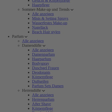
Gesicht & Körperpflege
Haarpflege
Sommer-Make-up und Trends
Alle anzeigen
Mists & Setting Sprays
Wasserfestes Make-up
Nagellack
Beach Hair stylen
Parfum
Alle anzeigen
Damendüfte
Alle anzeigen
Damenparfum
Haarparfum
Bodyspray
Duschgel Frauen
Deodorants
Körperpflege
Duftseifen
Parfum Sets Damen
Herrendüfte
Alle anzeigen
Herrenparfum
After Shave
Körperpflege