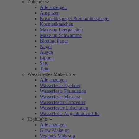
Zubehör
Alle anzeigen
Anspitzer
Kosmetikspiegel & Schminkspiegel
Kosmetiktaschen
Make-up Leerpaletten
Make-up Schwämme
Blotting Paper
Nägel
Augen
Lippen
Sets
Teint
Wasserfestes Make-up
Alle anzeigen
Wasserfeste Eyeliner
Wasserfeste Foundation
Wasserfeste Mascara
Wasserfester Concealer
Wasserfester Lidschatten
Wasserfeste Augenbrauenstifte
Highlights
Alle anzeigen
Glow Make-up
Veganes Make-up