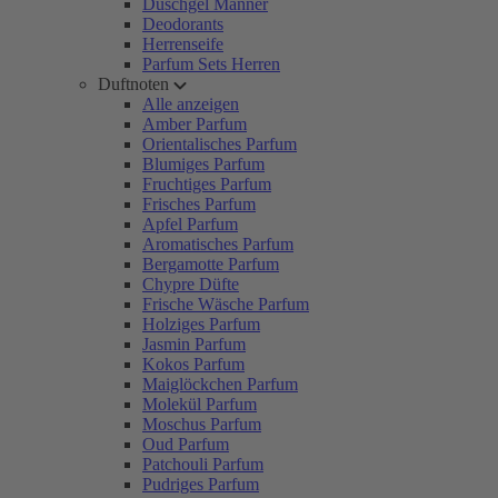
Duschgel Männer
Deodorants
Herrenseife
Parfum Sets Herren
Duftnoten
Alle anzeigen
Amber Parfum
Orientalisches Parfum
Blumiges Parfum
Fruchtiges Parfum
Frisches Parfum
Apfel Parfum
Aromatisches Parfum
Bergamotte Parfum
Chypre Düfte
Frische Wäsche Parfum
Holziges Parfum
Jasmin Parfum
Kokos Parfum
Maiglöckchen Parfum
Molekül Parfum
Moschus Parfum
Oud Parfum
Patchouli Parfum
Pudriges Parfum