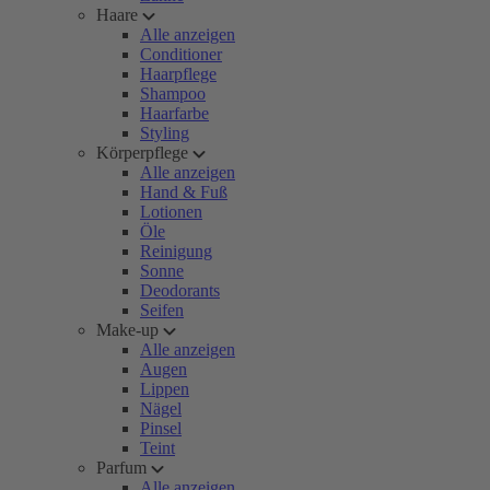
Haare
Alle anzeigen
Conditioner
Haarpflege
Shampoo
Haarfarbe
Styling
Körperpflege
Alle anzeigen
Hand & Fuß
Lotionen
Öle
Reinigung
Sonne
Deodorants
Seifen
Make-up
Alle anzeigen
Augen
Lippen
Nägel
Pinsel
Teint
Parfum
Alle anzeigen