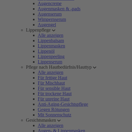
Augencreme
Augenmasken & -pads
Augenserum
Wimpernserum
Augengel
Lippenpflege
Alle anzeigen
Lippenbalsam
Lippenmasken
Lippenöl
Lippenpeeling
Lippenserum
Pflege nach Hautbedürfnis/Hauttyp
Alle anzeigen
Für fettige Haut
Für Mischhaut
Für sensible Haut
Für trockene Haut
Für unreine Haut
Anti-Aging-Gesichtspflege
Gegen Rötungen
Mit Sonnenschutz
Gesichtsmasken
Alle anzeigen
Augen- & Lippenmasken