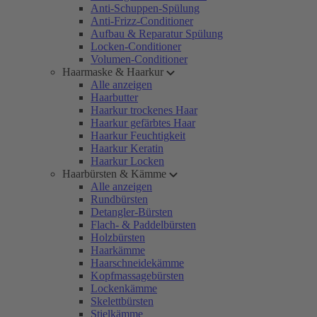
Anti-Schuppen-Spülung
Anti-Frizz-Conditioner
Aufbau & Reparatur Spülung
Locken-Conditioner
Volumen-Conditioner
Haarmaske & Haarkur
Alle anzeigen
Haarbutter
Haarkur trockenes Haar
Haarkur gefärbtes Haar
Haarkur Feuchtigkeit
Haarkur Keratin
Haarkur Locken
Haarbürsten & Kämme
Alle anzeigen
Rundbürsten
Detangler-Bürsten
Flach- & Paddelbürsten
Holzbürsten
Haarkämme
Haarschneidekämme
Kopfmassagebürsten
Lockenkämme
Skelettbürsten
Stielkämme