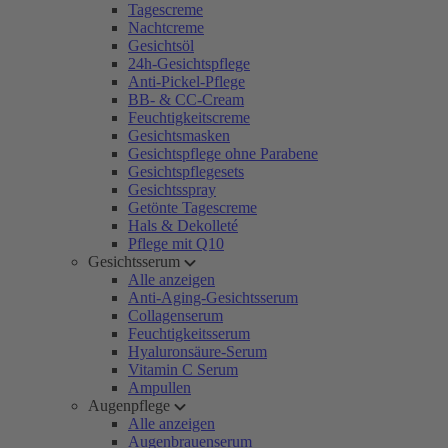
Tagescreme
Nachtcreme
Gesichtsöl
24h-Gesichtspflege
Anti-Pickel-Pflege
BB- & CC-Cream
Feuchtigkeitscreme
Gesichtsmasken
Gesichtspflege ohne Parabene
Gesichtspflegesets
Gesichtsspray
Getönte Tagescreme
Hals & Dekolleté
Pflege mit Q10
Gesichtsserum
Alle anzeigen
Anti-Aging-Gesichtsserum
Collagenserum
Feuchtigkeitsserum
Hyaluronsäure-Serum
Vitamin C Serum
Ampullen
Augenpflege
Alle anzeigen
Augenbrauenserum