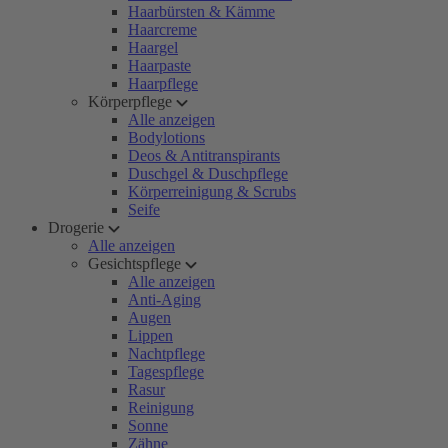
Haarbürsten & Kämme
Haarcreme
Haargel
Haarpaste
Haarpflege
Körperpflege
Alle anzeigen
Bodylotions
Deos & Antitranspirants
Duschgel & Duschpflege
Körperreinigung & Scrubs
Seife
Drogerie
Alle anzeigen
Gesichtspflege
Alle anzeigen
Anti-Aging
Augen
Lippen
Nachtpflege
Tagespflege
Rasur
Reinigung
Sonne
Zähne