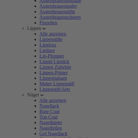
Augenbrauenpomade
Augenbrauenpuder
Augenbrauenstifte
Augenbrauenscheren
Pinzetten
Lippen
Alle anzeigen
Lippenstifte
Lipgloss
Lipliner
Lip-Plumper
Liquid Lipstick
Lippen Zubehör
Lippen-Primer
Lippenbalsam
Matter Lippenstift
Lippenstift-Sets
Nägel
Alle anzeigen
Nagellack
Base Coat
Top Coat
Nagelhärter
Nagelfeilen
Gel Nagellack