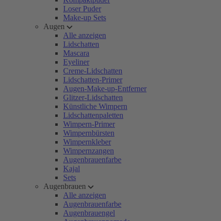
Loser Puder
Make-up Sets
Augen
Alle anzeigen
Lidschatten
Mascara
Eyeliner
Creme-Lidschatten
Lidschatten-Primer
Augen-Make-up-Entferner
Glitzer-Lidschatten
Künstliche Wimpern
Lidschattenpaletten
Wimpern-Primer
Wimpernbürsten
Wimpernkleber
Wimpernzangen
Augenbrauenfarbe
Kajal
Sets
Augenbrauen
Alle anzeigen
Augenbrauenfarbe
Augenbrauengel