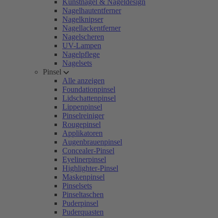
Kunstnägel & Nageldesign
Nagelhautentferner
Nagelknipser
Nagellackentferner
Nagelscheren
UV-Lampen
Nagelpflege
Nagelsets
Pinsel
Alle anzeigen
Foundationpinsel
Lidschattenpinsel
Lippenpinsel
Pinselreiniger
Rougepinsel
Applikatoren
Augenbrauenpinsel
Concealer-Pinsel
Eyelinerpinsel
Highlighter-Pinsel
Maskenpinsel
Pinselsets
Pinseltaschen
Puderpinsel
Puderquasten