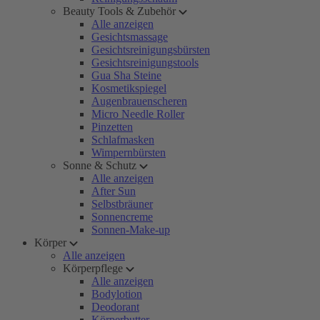
Beauty Tools & Zubehör
Alle anzeigen
Gesichtsmassage
Gesichtsreinigungsbürsten
Gesichtsreinigungstools
Gua Sha Steine
Kosmetikspiegel
Augenbrauenscheren
Micro Needle Roller
Pinzetten
Schlafmasken
Wimpernbürsten
Sonne & Schutz
Alle anzeigen
After Sun
Selbstbräuner
Sonnencreme
Sonnen-Make-up
Körper
Alle anzeigen
Körperpflege
Alle anzeigen
Bodylotion
Deodorant
Körperbutter