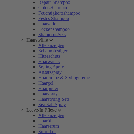
Repair-Shampoo
Color-Shampoo
Feuchtigkeitsshampoo
Festes Shampoo
Haarseife
Lockenshampoo
Shampoo-Sets
Haarstyling
Alle anzeigen
Schaumfestiger
Hitzeschutz
Haarwachs
Styling Spray
Ansatzspray
Haarcreme & Stylingcreme
Haargel
Haarpuder
Haarspray
Haarstyling-Sets
Sea Salt Spray
Leave-In Pflege
Alle anzeigen
Haaröl
Haarserum
Sprühkur