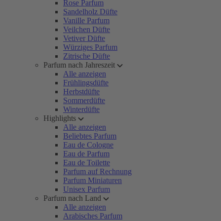
Rose Parfum
Sandelholz Düfte
Vanille Parfum
Veilchen Düfte
Vetiver Düfte
Würziges Parfum
Zitrische Düfte
Parfum nach Jahreszeit
Alle anzeigen
Frühlingsdüfte
Herbstdüfte
Sommerdüfte
Winterdüfte
Highlights
Alle anzeigen
Beliebtes Parfum
Eau de Cologne
Eau de Parfum
Eau de Toilette
Parfum auf Rechnung
Parfum Miniaturen
Unisex Parfum
Parfum nach Land
Alle anzeigen
Arabisches Parfum