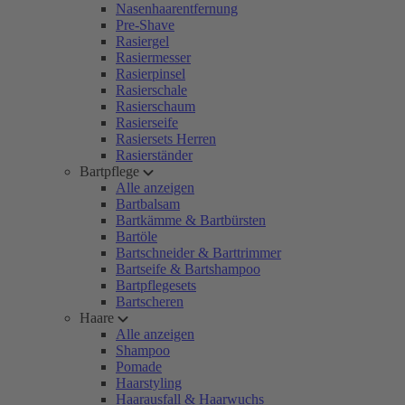
Nasenhaarentfernung
Pre-Shave
Rasiergel
Rasiermesser
Rasierpinsel
Rasierschale
Rasierschaum
Rasierseife
Rasiersets Herren
Rasierständer
Bartpflege
Alle anzeigen
Bartbalsam
Bartkämme & Bartbürsten
Bartöle
Bartschneider & Barttrimmer
Bartseife & Bartshampoo
Bartpflegesets
Bartscheren
Haare
Alle anzeigen
Shampoo
Pomade
Haarstyling
Haarausfall & Haarwuchs