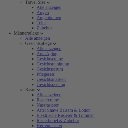
Travel Size
Alle anzeigen
Augen
Augenbrauen
Teint
Zubehör
Männerpflege
Alle anzeigen
Gesichtspflege
Alle anzeigen
Anti-Aging
Gesichtscreme
Gesichtsreinigung
Gesichtsserum
Pflegesets
Gesichtsmasken
Gesichtspeeling
Rasur
Alle anzeigen
Rasiercreme
Nassrasierer
After Shave Balsam & Lotion
Elektrische Rasierer & Trimmer
Rasierhobel & Zubehör
Herrenrasierer