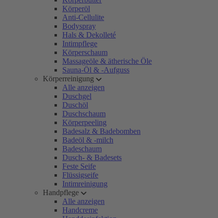
Körperöl
Anti-Cellulite
Bodyspray
Hals & Dekolleté
Intimpflege
Körperschaum
Massageöle & ätherische Öle
Sauna-Öl & -Aufguss
Körperreinigung
Alle anzeigen
Duschgel
Duschöl
Duschschaum
Körperpeeling
Badesalz & Badebomben
Badeöl & -milch
Badeschaum
Dusch- & Badesets
Feste Seife
Flüssigseife
Intimreinigung
Handpflege
Alle anzeigen
Handcreme