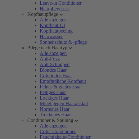
Leave-in Conditioner
Haarpflegesets
Kopfhautpflege
Alle anzeigen
Kopfhaut-Öl
Kopfhautpeeling
Haarwasser
Sonnenschutz & -pflege
Pflege nach Haartyp
Alle anzeigen
Anti-Frizz
Anti-Schuppen
Blondes Haar
Coloriertes Haar
Empfindliche Kopfhaut
Feines & glattes Haar
Fettiges Haar
Lockiges Haar
Mittel gegen Haarausfall
Normales Haar
Trockenes Haar
Conditioner & Spülung
Alle anzeigen
Color-Conditioner
Feuchtigkeits-Conditioner