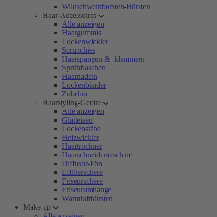
Wildschweinborsten-Bürsten
Haar-Accessoires
Alle anzeigen
Haargummis
Lockenwickler
Scrunchies
Haarspangen & -klammern
Sprühflaschen
Haarnadeln
Lockenbänder
Zubehör
Haarstyling-Geräte
Alle anzeigen
Glätteisen
Lockenstäbe
Heizwickler
Haartrockner
Haarschneidemaschine
Diffusor-Fön
Effilierschere
Friseurschere
Friseurumhänge
Warmluftbürsten
Make-up
Alle anzeigen