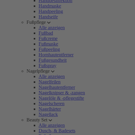
Handdesinfektion
Handmaske
Handpeeling
Handseife
Fußpflege
Alle anzeigen
Fußbad
Fußcreme
Fußmaske
Fußpeeling
Hornhautentferner
Fußgesundheit
Fußspray
Nagelpflege
Alle anzeigen
Nagelfeilen
Nagelhautentferner
Nagelknipser & -zangen
Nagelöle & -pflegestifte
Nagelscheren
Nagelhärter
Nagellack
Beauty Set
Alle anzeigen
Dusch- & Badesets