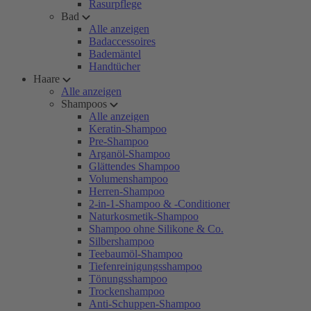
Rasurpflege
Bad
Alle anzeigen
Badaccessoires
Bademäntel
Handtücher
Haare
Alle anzeigen
Shampoos
Alle anzeigen
Keratin-Shampoo
Pre-Shampoo
Arganöl-Shampoo
Glättendes Shampoo
Volumenshampoo
Herren-Shampoo
2-in-1-Shampoo & -Conditioner
Naturkosmetik-Shampoo
Shampoo ohne Silikone & Co.
Silbershampoo
Teebaumöl-Shampoo
Tiefenreinigungsshampoo
Tönungsshampoo
Trockenshampoo
Anti-Schuppen-Shampoo