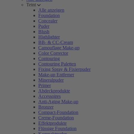
Teint
Alle anzeigen
Foundation
Concealer
Puder
Blush
Highlighter
BB- & CC-Cream
Camouflage Make-up
Color Corrector
Contouring
Contouring Paletten
Fixing Spray & Fixierpuder
Make-up Entferner
Mineralpuder
Primer
Abdeckprodukte
Accessoires
Anti-Aging Make-up
Bronzer
Compact-Foundation
Creme-Foundation
Effektprodukte
Flüssige Foundation
Kompaktpuder