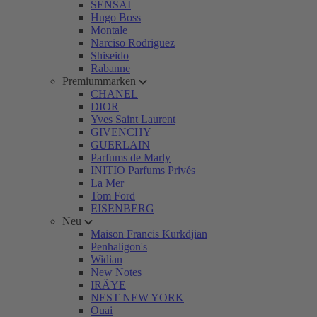
SENSAI
Hugo Boss
Montale
Narciso Rodriguez
Shiseido
Rabanne
Premiummarken
CHANEL
DIOR
Yves Saint Laurent
GIVENCHY
GUERLAIN
Parfums de Marly
INITIO Parfums Privés
La Mer
Tom Ford
EISENBERG
Neu
Maison Francis Kurkdjian
Penhaligon's
Widian
New Notes
IRÄYE
NEST NEW YORK
Ouai