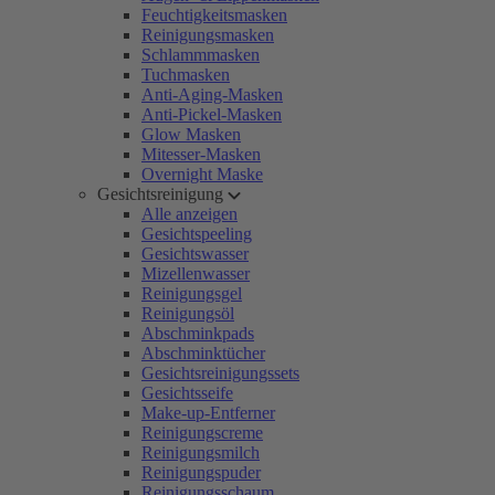
Feuchtigkeitsmasken
Reinigungsmasken
Schlammmasken
Tuchmasken
Anti-Aging-Masken
Anti-Pickel-Masken
Glow Masken
Mitesser-Masken
Overnight Maske
Gesichtsreinigung
Alle anzeigen
Gesichtspeeling
Gesichtswasser
Mizellenwasser
Reinigungsgel
Reinigungsöl
Abschminkpads
Abschminktücher
Gesichtsreinigungssets
Gesichtsseife
Make-up-Entferner
Reinigungscreme
Reinigungsmilch
Reinigungspuder
Reinigungsschaum