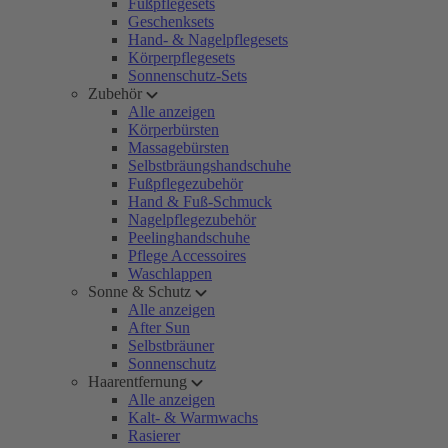
Fußpflegesets
Geschenksets
Hand- & Nagelpflegesets
Körperpflegesets
Sonnenschutz-Sets
Zubehör
Alle anzeigen
Körperbürsten
Massagebürsten
Selbstbräungshandschuhe
Fußpflegezubehör
Hand & Fuß-Schmuck
Nagelpflegezubehör
Peelinghandschuhe
Pflege Accessoires
Waschlappen
Sonne & Schutz
Alle anzeigen
After Sun
Selbstbräuner
Sonnenschutz
Haarentfernung
Alle anzeigen
Kalt- & Warmwachs
Rasierer