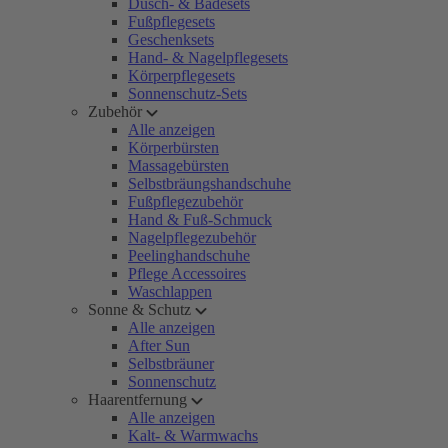
Dusch- & Badesets
Fußpflegesets
Geschenksets
Hand- & Nagelpflegesets
Körperpflegesets
Sonnenschutz-Sets
Zubehör
Alle anzeigen
Körperbürsten
Massagebürsten
Selbstbräungshandschuhe
Fußpflegezubehör
Hand & Fuß-Schmuck
Nagelpflegezubehör
Peelinghandschuhe
Pflege Accessoires
Waschlappen
Sonne & Schutz
Alle anzeigen
After Sun
Selbstbräuner
Sonnenschutz
Haarentfernung
Alle anzeigen
Kalt- & Warmwachs