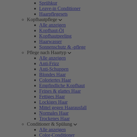
Sprühkur
Leave-in Conditioner
Haarpflegesets
Kopfhautpflege
Alle anzeigen
Kopfhaut-Öl
Kopfhautpeeling
Haarwasser
Sonnenschutz & -pflege
Pflege nach Haartyp
Alle anzeigen
Anti-Frizz
Anti-Schuppen
Blondes Haar
Coloriertes Haar
Empfindliche Kopfhaut
Feines & glattes Haar
Fettiges Haar
Lockiges Haar
Mittel gegen Haarausfall
Normales Haar
Trockenes Haar
Conditioner & Spülung
Alle anzeigen
Color-Conditioner