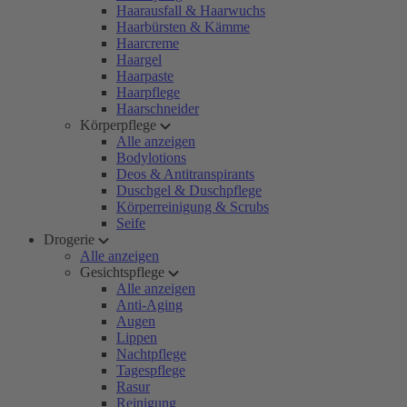
Haarausfall & Haarwuchs
Haarbürsten & Kämme
Haarcreme
Haargel
Haarpaste
Haarpflege
Haarschneider
Körperpflege
Alle anzeigen
Bodylotions
Deos & Antitranspirants
Duschgel & Duschpflege
Körperreinigung & Scrubs
Seife
Drogerie
Alle anzeigen
Gesichtspflege
Alle anzeigen
Anti-Aging
Augen
Lippen
Nachtpflege
Tagespflege
Rasur
Reinigung