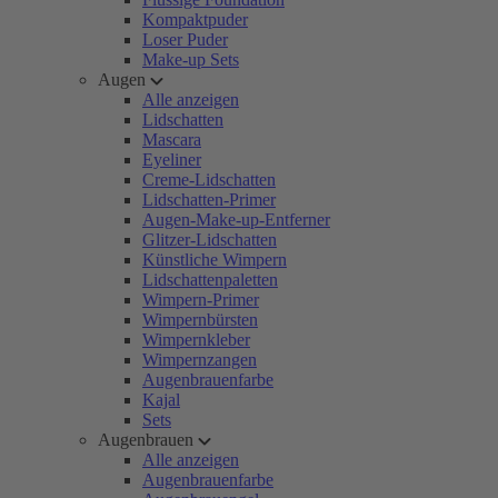
Kompaktpuder
Loser Puder
Make-up Sets
Augen
Alle anzeigen
Lidschatten
Mascara
Eyeliner
Creme-Lidschatten
Lidschatten-Primer
Augen-Make-up-Entferner
Glitzer-Lidschatten
Künstliche Wimpern
Lidschattenpaletten
Wimpern-Primer
Wimpernbürsten
Wimpernkleber
Wimpernzangen
Augenbrauenfarbe
Kajal
Sets
Augenbrauen
Alle anzeigen
Augenbrauenfarbe