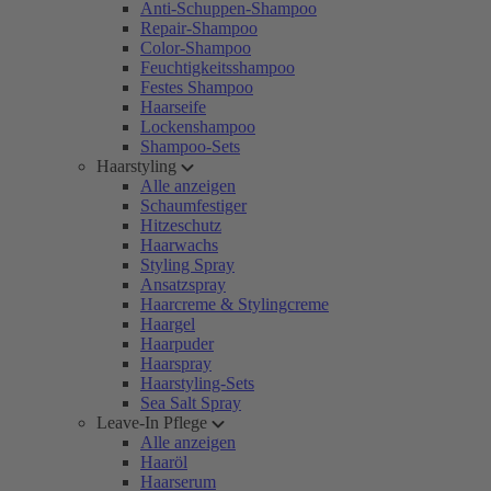
Anti-Schuppen-Shampoo
Repair-Shampoo
Color-Shampoo
Feuchtigkeitsshampoo
Festes Shampoo
Haarseife
Lockenshampoo
Shampoo-Sets
Haarstyling
Alle anzeigen
Schaumfestiger
Hitzeschutz
Haarwachs
Styling Spray
Ansatzspray
Haarcreme & Stylingcreme
Haargel
Haarpuder
Haarspray
Haarstyling-Sets
Sea Salt Spray
Leave-In Pflege
Alle anzeigen
Haaröl
Haarserum