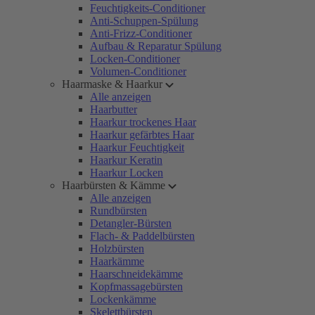
Feuchtigkeits-Conditioner
Anti-Schuppen-Spülung
Anti-Frizz-Conditioner
Aufbau & Reparatur Spülung
Locken-Conditioner
Volumen-Conditioner
Haarmaske & Haarkur
Alle anzeigen
Haarbutter
Haarkur trockenes Haar
Haarkur gefärbtes Haar
Haarkur Feuchtigkeit
Haarkur Keratin
Haarkur Locken
Haarbürsten & Kämme
Alle anzeigen
Rundbürsten
Detangler-Bürsten
Flach- & Paddelbürsten
Holzbürsten
Haarkämme
Haarschneidekämme
Kopfmassagebürsten
Lockenkämme
Skelettbürsten