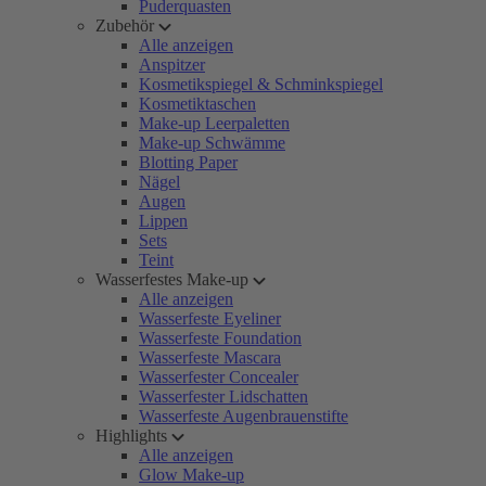
Puderquasten
Zubehör
Alle anzeigen
Anspitzer
Kosmetikspiegel & Schminkspiegel
Kosmetiktaschen
Make-up Leerpaletten
Make-up Schwämme
Blotting Paper
Nägel
Augen
Lippen
Sets
Teint
Wasserfestes Make-up
Alle anzeigen
Wasserfeste Eyeliner
Wasserfeste Foundation
Wasserfeste Mascara
Wasserfester Concealer
Wasserfester Lidschatten
Wasserfeste Augenbrauenstifte
Highlights
Alle anzeigen
Glow Make-up