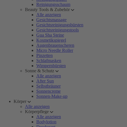
Reinigungsschaum
Beauty Tools & Zubehör
Alle anzeigen
Gesichtsmassage
Gesichtsreinigungsbürsten
Gesichtsreinigungstools
Gua Sha Steine
Kosmetikspiegel
Augenbrauenscheren
Micro Needle Roller
Pinzetten
Schlafmasken
Wimpernbürsten
Sonne & Schutz
Alle anzeigen
After Sun
Selbstbräuner
Sonnencreme
Sonnen-Make-up
Körper
Alle anzeigen
Körperpflege
Alle anzeigen
Bodylotion
Deodorant