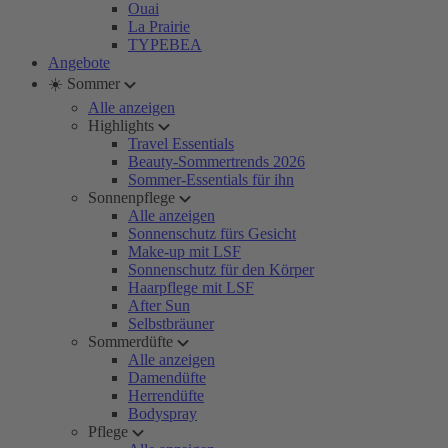
Ouai
La Prairie
TYPEBEA
Angebote
☀️ Sommer
Alle anzeigen
Highlights
Travel Essentials
Beauty-Sommertrends 2026
Sommer-Essentials für ihn
Sonnenpflege
Alle anzeigen
Sonnenschutz fürs Gesicht
Make-up mit LSF
Sonnenschutz für den Körper
Haarpflege mit LSF
After Sun
Selbstbräuner
Sommerdüfte
Alle anzeigen
Damendüfte
Herrendüfte
Bodyspray
Pflege