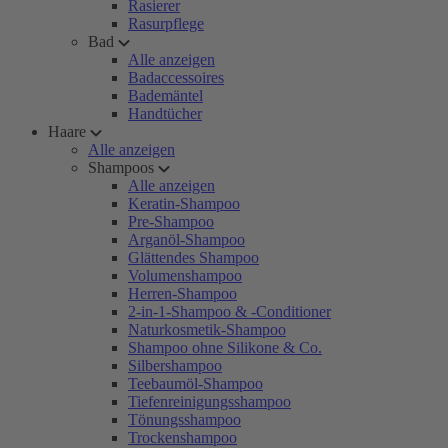
Rasierer
Rasurpflege
Bad
Alle anzeigen
Badaccessoires
Bademäntel
Handtücher
Haare
Alle anzeigen
Shampoos
Alle anzeigen
Keratin-Shampoo
Pre-Shampoo
Arganöl-Shampoo
Glättendes Shampoo
Volumenshampoo
Herren-Shampoo
2-in-1-Shampoo & -Conditioner
Naturkosmetik-Shampoo
Shampoo ohne Silikone & Co.
Silbershampoo
Teebaumöl-Shampoo
Tiefenreinigungsshampoo
Tönungsshampoo
Trockenshampoo