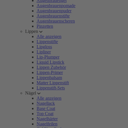
Augenbrauengel
Augenbrauenpomade
Augenbrauenpuder
Augenbrauenstifte
Augenbrauenscheren
Pinzetten
Lippen
Alle anzeigen
Lippenstifte
Lipgloss
Lipliner
Lip-Plumper
Liquid Lipstick
Lippen Zubehör
Lippen-Primer
Lippenbalsam
Matter Lippenstift
Lippenstift-Sets
Nägel
Alle anzeigen
Nagellack
Base Coat
Top Coat
Nagelhärter
Nagelfeilen