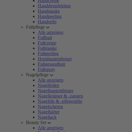
Handcreme
Handdesinfektion
Handmaske
Handpeeling
Handseife
Fußpflege
Alle anzeigen
Fußbad
Fußcreme
Fußmaske
Fußpeeling
Hornhautentferner
Fußgesundheit
Fußspray
Nagelpflege
Alle anzeigen
Nagelfeilen
Nagelhautentferner
Nagelknipser & -zangen
Nagelöle & -pflegestifte
Nagelscheren
Nagelhärter
Nagellack
Beauty Set
Alle anzeigen