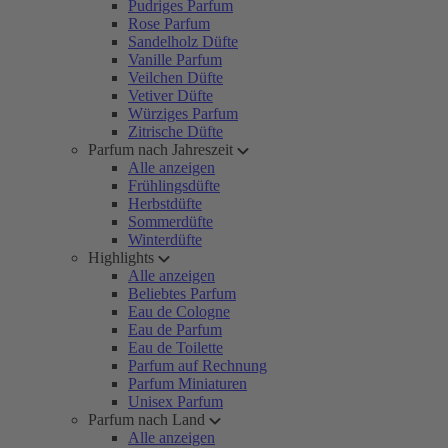
Pudriges Parfum
Rose Parfum
Sandelholz Düfte
Vanille Parfum
Veilchen Düfte
Vetiver Düfte
Würziges Parfum
Zitrische Düfte
Parfum nach Jahreszeit
Alle anzeigen
Frühlingsdüfte
Herbstdüfte
Sommerdüfte
Winterdüfte
Highlights
Alle anzeigen
Beliebtes Parfum
Eau de Cologne
Eau de Parfum
Eau de Toilette
Parfum auf Rechnung
Parfum Miniaturen
Unisex Parfum
Parfum nach Land
Alle anzeigen