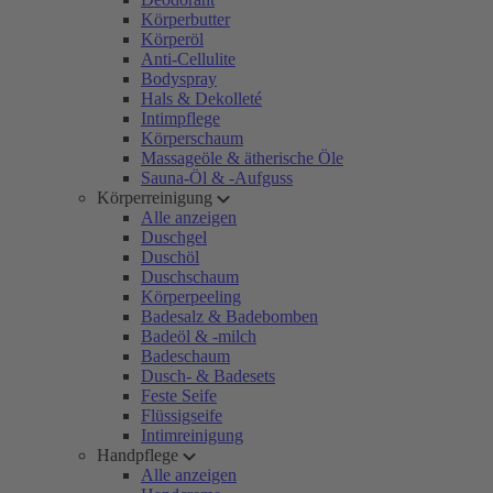
Körperbutter
Körperöl
Anti-Cellulite
Bodyspray
Hals & Dekolleté
Intimpflege
Körperschaum
Massageöle & ätherische Öle
Sauna-Öl & -Aufguss
Körperreinigung
Alle anzeigen
Duschgel
Duschöl
Duschschaum
Körperpeeling
Badesalz & Badebomben
Badeöl & -milch
Badeschaum
Dusch- & Badesets
Feste Seife
Flüssigseife
Intimreinigung
Handpflege
Alle anzeigen