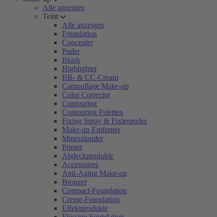
Alle anzeigen
Teint
Alle anzeigen
Foundation
Concealer
Puder
Blush
Highlighter
BB- & CC-Cream
Camouflage Make-up
Color Corrector
Contouring
Contouring Paletten
Fixing Spray & Fixierpuder
Make-up Entferner
Mineralpuder
Primer
Abdeckprodukte
Accessoires
Anti-Aging Make-up
Bronzer
Compact-Foundation
Creme-Foundation
Effektprodukte
Flüssige Foundation