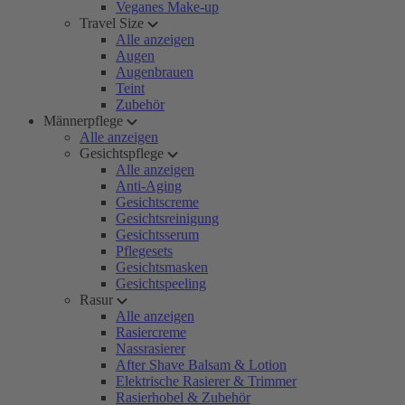
Veganes Make-up
Travel Size
Alle anzeigen
Augen
Augenbrauen
Teint
Zubehör
Männerpflege
Alle anzeigen
Gesichtspflege
Alle anzeigen
Anti-Aging
Gesichtscreme
Gesichtsreinigung
Gesichtsserum
Pflegesets
Gesichtsmasken
Gesichtspeeling
Rasur
Alle anzeigen
Rasiercreme
Nassrasierer
After Shave Balsam & Lotion
Elektrische Rasierer & Trimmer
Rasierhobel & Zubehör