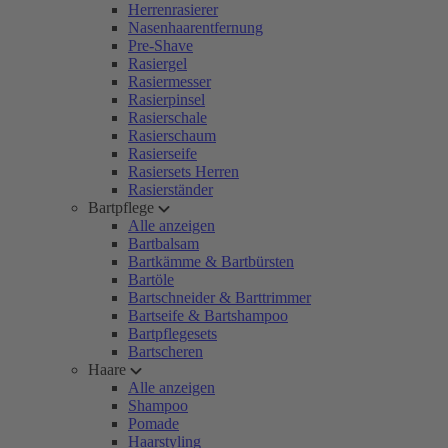
Herrenrasierer
Nasenhaarentfernung
Pre-Shave
Rasiergel
Rasiermesser
Rasierpinsel
Rasierschale
Rasierschaum
Rasierseife
Rasiersets Herren
Rasierständer
Bartpflege
Alle anzeigen
Bartbalsam
Bartkämme & Bartbürsten
Bartöle
Bartschneider & Barttrimmer
Bartseife & Bartshampoo
Bartpflegesets
Bartscheren
Haare
Alle anzeigen
Shampoo
Pomade
Haarstyling