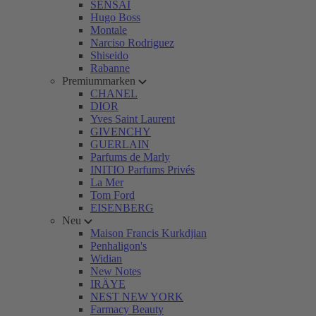
SENSAI
Hugo Boss
Montale
Narciso Rodriguez
Shiseido
Rabanne
Premiummarken
CHANEL
DIOR
Yves Saint Laurent
GIVENCHY
GUERLAIN
Parfums de Marly
INITIO Parfums Privés
La Mer
Tom Ford
EISENBERG
Neu
Maison Francis Kurkdjian
Penhaligon's
Widian
New Notes
IRÄYE
NEST NEW YORK
Farmacy Beauty