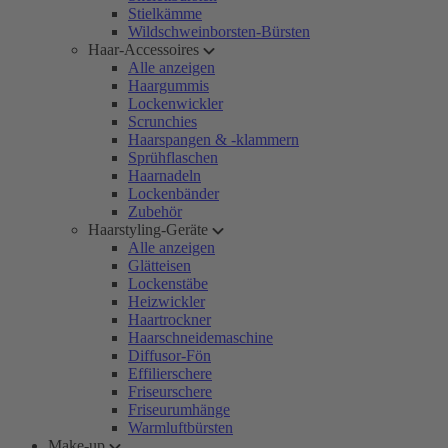
Stielkämme
Wildschweinborsten-Bürsten
Haar-Accessoires
Alle anzeigen
Haargummis
Lockenwickler
Scrunchies
Haarspangen & -klammern
Sprühflaschen
Haarnadeln
Lockenbänder
Zubehör
Haarstyling-Geräte
Alle anzeigen
Glätteisen
Lockenstäbe
Heizwickler
Haartrockner
Haarschneidemaschine
Diffusor-Fön
Effilierschere
Friseurschere
Friseurumhänge
Warmluftbürsten
Make-up