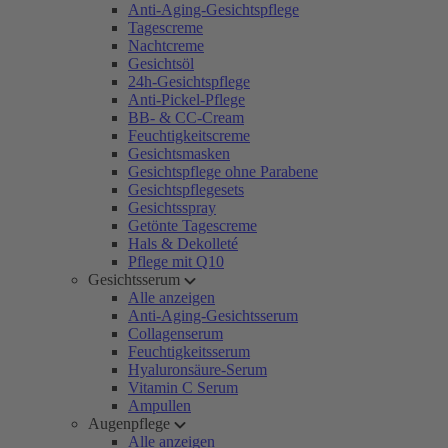
Anti-Aging-Gesichtspflege
Tagescreme
Nachtcreme
Gesichtsöl
24h-Gesichtspflege
Anti-Pickel-Pflege
BB- & CC-Cream
Feuchtigkeitscreme
Gesichtsmasken
Gesichtspflege ohne Parabene
Gesichtspflegesets
Gesichtsspray
Getönte Tagescreme
Hals & Dekolleté
Pflege mit Q10
Gesichtsserum
Alle anzeigen
Anti-Aging-Gesichtsserum
Collagenserum
Feuchtigkeitsserum
Hyaluronsäure-Serum
Vitamin C Serum
Ampullen
Augenpflege
Alle anzeigen