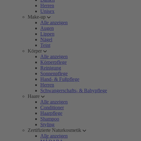
Herren
Unisex
Make-up
Alle anzeigen
Augen
Lippen
Nägel
Teint
Körper
Alle anzeigen
Körperpflege
Reinigung
Sonnenpflege
Hand- & Fußpflege
Herren
Schwangerschafts- & Babypflege
Haare
Alle anzeigen
Conditioner
Haarpflege
Shampoo
Styling
Zertifizierte Naturkosmetik
Alle anzeigen