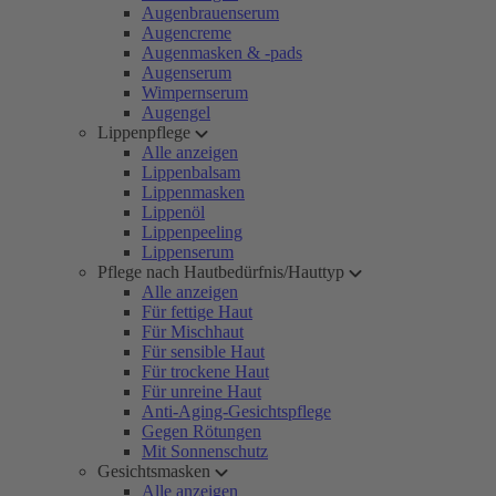
Augenbrauenserum
Augencreme
Augenmasken & -pads
Augenserum
Wimpernserum
Augengel
Lippenpflege
Alle anzeigen
Lippenbalsam
Lippenmasken
Lippenöl
Lippenpeeling
Lippenserum
Pflege nach Hautbedürfnis/Hauttyp
Alle anzeigen
Für fettige Haut
Für Mischhaut
Für sensible Haut
Für trockene Haut
Für unreine Haut
Anti-Aging-Gesichtspflege
Gegen Rötungen
Mit Sonnenschutz
Gesichtsmasken
Alle anzeigen