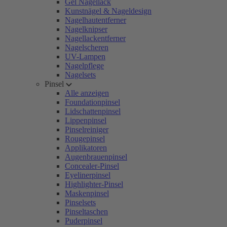
Gel Nagellack
Kunstnägel & Nageldesign
Nagelhautentferner
Nagelknipser
Nagellackentferner
Nagelscheren
UV-Lampen
Nagelpflege
Nagelsets
Pinsel
Alle anzeigen
Foundationpinsel
Lidschattenpinsel
Lippenpinsel
Pinselreiniger
Rougepinsel
Applikatoren
Augenbrauenpinsel
Concealer-Pinsel
Eyelinerpinsel
Highlighter-Pinsel
Maskenpinsel
Pinselsets
Pinseltaschen
Puderpinsel