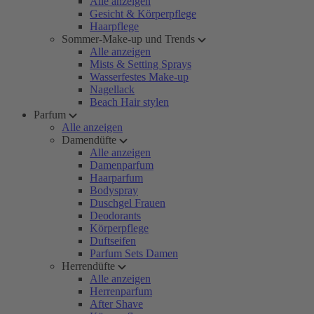
Alle anzeigen
Gesicht & Körperpflege
Haarpflege
Sommer-Make-up und Trends
Alle anzeigen
Mists & Setting Sprays
Wasserfestes Make-up
Nagellack
Beach Hair stylen
Parfum
Alle anzeigen
Damendüfte
Alle anzeigen
Damenparfum
Haarparfum
Bodyspray
Duschgel Frauen
Deodorants
Körperpflege
Duftseifen
Parfum Sets Damen
Herrendüfte
Alle anzeigen
Herrenparfum
After Shave