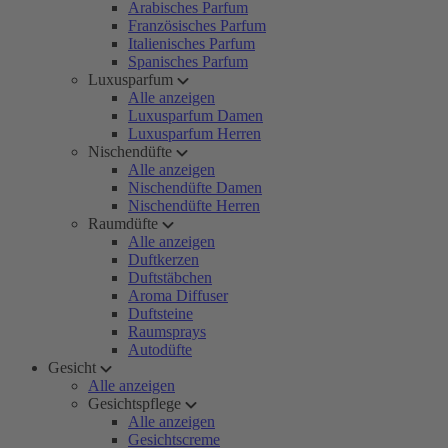
Arabisches Parfum
Französisches Parfum
Italienisches Parfum
Spanisches Parfum
Luxusparfum
Alle anzeigen
Luxusparfum Damen
Luxusparfum Herren
Nischendüfte
Alle anzeigen
Nischendüfte Damen
Nischendüfte Herren
Raumdüfte
Alle anzeigen
Duftkerzen
Duftstäbchen
Aroma Diffuser
Duftsteine
Raumsprays
Autodüfte
Gesicht
Alle anzeigen
Gesichtspflege
Alle anzeigen
Gesichtscreme