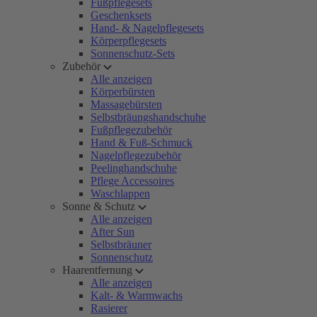
Fußpflegesets
Geschenksets
Hand- & Nagelpflegesets
Körperpflegesets
Sonnenschutz-Sets
Zubehör
Alle anzeigen
Körperbürsten
Massagebürsten
Selbstbräungshandschuhe
Fußpflegezubehör
Hand & Fuß-Schmuck
Nagelpflegezubehör
Peelinghandschuhe
Pflege Accessoires
Waschlappen
Sonne & Schutz
Alle anzeigen
After Sun
Selbstbräuner
Sonnenschutz
Haarentfernung
Alle anzeigen
Kalt- & Warmwachs
Rasierer