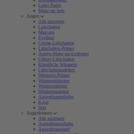
Loser Puder
Make-up Sets
Augen
Alle anzeigen
Lidschatten
Mascara
Eyeliner
Creme-Lidschatten
Lidschatten-Primer
Augen-Make-up-Entferner
Glitzer-Lidschatten
Künstliche Wimpern
Lidschattenpaletten
Wimpern-Primer
Wimpernbürsten
Wimpernkleber
Wimpernzangen
Augenbrauenfarbe
Kajal
Sets
Augenbrauen
Alle anzeigen
Augenbrauenfarbe
Augenbrauengel