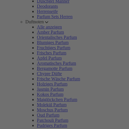
Duschgel Männer
Deodorants
Herrenseife
Parfum Sets Herren
Duftnoten
Alle anzeigen
Amber Parfum
Orientalisches Parfum
Blumiges Parfum
Fruchtiges Parfum
Frisches Parfum
Apfel Parfum
Aromatisches Parfum
Bergamotte Parfum
Chypre Düfte
Frische Wäsche Parfum
Holziges Parfum
Jasmin Parfum
Kokos Parfum
Maiglöckchen Parfum
Molekül Parfum
Moschus Parfum
Oud Parfum
Patchouli Parfum
Pudriges Parfum