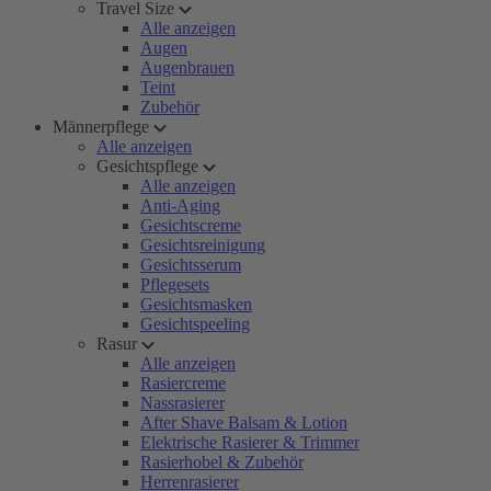
Travel Size
Alle anzeigen
Augen
Augenbrauen
Teint
Zubehör
Männerpflege
Alle anzeigen
Gesichtspflege
Alle anzeigen
Anti-Aging
Gesichtscreme
Gesichtsreinigung
Gesichtsserum
Pflegesets
Gesichtsmasken
Gesichtspeeling
Rasur
Alle anzeigen
Rasiercreme
Nassrasierer
After Shave Balsam & Lotion
Elektrische Rasierer & Trimmer
Rasierhobel & Zubehör
Herrenrasierer