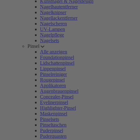
Kunstnägel & Nageldesign
Nagelhautentferner
Nagelknipser
Nagellackentferner
Nagelscheren
UV-Lampen
Nagelpflege
Nagelsets
Pinsel
Alle anzeigen
Foundationpinsel
Lidschattenpinsel
Lippenpinsel
Pinselreiniger
Rougepinsel
Applikatoren
Augenbrauenpinsel
Concealer-Pinsel
Eyelinerpinsel
Highlighter-Pinsel
Maskenpinsel
Pinselsets
Pinseltaschen
Puderpinsel
Puderquasten