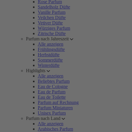
Rose Parfum
Sandelholz Düfte
Vanille Parfum
Veilchen Düfte
Vetiver Düfte
Würziges Parfum
Zitrische Düfte
Parfum nach Jahreszeit
Alle anzeigen
Frühlingsdüfte
Herbstdüfte
Sommerdüfte
Winterdüfte
Highlights
Alle anzeigen
Beliebtes Parfum
Eau de Cologne
Eau de Parfum
Eau de Toilette
Parfum auf Rechnung
Parfum Miniaturen
Unisex Parfum
Parfum nach Land
Alle anzeigen
Arabisches Parfum