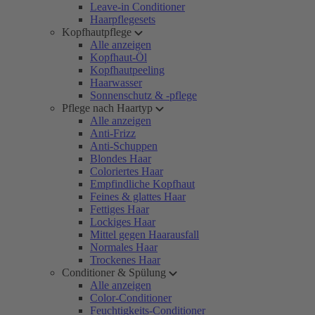
Leave-in Conditioner
Haarpflegesets
Kopfhautpflege
Alle anzeigen
Kopfhaut-Öl
Kopfhautpeeling
Haarwasser
Sonnenschutz & -pflege
Pflege nach Haartyp
Alle anzeigen
Anti-Frizz
Anti-Schuppen
Blondes Haar
Coloriertes Haar
Empfindliche Kopfhaut
Feines & glattes Haar
Fettiges Haar
Lockiges Haar
Mittel gegen Haarausfall
Normales Haar
Trockenes Haar
Conditioner & Spülung
Alle anzeigen
Color-Conditioner
Feuchtigkeits-Conditioner