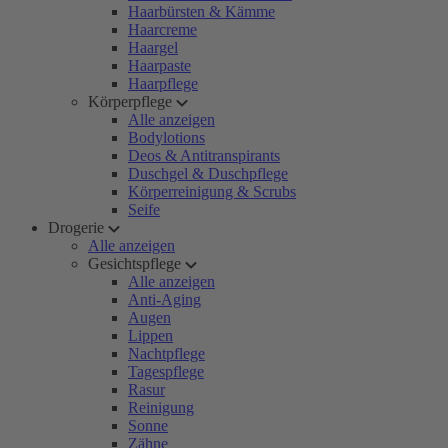
Haarbürsten & Kämme
Haarcreme
Haargel
Haarpaste
Haarpflege
Körperpflege
Alle anzeigen
Bodylotions
Deos & Antitranspirants
Duschgel & Duschpflege
Körperreinigung & Scrubs
Seife
Drogerie
Alle anzeigen
Gesichtspflege
Alle anzeigen
Anti-Aging
Augen
Lippen
Nachtpflege
Tagespflege
Rasur
Reinigung
Sonne
Zähne