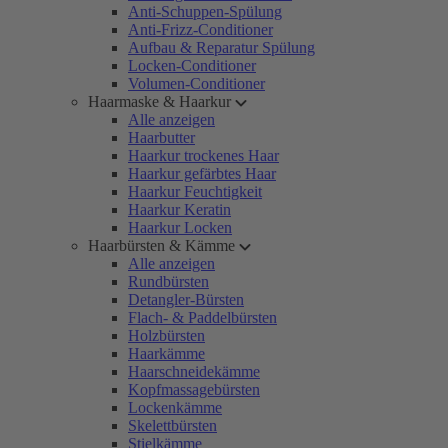
Anti-Schuppen-Spülung
Anti-Frizz-Conditioner
Aufbau & Reparatur Spülung
Locken-Conditioner
Volumen-Conditioner
Haarmaske & Haarkur
Alle anzeigen
Haarbutter
Haarkur trockenes Haar
Haarkur gefärbtes Haar
Haarkur Feuchtigkeit
Haarkur Keratin
Haarkur Locken
Haarbürsten & Kämme
Alle anzeigen
Rundbürsten
Detangler-Bürsten
Flach- & Paddelbürsten
Holzbürsten
Haarkämme
Haarschneidekämme
Kopfmassagebürsten
Lockenkämme
Skelettbürsten
Stielkämme