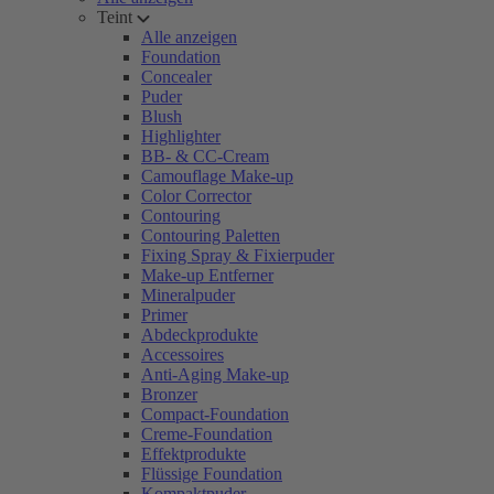
Teint
Alle anzeigen
Foundation
Concealer
Puder
Blush
Highlighter
BB- & CC-Cream
Camouflage Make-up
Color Corrector
Contouring
Contouring Paletten
Fixing Spray & Fixierpuder
Make-up Entferner
Mineralpuder
Primer
Abdeckprodukte
Accessoires
Anti-Aging Make-up
Bronzer
Compact-Foundation
Creme-Foundation
Effektprodukte
Flüssige Foundation
Kompaktpuder