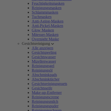
Feuchtigkeitsmasken
Reinigungsmasken
Schlammmasken
Tuchmasken
Anti-Aging-Masken
Anti-Pickel-Masken
Glow Masken
Mitesser-Masken
Overnight Maske
Gesichtsreinigung
Alle anzeigen
Gesichtspeeling
Gesichtswasser
Mizellenwasser
Reinigungsgel
Reinigungsöl
Abschminkpads
Abschminktücher
Gesichtsreinigungssets
Gesichtsseife
Make-up-Entferner
Reinigungscreme
Reinigungsmilch
Reinigungspuder
Reinigungsschaum