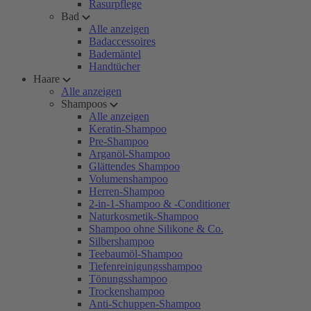
Rasurpflege
Bad
Alle anzeigen
Badaccessoires
Bademäntel
Handtücher
Haare
Alle anzeigen
Shampoos
Alle anzeigen
Keratin-Shampoo
Pre-Shampoo
Arganöl-Shampoo
Glättendes Shampoo
Volumenshampoo
Herren-Shampoo
2-in-1-Shampoo & -Conditioner
Naturkosmetik-Shampoo
Shampoo ohne Silikone & Co.
Silbershampoo
Teebaumöl-Shampoo
Tiefenreinigungsshampoo
Tönungsshampoo
Trockenshampoo
Anti-Schuppen-Shampoo