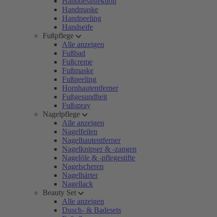
Handdesinfektion
Handmaske
Handpeeling
Handseife
Fußpflege
Alle anzeigen
Fußbad
Fußcreme
Fußmaske
Fußpeeling
Hornhautentferner
Fußgesundheit
Fußspray
Nagelpflege
Alle anzeigen
Nagelfeilen
Nagelhautentferner
Nagelknipser & -zangen
Nagelöle & -pflegestifte
Nagelscheren
Nagelhärter
Nagellack
Beauty Set
Alle anzeigen
Dusch- & Badesets