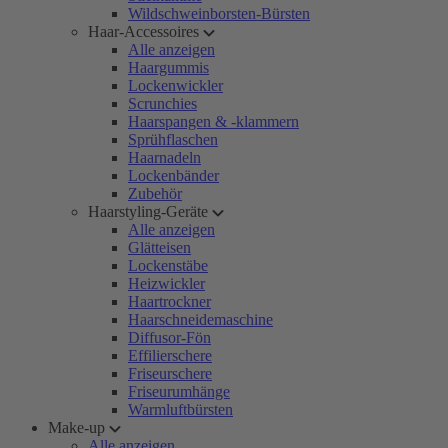
Wildschweinborsten-Bürsten
Haar-Accessoires
Alle anzeigen
Haargummis
Lockenwickler
Scrunchies
Haarspangen & -klammern
Sprühflaschen
Haarnadeln
Lockenbänder
Zubehör
Haarstyling-Geräte
Alle anzeigen
Glätteisen
Lockenstäbe
Heizwickler
Haartrockner
Haarschneidemaschine
Diffusor-Fön
Effilierschere
Friseurschere
Friseurumhänge
Warmluftbürsten
Make-up
Alle anzeigen