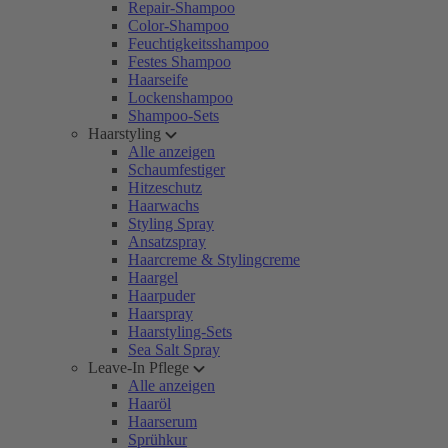
Repair-Shampoo
Color-Shampoo
Feuchtigkeitsshampoo
Festes Shampoo
Haarseife
Lockenshampoo
Shampoo-Sets
Haarstyling
Alle anzeigen
Schaumfestiger
Hitzeschutz
Haarwachs
Styling Spray
Ansatzspray
Haarcreme & Stylingcreme
Haargel
Haarpuder
Haarspray
Haarstyling-Sets
Sea Salt Spray
Leave-In Pflege
Alle anzeigen
Haaröl
Haarserum
Sprühkur