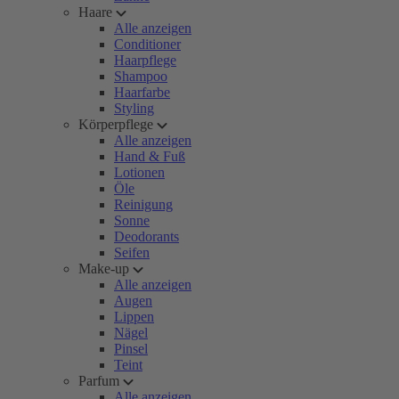
Haare
Alle anzeigen
Conditioner
Haarpflege
Shampoo
Haarfarbe
Styling
Körperpflege
Alle anzeigen
Hand & Fuß
Lotionen
Öle
Reinigung
Sonne
Deodorants
Seifen
Make-up
Alle anzeigen
Augen
Lippen
Nägel
Pinsel
Teint
Parfum
Alle anzeigen