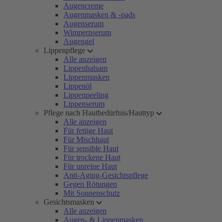
Augencreme
Augenmasken & -pads
Augenserum
Wimpernserum
Augengel
Lippenpflege
Alle anzeigen
Lippenbalsam
Lippenmasken
Lippenöl
Lippenpeeling
Lippenserum
Pflege nach Hautbedürfnis/Hauttyp
Alle anzeigen
Für fettige Haut
Für Mischhaut
Für sensible Haut
Für trockene Haut
Für unreine Haut
Anti-Aging-Gesichtspflege
Gegen Rötungen
Mit Sonnenschutz
Gesichtsmasken
Alle anzeigen
Augen- & Lippenmasken