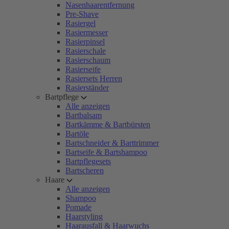
Nasenhaarentfernung
Pre-Shave
Rasiergel
Rasiermesser
Rasierpinsel
Rasierschale
Rasierschaum
Rasierseife
Rasiersets Herren
Rasierständer
Bartpflege
Alle anzeigen
Bartbalsam
Bartkämme & Bartbürsten
Bartöle
Bartschneider & Barttrimmer
Bartseife & Bartshampoo
Bartpflegesets
Bartscheren
Haare
Alle anzeigen
Shampoo
Pomade
Haarstyling
Haarausfall & Haarwuchs