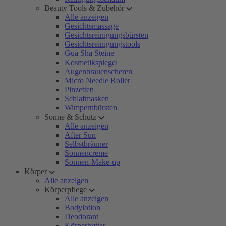
Beauty Tools & Zubehör
Alle anzeigen
Gesichtsmassage
Gesichtsreinigungsbürsten
Gesichtsreinigungstools
Gua Sha Steine
Kosmetikspiegel
Augenbrauenscheren
Micro Needle Roller
Pinzetten
Schlafmasken
Wimpernbürsten
Sonne & Schutz
Alle anzeigen
After Sun
Selbstbräuner
Sonnencreme
Sonnen-Make-up
Körper
Alle anzeigen
Körperpflege
Alle anzeigen
Bodylotion
Deodorant
Körperbutter