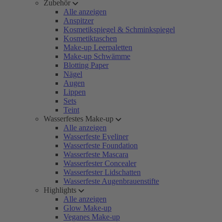
Zubehör
Alle anzeigen
Anspitzer
Kosmetikspiegel & Schminkspiegel
Kosmetiktaschen
Make-up Leerpaletten
Make-up Schwämme
Blotting Paper
Nägel
Augen
Lippen
Sets
Teint
Wasserfestes Make-up
Alle anzeigen
Wasserfeste Eyeliner
Wasserfeste Foundation
Wasserfeste Mascara
Wasserfester Concealer
Wasserfester Lidschatten
Wasserfeste Augenbrauenstifte
Highlights
Alle anzeigen
Glow Make-up
Veganes Make-up