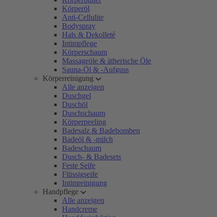
Körperöl
Anti-Cellulite
Bodyspray
Hals & Dekolleté
Intimpflege
Körperschaum
Massageöle & ätherische Öle
Sauna-Öl & -Aufguss
Körperreinigung
Alle anzeigen
Duschgel
Duschöl
Duschschaum
Körperpeeling
Badesalz & Badebomben
Badeöl & -milch
Badeschaum
Dusch- & Badesets
Feste Seife
Flüssigseife
Intimreinigung
Handpflege
Alle anzeigen
Handcreme