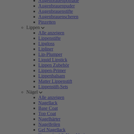
Augenbrauenpomade
Augenbrauenpuder
Augenbrauenstifte
Augenbrauenscheren
Pinzetten
Lippen
Alle anzeigen
Lippenstifte
Lipgloss
Lipliner
Lip-Plumper
Liquid Lipstick
Lippen Zubehör
Lippen-Primer
Lippenbalsam
Matter Lippenstift
Lippenstift-Sets
Nägel
Alle anzeigen
Nagellack
Base Coat
Top Coat
Nagelhärter
Nagelfeilen
Gel Nagellack