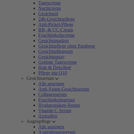
Tagescreme
Nachtcreme
Gesichtsöl
24h-Gesichtspflege
Anti-Pickel-Pflege
BB- & CC-Cream
Feuchtigkeitscreme
Gesichtsmasken
Gesichtspflege ohne Parabene
Gesichtspflegesets
Gesichtsspray
Getönte Tagescreme
Hals & Dekolleté
Pflege mit Q10
Gesichtsserum
Alle anzeigen
Anti-Aging-Gesichtsserum
Collagenserum
Feuchtigkeitsserum
Hyaluronsäure-Serum
Vitamin C Serum
Ampullen
Augenpflege
Alle anzeigen
Augenbrauenserum