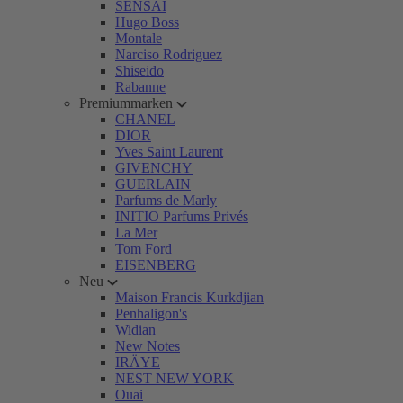
SENSAI
Hugo Boss
Montale
Narciso Rodriguez
Shiseido
Rabanne
Premiummarken
CHANEL
DIOR
Yves Saint Laurent
GIVENCHY
GUERLAIN
Parfums de Marly
INITIO Parfums Privés
La Mer
Tom Ford
EISENBERG
Neu
Maison Francis Kurkdjian
Penhaligon's
Widian
New Notes
IRÄYE
NEST NEW YORK
Ouai