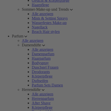
Gesicht & Körperpflege
Haarpflege
Sommer-Make-up und Trends
Alle anzeigen
Mists & Setting Sprays
Wasserfestes Make-up
Nagellack
Beach Hair stylen
Parfum
Alle anzeigen
Damendüfte
Alle anzeigen
Damenparfum
Haarparfum
Bodyspray
Duschgel Frauen
Deodorants
Körperpflege
Duftseifen
Parfum Sets Damen
Herrendüfte
Alle anzeigen
Herrenparfum
After Shave
Körperpflege