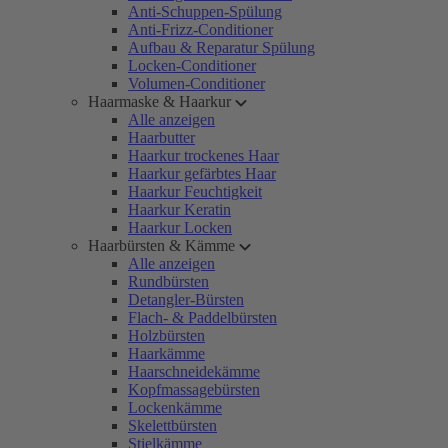
Anti-Schuppen-Spülung
Anti-Frizz-Conditioner
Aufbau & Reparatur Spülung
Locken-Conditioner
Volumen-Conditioner
Haarmaske & Haarkur
Alle anzeigen
Haarbutter
Haarkur trockenes Haar
Haarkur gefärbtes Haar
Haarkur Feuchtigkeit
Haarkur Keratin
Haarkur Locken
Haarbürsten & Kämme
Alle anzeigen
Rundbürsten
Detangler-Bürsten
Flach- & Paddelbürsten
Holzbürsten
Haarkämme
Haarschneidekämme
Kopfmassagebürsten
Lockenkämme
Skelettbürsten
Stielkämme