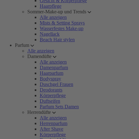
Gesicht & Körperpflege
Haarpflege
Sommer-Make-up und Trends
Alle anzeigen
Mists & Setting Sprays
Wasserfestes Make-up
Nagellack
Beach Hair stylen
Parfum
Alle anzeigen
Damendüfte
Alle anzeigen
Damenparfum
Haarparfum
Bodyspray
Duschgel Frauen
Deodorants
Körperpflege
Duftseifen
Parfum Sets Damen
Herrendüfte
Alle anzeigen
Herrenparfum
After Shave
Körperpflege