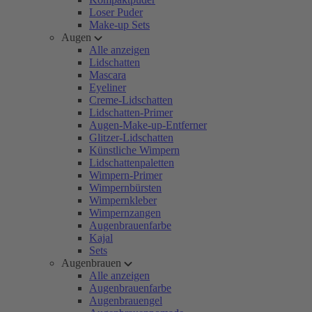
Loser Puder
Make-up Sets
Augen
Alle anzeigen
Lidschatten
Mascara
Eyeliner
Creme-Lidschatten
Lidschatten-Primer
Augen-Make-up-Entferner
Glitzer-Lidschatten
Künstliche Wimpern
Lidschattenpaletten
Wimpern-Primer
Wimpernbürsten
Wimpernkleber
Wimpernzangen
Augenbrauenfarbe
Kajal
Sets
Augenbrauen
Alle anzeigen
Augenbrauenfarbe
Augenbrauengel