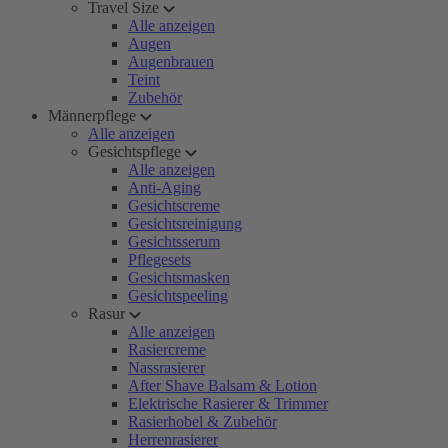
Travel Size
Alle anzeigen
Augen
Augenbrauen
Teint
Zubehör
Männerpflege
Alle anzeigen
Gesichtspflege
Alle anzeigen
Anti-Aging
Gesichtscreme
Gesichtsreinigung
Gesichtsserum
Pflegesets
Gesichtsmasken
Gesichtspeeling
Rasur
Alle anzeigen
Rasiercreme
Nassrasierer
After Shave Balsam & Lotion
Elektrische Rasierer & Trimmer
Rasierhobel & Zubehör
Herrenrasierer