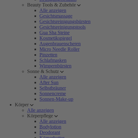
Beauty Tools & Zubehör
Alle anzeigen
Gesichtsmassage
Gesichtsreinigungsbürsten
Gesichtsreinigungstools
Gua Sha Steine
Kosmetikspiegel
Augenbrauenscheren
Micro Needle Roller
Pinzetten
Schlafmasken
Wimpernbürsten
Sonne & Schutz
Alle anzeigen
After Sun
Selbstbräuner
Sonnencreme
Sonnen-Make-up
Körper
Alle anzeigen
Körperpflege
Alle anzeigen
Bodylotion
Deodorant
Körperbutter