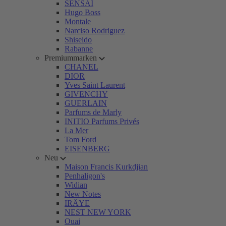
SENSAI
Hugo Boss
Montale
Narciso Rodriguez
Shiseido
Rabanne
Premiummarken
CHANEL
DIOR
Yves Saint Laurent
GIVENCHY
GUERLAIN
Parfums de Marly
INITIO Parfums Privés
La Mer
Tom Ford
EISENBERG
Neu
Maison Francis Kurkdjian
Penhaligon's
Widian
New Notes
IRÄYE
NEST NEW YORK
Ouai