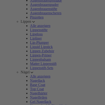
Augenbrauenpomade
Augenbrauenpuder
Augenbrauenstifte
Augenbrauenscheren
Pinzetten
Lippen
Alle anzeigen
Lippenstifte
Lipgloss
Lipliner
Lip-Plumper
Liquid Lipstick
Lippen Zubehör
Lippen-Primer
Lippenbalsam
Matter Lippenstift
Lippenstift-Sets
Nägel
Alle anzeigen
Nagellack
Base Coat
Top Coat
Nagelhärter
Nagelfeilen
Gel Nagellack