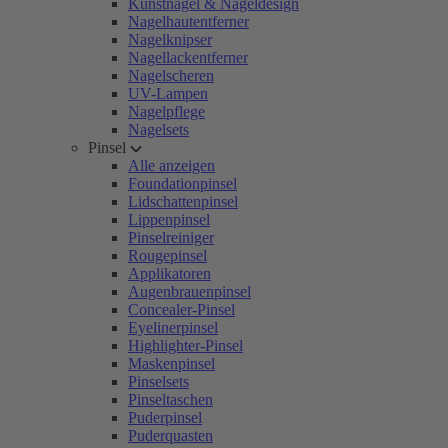
Kunstnägel & Nageldesign
Nagelhautentferner
Nagelknipser
Nagellackentferner
Nagelscheren
UV-Lampen
Nagelpflege
Nagelsets
Pinsel
Alle anzeigen
Foundationpinsel
Lidschattenpinsel
Lippenpinsel
Pinselreiniger
Rougepinsel
Applikatoren
Augenbrauenpinsel
Concealer-Pinsel
Eyelinerpinsel
Highlighter-Pinsel
Maskenpinsel
Pinselsets
Pinseltaschen
Puderpinsel
Puderquasten