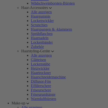
Wildschweinborsten-Bürsten
Haar-Accessoires
Alle anzeigen
Haargummis
Lockenwickler
Scrunchies
Haarspangen & -klammern
Sprühflaschen
Haarnadeln
Lockenbänder
Zubehör
Haarstyling-Geräte
Alle anzeigen
Glätteisen
Lockenstäbe
Heizwickler
Haartrockner
Haarschneidemaschine
Diffusor-Fön
Effilierschere
Friseurschere
Friseurumhänge
Warmluftbürsten
Make-up
Alle anzeigen