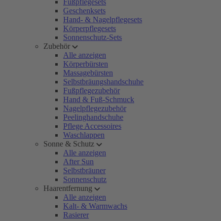
Fußpflegesets
Geschenksets
Hand- & Nagelpflegesets
Körperpflegesets
Sonnenschutz-Sets
Zubehör
Alle anzeigen
Körperbürsten
Massagebürsten
Selbstbräungshandschuhe
Fußpflegezubehör
Hand & Fuß-Schmuck
Nagelpflegezubehör
Peelinghandschuhe
Pflege Accessoires
Waschlappen
Sonne & Schutz
Alle anzeigen
After Sun
Selbstbräuner
Sonnenschutz
Haarentfernung
Alle anzeigen
Kalt- & Warmwachs
Rasierer