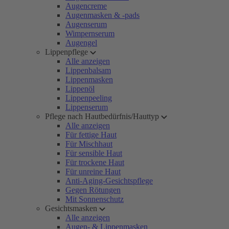
Augencreme
Augenmasken & -pads
Augenserum
Wimpernserum
Augengel
Lippenpflege
Alle anzeigen
Lippenbalsam
Lippenmasken
Lippenöl
Lippenpeeling
Lippenserum
Pflege nach Hautbedürfnis/Hauttyp
Alle anzeigen
Für fettige Haut
Für Mischhaut
Für sensible Haut
Für trockene Haut
Für unreine Haut
Anti-Aging-Gesichtspflege
Gegen Rötungen
Mit Sonnenschutz
Gesichtsmasken
Alle anzeigen
Augen- & Lippenmasken