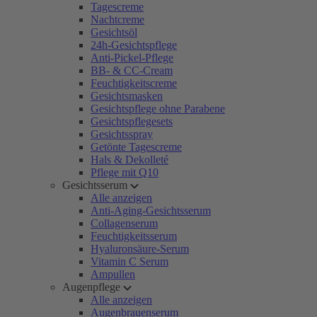
Tagescreme
Nachtcreme
Gesichtsöl
24h-Gesichtspflege
Anti-Pickel-Pflege
BB- & CC-Cream
Feuchtigkeitscreme
Gesichtsmasken
Gesichtspflege ohne Parabene
Gesichtspflegesets
Gesichtsspray
Getönte Tagescreme
Hals & Dekolleté
Pflege mit Q10
Gesichtsserum
Alle anzeigen
Anti-Aging-Gesichtsserum
Collagenserum
Feuchtigkeitsserum
Hyaluronsäure-Serum
Vitamin C Serum
Ampullen
Augenpflege
Alle anzeigen
Augenbrauenserum