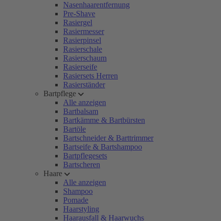
Nasenhaarentfernung
Pre-Shave
Rasiergel
Rasiermesser
Rasierpinsel
Rasierschale
Rasierschaum
Rasierseife
Rasiersets Herren
Rasierständer
Bartpflege
Alle anzeigen
Bartbalsam
Bartkämme & Bartbürsten
Bartöle
Bartschneider & Barttrimmer
Bartseife & Bartshampoo
Bartpflegesets
Bartscheren
Haare
Alle anzeigen
Shampoo
Pomade
Haarstyling
Haarausfall & Haarwuchs