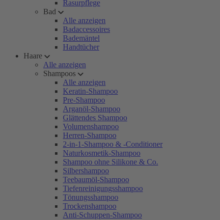
Rasurpflege
Bad
Alle anzeigen
Badaccessoires
Bademäntel
Handtücher
Haare
Alle anzeigen
Shampoos
Alle anzeigen
Keratin-Shampoo
Pre-Shampoo
Arganöl-Shampoo
Glättendes Shampoo
Volumenshampoo
Herren-Shampoo
2-in-1-Shampoo & -Conditioner
Naturkosmetik-Shampoo
Shampoo ohne Silikone & Co.
Silbershampoo
Teebaumöl-Shampoo
Tiefenreinigungsshampoo
Tönungsshampoo
Trockenshampoo
Anti-Schuppen-Shampoo