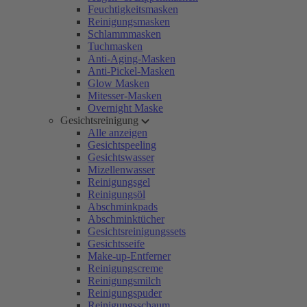
Feuchtigkeitsmasken
Reinigungsmasken
Schlammmasken
Tuchmasken
Anti-Aging-Masken
Anti-Pickel-Masken
Glow Masken
Mitesser-Masken
Overnight Maske
Gesichtsreinigung
Alle anzeigen
Gesichtspeeling
Gesichtswasser
Mizellenwasser
Reinigungsgel
Reinigungsöl
Abschminkpads
Abschminktücher
Gesichtsreinigungssets
Gesichtsseife
Make-up-Entferner
Reinigungscreme
Reinigungsmilch
Reinigungspuder
Reinigungsschaum