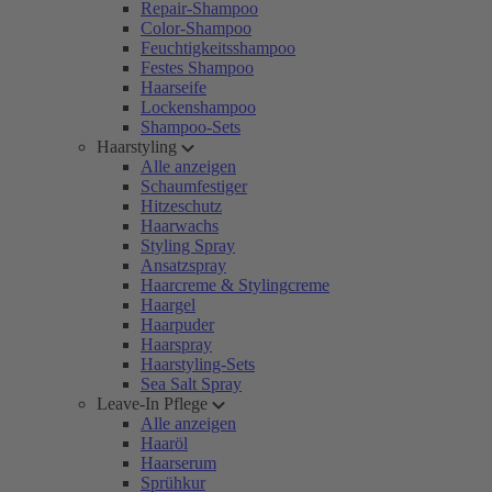
Repair-Shampoo
Color-Shampoo
Feuchtigkeitsshampoo
Festes Shampoo
Haarseife
Lockenshampoo
Shampoo-Sets
Haarstyling
Alle anzeigen
Schaumfestiger
Hitzeschutz
Haarwachs
Styling Spray
Ansatzspray
Haarcreme & Stylingcreme
Haargel
Haarpuder
Haarspray
Haarstyling-Sets
Sea Salt Spray
Leave-In Pflege
Alle anzeigen
Haaröl
Haarserum
Sprühkur