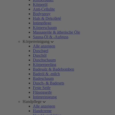
Körperöl
Anti-Cellulite
Bodyspray
Hals & Dekolleté
Intimpflege
Körperschaum
Massageöle & ätherische Öle
Sauna-Öl & -Aufguss
Körperreinigung
Alle anzeigen
Duschgel
Duschöl
Duschschaum
Körperpeeling
Badesalz & Badebomben
Badeöl & -milch
Badeschaum
Dusch- & Badesets
Feste Seife
Flüssigseife
Intimreinigung
Handpflege
Alle anzeigen
Handcreme