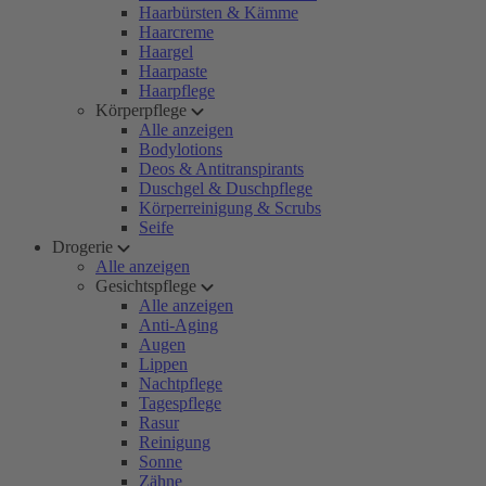
Haarbürsten & Kämme
Haarcreme
Haargel
Haarpaste
Haarpflege
Körperpflege
Alle anzeigen
Bodylotions
Deos & Antitranspirants
Duschgel & Duschpflege
Körperreinigung & Scrubs
Seife
Drogerie
Alle anzeigen
Gesichtspflege
Alle anzeigen
Anti-Aging
Augen
Lippen
Nachtpflege
Tagespflege
Rasur
Reinigung
Sonne
Zähne