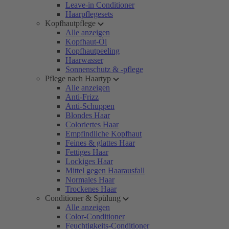
Leave-in Conditioner
Haarpflegesets
Kopfhautpflege
Alle anzeigen
Kopfhaut-Öl
Kopfhautpeeling
Haarwasser
Sonnenschutz & -pflege
Pflege nach Haartyp
Alle anzeigen
Anti-Frizz
Anti-Schuppen
Blondes Haar
Coloriertes Haar
Empfindliche Kopfhaut
Feines & glattes Haar
Fettiges Haar
Lockiges Haar
Mittel gegen Haarausfall
Normales Haar
Trockenes Haar
Conditioner & Spülung
Alle anzeigen
Color-Conditioner
Feuchtigkeits-Conditioner