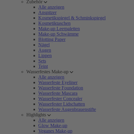
Zubehör
Alle anzeigen
Anspitzer
Kosmetikspiegel & Schminkspiegel
Kosmetiktaschen
Make-up Leerpaletten
Make-up Schwämme
Blotting Paper
Nägel
Augen
Lippen
Sets
Teint
Wasserfestes Make-up
Alle anzeigen
Wasserfeste Eyeliner
Wasserfeste Foundation
Wasserfeste Mascara
Wasserfester Concealer
Wasserfester Lidschatten
Wasserfeste Augenbrauenstifte
Highlights
Alle anzeigen
Glow Make-up
Veganes Make-up