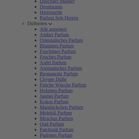
Duschgel Männer
Deodorants
Herrenseife
Parfum Sets Herren
Duftnoten
Alle anzeigen
Amber Parfum
Orientalisches Parfum
Blumiges Parfum
Fruchtiges Parfum
Frisches Parfum
Apfel Parfum
Aromatisches Parfum
Bergamotte Parfum
Chypre Düfte
Frische Wäsche Parfum
Holziges Parfum
Jasmin Parfum
Kokos Parfum
Maiglöckchen Parfum
Molekül Parfum
Moschus Parfum
Oud Parfum
Patchouli Parfum
Pudriges Parfum