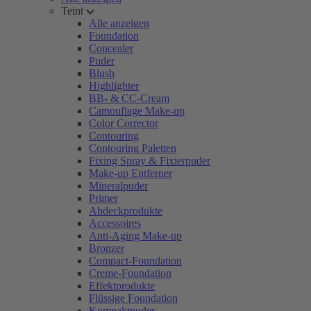
Teint
Alle anzeigen
Foundation
Concealer
Puder
Blush
Highlighter
BB- & CC-Cream
Camouflage Make-up
Color Corrector
Contouring
Contouring Paletten
Fixing Spray & Fixierpuder
Make-up Entferner
Mineralpuder
Primer
Abdeckprodukte
Accessoires
Anti-Aging Make-up
Bronzer
Compact-Foundation
Creme-Foundation
Effektprodukte
Flüssige Foundation
Kompaktpuder