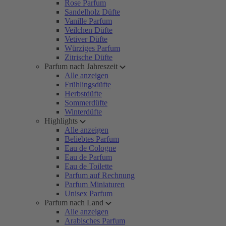
Rose Parfum
Sandelholz Düfte
Vanille Parfum
Veilchen Düfte
Vetiver Düfte
Würziges Parfum
Zitrische Düfte
Parfum nach Jahreszeit
Alle anzeigen
Frühlingsdüfte
Herbstdüfte
Sommerdüfte
Winterdüfte
Highlights
Alle anzeigen
Beliebtes Parfum
Eau de Cologne
Eau de Parfum
Eau de Toilette
Parfum auf Rechnung
Parfum Miniaturen
Unisex Parfum
Parfum nach Land
Alle anzeigen
Arabisches Parfum