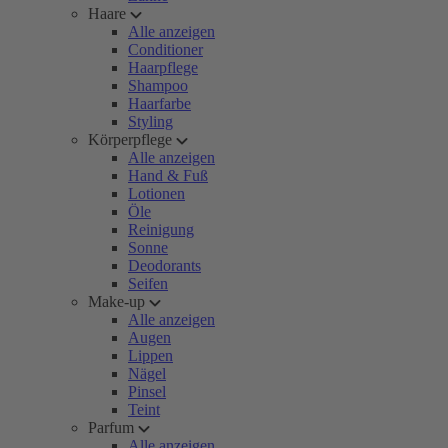
Haare
Alle anzeigen
Conditioner
Haarpflege
Shampoo
Haarfarbe
Styling
Körperpflege
Alle anzeigen
Hand & Fuß
Lotionen
Öle
Reinigung
Sonne
Deodorants
Seifen
Make-up
Alle anzeigen
Augen
Lippen
Nägel
Pinsel
Teint
Parfum
Alle anzeigen