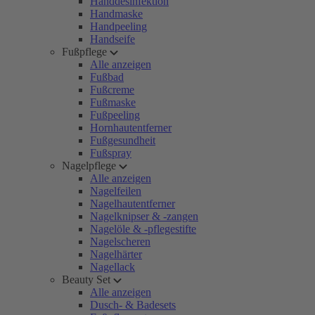
Handdesinfektion
Handmaske
Handpeeling
Handseife
Fußpflege
Alle anzeigen
Fußbad
Fußcreme
Fußmaske
Fußpeeling
Hornhautentferner
Fußgesundheit
Fußspray
Nagelpflege
Alle anzeigen
Nagelfeilen
Nagelhautentferner
Nagelknipser & -zangen
Nagelöle & -pflegestifte
Nagelscheren
Nagelhärter
Nagellack
Beauty Set
Alle anzeigen
Dusch- & Badesets