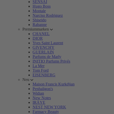
SENSAI
Hugo Boss
Montale
Narciso Rodriguez
Shiseido
Rabanne
Premiummarken
CHANEL
DIOR
Yves Saint Laurent
GIVENCHY
GUERLAIN
Parfums de Marly
INITIO Parfums Privés
La Mer
Tom Ford
EISENBERG
Neu
Maison Francis Kurkdjian
Penhaligon's
Widian
New Notes
IRÄYE
NEST NEW YORK
Farmacy Beauty