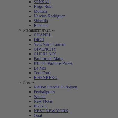
SENSAI
Hugo Boss
Montale
Narciso Rodriguez
Shiseido
Rabanne
Premiummarken
CHANEL
DIOR
Yves Saint Laurent
GIVENCHY
GUERLAIN
Parfums de Marly
INITIO Parfums Privés
La Mer
Tom Ford
EISENBERG
Neu
Maison Francis Kurkdjian
Penhaligon's
Widian
New Notes
IRÄYE
NEST NEW YORK
Ouai