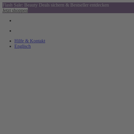
Flash Sale: Beauty Deals sichern & Bestseller entdecken
Jetzt shoppen
Hilfe & Kontakt
Englisch