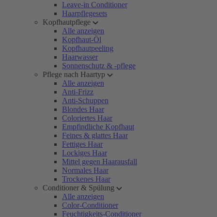
Leave-in Conditioner
Haarpflegesets
Kopfhautpflege
Alle anzeigen
Kopfhaut-Öl
Kopfhautpeeling
Haarwasser
Sonnenschutz & -pflege
Pflege nach Haartyp
Alle anzeigen
Anti-Frizz
Anti-Schuppen
Blondes Haar
Coloriertes Haar
Empfindliche Kopfhaut
Feines & glattes Haar
Fettiges Haar
Lockiges Haar
Mittel gegen Haarausfall
Normales Haar
Trockenes Haar
Conditioner & Spülung
Alle anzeigen
Color-Conditioner
Feuchtigkeits-Conditioner