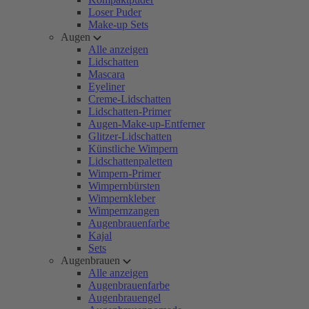
Loser Puder
Make-up Sets
Augen
Alle anzeigen
Lidschatten
Mascara
Eyeliner
Creme-Lidschatten
Lidschatten-Primer
Augen-Make-up-Entferner
Glitzer-Lidschatten
Künstliche Wimpern
Lidschattenpaletten
Wimpern-Primer
Wimpernbürsten
Wimpernkleber
Wimpernzangen
Augenbrauenfarbe
Kajal
Sets
Augenbrauen
Alle anzeigen
Augenbrauenfarbe
Augenbrauengel