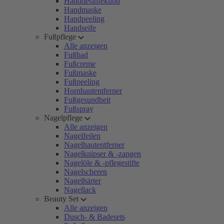
Handdesinfektion
Handmaske
Handpeeling
Handseife
Fußpflege
Alle anzeigen
Fußbad
Fußcreme
Fußmaske
Fußpeeling
Hornhautentferner
Fußgesundheit
Fußspray
Nagelpflege
Alle anzeigen
Nagelfeilen
Nagelhautentferner
Nagelknipser & -zangen
Nagelöle & -pflegestifte
Nagelscheren
Nagelhärter
Nagellack
Beauty Set
Alle anzeigen
Dusch- & Badesets