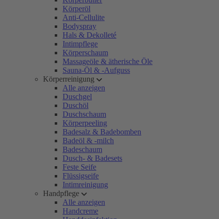
Körperöl
Anti-Cellulite
Bodyspray
Hals & Dekolleté
Intimpflege
Körperschaum
Massageöle & ätherische Öle
Sauna-Öl & -Aufguss
Körperreinigung
Alle anzeigen
Duschgel
Duschöl
Duschschaum
Körperpeeling
Badesalz & Badebomben
Badeöl & -milch
Badeschaum
Dusch- & Badesets
Feste Seife
Flüssigseife
Intimreinigung
Handpflege
Alle anzeigen
Handcreme