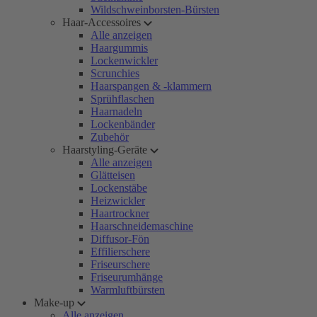
Wildschweinborsten-Bürsten
Haar-Accessoires
Alle anzeigen
Haargummis
Lockenwickler
Scrunchies
Haarspangen & -klammern
Sprühflaschen
Haarnadeln
Lockenbänder
Zubehör
Haarstyling-Geräte
Alle anzeigen
Glätteisen
Lockenstäbe
Heizwickler
Haartrockner
Haarschneidemaschine
Diffusor-Fön
Effilierschere
Friseurschere
Friseurumhänge
Warmluftbürsten
Make-up
Alle anzeigen