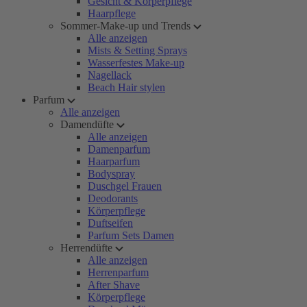
Gesicht & Körperpflege
Haarpflege
Sommer-Make-up und Trends
Alle anzeigen
Mists & Setting Sprays
Wasserfestes Make-up
Nagellack
Beach Hair stylen
Parfum
Alle anzeigen
Damendüfte
Alle anzeigen
Damenparfum
Haarparfum
Bodyspray
Duschgel Frauen
Deodorants
Körperpflege
Duftseifen
Parfum Sets Damen
Herrendüfte
Alle anzeigen
Herrenparfum
After Shave
Körperpflege