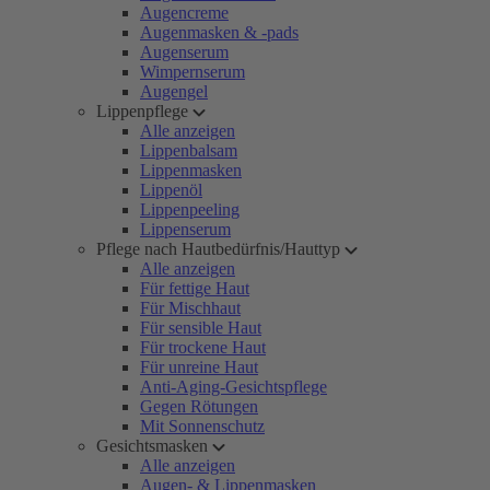
Augencreme
Augenmasken & -pads
Augenserum
Wimpernserum
Augengel
Lippenpflege
Alle anzeigen
Lippenbalsam
Lippenmasken
Lippenöl
Lippenpeeling
Lippenserum
Pflege nach Hautbedürfnis/Hauttyp
Alle anzeigen
Für fettige Haut
Für Mischhaut
Für sensible Haut
Für trockene Haut
Für unreine Haut
Anti-Aging-Gesichtspflege
Gegen Rötungen
Mit Sonnenschutz
Gesichtsmasken
Alle anzeigen
Augen- & Lippenmasken