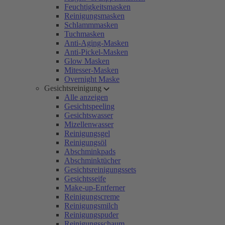
Feuchtigkeitsmasken
Reinigungsmasken
Schlammmasken
Tuchmasken
Anti-Aging-Masken
Anti-Pickel-Masken
Glow Masken
Mitesser-Masken
Overnight Maske
Gesichtsreinigung
Alle anzeigen
Gesichtspeeling
Gesichtswasser
Mizellenwasser
Reinigungsgel
Reinigungsöl
Abschminkpads
Abschminktücher
Gesichtsreinigungssets
Gesichtsseife
Make-up-Entferner
Reinigungscreme
Reinigungsmilch
Reinigungspuder
Reinigungsschaum