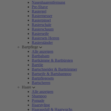
Nasenhaarentfernung
Pre-Shave
Rasiergel
Rasiermesser
Rasierpinsel
Rasierschale
Rasierschaum
Rasierseife
Rasiersets Herren
Rasierständer
Bartpflege
Alle anzeigen
Bartbalsam
Bartkämme & Bartbürsten
Bartöle
Bartschneider & Barttrimmer
Bartseife & Bartshampoo
Bartpflegesets
Bartscheren
Haare
Alle anzeigen
Shampoo
Pomade
Haarstyling
Haarausfall & Haarwuchs