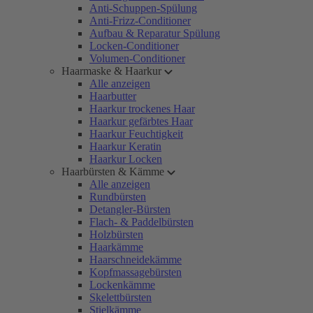
Anti-Schuppen-Spülung
Anti-Frizz-Conditioner
Aufbau & Reparatur Spülung
Locken-Conditioner
Volumen-Conditioner
Haarmaske & Haarkur
Alle anzeigen
Haarbutter
Haarkur trockenes Haar
Haarkur gefärbtes Haar
Haarkur Feuchtigkeit
Haarkur Keratin
Haarkur Locken
Haarbürsten & Kämme
Alle anzeigen
Rundbürsten
Detangler-Bürsten
Flach- & Paddelbürsten
Holzbürsten
Haarkämme
Haarschneidekämme
Kopfmassagebürsten
Lockenkämme
Skelettbürsten
Stielkämme