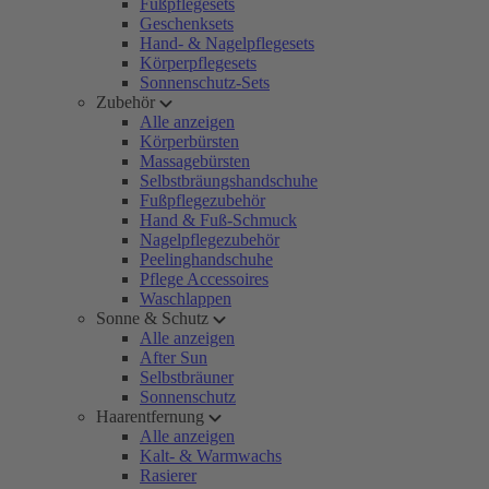
Fußpflegesets
Geschenksets
Hand- & Nagelpflegesets
Körperpflegesets
Sonnenschutz-Sets
Zubehör
Alle anzeigen
Körperbürsten
Massagebürsten
Selbstbräungshandschuhe
Fußpflegezubehör
Hand & Fuß-Schmuck
Nagelpflegezubehör
Peelinghandschuhe
Pflege Accessoires
Waschlappen
Sonne & Schutz
Alle anzeigen
After Sun
Selbstbräuner
Sonnenschutz
Haarentfernung
Alle anzeigen
Kalt- & Warmwachs
Rasierer