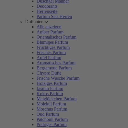
Duschgel Männer
Deodorants
Herrenseife
Parfum Sets Herren
Duftnoten
Alle anzeigen
Amber Parfum
Orientalisches Parfum
Blumiges Parfum
Fruchtiges Parfum
Frisches Parfum
Apfel Parfum
Aromatisches Parfum
Bergamotte Parfum
Chypre Düfte
Frische Wäsche Parfum
Holziges Parfum
Jasmin Parfum
Kokos Parfum
Maiglöckchen Parfum
Molekül Parfum
Moschus Parfum
Oud Parfum
Patchouli Parfum
Pudriges Parfum