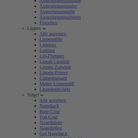
Augenbrauenpomade
Augenbrauenpuder
Augenbrauenstifte
Augenbrauenscheren
Pinzetten
Lippen
Alle anzeigen
Lippenstifte
Lipgloss
Lipliner
Lip-Plumper
Liquid Lipstick
Lippen Zubehör
Lippen-Primer
Lippenbalsam
Matter Lippenstift
Lippenstift-Sets
Nägel
Alle anzeigen
Nagellack
Base Coat
Top Coat
Nagelhärter
Nagelfeilen
Gel Nagellack