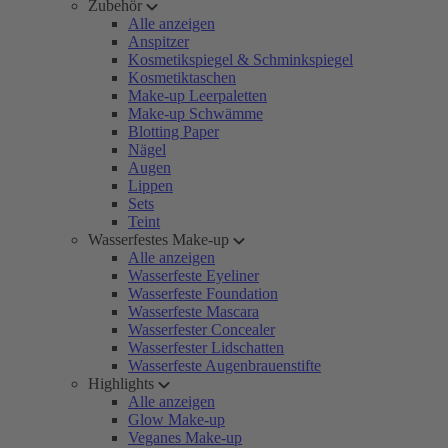
Zubehör
Alle anzeigen
Anspitzer
Kosmetikspiegel & Schminkspiegel
Kosmetiktaschen
Make-up Leerpaletten
Make-up Schwämme
Blotting Paper
Nägel
Augen
Lippen
Sets
Teint
Wasserfestes Make-up
Alle anzeigen
Wasserfeste Eyeliner
Wasserfeste Foundation
Wasserfeste Mascara
Wasserfester Concealer
Wasserfester Lidschatten
Wasserfeste Augenbrauenstifte
Highlights
Alle anzeigen
Glow Make-up
Veganes Make-up