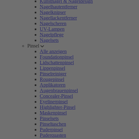
Kunstnägel & Nageldesign
Nagelhautentferner
Nagelknipser
Nagellackentferner
Nagelscheren
UV-Lampen
Nagelpflege
Nagelsets
Pinsel
Alle anzeigen
Foundationpinsel
Lidschattenpinsel
Lippenpinsel
Pinselreiniger
Rougepinsel
Applikatoren
Augenbrauenpinsel
Concealer-Pinsel
Eyelinerpinsel
Highlighter-Pinsel
Maskenpinsel
Pinselsets
Pinseltaschen
Puderpinsel
Puderquasten