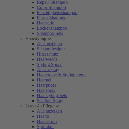
Repair-Shampoo
Color-Shampoo
Feuchtigkeitsshampoo
Festes Shampoo
Haarseife
Lockenshampoo
Shampoo-Sets
Haarstyling
Alle anzeigen
Schaumfestiger
Hitzeschutz
Haarwachs
Styling Spray
Ansatzspray
Haarcreme & Stylingcreme
Haargel
Haarpuder
Haarspray
Haarstyling-Sets
Sea Salt Spray
Leave-In Pflege
Alle anzeigen
Haaröl
Haarserum
Sprühkur