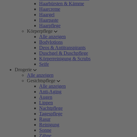
Haarbürsten & Kämme
Haarcreme
Haargel
Haarpaste
Haarpflege
Körperpflege
Alle anzeigen
Bodylotions
Deos & Antitranspirants
Duschgel & Duschpflege
Körperreinigung & Scrubs
Seife
Drogerie
Alle anzeigen
Gesichtspflege
Alle anzeigen
Anti-Aging
Augen
Lippen
Nachtpflege
Tagespflege
Rasur
Reinigung
Sonne
Zähne