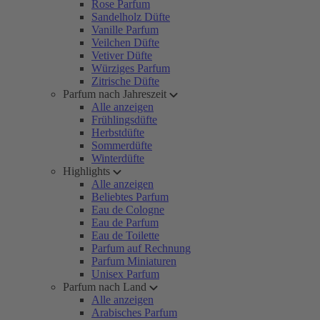
Rose Parfum
Sandelholz Düfte
Vanille Parfum
Veilchen Düfte
Vetiver Düfte
Würziges Parfum
Zitrische Düfte
Parfum nach Jahreszeit
Alle anzeigen
Frühlingsdüfte
Herbstdüfte
Sommerdüfte
Winterdüfte
Highlights
Alle anzeigen
Beliebtes Parfum
Eau de Cologne
Eau de Parfum
Eau de Toilette
Parfum auf Rechnung
Parfum Miniaturen
Unisex Parfum
Parfum nach Land
Alle anzeigen
Arabisches Parfum