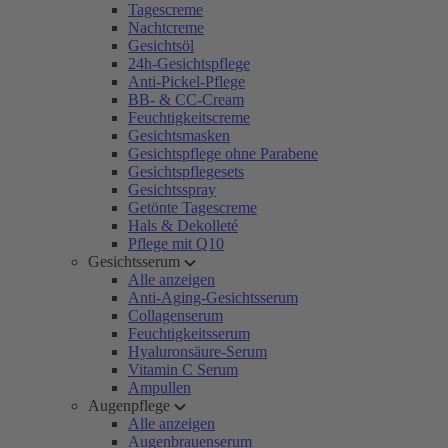
Tagescreme
Nachtcreme
Gesichtsöl
24h-Gesichtspflege
Anti-Pickel-Pflege
BB- & CC-Cream
Feuchtigkeitscreme
Gesichtsmasken
Gesichtspflege ohne Parabene
Gesichtspflegesets
Gesichtsspray
Getönte Tagescreme
Hals & Dekolleté
Pflege mit Q10
Gesichtsserum
Alle anzeigen
Anti-Aging-Gesichtsserum
Collagenserum
Feuchtigkeitsserum
Hyaluronsäure-Serum
Vitamin C Serum
Ampullen
Augenpflege
Alle anzeigen
Augenbrauenserum