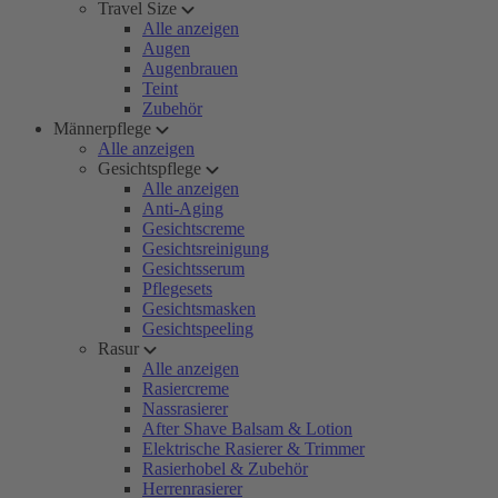
Travel Size
Alle anzeigen
Augen
Augenbrauen
Teint
Zubehör
Männerpflege
Alle anzeigen
Gesichtspflege
Alle anzeigen
Anti-Aging
Gesichtscreme
Gesichtsreinigung
Gesichtsserum
Pflegesets
Gesichtsmasken
Gesichtspeeling
Rasur
Alle anzeigen
Rasiercreme
Nassrasierer
After Shave Balsam & Lotion
Elektrische Rasierer & Trimmer
Rasierhobel & Zubehör
Herrenrasierer