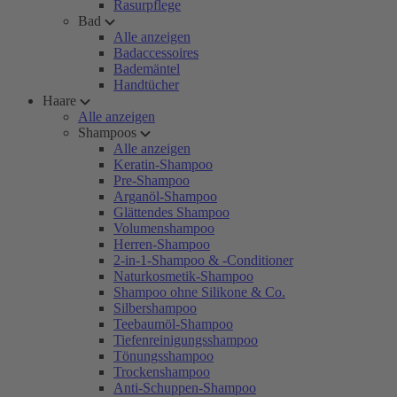
Rasurpflege
Bad
Alle anzeigen
Badaccessoires
Bademäntel
Handtücher
Haare
Alle anzeigen
Shampoos
Alle anzeigen
Keratin-Shampoo
Pre-Shampoo
Arganöl-Shampoo
Glättendes Shampoo
Volumenshampoo
Herren-Shampoo
2-in-1-Shampoo & -Conditioner
Naturkosmetik-Shampoo
Shampoo ohne Silikone & Co.
Silbershampoo
Teebaumöl-Shampoo
Tiefenreinigungsshampoo
Tönungsshampoo
Trockenshampoo
Anti-Schuppen-Shampoo