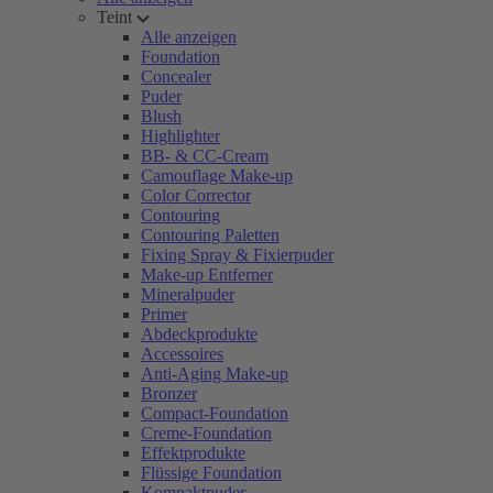
Teint
Alle anzeigen
Foundation
Concealer
Puder
Blush
Highlighter
BB- & CC-Cream
Camouflage Make-up
Color Corrector
Contouring
Contouring Paletten
Fixing Spray & Fixierpuder
Make-up Entferner
Mineralpuder
Primer
Abdeckprodukte
Accessoires
Anti-Aging Make-up
Bronzer
Compact-Foundation
Creme-Foundation
Effektprodukte
Flüssige Foundation
Kompaktpuder