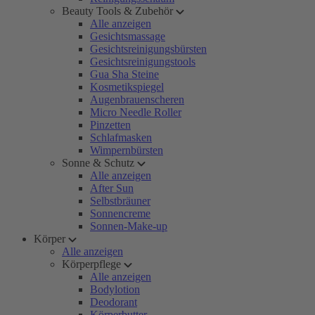
Beauty Tools & Zubehör
Alle anzeigen
Gesichtsmassage
Gesichtsreinigungsbürsten
Gesichtsreinigungstools
Gua Sha Steine
Kosmetikspiegel
Augenbrauenscheren
Micro Needle Roller
Pinzetten
Schlafmasken
Wimpernbürsten
Sonne & Schutz
Alle anzeigen
After Sun
Selbstbräuner
Sonnencreme
Sonnen-Make-up
Körper
Alle anzeigen
Körperpflege
Alle anzeigen
Bodylotion
Deodorant
Körperbutter