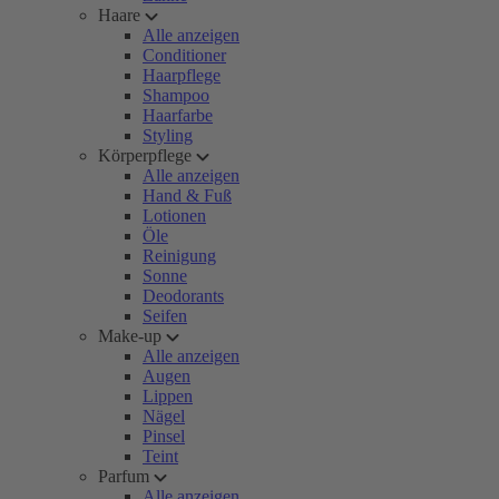
Haare
Alle anzeigen
Conditioner
Haarpflege
Shampoo
Haarfarbe
Styling
Körperpflege
Alle anzeigen
Hand & Fuß
Lotionen
Öle
Reinigung
Sonne
Deodorants
Seifen
Make-up
Alle anzeigen
Augen
Lippen
Nägel
Pinsel
Teint
Parfum
Alle anzeigen