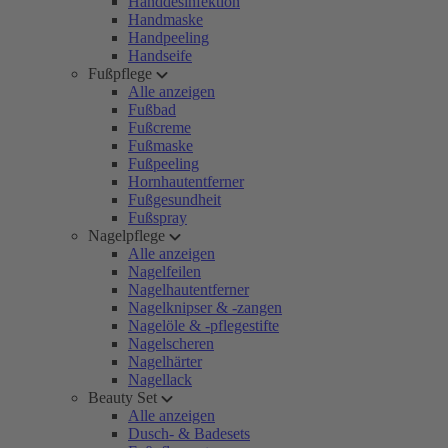
Handdesinfektion
Handmaske
Handpeeling
Handseife
Fußpflege
Alle anzeigen
Fußbad
Fußcreme
Fußmaske
Fußpeeling
Hornhautentferner
Fußgesundheit
Fußspray
Nagelpflege
Alle anzeigen
Nagelfeilen
Nagelhautentferner
Nagelknipser & -zangen
Nagelöle & -pflegestifte
Nagelscheren
Nagelhärter
Nagellack
Beauty Set
Alle anzeigen
Dusch- & Badesets