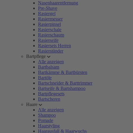
Nasenhaarentfernung
Pre-Shave
Rasiergel
Rasiermesser
Rasierpinsel
Rasierschale
Rasierschaum
Rasierseife
Rasiersets Herren
Rasierständer
Bartpflege
Alle anzeigen
Bartbalsam
Bartkämme & Bartbürsten
Bartöle
Bartschneider & Barttrimmer
Bartseife & Bartshampoo
Bartpflegesets
Bartscheren
Haare
Alle anzeigen
Shampoo
Pomade
Haarstyling
Haarausfall & Haarwuchs