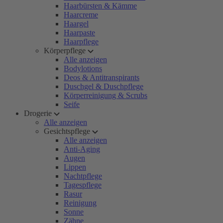
Haarbürsten & Kämme
Haarcreme
Haargel
Haarpaste
Haarpflege
Körperpflege
Alle anzeigen
Bodylotions
Deos & Antitranspirants
Duschgel & Duschpflege
Körperreinigung & Scrubs
Seife
Drogerie
Alle anzeigen
Gesichtspflege
Alle anzeigen
Anti-Aging
Augen
Lippen
Nachtpflege
Tagespflege
Rasur
Reinigung
Sonne
Zähne