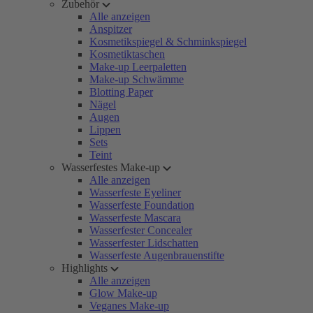
Zubehör
Alle anzeigen
Anspitzer
Kosmetikspiegel & Schminkspiegel
Kosmetiktaschen
Make-up Leerpaletten
Make-up Schwämme
Blotting Paper
Nägel
Augen
Lippen
Sets
Teint
Wasserfestes Make-up
Alle anzeigen
Wasserfeste Eyeliner
Wasserfeste Foundation
Wasserfeste Mascara
Wasserfester Concealer
Wasserfester Lidschatten
Wasserfeste Augenbrauenstifte
Highlights
Alle anzeigen
Glow Make-up
Veganes Make-up