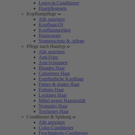
Leave-in Conditioner
Haarpflegesets
Kopfhautpflege
Alle anzeigen
Kopfhaut-Öl
Kopfhautpeeling
Haarwasser
Sonnenschutz & -pflege
Pflege nach Haartyp
Alle anzeigen
Anti-Frizz
Anti-Schuppen
Blondes Haar
Coloriertes Haar
Empfindliche Kopfhaut
Feines & glattes Haar
Fettiges Haar
Lockiges Haar
Mittel gegen Haarausfall
Normales Haar
Trockenes Haar
Conditioner & Spülung
Alle anzeigen
Color-Conditioner
Feuchtigkeits-Conditioner