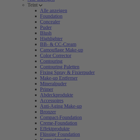
Teint
Alle anzeigen
Foundation
Concealer
Puder
Blush
Highlighter
BB- & CC-Cream
Camouflage Make-up
Color Corrector
Contouring
Contouring Paletten
Fixing Spray & Fixierpuder
Make-up Entferner
Mineralpuder
Primer
Abdeckprodukte
Accessoires
Anti-Aging Make-up
Bronzer
Compact-Foundation
Creme-Foundation
Effektprodukte
Flüssige Foundation
Kompaktpuder