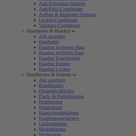
Anti-Schuppen-Spülung
Anti-Frizz-Conditioner
Aufbau & Reparatur Spülung
Locken-Conditioner
Volumen-Conditioner
Haarmaske & Haarkur
Alle anzeigen
Haarbutter
Haarkur trockenes Haar
Haarkur gefärbtes Haar
Haarkur Feuchtigkeit
Haarkur Keratin
Haarkur Locken
Haarbürsten & Kämme
Alle anzeigen
Rundbürsten
Detangler-Bürsten
Flach- & Paddelbürsten
Holzbürsten
Haarkämme
Haarschneidekämme
Kopfmassagebürsten
Lockenkämme
Skelettbürsten
Stielkämme