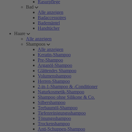
Rasurpflege
Bad
Alle anzeigen
Badaccessoires
Bademäntel
Handtücher
Haare
Alle anzeigen
Shampoos
Alle anzeigen
Keratin-Shampoo
Pre-Shampoo
Arganöl-Shampoo
Glättendes Shampoo
Volumenshampoo
Herren-Shampoo
2-in-1-Shampoo & -Conditioner
Naturkosmetik-Shampoo
Shampoo ohne Silikone & Co.
Silbershampoo
Teebaumöl-Shampoo
Tiefenreinigungsshampoo
Tönungsshampoo
Trockenshampoo
Anti-Schuppen-Shampoo