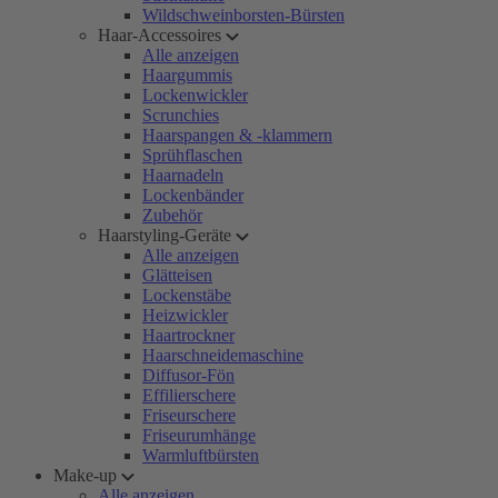
Wildschweinborsten-Bürsten
Haar-Accessoires
Alle anzeigen
Haargummis
Lockenwickler
Scrunchies
Haarspangen & -klammern
Sprühflaschen
Haarnadeln
Lockenbänder
Zubehör
Haarstyling-Geräte
Alle anzeigen
Glätteisen
Lockenstäbe
Heizwickler
Haartrockner
Haarschneidemaschine
Diffusor-Fön
Effilierschere
Friseurschere
Friseurumhänge
Warmluftbürsten
Make-up
Alle anzeigen