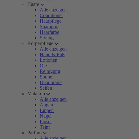
Haare
Alle anzeigen
Conditioner
Haarpflege
Shampoo
Haarfarbe
Styling
Körperpflege
Alle anzeigen
Hand & Fuß
Lotionen
Öle
Reinigung
Sonne
Deodorants
Seifen
Make-up
Alle anzeigen
Augen
Lippen
Nägel
Pinsel
Teint
Parfum
Alle anzeigen