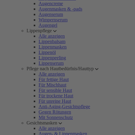
Augencreme
Augenmasken & -pads
Augenserum
Wimpernserum
Augengel
Lippenpflege
Alle anzeigen
Lippenbalsam
Lippenmasken
Lippenöl
Lippenpeeling
Lippenserum
Pflege nach Hautbedürfnis/Hauttyp
Alle anzeigen
Für fettige Haut
Für Mischhaut
Für sensible Haut
Für trockene Haut
Für unreine Haut
Anti-Aging-Gesichtspflege
Gegen Rötungen
Mit Sonnenschutz
Gesichtsmasken
Alle anzeigen
Augen- & Lippenmasken