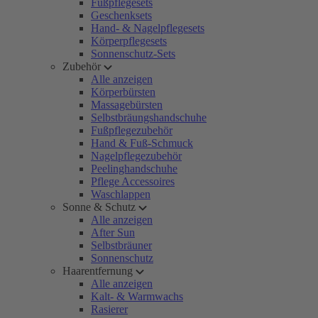
Fußpflegesets
Geschenksets
Hand- & Nagelpflegesets
Körperpflegesets
Sonnenschutz-Sets
Zubehör
Alle anzeigen
Körperbürsten
Massagebürsten
Selbstbräungshandschuhe
Fußpflegezubehör
Hand & Fuß-Schmuck
Nagelpflegezubehör
Peelinghandschuhe
Pflege Accessoires
Waschlappen
Sonne & Schutz
Alle anzeigen
After Sun
Selbstbräuner
Sonnenschutz
Haarentfernung
Alle anzeigen
Kalt- & Warmwachs
Rasierer