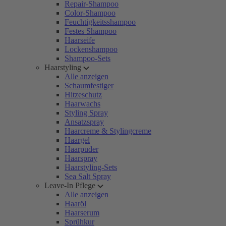
Repair-Shampoo
Color-Shampoo
Feuchtigkeitsshampoo
Festes Shampoo
Haarseife
Lockenshampoo
Shampoo-Sets
Haarstyling
Alle anzeigen
Schaumfestiger
Hitzeschutz
Haarwachs
Styling Spray
Ansatzspray
Haarcreme & Stylingcreme
Haargel
Haarpuder
Haarspray
Haarstyling-Sets
Sea Salt Spray
Leave-In Pflege
Alle anzeigen
Haaröl
Haarserum
Sprühkur