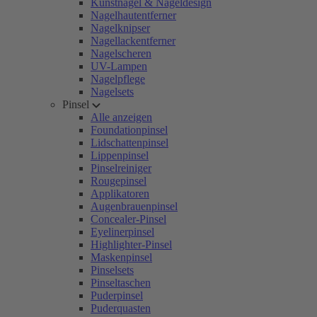
Kunstnägel & Nageldesign
Nagelhautentferner
Nagelknipser
Nagellackentferner
Nagelscheren
UV-Lampen
Nagelpflege
Nagelsets
Pinsel
Alle anzeigen
Foundationpinsel
Lidschattenpinsel
Lippenpinsel
Pinselreiniger
Rougepinsel
Applikatoren
Augenbrauenpinsel
Concealer-Pinsel
Eyelinerpinsel
Highlighter-Pinsel
Maskenpinsel
Pinselsets
Pinseltaschen
Puderpinsel
Puderquasten