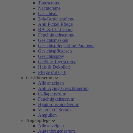
Tagescreme
Nachtcreme
Gesichtsöl
24h-Gesichtspflege
Anti-Pickel-Pflege
BB- & CC-Cream
Feuchtigkeitscreme
Gesichtsmasken
Gesichtspflege ohne Parabene
Gesichtspflegesets
Gesichtsspray
Getönte Tagescreme
Hals & Dekolleté
Pflege mit Q10
Gesichtsserum
Alle anzeigen
Anti-Aging-Gesichtsserum
Collagenserum
Feuchtigkeitsserum
Hyaluronsäure-Serum
Vitamin C Serum
Ampullen
Augenpflege
Alle anzeigen
Augenbrauenserum