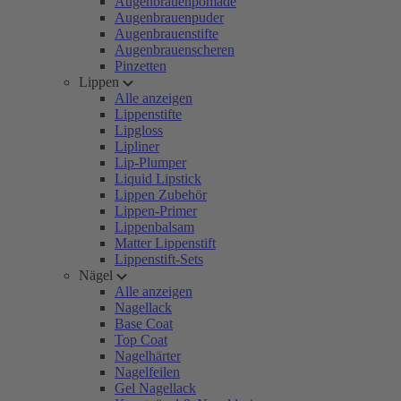
Augenbrauenpomade
Augenbrauenpuder
Augenbrauenstifte
Augenbrauenscheren
Pinzetten
Lippen
Alle anzeigen
Lippenstifte
Lipgloss
Lipliner
Lip-Plumper
Liquid Lipstick
Lippen Zubehör
Lippen-Primer
Lippenbalsam
Matter Lippenstift
Lippenstift-Sets
Nägel
Alle anzeigen
Nagellack
Base Coat
Top Coat
Nagelhärter
Nagelfeilen
Gel Nagellack