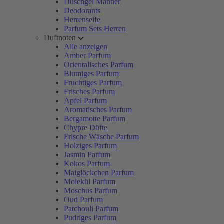
Duschgel Männer
Deodorants
Herrenseife
Parfum Sets Herren
Duftnoten
Alle anzeigen
Amber Parfum
Orientalisches Parfum
Blumiges Parfum
Fruchtiges Parfum
Frisches Parfum
Apfel Parfum
Aromatisches Parfum
Bergamotte Parfum
Chypre Düfte
Frische Wäsche Parfum
Holziges Parfum
Jasmin Parfum
Kokos Parfum
Maiglöckchen Parfum
Molekül Parfum
Moschus Parfum
Oud Parfum
Patchouli Parfum
Pudriges Parfum