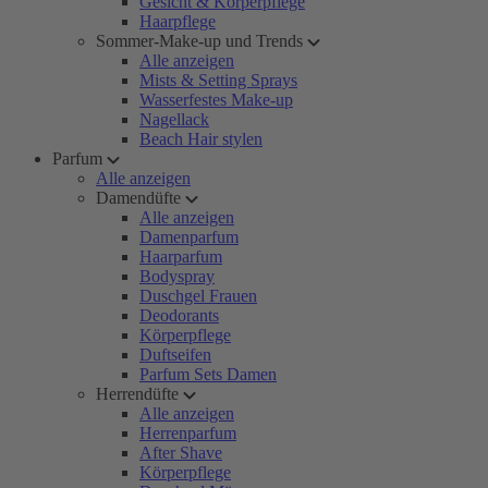
Gesicht & Körperpflege
Haarpflege
Sommer-Make-up und Trends
Alle anzeigen
Mists & Setting Sprays
Wasserfestes Make-up
Nagellack
Beach Hair stylen
Parfum
Alle anzeigen
Damendüfte
Alle anzeigen
Damenparfum
Haarparfum
Bodyspray
Duschgel Frauen
Deodorants
Körperpflege
Duftseifen
Parfum Sets Damen
Herrendüfte
Alle anzeigen
Herrenparfum
After Shave
Körperpflege