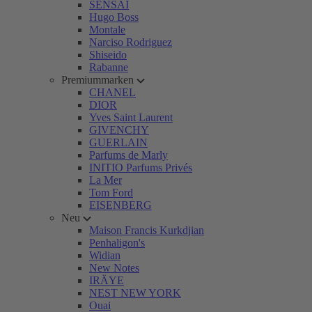
SENSAI
Hugo Boss
Montale
Narciso Rodriguez
Shiseido
Rabanne
Premiummarken
CHANEL
DIOR
Yves Saint Laurent
GIVENCHY
GUERLAIN
Parfums de Marly
INITIO Parfums Privés
La Mer
Tom Ford
EISENBERG
Neu
Maison Francis Kurkdjian
Penhaligon's
Widian
New Notes
IRÄYE
NEST NEW YORK
Ouai