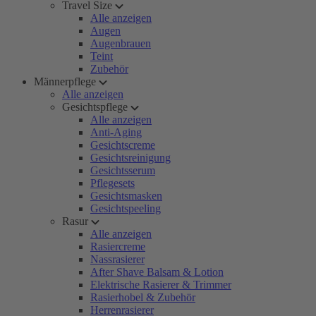
Travel Size
Alle anzeigen
Augen
Augenbrauen
Teint
Zubehör
Männerpflege
Alle anzeigen
Gesichtspflege
Alle anzeigen
Anti-Aging
Gesichtscreme
Gesichtsreinigung
Gesichtsserum
Pflegesets
Gesichtsmasken
Gesichtspeeling
Rasur
Alle anzeigen
Rasiercreme
Nassrasierer
After Shave Balsam & Lotion
Elektrische Rasierer & Trimmer
Rasierhobel & Zubehör
Herrenrasierer