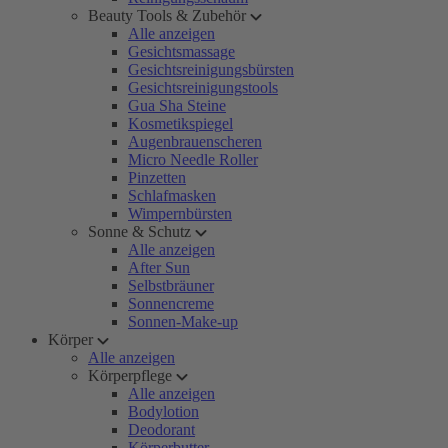
Beauty Tools & Zubehör
Alle anzeigen
Gesichtsmassage
Gesichtsreinigungsbürsten
Gesichtsreinigungstools
Gua Sha Steine
Kosmetikspiegel
Augenbrauenscheren
Micro Needle Roller
Pinzetten
Schlafmasken
Wimpernbürsten
Sonne & Schutz
Alle anzeigen
After Sun
Selbstbräuner
Sonnencreme
Sonnen-Make-up
Körper
Alle anzeigen
Körperpflege
Alle anzeigen
Bodylotion
Deodorant
Körperbutter