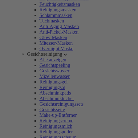
Feuchtigkeitsmasken
Reinigungsmasken
Schlammmasken
Tuchmasken
Anti-Aging-Masken
Anti-Pickel-Masken
Glow Masken
Mitesser-Masken
Overnight Maske
Gesichtsreinigung
Alle anzeigen
Gesichtspeeling
Gesichtswasser
Mizellenwasser
Reinigungsgel
Reinigungsöl
Abschminkpads
Abschminktücher
Gesichtsreinigungssets
Gesichtsseife
Make-up-Entferner
Reinigungscreme
Reinigungsmilch
Reinigungspuder
Reinigungsschaum