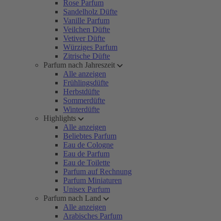
Rose Parfum
Sandelholz Düfte
Vanille Parfum
Veilchen Düfte
Vetiver Düfte
Würziges Parfum
Zitrische Düfte
Parfum nach Jahreszeit
Alle anzeigen
Frühlingsdüfte
Herbstdüfte
Sommerdüfte
Winterdüfte
Highlights
Alle anzeigen
Beliebtes Parfum
Eau de Cologne
Eau de Parfum
Eau de Toilette
Parfum auf Rechnung
Parfum Miniaturen
Unisex Parfum
Parfum nach Land
Alle anzeigen
Arabisches Parfum