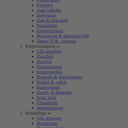
Körperöl
Anti-Cellulite
Bodyspray
Hals & Dekolleté
Intimpflege
Körperschaum
Massageöle & ätherische Öle
Sauna-Öl & -Aufguss
Körperreinigung
Alle anzeigen
Duschgel
Duschöl
Duschschaum
Körperpeeling
Badesalz & Badebomben
Badeöl & -milch
Badeschaum
Dusch- & Badesets
Feste Seife
Flüssigseife
Intimreinigung
Handpflege
Alle anzeigen
Handcreme