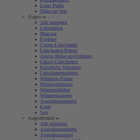
Loser Puder
Make-up Sets
Augen
Alle anzeigen
Lidschatten
Mascara
Eyeliner
Creme-Lidschatten
Lidschatten-Primer
Augen-Make-up-Entferner
Glitzer-Lidschatten
Künstliche Wimpern
Lidschattenpaletten
Wimpern-Primer
Wimpernbürsten
Wimpernkleber
Wimpernzangen
Augenbrauenfarbe
Kajal
Sets
Augenbrauen
Alle anzeigen
Augenbrauenfarbe
Augenbrauengel