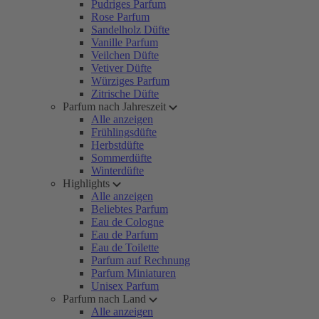
Pudriges Parfum
Rose Parfum
Sandelholz Düfte
Vanille Parfum
Veilchen Düfte
Vetiver Düfte
Würziges Parfum
Zitrische Düfte
Parfum nach Jahreszeit
Alle anzeigen
Frühlingsdüfte
Herbstdüfte
Sommerdüfte
Winterdüfte
Highlights
Alle anzeigen
Beliebtes Parfum
Eau de Cologne
Eau de Parfum
Eau de Toilette
Parfum auf Rechnung
Parfum Miniaturen
Unisex Parfum
Parfum nach Land
Alle anzeigen