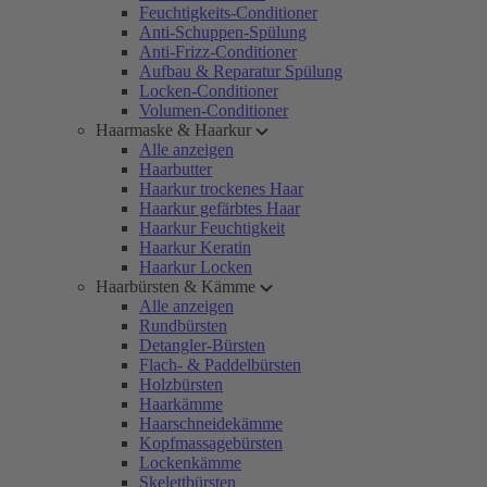
Feuchtigkeits-Conditioner
Anti-Schuppen-Spülung
Anti-Frizz-Conditioner
Aufbau & Reparatur Spülung
Locken-Conditioner
Volumen-Conditioner
Haarmaske & Haarkur
Alle anzeigen
Haarbutter
Haarkur trockenes Haar
Haarkur gefärbtes Haar
Haarkur Feuchtigkeit
Haarkur Keratin
Haarkur Locken
Haarbürsten & Kämme
Alle anzeigen
Rundbürsten
Detangler-Bürsten
Flach- & Paddelbürsten
Holzbürsten
Haarkämme
Haarschneidekämme
Kopfmassagebürsten
Lockenkämme
Skelettbürsten