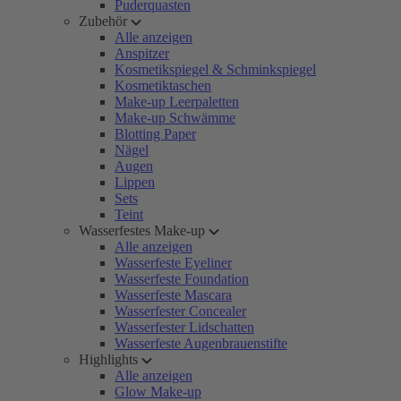
Puderquasten
Zubehör
Alle anzeigen
Anspitzer
Kosmetikspiegel & Schminkspiegel
Kosmetiktaschen
Make-up Leerpaletten
Make-up Schwämme
Blotting Paper
Nägel
Augen
Lippen
Sets
Teint
Wasserfestes Make-up
Alle anzeigen
Wasserfeste Eyeliner
Wasserfeste Foundation
Wasserfeste Mascara
Wasserfester Concealer
Wasserfester Lidschatten
Wasserfeste Augenbrauenstifte
Highlights
Alle anzeigen
Glow Make-up