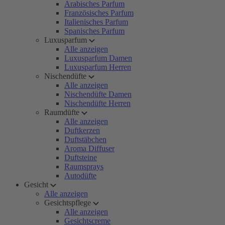
Arabisches Parfum
Französisches Parfum
Italienisches Parfum
Spanisches Parfum
Luxusparfum
Alle anzeigen
Luxusparfum Damen
Luxusparfum Herren
Nischendüfte
Alle anzeigen
Nischendüfte Damen
Nischendüfte Herren
Raumdüfte
Alle anzeigen
Duftkerzen
Duftstäbchen
Aroma Diffuser
Duftsteine
Raumsprays
Autodüfte
Gesicht
Alle anzeigen
Gesichtspflege
Alle anzeigen
Gesichtscreme