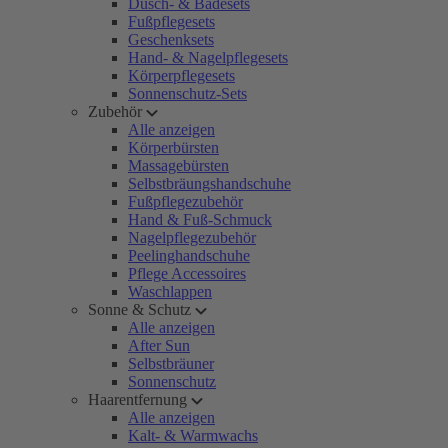
Dusch- & Badesets
Fußpflegesets
Geschenksets
Hand- & Nagelpflegesets
Körperpflegesets
Sonnenschutz-Sets
Zubehör
Alle anzeigen
Körperbürsten
Massagebürsten
Selbstbräungshandschuhe
Fußpflegezubehör
Hand & Fuß-Schmuck
Nagelpflegezubehör
Peelinghandschuhe
Pflege Accessoires
Waschlappen
Sonne & Schutz
Alle anzeigen
After Sun
Selbstbräuner
Sonnenschutz
Haarentfernung
Alle anzeigen
Kalt- & Warmwachs