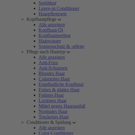
Sprühkur
Leave-in Conditioner
Haarpflegesets
Kopfhautpflege
Alle anzeigen
Kopfhaut-Öl
Kopfhautpeeling
Haarwasser
Sonnenschutz & -pflege
Pflege nach Haartyp
Alle anzeigen
Anti-Frizz
Anti-Schuppen
Blondes Haar
Coloriertes Haar
Empfindliche Kopfhaut
Feines & glattes Haar
Fettiges Haar
Lockiges Haar
Mittel gegen Haarausfall
Normales Haar
Trockenes Haar
Conditioner & Spülung
Alle anzeigen
Color-Conditioner