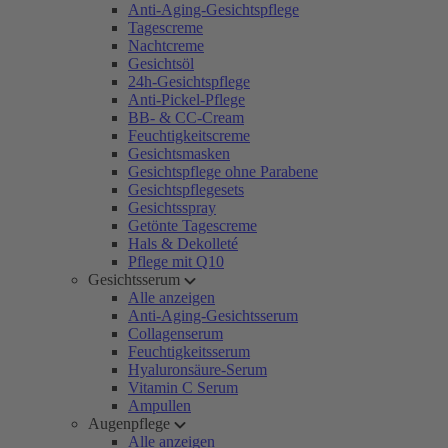
Anti-Aging-Gesichtspflege
Tagescreme
Nachtcreme
Gesichtsöl
24h-Gesichtspflege
Anti-Pickel-Pflege
BB- & CC-Cream
Feuchtigkeitscreme
Gesichtsmasken
Gesichtspflege ohne Parabene
Gesichtspflegesets
Gesichtsspray
Getönte Tagescreme
Hals & Dekolleté
Pflege mit Q10
Gesichtsserum
Alle anzeigen
Anti-Aging-Gesichtsserum
Collagenserum
Feuchtigkeitsserum
Hyaluronsäure-Serum
Vitamin C Serum
Ampullen
Augenpflege
Alle anzeigen