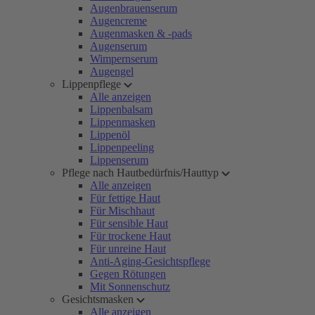
Augenbrauenserum
Augencreme
Augenmasken & -pads
Augenserum
Wimpernserum
Augengel
Lippenpflege
Alle anzeigen
Lippenbalsam
Lippenmasken
Lippenöl
Lippenpeeling
Lippenserum
Pflege nach Hautbedürfnis/Hauttyp
Alle anzeigen
Für fettige Haut
Für Mischhaut
Für sensible Haut
Für trockene Haut
Für unreine Haut
Anti-Aging-Gesichtspflege
Gegen Rötungen
Mit Sonnenschutz
Gesichtsmasken
Alle anzeigen