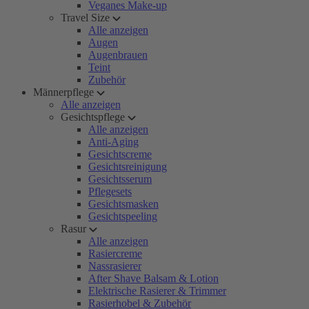
Veganes Make-up
Travel Size
Alle anzeigen
Augen
Augenbrauen
Teint
Zubehör
Männerpflege
Alle anzeigen
Gesichtspflege
Alle anzeigen
Anti-Aging
Gesichtscreme
Gesichtsreinigung
Gesichtsserum
Pflegesets
Gesichtsmasken
Gesichtspeeling
Rasur
Alle anzeigen
Rasiercreme
Nassrasierer
After Shave Balsam & Lotion
Elektrische Rasierer & Trimmer
Rasierhobel & Zubehör