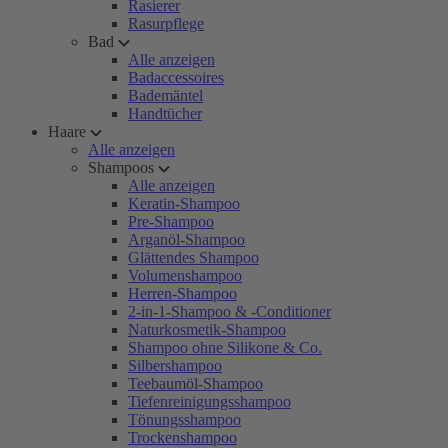
Rasierer
Rasurpflege
Bad
Alle anzeigen
Badaccessoires
Bademäntel
Handtücher
Haare
Alle anzeigen
Shampoos
Alle anzeigen
Keratin-Shampoo
Pre-Shampoo
Arganöl-Shampoo
Glättendes Shampoo
Volumenshampoo
Herren-Shampoo
2-in-1-Shampoo & -Conditioner
Naturkosmetik-Shampoo
Shampoo ohne Silikone & Co.
Silbershampoo
Teebaumöl-Shampoo
Tiefenreinigungsshampoo
Tönungsshampoo
Trockenshampoo