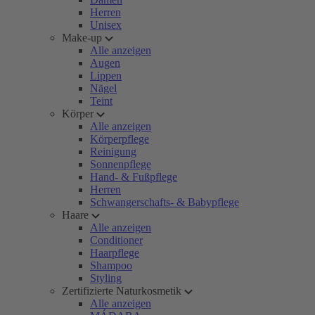
Herren
Unisex
Make-up
Alle anzeigen
Augen
Lippen
Nägel
Teint
Körper
Alle anzeigen
Körperpflege
Reinigung
Sonnenpflege
Hand- & Fußpflege
Herren
Schwangerschafts- & Babypflege
Haare
Alle anzeigen
Conditioner
Haarpflege
Shampoo
Styling
Zertifizierte Naturkosmetik
Alle anzeigen