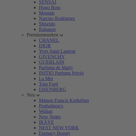
SENSAI
Hugo Boss
Montale
Narciso Rodriguez
Shiseido
Rabanne
Premiummarken
CHANEL
DIOR
Yves Saint Laurent
GIVENCHY
GUERLAIN
Parfums de Marly
INITIO Parfums Privés
La Mer
Tom Ford
EISENBERG
Neu
Maison Francis Kurkdjian
Penhaligon's
Widian
New Notes
IRÄYE
NEST NEW YORK
Farmacy Beauty