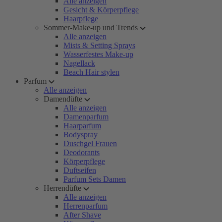
Alle anzeigen
Gesicht & Körperpflege
Haarpflege
Sommer-Make-up und Trends
Alle anzeigen
Mists & Setting Sprays
Wasserfestes Make-up
Nagellack
Beach Hair stylen
Parfum
Alle anzeigen
Damendüfte
Alle anzeigen
Damenparfum
Haarparfum
Bodyspray
Duschgel Frauen
Deodorants
Körperpflege
Duftseifen
Parfum Sets Damen
Herrendüfte
Alle anzeigen
Herrenparfum
After Shave