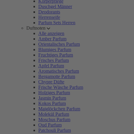
Körperpflege
Duschgel Männer
Deodorants
Herrenseife
Parfum Sets Herren
Duftnoten
Alle anzeigen
Amber Parfum
Orientalisches Parfum
Blumiges Parfum
Fruchtiges Parfum
Frisches Parfum
Apfel Parfum
Aromatisches Parfum
Bergamotte Parfum
Chypre Düfte
Frische Wäsche Parfum
Holziges Parfum
Jasmin Parfum
Kokos Parfum
Maiglöckchen Parfum
Molekül Parfum
Moschus Parfum
Oud Parfum
Patchouli Parfum