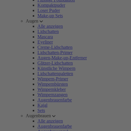
Kompaktpuder
Loser Puder
Make-up Sets
Augen
Alle anzeigen
Lidschatten
Mascara
Eyeliner
Creme-Lidschatten
Lidschatten-Primer
Augen-Make-up-Entferner
Glitzer-Lidschatten
Künstliche Wimpern
Lidschattenpaletten
Wimpern-Primer
Wimpernbürsten
Wimpernkleber
Wimpernzangen
Augenbrauenfarbe
Kajal
Sets
Augenbrauen
Alle anzeigen
Augenbrauenfarbe