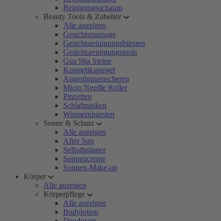
Reinigungsschaum
Beauty Tools & Zubehör
Alle anzeigen
Gesichtsmassage
Gesichtsreinigungsbürsten
Gesichtsreinigungstools
Gua Sha Steine
Kosmetikspiegel
Augenbrauenscheren
Micro Needle Roller
Pinzetten
Schlafmasken
Wimpernbürsten
Sonne & Schutz
Alle anzeigen
After Sun
Selbstbräuner
Sonnencreme
Sonnen-Make-up
Körper
Alle anzeigen
Körperpflege
Alle anzeigen
Bodylotion
Deodorant