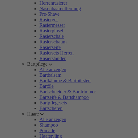
Herrenrasierer
Nasenhaarentfernung
Pre-Shave
Rasiergel
Rasiermesser
Rasierpinsel
Rasierschale
Rasierschaum
Rasierseife
Rasiersets Herren
Rasierständer
Bartpflege
Alle anzeigen
Bartbalsam
Bartkämme & Bartbürsten
Bartöle
Bartschneider & Barttrimmer
Bartseife & Bartshampoo
Bartpflegesets
Bartscheren
Haare
Alle anzeigen
Shampoo
Pomade
Haarstyling