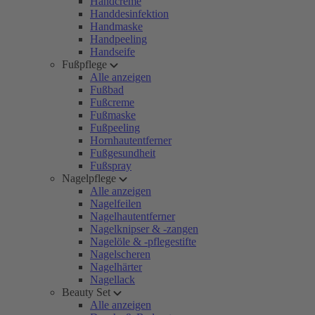
Handcreme
Handdesinfektion
Handmaske
Handpeeling
Handseife
Fußpflege
Alle anzeigen
Fußbad
Fußcreme
Fußmaske
Fußpeeling
Hornhautentferner
Fußgesundheit
Fußspray
Nagelpflege
Alle anzeigen
Nagelfeilen
Nagelhautentferner
Nagelknipser & -zangen
Nagelöle & -pflegestifte
Nagelscheren
Nagelhärter
Nagellack
Beauty Set
Alle anzeigen