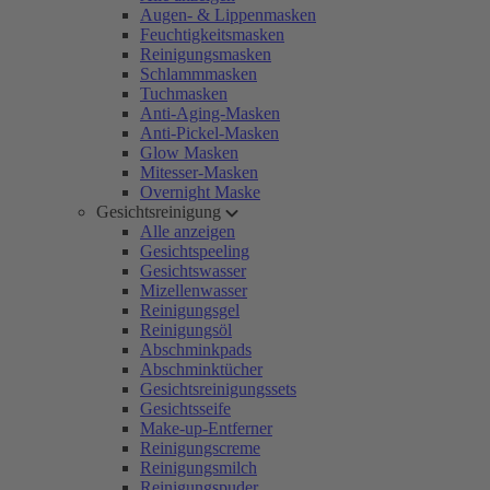
Augen- & Lippenmasken
Feuchtigkeitsmasken
Reinigungsmasken
Schlammmasken
Tuchmasken
Anti-Aging-Masken
Anti-Pickel-Masken
Glow Masken
Mitesser-Masken
Overnight Maske
Gesichtsreinigung
Alle anzeigen
Gesichtspeeling
Gesichtswasser
Mizellenwasser
Reinigungsgel
Reinigungsöl
Abschminkpads
Abschminktücher
Gesichtsreinigungssets
Gesichtsseife
Make-up-Entferner
Reinigungscreme
Reinigungsmilch
Reinigungspuder