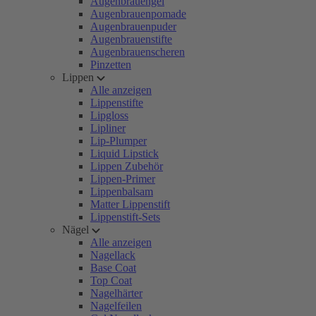
Augenbrauengel
Augenbrauenpomade
Augenbrauenpuder
Augenbrauenstifte
Augenbrauenscheren
Pinzetten
Lippen
Alle anzeigen
Lippenstifte
Lipgloss
Lipliner
Lip-Plumper
Liquid Lipstick
Lippen Zubehör
Lippen-Primer
Lippenbalsam
Matter Lippenstift
Lippenstift-Sets
Nägel
Alle anzeigen
Nagellack
Base Coat
Top Coat
Nagelhärter
Nagelfeilen