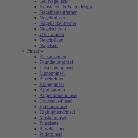
Gel Nagellack
Kunstnägel & Nageldesign
Nagelhautentferner
Nagelknipser
Nagellackentferner
Nagelscheren
UV-Lampen
Nagelpflege
Nagelsets
Pinsel
Alle anzeigen
Foundationpinsel
Lidschattenpinsel
Lippenpinsel
Pinselreiniger
Rougepinsel
Applikatoren
Augenbrauenpinsel
Concealer-Pinsel
Eyelinerpinsel
Highlighter-Pinsel
Maskenpinsel
Pinselsets
Pinseltaschen
Puderpinsel