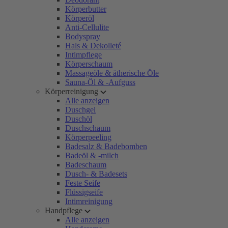
Körperbutter
Körperöl
Anti-Cellulite
Bodyspray
Hals & Dekolleté
Intimpflege
Körperschaum
Massageöle & ätherische Öle
Sauna-Öl & -Aufguss
Körperreinigung
Alle anzeigen
Duschgel
Duschöl
Duschschaum
Körperpeeling
Badesalz & Badebomben
Badeöl & -milch
Badeschaum
Dusch- & Badesets
Feste Seife
Flüssigseife
Intimreinigung
Handpflege
Alle anzeigen