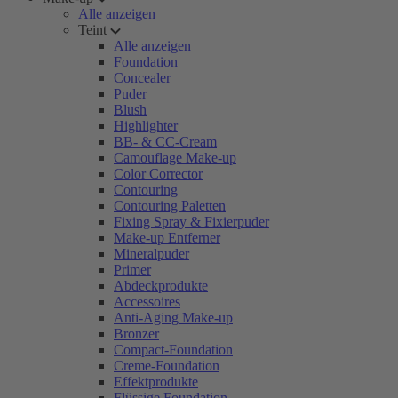
Alle anzeigen
Teint
Alle anzeigen
Foundation
Concealer
Puder
Blush
Highlighter
BB- & CC-Cream
Camouflage Make-up
Color Corrector
Contouring
Contouring Paletten
Fixing Spray & Fixierpuder
Make-up Entferner
Mineralpuder
Primer
Abdeckprodukte
Accessoires
Anti-Aging Make-up
Bronzer
Compact-Foundation
Creme-Foundation
Effektprodukte
Flüssige Foundation