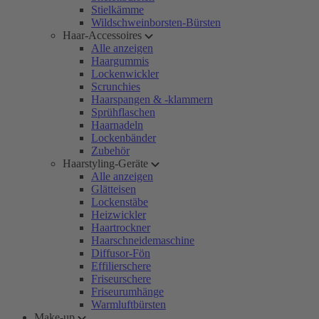
Stielkämme
Wildschweinborsten-Bürsten
Haar-Accessoires
Alle anzeigen
Haargummis
Lockenwickler
Scrunchies
Haarspangen & -klammern
Sprühflaschen
Haarnadeln
Lockenbänder
Zubehör
Haarstyling-Geräte
Alle anzeigen
Glätteisen
Lockenstäbe
Heizwickler
Haartrockner
Haarschneidemaschine
Diffusor-Fön
Effilierschere
Friseurschere
Friseurumhänge
Warmluftbürsten
Make-up