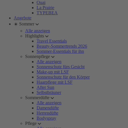
Ouai
La Prairie
TYPEBEA
Angebote
☀️ Sommer
Alle anzeigen
Highlights
Travel Essentials
Beauty-Sommertrends 2026
Sommer-Essentials für ihn
Sonnenpflege
Alle anzeigen
Sonnenschutz fürs Gesicht
Make-up mit LSF
Sonnenschutz für den Körper
Haarpflege mit LSF
After Sun
Selbstbräuner
Sommerdüfte
Alle anzeigen
Damendüfte
Herrendüfte
Bodyspray
Pflege