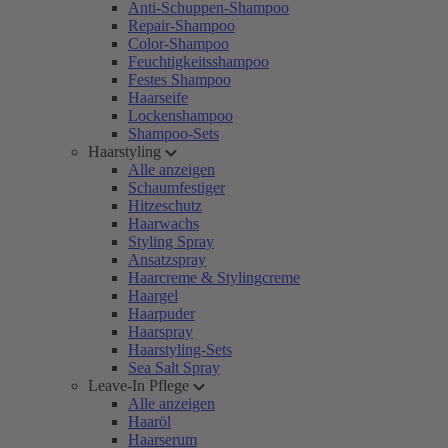
Anti-Schuppen-Shampoo
Repair-Shampoo
Color-Shampoo
Feuchtigkeitsshampoo
Festes Shampoo
Haarseife
Lockenshampoo
Shampoo-Sets
Haarstyling
Alle anzeigen
Schaumfestiger
Hitzeschutz
Haarwachs
Styling Spray
Ansatzspray
Haarcreme & Stylingcreme
Haargel
Haarpuder
Haarspray
Haarstyling-Sets
Sea Salt Spray
Leave-In Pflege
Alle anzeigen
Haaröl
Haarserum