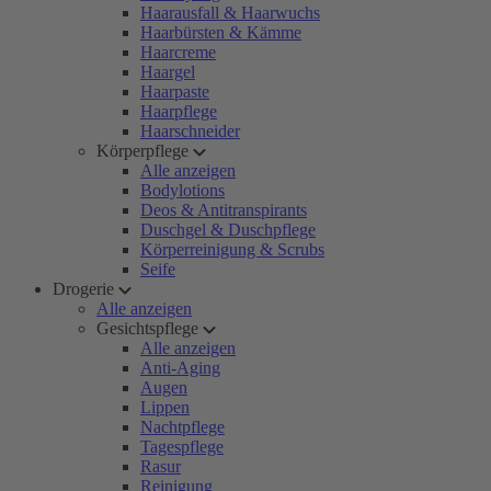
Haarausfall & Haarwuchs
Haarbürsten & Kämme
Haarcreme
Haargel
Haarpaste
Haarpflege
Haarschneider
Körperpflege
Alle anzeigen
Bodylotions
Deos & Antitranspirants
Duschgel & Duschpflege
Körperreinigung & Scrubs
Seife
Drogerie
Alle anzeigen
Gesichtspflege
Alle anzeigen
Anti-Aging
Augen
Lippen
Nachtpflege
Tagespflege
Rasur
Reinigung