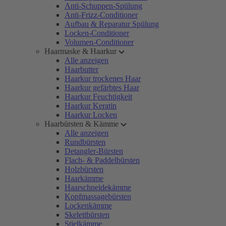
Anti-Schuppen-Spülung
Anti-Frizz-Conditioner
Aufbau & Reparatur Spülung
Locken-Conditioner
Volumen-Conditioner
Haarmaske & Haarkur
Alle anzeigen
Haarbutter
Haarkur trockenes Haar
Haarkur gefärbtes Haar
Haarkur Feuchtigkeit
Haarkur Keratin
Haarkur Locken
Haarbürsten & Kämme
Alle anzeigen
Rundbürsten
Detangler-Bürsten
Flach- & Paddelbürsten
Holzbürsten
Haarkämme
Haarschneidekämme
Kopfmassagebürsten
Lockenkämme
Skelettbürsten
Stielkämme