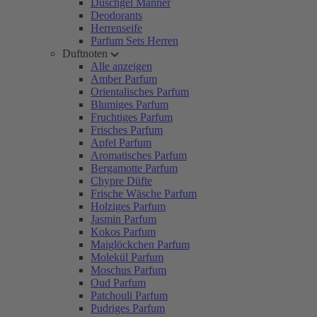
Duschgel Männer
Deodorants
Herrenseife
Parfum Sets Herren
Duftnoten
Alle anzeigen
Amber Parfum
Orientalisches Parfum
Blumiges Parfum
Fruchtiges Parfum
Frisches Parfum
Apfel Parfum
Aromatisches Parfum
Bergamotte Parfum
Chypre Düfte
Frische Wäsche Parfum
Holziges Parfum
Jasmin Parfum
Kokos Parfum
Maiglöckchen Parfum
Molekül Parfum
Moschus Parfum
Oud Parfum
Patchouli Parfum
Pudriges Parfum