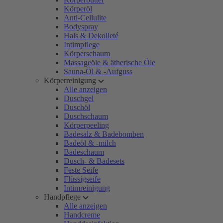
Körperöl
Anti-Cellulite
Bodyspray
Hals & Dekolleté
Intimpflege
Körperschaum
Massageöle & ätherische Öle
Sauna-Öl & -Aufguss
Körperreinigung
Alle anzeigen
Duschgel
Duschöl
Duschschaum
Körperpeeling
Badesalz & Badebomben
Badeöl & -milch
Badeschaum
Dusch- & Badesets
Feste Seife
Flüssigseife
Intimreinigung
Handpflege
Alle anzeigen
Handcreme