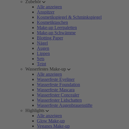
Zubehör
Alle anzeigen
Anspitzer
Kosmetikspiegel & Schminkspiegel
Kosmetiktaschen
Make-up Leerpaletten
Make-up Schwämme
Blotting Paper
Nägel
Augen
Lippen
Sets
Teint
Wasserfestes Make-up
Alle anzeigen
Wasserfeste Eyeliner
Wasserfeste Foundation
Wasserfeste Mascara
Wasserfester Concealer
Wasserfester Lidschatten
Wasserfeste Augenbrauenstifte
Highlights
Alle anzeigen
Glow Make-up
Veganes Make-up