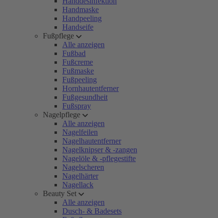
Handdesinfektion
Handmaske
Handpeeling
Handseife
Fußpflege
Alle anzeigen
Fußbad
Fußcreme
Fußmaske
Fußpeeling
Hornhautentferner
Fußgesundheit
Fußspray
Nagelpflege
Alle anzeigen
Nagelfeilen
Nagelhautentferner
Nagelknipser & -zangen
Nagelöle & -pflegestifte
Nagelscheren
Nagelhärter
Nagellack
Beauty Set
Alle anzeigen
Dusch- & Badesets