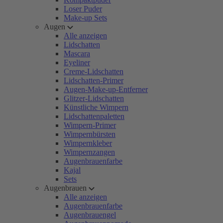
Loser Puder
Make-up Sets
Augen
Alle anzeigen
Lidschatten
Mascara
Eyeliner
Creme-Lidschatten
Lidschatten-Primer
Augen-Make-up-Entferner
Glitzer-Lidschatten
Künstliche Wimpern
Lidschattenpaletten
Wimpern-Primer
Wimpernbürsten
Wimpernkleber
Wimpernzangen
Augenbrauenfarbe
Kajal
Sets
Augenbrauen
Alle anzeigen
Augenbrauenfarbe
Augenbrauengel