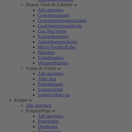
Beauty Tools & Zubehör
Alle anzeigen
Gesichtsmassage
Gesichtsreinigungsbürsten
Gesichtsreinigungstools
Gua Sha Steine
Kosmetikspiegel
Augenbrauenscheren
Micro Needle Roller
Pinzetten
Schlafmasken
Wimpernbürsten
Sonne & Schutz
Alle anzeigen
After Sun
Selbstbräuner
Sonnencreme
Sonnen-Make-up
Körper
Alle anzeigen
Körperpflege
Alle anzeigen
Bodylotion
Deodorant
Körperbutter