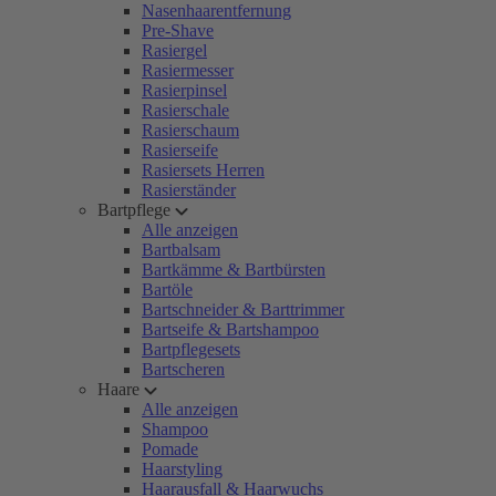
Nasenhaarentfernung
Pre-Shave
Rasiergel
Rasiermesser
Rasierpinsel
Rasierschale
Rasierschaum
Rasierseife
Rasiersets Herren
Rasierständer
Bartpflege
Alle anzeigen
Bartbalsam
Bartkämme & Bartbürsten
Bartöle
Bartschneider & Barttrimmer
Bartseife & Bartshampoo
Bartpflegesets
Bartscheren
Haare
Alle anzeigen
Shampoo
Pomade
Haarstyling
Haarausfall & Haarwuchs