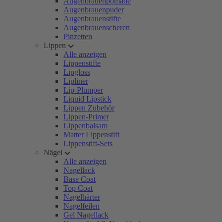
Augenbrauenpomade
Augenbrauenpuder
Augenbrauenstifte
Augenbrauenscheren
Pinzetten
Lippen
Alle anzeigen
Lippenstifte
Lipgloss
Lipliner
Lip-Plumper
Liquid Lipstick
Lippen Zubehör
Lippen-Primer
Lippenbalsam
Matter Lippenstift
Lippenstift-Sets
Nägel
Alle anzeigen
Nagellack
Base Coat
Top Coat
Nagelhärter
Nagelfeilen
Gel Nagellack