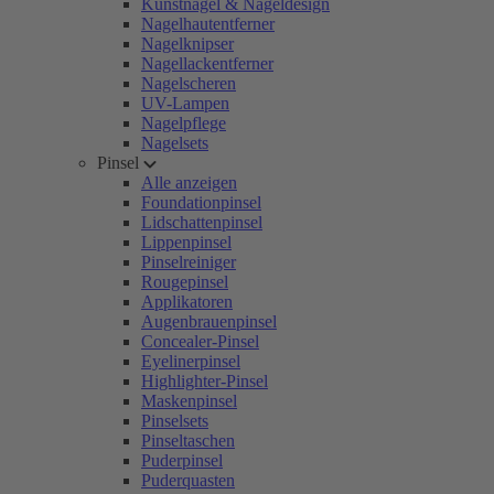
Kunstnägel & Nageldesign
Nagelhautentferner
Nagelknipser
Nagellackentferner
Nagelscheren
UV-Lampen
Nagelpflege
Nagelsets
Pinsel
Alle anzeigen
Foundationpinsel
Lidschattenpinsel
Lippenpinsel
Pinselreiniger
Rougepinsel
Applikatoren
Augenbrauenpinsel
Concealer-Pinsel
Eyelinerpinsel
Highlighter-Pinsel
Maskenpinsel
Pinselsets
Pinseltaschen
Puderpinsel
Puderquasten