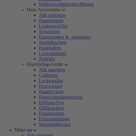
Wildschweinborsten-Bürsten
Haar-Accessoires
Alle anzeigen
Haargummis
Lockenwickler
Scrunchies
Haarspangen & -klammern
Sprühflaschen
Haarnadeln
Lockenbänder
Zubehör
Haarstyling-Geräte
Alle anzeigen
Glätteisen
Lockenstäbe
Heizwickler
Haartrockner
Haarschneidemaschine
Diffusor-Fön
Effilierschere
Friseurschere
Friseurumhänge
Warmluftbürsten
Make-up
Alle anzeigen