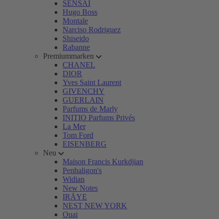
SENSAI
Hugo Boss
Montale
Narciso Rodriguez
Shiseido
Rabanne
Premiummarken
CHANEL
DIOR
Yves Saint Laurent
GIVENCHY
GUERLAIN
Parfums de Marly
INITIO Parfums Privés
La Mer
Tom Ford
EISENBERG
Neu
Maison Francis Kurkdjian
Penhaligon's
Widian
New Notes
IRÄYE
NEST NEW YORK
Ouai