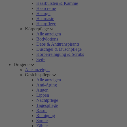
Haarbürsten & Kämme
Haarcreme
Haargel
Haarpaste
Haarpflege
Körperpflege
Alle anzeigen
Bodylotions
Deos & Antitranspirants
Duschgel & Duschpflege
Körperreinigung & Scrubs
Seife
Drogerie
Alle anzeigen
Gesichtspflege
Alle anzeigen
Anti-Aging
Augen
Lippen
Nachtpflege
Tagespflege
Rasur
Reinigung
Sonne
Zähne