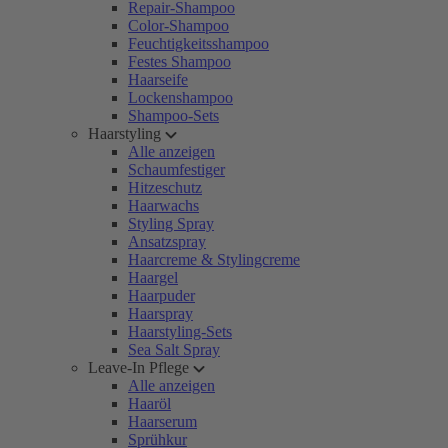
Repair-Shampoo
Color-Shampoo
Feuchtigkeitsshampoo
Festes Shampoo
Haarseife
Lockenshampoo
Shampoo-Sets
Haarstyling
Alle anzeigen
Schaumfestiger
Hitzeschutz
Haarwachs
Styling Spray
Ansatzspray
Haarcreme & Stylingcreme
Haargel
Haarpuder
Haarspray
Haarstyling-Sets
Sea Salt Spray
Leave-In Pflege
Alle anzeigen
Haaröl
Haarserum
Sprühkur