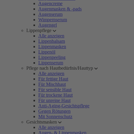
Augencreme
Augenmasken & -pads
Augenserum
Wimpernserum
Augengel
Lippenpflege
Alle anzeigen
Lippenbalsam
Lippenmasken
Lippenöl
Lippenpeeling
Lippenserum
Pflege nach Hautbedürfnis/Hauttyp
Alle anzeigen
Für fettige Haut
Für Mischhaut
Für sensible Haut
Für trockene Haut
Für unreine Haut
Anti-Aging-Gesichtspflege
Gegen Rötungen
Mit Sonnenschutz
Gesichtsmasken
Alle anzeigen
Augen- & Lippenmasken