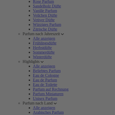
Rose Parfum
Sandelholz Düfte
Vanille Parfum
Veilchen Düfte
Vetiver Düfte
Würziges Parfum
Zitrische Düfte
Parfum nach Jahreszeit
Alle anzeigen
Frühlingsdüfte
Herbstdüfte
Sommerdüfte
Winterdüfte
Highlights
Alle anzeigen
Beliebtes Parfum
Eau de Cologne
Eau de Parfum
Eau de Toilette
Parfum auf Rechnung
Parfum Miniaturen
Unisex Parfum
Parfum nach Land
Alle anzeigen
Arabisches Parfum