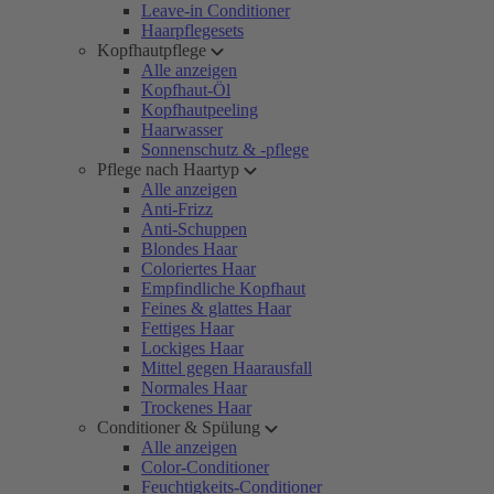
Leave-in Conditioner
Haarpflegesets
Kopfhautpflege
Alle anzeigen
Kopfhaut-Öl
Kopfhautpeeling
Haarwasser
Sonnenschutz & -pflege
Pflege nach Haartyp
Alle anzeigen
Anti-Frizz
Anti-Schuppen
Blondes Haar
Coloriertes Haar
Empfindliche Kopfhaut
Feines & glattes Haar
Fettiges Haar
Lockiges Haar
Mittel gegen Haarausfall
Normales Haar
Trockenes Haar
Conditioner & Spülung
Alle anzeigen
Color-Conditioner
Feuchtigkeits-Conditioner