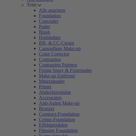
Teint
Alle anzeigen
Foundation
Concealer
Puder
Blush
Highlighter
BB- & CC-Cream
Camouflage Make-up
Color Corrector
Contouring
Contouring Paletten
Fixing Spray & Fixierpuder
Make-up Entferner
Mineralpuder
Primer
Abdeckprodukte
Accessoires
Anti-Aging Make-up
Bronzer
Compact-Foundation
Creme-Foundation
Effektprodukte
Flüssige Foundation
Kompaktpuder