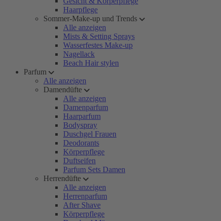
Gesicht & Körperpflege
Haarpflege
Sommer-Make-up und Trends
Alle anzeigen
Mists & Setting Sprays
Wasserfestes Make-up
Nagellack
Beach Hair stylen
Parfum
Alle anzeigen
Damendüfte
Alle anzeigen
Damenparfum
Haarparfum
Bodyspray
Duschgel Frauen
Deodorants
Körperpflege
Duftseifen
Parfum Sets Damen
Herrendüfte
Alle anzeigen
Herrenparfum
After Shave
Körperpflege