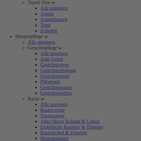
Travel Size
Alle anzeigen
Augen
Augenbrauen
Teint
Zubehör
Männerpflege
Alle anzeigen
Gesichtspflege
Alle anzeigen
Anti-Aging
Gesichtscreme
Gesichtsreinigung
Gesichtsserum
Pflegesets
Gesichtsmasken
Gesichtspeeling
Rasur
Alle anzeigen
Rasiercreme
Nassrasierer
After Shave Balsam & Lotion
Elektrische Rasierer & Trimmer
Rasierhobel & Zubehör
Herrenrasierer