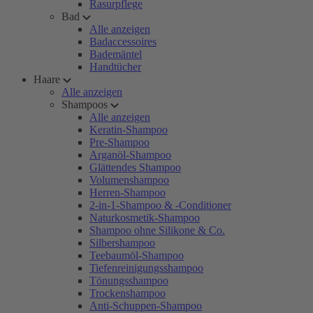
Rasurpflege
Bad
Alle anzeigen
Badaccessoires
Bademäntel
Handtücher
Haare
Alle anzeigen
Shampoos
Alle anzeigen
Keratin-Shampoo
Pre-Shampoo
Arganöl-Shampoo
Glättendes Shampoo
Volumenshampoo
Herren-Shampoo
2-in-1-Shampoo & -Conditioner
Naturkosmetik-Shampoo
Shampoo ohne Silikone & Co.
Silbershampoo
Teebaumöl-Shampoo
Tiefenreinigungsshampoo
Tönungsshampoo
Trockenshampoo
Anti-Schuppen-Shampoo