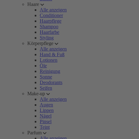
Haare
Alle anzeigen
Conditioner
Haarpflege
Shampoo
Haarfarbe
Styling
Körperpflege
Alle anzeigen
Hand & Fuß
Lotionen
Öle
Reinigung
Sonne
Deodorants
Seifen
Make-up
Alle anzeigen
Augen
Lippen
Nägel
Pinsel
Teint
Parfum
Alle anzeigen