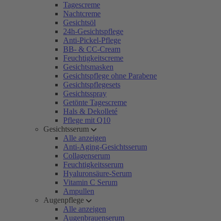
Tagescreme
Nachtcreme
Gesichtsöl
24h-Gesichtspflege
Anti-Pickel-Pflege
BB- & CC-Cream
Feuchtigkeitscreme
Gesichtsmasken
Gesichtspflege ohne Parabene
Gesichtspflegesets
Gesichtsspray
Getönte Tagescreme
Hals & Dekolleté
Pflege mit Q10
Gesichtsserum
Alle anzeigen
Anti-Aging-Gesichtsserum
Collagenserum
Feuchtigkeitsserum
Hyaluronsäure-Serum
Vitamin C Serum
Ampullen
Augenpflege
Alle anzeigen
Augenbrauenserum