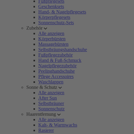
Fußpflegesets
Geschenksets
Hand- & Nagelpflegesets
Körperpflegesets
Sonnenschutz-Sets
Zubehör
Alle anzeigen
Körperbürsten
Massagebürsten
Selbstbräungshandschuhe
Fußpflegezubehör
Hand & Fuß-Schmuck
Nagelpflegezubehör
Peelinghandschuhe
Pflege Accessoires
Waschlappen
Sonne & Schutz
Alle anzeigen
After Sun
Selbstbräuner
Sonnenschutz
Haarentfernung
Alle anzeigen
Kalt- & Warmwachs
Rasierer