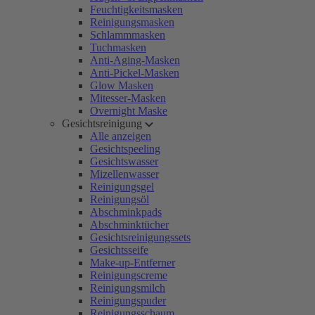
Feuchtigkeitsmasken
Reinigungsmasken
Schlammmasken
Tuchmasken
Anti-Aging-Masken
Anti-Pickel-Masken
Glow Masken
Mitesser-Masken
Overnight Maske
Gesichtsreinigung
Alle anzeigen
Gesichtspeeling
Gesichtswasser
Mizellenwasser
Reinigungsgel
Reinigungsöl
Abschminkpads
Abschminktücher
Gesichtsreinigungssets
Gesichtsseife
Make-up-Entferner
Reinigungscreme
Reinigungsmilch
Reinigungspuder
Reinigungsschaum