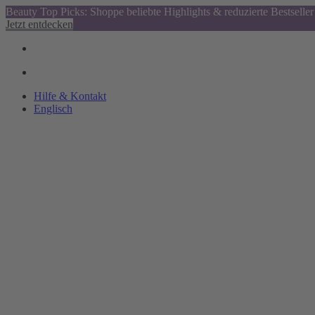
Beauty Top Picks: Shoppe beliebte Highlights & reduzierte Bestseller
Jetzt entdecken
Hilfe & Kontakt
Englisch