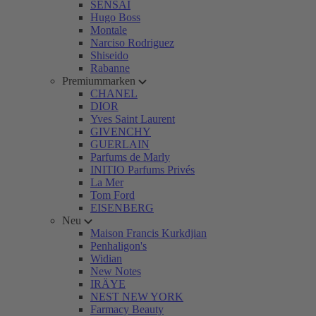
SENSAI
Hugo Boss
Montale
Narciso Rodriguez
Shiseido
Rabanne
Premiummarken
CHANEL
DIOR
Yves Saint Laurent
GIVENCHY
GUERLAIN
Parfums de Marly
INITIO Parfums Privés
La Mer
Tom Ford
EISENBERG
Neu
Maison Francis Kurkdjian
Penhaligon's
Widian
New Notes
IRÄYE
NEST NEW YORK
Farmacy Beauty