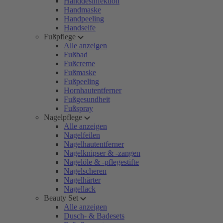
Handdesinfektion
Handmaske
Handpeeling
Handseife
Fußpflege
Alle anzeigen
Fußbad
Fußcreme
Fußmaske
Fußpeeling
Hornhautentferner
Fußgesundheit
Fußspray
Nagelpflege
Alle anzeigen
Nagelfeilen
Nagelhautentferner
Nagelknipser & -zangen
Nagelöle & -pflegestifte
Nagelscheren
Nagelhärter
Nagellack
Beauty Set
Alle anzeigen
Dusch- & Badesets