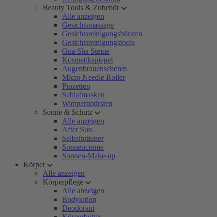
Beauty Tools & Zubehör
Alle anzeigen
Gesichtsmassage
Gesichtsreinigungsbürsten
Gesichtsreinigungstools
Gua Sha Steine
Kosmetikspiegel
Augenbrauenscheren
Micro Needle Roller
Pinzetten
Schlafmasken
Wimpernbürsten
Sonne & Schutz
Alle anzeigen
After Sun
Selbstbräuner
Sonnencreme
Sonnen-Make-up
Körper
Alle anzeigen
Körperpflege
Alle anzeigen
Bodylotion
Deodorant
Körperbutter