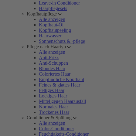
Leave-in Conditioner
Haarpflegesets
Kopfhautpflege
Alle anzeigen
Kopfhaut-Öl
Kopfhautpeeling
Haarwasser
Sonnenschutz & -pflege
Pflege nach Haartyp
Alle anzeigen
Anti-Frizz
Anti-Schuppen
Blondes Haar
Coloriertes Haar
Empfindliche Kopfhaut
Feines & glattes Haar
Fettiges Haar
Lockiges Haar
Mittel gegen Haarausfall
Normales Haar
Trockenes Haar
Conditioner & Spülung
Alle anzeigen
Color-Conditioner
Feuchtigkeits-Conditioner