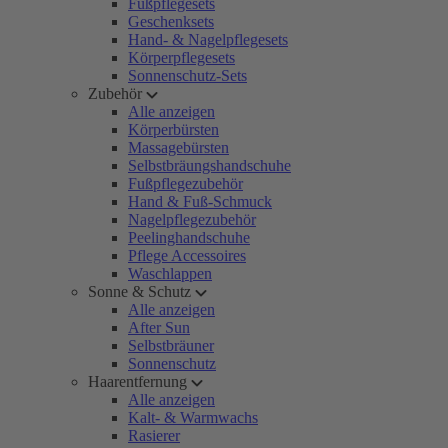
Fußpflegesets
Geschenksets
Hand- & Nagelpflegesets
Körperpflegesets
Sonnenschutz-Sets
Zubehör
Alle anzeigen
Körperbürsten
Massagebürsten
Selbstbräungshandschuhe
Fußpflegezubehör
Hand & Fuß-Schmuck
Nagelpflegezubehör
Peelinghandschuhe
Pflege Accessoires
Waschlappen
Sonne & Schutz
Alle anzeigen
After Sun
Selbstbräuner
Sonnenschutz
Haarentfernung
Alle anzeigen
Kalt- & Warmwachs
Rasierer