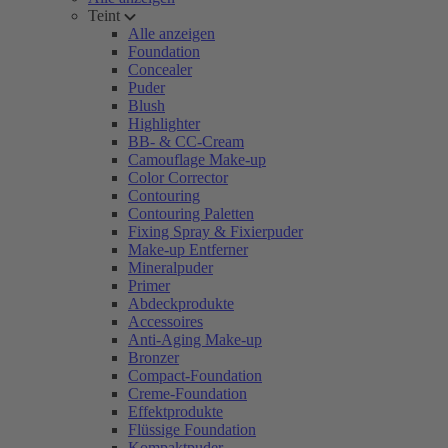
Teint
Alle anzeigen
Foundation
Concealer
Puder
Blush
Highlighter
BB- & CC-Cream
Camouflage Make-up
Color Corrector
Contouring
Contouring Paletten
Fixing Spray & Fixierpuder
Make-up Entferner
Mineralpuder
Primer
Abdeckprodukte
Accessoires
Anti-Aging Make-up
Bronzer
Compact-Foundation
Creme-Foundation
Effektprodukte
Flüssige Foundation
Kompaktpuder