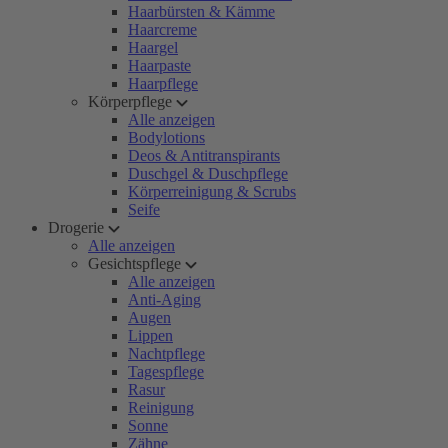
Haarbürsten & Kämme
Haarcreme
Haargel
Haarpaste
Haarpflege
Körperpflege
Alle anzeigen
Bodylotions
Deos & Antitranspirants
Duschgel & Duschpflege
Körperreinigung & Scrubs
Seife
Drogerie
Alle anzeigen
Gesichtspflege
Alle anzeigen
Anti-Aging
Augen
Lippen
Nachtpflege
Tagespflege
Rasur
Reinigung
Sonne
Zähne