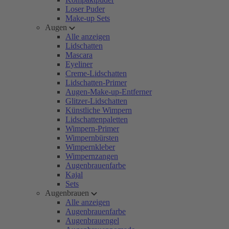
Loser Puder
Make-up Sets
Augen
Alle anzeigen
Lidschatten
Mascara
Eyeliner
Creme-Lidschatten
Lidschatten-Primer
Augen-Make-up-Entferner
Glitzer-Lidschatten
Künstliche Wimpern
Lidschattenpaletten
Wimpern-Primer
Wimpernbürsten
Wimpernkleber
Wimpernzangen
Augenbrauenfarbe
Kajal
Sets
Augenbrauen
Alle anzeigen
Augenbrauenfarbe
Augenbrauengel