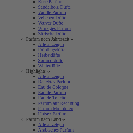
Rose Parfum
Sandelholz Düfte
Vanille Parfum
Veilchen Düfte
Vetiver Düfte
Würziges Parfum
Zitrische Düfte
Parfum nach Jahreszeit
Alle anzeigen
Frühlingsdüfte
Herbstdüfte
Sommerdüfte
Winterdüfte
Highlights
Alle anzeigen
Beliebtes Parfum
Eau de Cologne
Eau de Parfum
Eau de Toilette
Parfum auf Rechnung
Parfum Miniaturen
Unisex Parfum
Parfum nach Land
Alle anzeigen
Arabisches Parfum