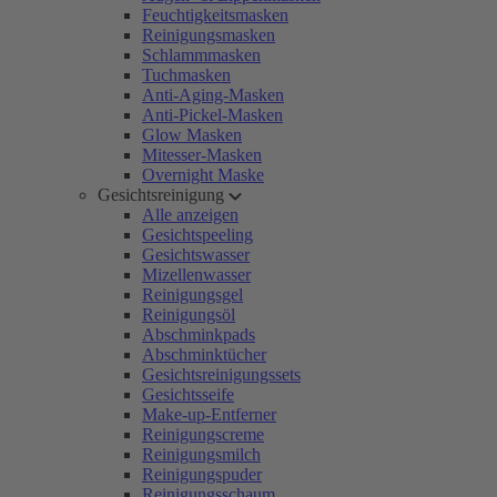
Feuchtigkeitsmasken
Reinigungsmasken
Schlammmasken
Tuchmasken
Anti-Aging-Masken
Anti-Pickel-Masken
Glow Masken
Mitesser-Masken
Overnight Maske
Gesichtsreinigung
Alle anzeigen
Gesichtspeeling
Gesichtswasser
Mizellenwasser
Reinigungsgel
Reinigungsöl
Abschminkpads
Abschminktücher
Gesichtsreinigungssets
Gesichtsseife
Make-up-Entferner
Reinigungscreme
Reinigungsmilch
Reinigungspuder
Reinigungsschaum