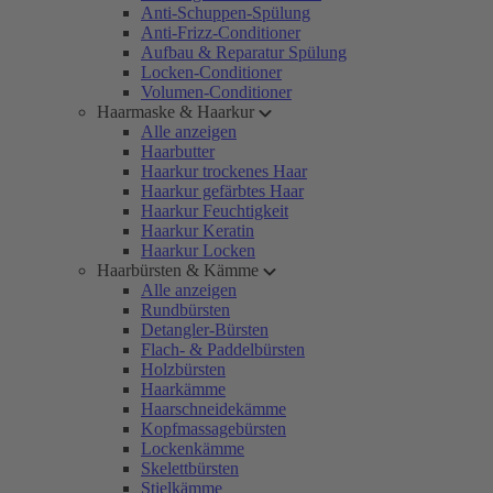
Anti-Schuppen-Spülung
Anti-Frizz-Conditioner
Aufbau & Reparatur Spülung
Locken-Conditioner
Volumen-Conditioner
Haarmaske & Haarkur
Alle anzeigen
Haarbutter
Haarkur trockenes Haar
Haarkur gefärbtes Haar
Haarkur Feuchtigkeit
Haarkur Keratin
Haarkur Locken
Haarbürsten & Kämme
Alle anzeigen
Rundbürsten
Detangler-Bürsten
Flach- & Paddelbürsten
Holzbürsten
Haarkämme
Haarschneidekämme
Kopfmassagebürsten
Lockenkämme
Skelettbürsten
Stielkämme