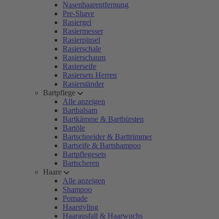
Nasenhaarentfernung
Pre-Shave
Rasiergel
Rasiermesser
Rasierpinsel
Rasierschale
Rasierschaum
Rasierseife
Rasiersets Herren
Rasierständer
Bartpflege
Alle anzeigen
Bartbalsam
Bartkämme & Bartbürsten
Bartöle
Bartschneider & Barttrimmer
Bartseife & Bartshampoo
Bartpflegesets
Bartscheren
Haare
Alle anzeigen
Shampoo
Pomade
Haarstyling
Haarausfall & Haarwuchs