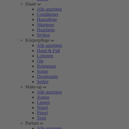
Haare
Alle anzeigen
Conditioner
Haarpflege
Shampoo
Haarfarbe
Styling
Körperpflege
Alle anzeigen
Hand & Fuß
Lotionen
Öle
Reinigung
Sonne
Deodorants
Seifen
Make-up
Alle anzeigen
Augen
Lippen
Nägel
Pinsel
Teint
Parfum
Alle anzeigen