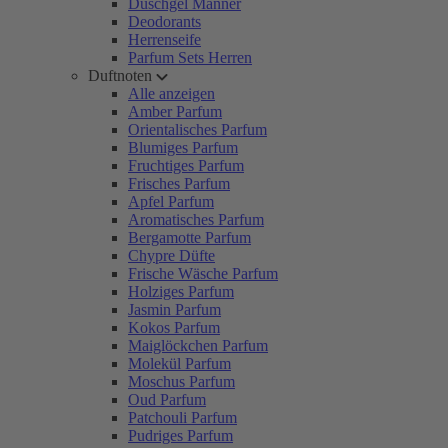
Duschgel Männer
Deodorants
Herrenseife
Parfum Sets Herren
Duftnoten
Alle anzeigen
Amber Parfum
Orientalisches Parfum
Blumiges Parfum
Fruchtiges Parfum
Frisches Parfum
Apfel Parfum
Aromatisches Parfum
Bergamotte Parfum
Chypre Düfte
Frische Wäsche Parfum
Holziges Parfum
Jasmin Parfum
Kokos Parfum
Maiglöckchen Parfum
Molekül Parfum
Moschus Parfum
Oud Parfum
Patchouli Parfum
Pudriges Parfum