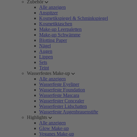
Zubehör
Alle anzeigen
Anspitzer
Kosmetikspiegel & Schminkspiegel
Kosmetiktaschen
Make-up Leerpaletten
Make-up Schwämme
Blotting Paper
Nägel
Augen
Lippen
Sets
Teint
Wasserfestes Make-up
Alle anzeigen
Wasserfeste Eyeliner
Wasserfeste Foundation
Wasserfeste Mascara
Wasserfester Concealer
Wasserfester Lidschatten
Wasserfeste Augenbrauenstifte
Highlights
Alle anzeigen
Glow Make-up
Veganes Make-up