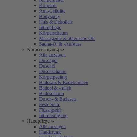
Körperöl
Anti-Cellulite
Bodyspray
Hals & Dekolleté
Intimpflege
Körperschaum
Massageöle & ätherische Öle
Sauna-Öl & -Aufguss
Körperreinigung
Alle anzeigen
Duschgel
Duschöl
Duschschaum
Körperpeeling
Badesalz & Badebomben
Badeöl & -milch
Badeschaum
Dusch- & Badesets
Feste Seife
Flüssigseife
Intimreinigung
Handpflege
Alle anzeigen
Handcreme