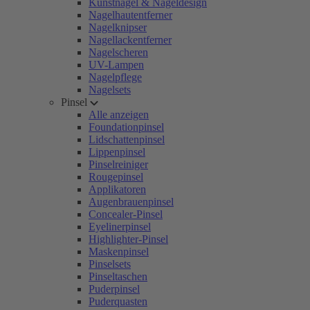
Kunstnägel & Nageldesign
Nagelhautentferner
Nagelknipser
Nagellackentferner
Nagelscheren
UV-Lampen
Nagelpflege
Nagelsets
Pinsel
Alle anzeigen
Foundationpinsel
Lidschattenpinsel
Lippenpinsel
Pinselreiniger
Rougepinsel
Applikatoren
Augenbrauenpinsel
Concealer-Pinsel
Eyelinerpinsel
Highlighter-Pinsel
Maskenpinsel
Pinselsets
Pinseltaschen
Puderpinsel
Puderquasten