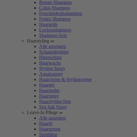
Repair-Shampoo
Color-Shampoo
Feuchtigkeitsshampoo
Festes Shampoo
Haarseife
Lockenshampoo
Shampoo-Sets
Haarstyling
Alle anzeigen
Schaumfestiger
Hitzeschutz
Haarwachs
Styling Spray
Ansatzspray
Haarcreme & Stylingcreme
Haargel
Haarpuder
Haarspray
Haarstyling-Sets
Sea Salt Spray
Leave-In Pflege
Alle anzeigen
Haaröl
Haarserum
Sprühkur