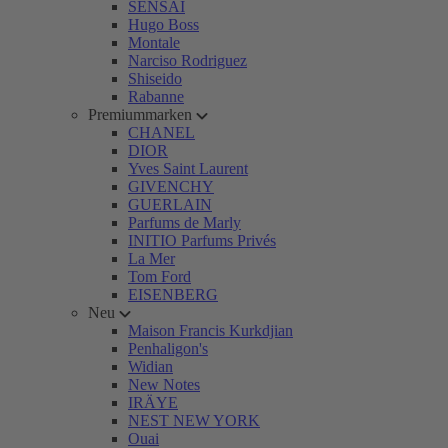
SENSAI
Hugo Boss
Montale
Narciso Rodriguez
Shiseido
Rabanne
Premiummarken
CHANEL
DIOR
Yves Saint Laurent
GIVENCHY
GUERLAIN
Parfums de Marly
INITIO Parfums Privés
La Mer
Tom Ford
EISENBERG
Neu
Maison Francis Kurkdjian
Penhaligon's
Widian
New Notes
IRÄYE
NEST NEW YORK
Ouai