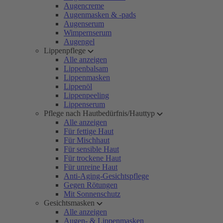
Augencreme
Augenmasken & -pads
Augenserum
Wimpernserum
Augengel
Lippenpflege
Alle anzeigen
Lippenbalsam
Lippenmasken
Lippenöl
Lippenpeeling
Lippenserum
Pflege nach Hautbedürfnis/Hauttyp
Alle anzeigen
Für fettige Haut
Für Mischhaut
Für sensible Haut
Für trockene Haut
Für unreine Haut
Anti-Aging-Gesichtspflege
Gegen Rötungen
Mit Sonnenschutz
Gesichtsmasken
Alle anzeigen
Augen- & Lippenmasken