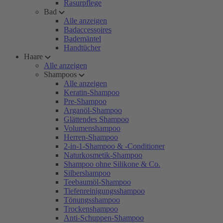
Rasurpflege
Bad
Alle anzeigen
Badaccessoires
Bademäntel
Handtücher
Haare
Alle anzeigen
Shampoos
Alle anzeigen
Keratin-Shampoo
Pre-Shampoo
Arganöl-Shampoo
Glättendes Shampoo
Volumenshampoo
Herren-Shampoo
2-in-1-Shampoo & -Conditioner
Naturkosmetik-Shampoo
Shampoo ohne Silikone & Co.
Silbershampoo
Teebaumöl-Shampoo
Tiefenreinigungsshampoo
Tönungsshampoo
Trockenshampoo
Anti-Schuppen-Shampoo