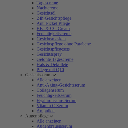
Tagescreme
Nachtcreme
Gesichtsöl
24h-Gesichtspflege
Anti-Pickel-Pflege
BB- & CC-Cream
Feuchtigkeitscreme
Gesichtsmasken
Gesichtspflege ohne Parabene
Gesichtspflegesets
Gesichtsspray
Getönte Tagescreme
Hals & Dekolleté
Pflege mit Q10
Gesichtsserum
Alle anzeigen
Anti-Aging-Gesichtsserum
Collagenserum
Feuchtigkeitsserum
Hyaluronsäure-Serum
Vitamin C Serum
Ampullen
Augenpflege
Alle anzeigen
Augenbrauenserum