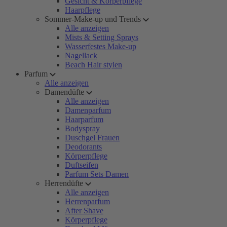
Gesicht & Körperpflege
Haarpflege
Sommer-Make-up und Trends
Alle anzeigen
Mists & Setting Sprays
Wasserfestes Make-up
Nagellack
Beach Hair stylen
Parfum
Alle anzeigen
Damendüfte
Alle anzeigen
Damenparfum
Haarparfum
Bodyspray
Duschgel Frauen
Deodorants
Körperpflege
Duftseifen
Parfum Sets Damen
Herrendüfte
Alle anzeigen
Herrenparfum
After Shave
Körperpflege