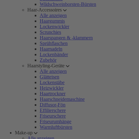
Wildschweinborsten-Bürsten
Haar-Accessoires
Alle anzeigen
Haargummis
Lockenwickler
Scrunchies
Haarspangen & -klammern
Sprühflaschen
Haarnadeln
Lockenbänder
Zubehör
Haarstyling-Geräte
Alle anzeigen
Glätteisen
Lockenstäbe
Heizwickler
Haartrockner
Haarschneidemaschine
Diffusor-Fön
Effilierschere
Friseurschere
Friseurumhänge
Warmluftbürsten
Make-up
Alle anzeigen