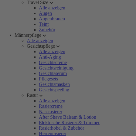
Travel Size
Alle anzeigen
Augen
Augenbrauen
Teint
Zubehör
Männerpflege
Alle anzeigen
Gesichtspflege
Alle anzeigen
Anti-Aging
Gesichtscreme
Gesichtsreinigung
Gesichtsserum
Pflegesets
Gesichtsmasken
Gesichtspeeling
Rasur
Alle anzeigen
Rasiercreme
Nassrasierer
After Shave Balsam & Lotion
Elektrische Rasierer & Trimmer
Rasierhobel & Zubehör
Herrenrasierer