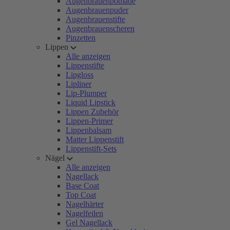
Augenbrauenpomade
Augenbrauenpuder
Augenbrauenstifte
Augenbrauenscheren
Pinzetten
Lippen
Alle anzeigen
Lippenstifte
Lipgloss
Lipliner
Lip-Plumper
Liquid Lipstick
Lippen Zubehör
Lippen-Primer
Lippenbalsam
Matter Lippenstift
Lippenstift-Sets
Nägel
Alle anzeigen
Nagellack
Base Coat
Top Coat
Nagelhärter
Nagelfeilen
Gel Nagellack