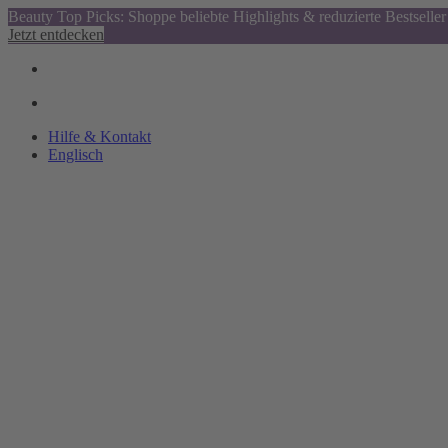
Beauty Top Picks: Shoppe beliebte Highlights & reduzierte Bestseller
Jetzt entdecken
Hilfe & Kontakt
Englisch