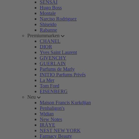
SENSAI
Hugo Boss
Montale
Narciso Rodriguez
Shiseido
Rabanne
Premiummarken
CHANEL
DIOR
Yves Saint Laurent
GIVENCHY
GUERLAIN
Parfums de Marly
INITIO Parfums Privés
La Mer
Tom Ford
EISENBERG
Neu
Maison Francis Kurkdjian
Penhaligon's
Widian
New Notes
IRÄYE
NEST NEW YORK
Farmacy Beauty