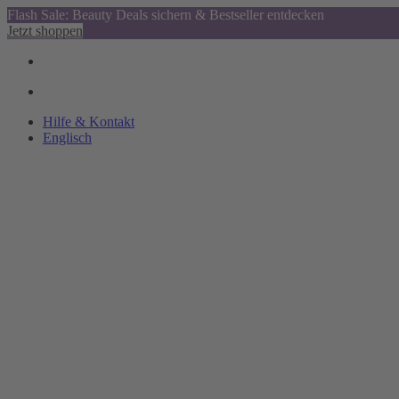
Flash Sale: Beauty Deals sichern & Bestseller entdecken
Jetzt shoppen
Hilfe & Kontakt
Englisch