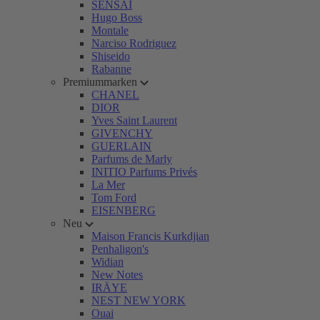
SENSAI
Hugo Boss
Montale
Narciso Rodriguez
Shiseido
Rabanne
Premiummarken
CHANEL
DIOR
Yves Saint Laurent
GIVENCHY
GUERLAIN
Parfums de Marly
INITIO Parfums Privés
La Mer
Tom Ford
EISENBERG
Neu
Maison Francis Kurkdjian
Penhaligon's
Widian
New Notes
IRÄYE
NEST NEW YORK
Ouai