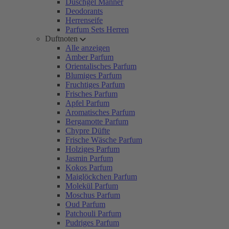
Duschgel Männer
Deodorants
Herrenseife
Parfum Sets Herren
Duftnoten
Alle anzeigen
Amber Parfum
Orientalisches Parfum
Blumiges Parfum
Fruchtiges Parfum
Frisches Parfum
Apfel Parfum
Aromatisches Parfum
Bergamotte Parfum
Chypre Düfte
Frische Wäsche Parfum
Holziges Parfum
Jasmin Parfum
Kokos Parfum
Maiglöckchen Parfum
Molekül Parfum
Moschus Parfum
Oud Parfum
Patchouli Parfum
Pudriges Parfum