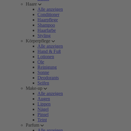
Haare
Alle anzeigen
Conditioner
Haarpflege
Shampoo
Haarfarbe
Styling
Körperpflege
Alle anzeigen
Hand & Fuß
Lotionen
Öle
Reinigung
Sonne
Deodorants
Seifen
Make-up
Alle anzeigen
Augen
Lippen
Nägel
Pinsel
Teint
Parfum
Alle anzeigen