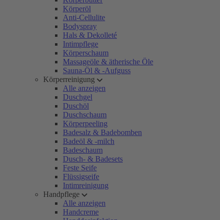
Körperöl
Anti-Cellulite
Bodyspray
Hals & Dekolleté
Intimpflege
Körperschaum
Massageöle & ätherische Öle
Sauna-Öl & -Aufguss
Körperreinigung
Alle anzeigen
Duschgel
Duschöl
Duschschaum
Körperpeeling
Badesalz & Badebomben
Badeöl & -milch
Badeschaum
Dusch- & Badesets
Feste Seife
Flüssigseife
Intimreinigung
Handpflege
Alle anzeigen
Handcreme