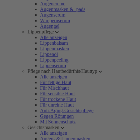
Augencreme
Augenmasken & -pads
Augenserum
Wimpernserum
Augengel
Lippenpflege
Alle anzeigen
Lippenbalsam
Lippenmasken
Lippenöl
Lippenpeeling
Lippenserum
Pflege nach Hautbedürfnis/Hauttyp
Alle anzeigen
Für fettige Haut
Für Mischhaut
Für sensible Haut
Für trockene Haut
Für unreine Haut
Anti-Aging-Gesichtspflege
Gegen Rötungen
Mit Sonnenschutz
Gesichtsmasken
Alle anzeigen
Augen- & Lippenmasken