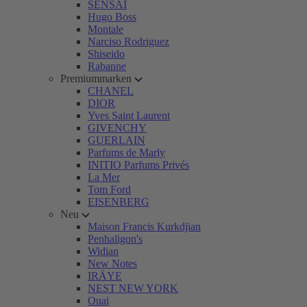
SENSAI
Hugo Boss
Montale
Narciso Rodriguez
Shiseido
Rabanne
Premiummarken
CHANEL
DIOR
Yves Saint Laurent
GIVENCHY
GUERLAIN
Parfums de Marly
INITIO Parfums Privés
La Mer
Tom Ford
EISENBERG
Neu
Maison Francis Kurkdjian
Penhaligon's
Widian
New Notes
IRÄYE
NEST NEW YORK
Ouai