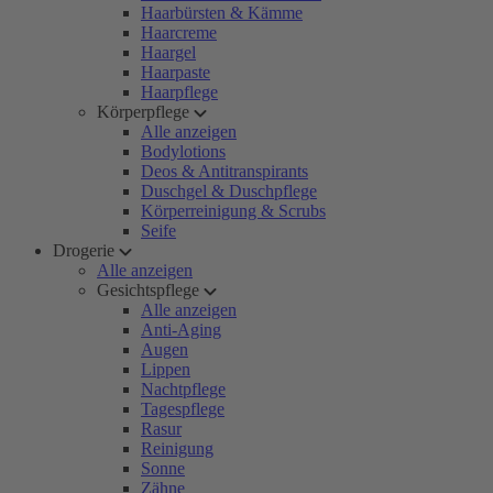
Haarbürsten & Kämme
Haarcreme
Haargel
Haarpaste
Haarpflege
Körperpflege
Alle anzeigen
Bodylotions
Deos & Antitranspirants
Duschgel & Duschpflege
Körperreinigung & Scrubs
Seife
Drogerie
Alle anzeigen
Gesichtspflege
Alle anzeigen
Anti-Aging
Augen
Lippen
Nachtpflege
Tagespflege
Rasur
Reinigung
Sonne
Zähne