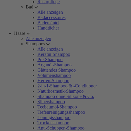
Rasurpflege
Bad
Alle anzeigen
Badaccessoires
Bademäntel
Handtücher
Haare
Alle anzeigen
Shampoos
Alle anzeigen
Keratin-Shampoo
Pre-Shampoo
Arganöl-Shampoo
Glättendes Shampoo
Volumenshampoo
Herren-Shampoo
2-in-1-Shampoo & -Conditioner
Naturkosmetik-Shampoo
Shampoo ohne Silikone & Co.
Silbershampoo
Teebaumöl-Shampoo
Tiefenreinigungsshampoo
Tönungsshampoo
Trockenshampoo
Anti-Schuppen-Shampoo