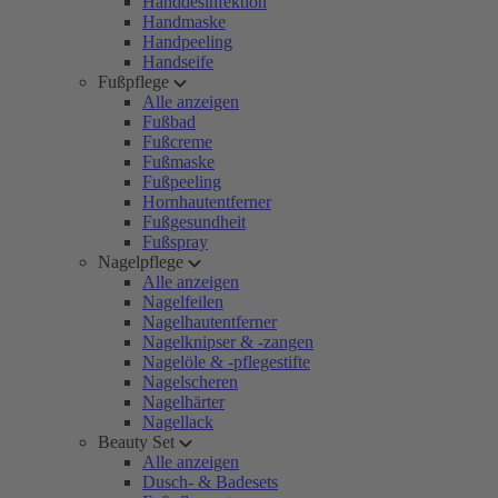
Handdesinfektion
Handmaske
Handpeeling
Handseife
Fußpflege
Alle anzeigen
Fußbad
Fußcreme
Fußmaske
Fußpeeling
Hornhautentferner
Fußgesundheit
Fußspray
Nagelpflege
Alle anzeigen
Nagelfeilen
Nagelhautentferner
Nagelknipser & -zangen
Nagelöle & -pflegestifte
Nagelscheren
Nagelhärter
Nagellack
Beauty Set
Alle anzeigen
Dusch- & Badesets