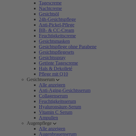
Tagescreme
Nachtcreme
Gesichtsöl
24h-Gesichtspflege
Anti-Pickel-Pflege
BB- & CC-Cream
Feuchtigkeitscreme
Gesichtsmasken
Gesichtspflege ohne Parabene
Gesichtspflegesets
Gesichtsspray
Getönte Tagescreme
Hals & Dekolleté
Pflege mit Q10
Gesichtsserum
Alle anzeigen
Anti-Aging-Gesichtsserum
Collagenserum
Feuchtigkeitsserum
Hyaluronsäure-Serum
Vitamin C Serum
Ampullen
Augenpflege
Alle anzeigen
Augenbrauenserum