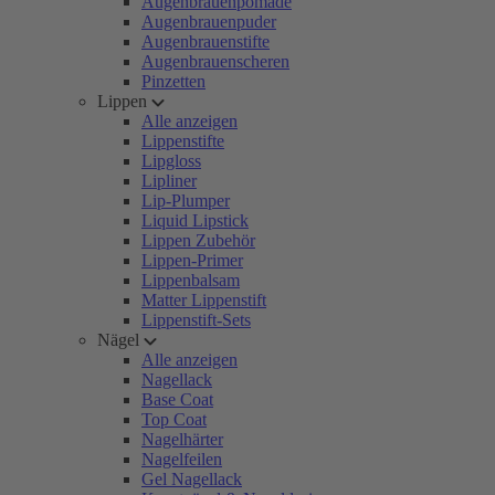
Augenbrauenpomade
Augenbrauenpuder
Augenbrauenstifte
Augenbrauenscheren
Pinzetten
Lippen
Alle anzeigen
Lippenstifte
Lipgloss
Lipliner
Lip-Plumper
Liquid Lipstick
Lippen Zubehör
Lippen-Primer
Lippenbalsam
Matter Lippenstift
Lippenstift-Sets
Nägel
Alle anzeigen
Nagellack
Base Coat
Top Coat
Nagelhärter
Nagelfeilen
Gel Nagellack