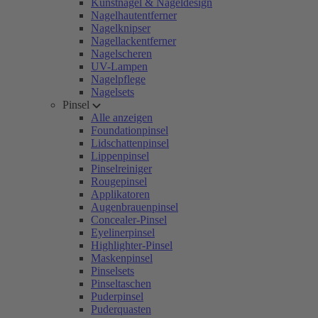
Kunstnägel & Nageldesign
Nagelhautentferner
Nagelknipser
Nagellackentferner
Nagelscheren
UV-Lampen
Nagelpflege
Nagelsets
Pinsel
Alle anzeigen
Foundationpinsel
Lidschattenpinsel
Lippenpinsel
Pinselreiniger
Rougepinsel
Applikatoren
Augenbrauenpinsel
Concealer-Pinsel
Eyelinerpinsel
Highlighter-Pinsel
Maskenpinsel
Pinselsets
Pinseltaschen
Puderpinsel
Puderquasten