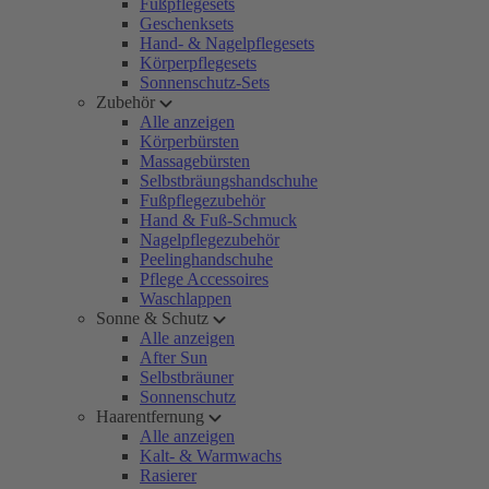
Fußpflegesets
Geschenksets
Hand- & Nagelpflegesets
Körperpflegesets
Sonnenschutz-Sets
Zubehör
Alle anzeigen
Körperbürsten
Massagebürsten
Selbstbräungshandschuhe
Fußpflegezubehör
Hand & Fuß-Schmuck
Nagelpflegezubehör
Peelinghandschuhe
Pflege Accessoires
Waschlappen
Sonne & Schutz
Alle anzeigen
After Sun
Selbstbräuner
Sonnenschutz
Haarentfernung
Alle anzeigen
Kalt- & Warmwachs
Rasierer