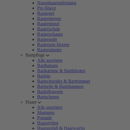
Nasenhaarentfernung
Pre-Shave
Rasiergel
Rasiermesser
Rasierpinsel
Rasierschale
Rasierschaum
Rasierseife
Rasiersets Herren
Rasierständer
Bartpflege
Alle anzeigen
Bartbalsam
Bartkämme & Bartbürsten
Bartöle
Bartschneider & Barttrimmer
Bartseife & Bartshampoo
Bartpflegesets
Bartscheren
Haare
Alle anzeigen
Shampoo
Pomade
Haarstyling
Haarausfall & Haarwuchs