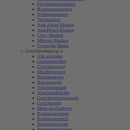
Feuchtigkeitsmasken
Reinigungsmasken
Schlammmasken
Tuchmasken
Anti-Aging-Masken
Anti-Pickel-Masken
Glow Masken
Mitesser-Masken
Overnight Maske
Gesichtsreinigung
Alle anzeigen
Gesichtspeeling
Gesichtswasser
Mizellenwasser
Reinigungsgel
Reinigungsöl
Abschminkpads
Abschminktücher
Gesichtsreinigungssets
Gesichtsseife
Make-up-Entferner
Reinigungscreme
Reinigungsmilch
Reinigungspuder
Reinigungsschaum