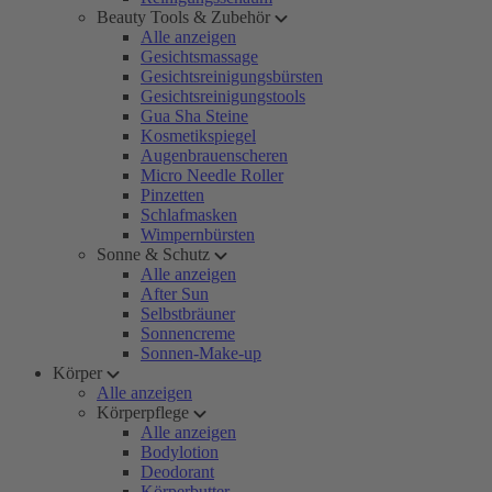
Beauty Tools & Zubehör
Alle anzeigen
Gesichtsmassage
Gesichtsreinigungsbürsten
Gesichtsreinigungstools
Gua Sha Steine
Kosmetikspiegel
Augenbrauenscheren
Micro Needle Roller
Pinzetten
Schlafmasken
Wimpernbürsten
Sonne & Schutz
Alle anzeigen
After Sun
Selbstbräuner
Sonnencreme
Sonnen-Make-up
Körper
Alle anzeigen
Körperpflege
Alle anzeigen
Bodylotion
Deodorant
Körperbutter