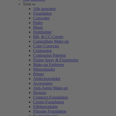
Teint
Alle anzeigen
Foundation
Concealer
Puder
Blush
Highlighter
BB- & CC-Cream
Camouflage Make-up
Color Corrector
Contouring
Contouring Paletten
Fixing Spray & Fixierpuder
Make-up Entferner
Mineralpuder
Primer
Abdeckprodukte
Accessoires
Anti-Aging Make-up
Bronzer
Compact-Foundation
Creme-Foundation
Effektprodukte
Flüssige Foundation
Kompaktpuder