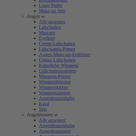
Loser Puder
Make-up Sets
Augen
Alle anzeigen
Lidschatten
Mascara
Eyeliner
Creme-Lidschatten
Lidschatten-Primer
Augen-Make-up-Entferner
Glitzer-Lidschatten
Künstliche Wimpern
Lidschattenpaletten
Wimpern-Primer
Wimpernbürsten
Wimpernkleber
Wimpernzangen
Augenbrauenfarbe
Kajal
Sets
Augenbrauen
Alle anzeigen
Augenbrauenfarbe
Augenbrauengel