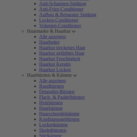
Anti-Schuppen-Spülung
Anti-Frizz-Conditioner
Aufbau & Reparatur Spülung
Locken-Conditioner
Volumen-Conditioner
Haarmaske & Haarkur
Alle anzeigen
Haarbutter
Haarkur trockenes Haar
Haarkur gefärbtes Haar
Haarkur Feuchtigkeit
Haarkur Keratin
Haarkur Locken
Haarbürsten & Kämme
Alle anzeigen
Rundbürsten
Detangler-Bürsten
Flach- & Paddelbürsten
Holzbürsten
Haarkämme
Haarschneidekämme
Kopfmassagebürsten
Lockenkämme
Skelettbürsten
Stielkämme