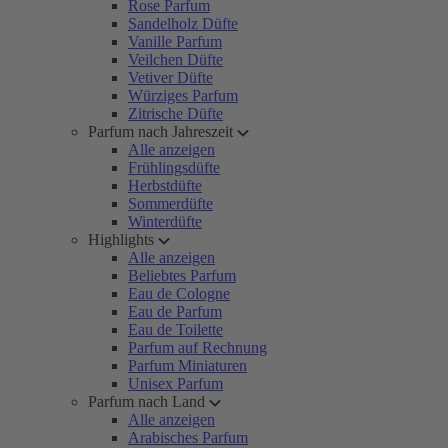
Rose Parfum
Sandelholz Düfte
Vanille Parfum
Veilchen Düfte
Vetiver Düfte
Würziges Parfum
Zitrische Düfte
Parfum nach Jahreszeit
Alle anzeigen
Frühlingsdüfte
Herbstdüfte
Sommerdüfte
Winterdüfte
Highlights
Alle anzeigen
Beliebtes Parfum
Eau de Cologne
Eau de Parfum
Eau de Toilette
Parfum auf Rechnung
Parfum Miniaturen
Unisex Parfum
Parfum nach Land
Alle anzeigen
Arabisches Parfum