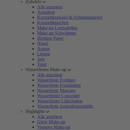
Zubehör
Alle anzeigen
Anspitzer
Kosmetikspiegel & Schminkspiegel
Kosmetiktaschen
Make-up Leerpaletten
Make-up Schwämme
Blotting Paper
Nägel
Augen
Lippen
Sets
Teint
Wasserfestes Make-up
Alle anzeigen
Wasserfeste Eyeliner
Wasserfeste Foundation
Wasserfeste Mascara
Wasserfester Concealer
Wasserfester Lidschatten
Wasserfeste Augenbrauenstifte
Highlights
Alle anzeigen
Glow Make-up
Veganes Make-up