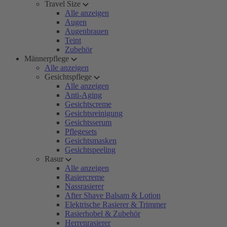
Travel Size
Alle anzeigen
Augen
Augenbrauen
Teint
Zubehör
Männerpflege
Alle anzeigen
Gesichtspflege
Alle anzeigen
Anti-Aging
Gesichtscreme
Gesichtsreinigung
Gesichtsserum
Pflegesets
Gesichtsmasken
Gesichtspeeling
Rasur
Alle anzeigen
Rasiercreme
Nassrasierer
After Shave Balsam & Lotion
Elektrische Rasierer & Trimmer
Rasierhobel & Zubehör
Herrenrasierer