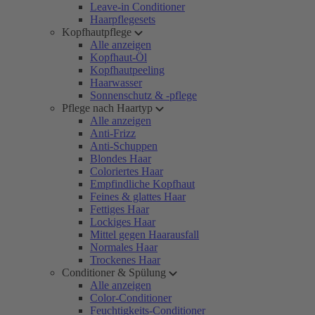
Leave-in Conditioner
Haarpflegesets
Kopfhautpflege
Alle anzeigen
Kopfhaut-Öl
Kopfhautpeeling
Haarwasser
Sonnenschutz & -pflege
Pflege nach Haartyp
Alle anzeigen
Anti-Frizz
Anti-Schuppen
Blondes Haar
Coloriertes Haar
Empfindliche Kopfhaut
Feines & glattes Haar
Fettiges Haar
Lockiges Haar
Mittel gegen Haarausfall
Normales Haar
Trockenes Haar
Conditioner & Spülung
Alle anzeigen
Color-Conditioner
Feuchtigkeits-Conditioner