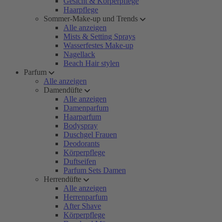
Gesicht & Körperpflege
Haarpflege
Sommer-Make-up und Trends
Alle anzeigen
Mists & Setting Sprays
Wasserfestes Make-up
Nagellack
Beach Hair stylen
Parfum
Alle anzeigen
Damendüfte
Alle anzeigen
Damenparfum
Haarparfum
Bodyspray
Duschgel Frauen
Deodorants
Körperpflege
Duftseifen
Parfum Sets Damen
Herrendüfte
Alle anzeigen
Herrenparfum
After Shave
Körperpflege