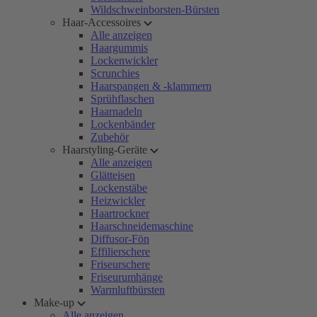
Wildschweinborsten-Bürsten
Haar-Accessoires
Alle anzeigen
Haargummis
Lockenwickler
Scrunchies
Haarspangen & -klammern
Sprühflaschen
Haarnadeln
Lockenbänder
Zubehör
Haarstyling-Geräte
Alle anzeigen
Glätteisen
Lockenstäbe
Heizwickler
Haartrockner
Haarschneidemaschine
Diffusor-Fön
Effilierschere
Friseurschere
Friseurumhänge
Warmluftbürsten
Make-up
Alle anzeigen