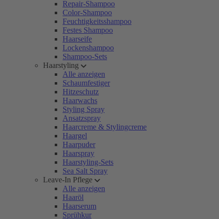
Repair-Shampoo
Color-Shampoo
Feuchtigkeitsshampoo
Festes Shampoo
Haarseife
Lockenshampoo
Shampoo-Sets
Haarstyling
Alle anzeigen
Schaumfestiger
Hitzeschutz
Haarwachs
Styling Spray
Ansatzspray
Haarcreme & Stylingcreme
Haargel
Haarpuder
Haarspray
Haarstyling-Sets
Sea Salt Spray
Leave-In Pflege
Alle anzeigen
Haaröl
Haarserum
Sprühkur