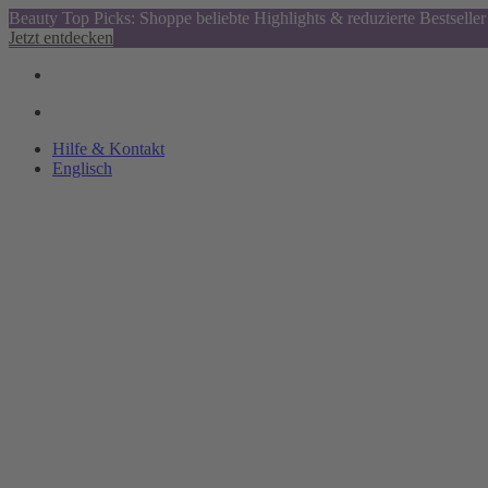
Beauty Top Picks: Shoppe beliebte Highlights & reduzierte Bestseller
Jetzt entdecken
Hilfe & Kontakt
Englisch