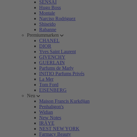
SENSAI
Hugo Boss
Montale
Narciso Rodriguez
Shiseido
Rabanne
Premiummarken
CHANEL
DIOR
Yves Saint Laurent
GIVENCHY
GUERLAIN
Parfums de Marly
INITIO Parfums Privés
La Mer
Tom Ford
EISENBERG
Neu
Maison Francis Kurkdjian
Penhaligon's
Widian
New Notes
IRÄYE
NEST NEW YORK
Farmacy Beauty