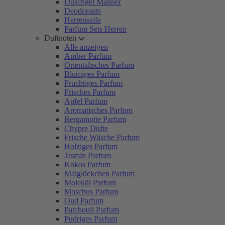
Duschgel Männer
Deodorants
Herrenseife
Parfum Sets Herren
Duftnoten
Alle anzeigen
Amber Parfum
Orientalisches Parfum
Blumiges Parfum
Fruchtiges Parfum
Frisches Parfum
Apfel Parfum
Aromatisches Parfum
Bergamotte Parfum
Chypre Düfte
Frische Wäsche Parfum
Holziges Parfum
Jasmin Parfum
Kokos Parfum
Maiglöckchen Parfum
Molekül Parfum
Moschus Parfum
Oud Parfum
Patchouli Parfum
Pudriges Parfum