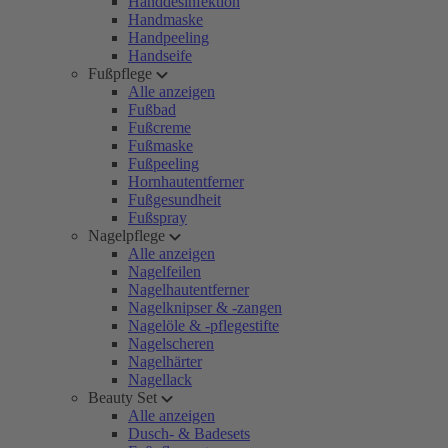
Handdesinfektion
Handmaske
Handpeeling
Handseife
Fußpflege
Alle anzeigen
Fußbad
Fußcreme
Fußmaske
Fußpeeling
Hornhautentferner
Fußgesundheit
Fußspray
Nagelpflege
Alle anzeigen
Nagelfeilen
Nagelhautentferner
Nagelknipser & -zangen
Nagelöle & -pflegestifte
Nagelscheren
Nagelhärter
Nagellack
Beauty Set
Alle anzeigen
Dusch- & Badesets