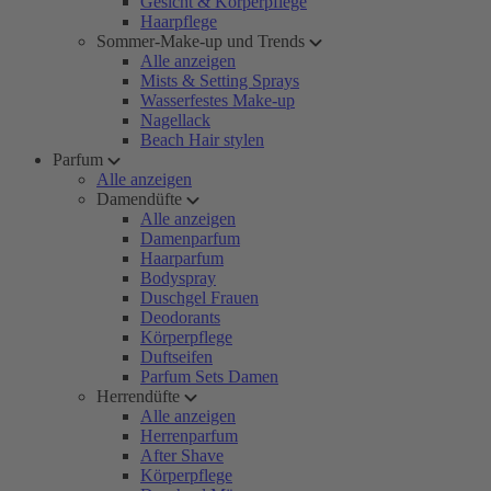
Gesicht & Körperpflege
Haarpflege
Sommer-Make-up und Trends
Alle anzeigen
Mists & Setting Sprays
Wasserfestes Make-up
Nagellack
Beach Hair stylen
Parfum
Alle anzeigen
Damendüfte
Alle anzeigen
Damenparfum
Haarparfum
Bodyspray
Duschgel Frauen
Deodorants
Körperpflege
Duftseifen
Parfum Sets Damen
Herrendüfte
Alle anzeigen
Herrenparfum
After Shave
Körperpflege