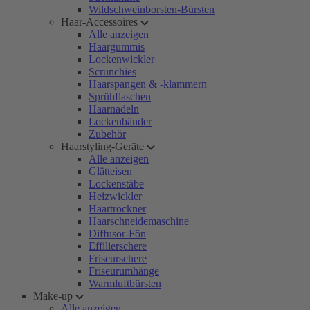
Wildschweinborsten-Bürsten
Haar-Accessoires
Alle anzeigen
Haargummis
Lockenwickler
Scrunchies
Haarspangen & -klammern
Sprühflaschen
Haarnadeln
Lockenbänder
Zubehör
Haarstyling-Geräte
Alle anzeigen
Glätteisen
Lockenstäbe
Heizwickler
Haartrockner
Haarschneidemaschine
Diffusor-Fön
Effilierschere
Friseurschere
Friseurumhänge
Warmluftbürsten
Make-up
Alle anzeigen