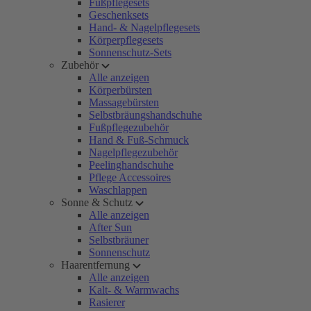
Fußpflegesets
Geschenksets
Hand- & Nagelpflegesets
Körperpflegesets
Sonnenschutz-Sets
Zubehör
Alle anzeigen
Körperbürsten
Massagebürsten
Selbstbräungshandschuhe
Fußpflegezubehör
Hand & Fuß-Schmuck
Nagelpflegezubehör
Peelinghandschuhe
Pflege Accessoires
Waschlappen
Sonne & Schutz
Alle anzeigen
After Sun
Selbstbräuner
Sonnenschutz
Haarentfernung
Alle anzeigen
Kalt- & Warmwachs
Rasierer