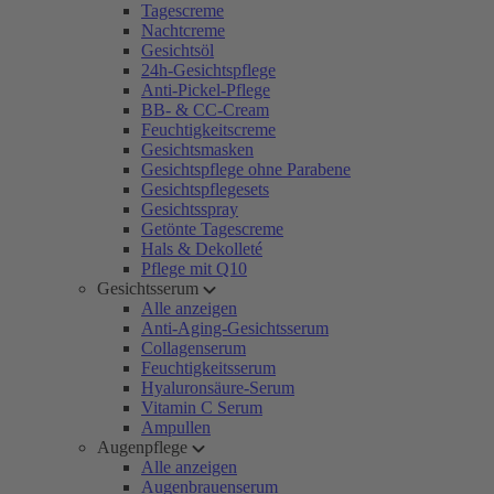
Tagescreme
Nachtcreme
Gesichtsöl
24h-Gesichtspflege
Anti-Pickel-Pflege
BB- & CC-Cream
Feuchtigkeitscreme
Gesichtsmasken
Gesichtspflege ohne Parabene
Gesichtspflegesets
Gesichtsspray
Getönte Tagescreme
Hals & Dekolleté
Pflege mit Q10
Gesichtsserum
Alle anzeigen
Anti-Aging-Gesichtsserum
Collagenserum
Feuchtigkeitsserum
Hyaluronsäure-Serum
Vitamin C Serum
Ampullen
Augenpflege
Alle anzeigen
Augenbrauenserum