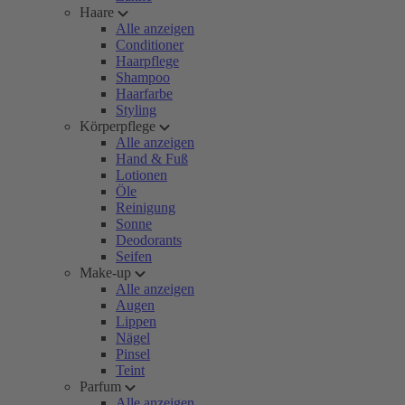
Haare
Alle anzeigen
Conditioner
Haarpflege
Shampoo
Haarfarbe
Styling
Körperpflege
Alle anzeigen
Hand & Fuß
Lotionen
Öle
Reinigung
Sonne
Deodorants
Seifen
Make-up
Alle anzeigen
Augen
Lippen
Nägel
Pinsel
Teint
Parfum
Alle anzeigen