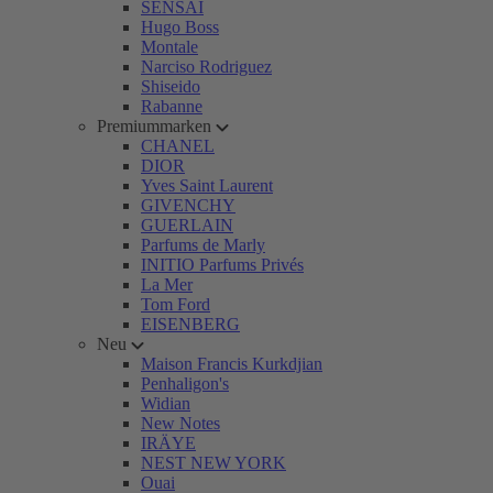
SENSAI
Hugo Boss
Montale
Narciso Rodriguez
Shiseido
Rabanne
Premiummarken
CHANEL
DIOR
Yves Saint Laurent
GIVENCHY
GUERLAIN
Parfums de Marly
INITIO Parfums Privés
La Mer
Tom Ford
EISENBERG
Neu
Maison Francis Kurkdjian
Penhaligon's
Widian
New Notes
IRÄYE
NEST NEW YORK
Ouai