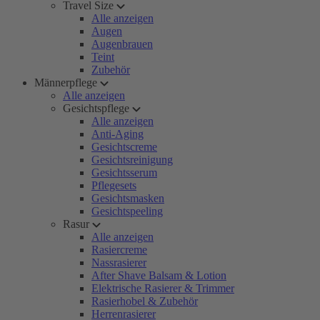
Travel Size
Alle anzeigen
Augen
Augenbrauen
Teint
Zubehör
Männerpflege
Alle anzeigen
Gesichtspflege
Alle anzeigen
Anti-Aging
Gesichtscreme
Gesichtsreinigung
Gesichtsserum
Pflegesets
Gesichtsmasken
Gesichtspeeling
Rasur
Alle anzeigen
Rasiercreme
Nassrasierer
After Shave Balsam & Lotion
Elektrische Rasierer & Trimmer
Rasierhobel & Zubehör
Herrenrasierer