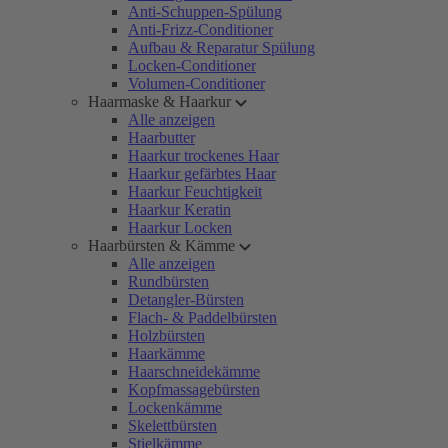
Anti-Schuppen-Spülung
Anti-Frizz-Conditioner
Aufbau & Reparatur Spülung
Locken-Conditioner
Volumen-Conditioner
Haarmaske & Haarkur
Alle anzeigen
Haarbutter
Haarkur trockenes Haar
Haarkur gefärbtes Haar
Haarkur Feuchtigkeit
Haarkur Keratin
Haarkur Locken
Haarbürsten & Kämme
Alle anzeigen
Rundbürsten
Detangler-Bürsten
Flach- & Paddelbürsten
Holzbürsten
Haarkämme
Haarschneidekämme
Kopfmassagebürsten
Lockenkämme
Skelettbürsten
Stielkämme