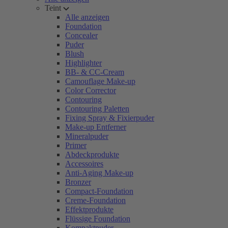
Teint
Alle anzeigen
Foundation
Concealer
Puder
Blush
Highlighter
BB- & CC-Cream
Camouflage Make-up
Color Corrector
Contouring
Contouring Paletten
Fixing Spray & Fixierpuder
Make-up Entferner
Mineralpuder
Primer
Abdeckprodukte
Accessoires
Anti-Aging Make-up
Bronzer
Compact-Foundation
Creme-Foundation
Effektprodukte
Flüssige Foundation
Kompaktpuder