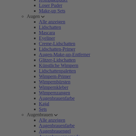
Loser Puder
Make-up Sets
Augen
Alle anzeigen
Lidschatten
Mascara
Eyeliner
Creme-Lidschatten
Lidschatten-Primer
Augen-Make-up-Entferner
Glitzer-Lidschatten
Künstliche Wimpern
Lidschattenpaletten
Wimpern-Primer
Wimpernbürsten
Wimpernkleber
Wimpernzangen
Augenbrauenfarbe
Kajal
Sets
Augenbrauen
Alle anzeigen
Augenbrauenfarbe
Augenbrauengel