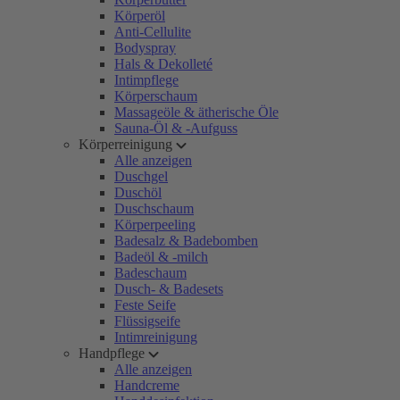
Körperöl
Anti-Cellulite
Bodyspray
Hals & Dekolleté
Intimpflege
Körperschaum
Massageöle & ätherische Öle
Sauna-Öl & -Aufguss
Körperreinigung
Alle anzeigen
Duschgel
Duschöl
Duschschaum
Körperpeeling
Badesalz & Badebomben
Badeöl & -milch
Badeschaum
Dusch- & Badesets
Feste Seife
Flüssigseife
Intimreinigung
Handpflege
Alle anzeigen
Handcreme