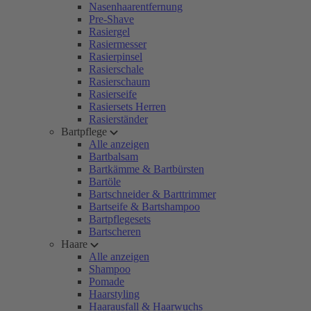
Nasenhaarentfernung
Pre-Shave
Rasiergel
Rasiermesser
Rasierpinsel
Rasierschale
Rasierschaum
Rasierseife
Rasiersets Herren
Rasierständer
Bartpflege
Alle anzeigen
Bartbalsam
Bartkämme & Bartbürsten
Bartöle
Bartschneider & Barttrimmer
Bartseife & Bartshampoo
Bartpflegesets
Bartscheren
Haare
Alle anzeigen
Shampoo
Pomade
Haarstyling
Haarausfall & Haarwuchs