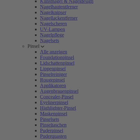
Kunstnägel & Nageldesign
Nagelhautentferner
Nagelknipser
Nagellackentferner
Nagelscheren
UV-Lampen
Nagelpflege
Nagelsets
Pinsel
Alle anzeigen
Foundationpinsel
Lidschattenpinsel
Lippenpinsel
Pinselreiniger
Rougepinsel
Applikatoren
Augenbrauenpinsel
Concealer-Pinsel
Eyelinerpinsel
Highlighter-Pinsel
Maskenpinsel
Pinselsets
Pinseltaschen
Puderpinsel
Puderquasten