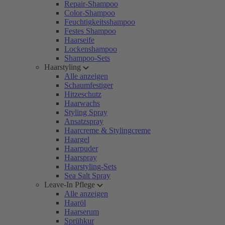
Repair-Shampoo
Color-Shampoo
Feuchtigkeitsshampoo
Festes Shampoo
Haarseife
Lockenshampoo
Shampoo-Sets
Haarstyling
Alle anzeigen
Schaumfestiger
Hitzeschutz
Haarwachs
Styling Spray
Ansatzspray
Haarcreme & Stylingcreme
Haargel
Haarpuder
Haarspray
Haarstyling-Sets
Sea Salt Spray
Leave-In Pflege
Alle anzeigen
Haaröl
Haarserum
Sprühkur