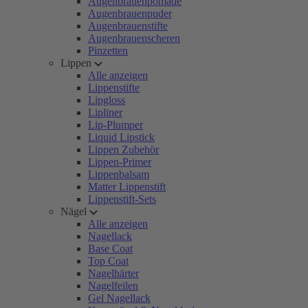
Augenbrauenpomade
Augenbrauenpuder
Augenbrauenstifte
Augenbrauenscheren
Pinzetten
Lippen
Alle anzeigen
Lippenstifte
Lipgloss
Lipliner
Lip-Plumper
Liquid Lipstick
Lippen Zubehör
Lippen-Primer
Lippenbalsam
Matter Lippenstift
Lippenstift-Sets
Nägel
Alle anzeigen
Nagellack
Base Coat
Top Coat
Nagelhärter
Nagelfeilen
Gel Nagellack