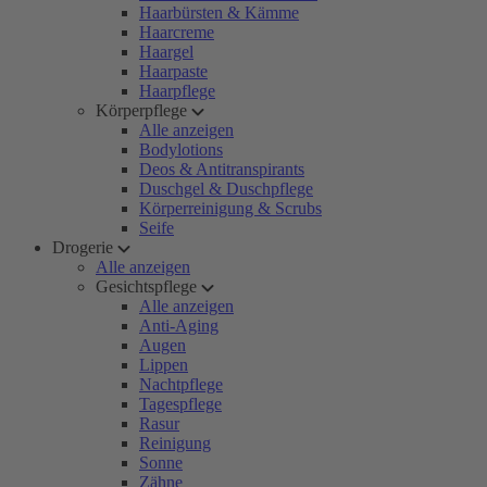
Haarbürsten & Kämme
Haarcreme
Haargel
Haarpaste
Haarpflege
Körperpflege
Alle anzeigen
Bodylotions
Deos & Antitranspirants
Duschgel & Duschpflege
Körperreinigung & Scrubs
Seife
Drogerie
Alle anzeigen
Gesichtspflege
Alle anzeigen
Anti-Aging
Augen
Lippen
Nachtpflege
Tagespflege
Rasur
Reinigung
Sonne
Zähne