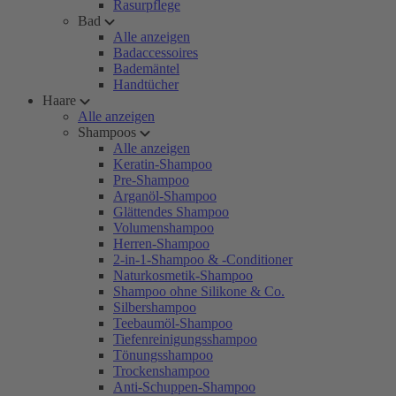
Rasurpflege
Bad
Alle anzeigen
Badaccessoires
Bademäntel
Handtücher
Haare
Alle anzeigen
Shampoos
Alle anzeigen
Keratin-Shampoo
Pre-Shampoo
Arganöl-Shampoo
Glättendes Shampoo
Volumenshampoo
Herren-Shampoo
2-in-1-Shampoo & -Conditioner
Naturkosmetik-Shampoo
Shampoo ohne Silikone & Co.
Silbershampoo
Teebaumöl-Shampoo
Tiefenreinigungsshampoo
Tönungsshampoo
Trockenshampoo
Anti-Schuppen-Shampoo