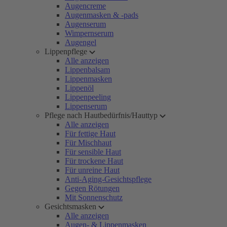
Augencreme
Augenmasken & -pads
Augenserum
Wimpernserum
Augengel
Lippenpflege
Alle anzeigen
Lippenbalsam
Lippenmasken
Lippenöl
Lippenpeeling
Lippenserum
Pflege nach Hautbedürfnis/Hauttyp
Alle anzeigen
Für fettige Haut
Für Mischhaut
Für sensible Haut
Für trockene Haut
Für unreine Haut
Anti-Aging-Gesichtspflege
Gegen Rötungen
Mit Sonnenschutz
Gesichtsmasken
Alle anzeigen
Augen- & Lippenmasken