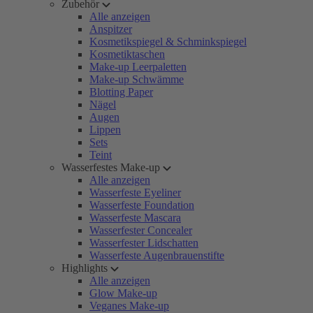
Zubehör
Alle anzeigen
Anspitzer
Kosmetikspiegel & Schminkspiegel
Kosmetiktaschen
Make-up Leerpaletten
Make-up Schwämme
Blotting Paper
Nägel
Augen
Lippen
Sets
Teint
Wasserfestes Make-up
Alle anzeigen
Wasserfeste Eyeliner
Wasserfeste Foundation
Wasserfeste Mascara
Wasserfester Concealer
Wasserfester Lidschatten
Wasserfeste Augenbrauenstifte
Highlights
Alle anzeigen
Glow Make-up
Veganes Make-up