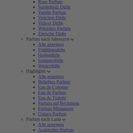
Rose Parfum
Sandelholz Düfte
Vanille Parfum
Veilchen Düfte
Vetiver Düfte
Würziges Parfum
Zitrische Düfte
Parfum nach Jahreszeit
Alle anzeigen
Frühlingsdüfte
Herbstdüfte
Sommerdüfte
Winterdüfte
Highlights
Alle anzeigen
Beliebtes Parfum
Eau de Cologne
Eau de Parfum
Eau de Toilette
Parfum auf Rechnung
Parfum Miniaturen
Unisex Parfum
Parfum nach Land
Alle anzeigen
Arabisches Parfum