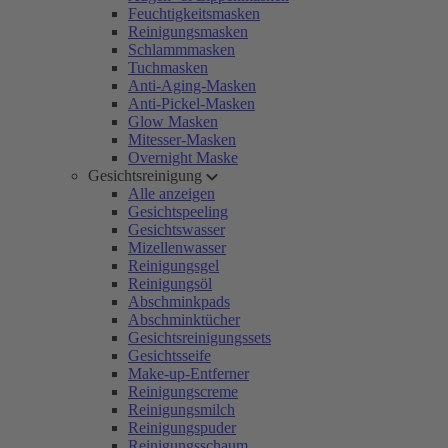
Feuchtigkeitsmasken
Reinigungsmasken
Schlammmasken
Tuchmasken
Anti-Aging-Masken
Anti-Pickel-Masken
Glow Masken
Mitesser-Masken
Overnight Maske
Gesichtsreinigung
Alle anzeigen
Gesichtspeeling
Gesichtswasser
Mizellenwasser
Reinigungsgel
Reinigungsöl
Abschminkpads
Abschminktücher
Gesichtsreinigungssets
Gesichtsseife
Make-up-Entferner
Reinigungscreme
Reinigungsmilch
Reinigungspuder
Reinigungsschaum