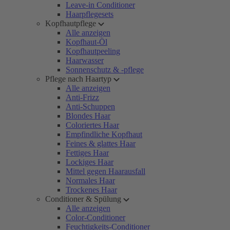
Leave-in Conditioner
Haarpflegesets
Kopfhautpflege
Alle anzeigen
Kopfhaut-Öl
Kopfhautpeeling
Haarwasser
Sonnenschutz & -pflege
Pflege nach Haartyp
Alle anzeigen
Anti-Frizz
Anti-Schuppen
Blondes Haar
Coloriertes Haar
Empfindliche Kopfhaut
Feines & glattes Haar
Fettiges Haar
Lockiges Haar
Mittel gegen Haarausfall
Normales Haar
Trockenes Haar
Conditioner & Spülung
Alle anzeigen
Color-Conditioner
Feuchtigkeits-Conditioner