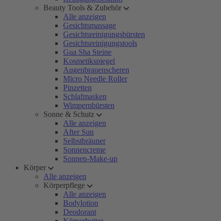
Beauty Tools & Zubehör
Alle anzeigen
Gesichtsmassage
Gesichtsreinigungsbürsten
Gesichtsreinigungstools
Gua Sha Steine
Kosmetikspiegel
Augenbrauenscheren
Micro Needle Roller
Pinzetten
Schlafmasken
Wimpernbürsten
Sonne & Schutz
Alle anzeigen
After Sun
Selbstbräuner
Sonnencreme
Sonnen-Make-up
Körper
Alle anzeigen
Körperpflege
Alle anzeigen
Bodylotion
Deodorant
Körperbutter