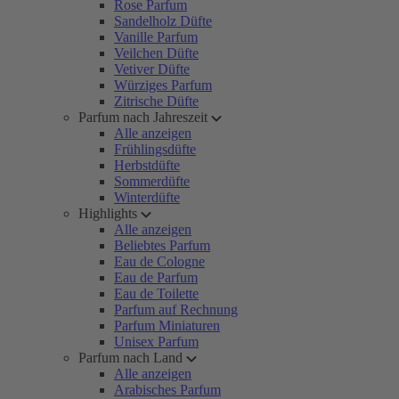
Rose Parfum
Sandelholz Düfte
Vanille Parfum
Veilchen Düfte
Vetiver Düfte
Würziges Parfum
Zitrische Düfte
Parfum nach Jahreszeit
Alle anzeigen
Frühlingsdüfte
Herbstdüfte
Sommerdüfte
Winterdüfte
Highlights
Alle anzeigen
Beliebtes Parfum
Eau de Cologne
Eau de Parfum
Eau de Toilette
Parfum auf Rechnung
Parfum Miniaturen
Unisex Parfum
Parfum nach Land
Alle anzeigen
Arabisches Parfum