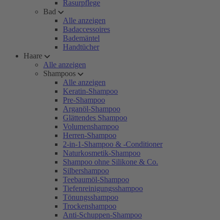
Rasurpflege
Bad
Alle anzeigen
Badaccessoires
Bademäntel
Handtücher
Haare
Alle anzeigen
Shampoos
Alle anzeigen
Keratin-Shampoo
Pre-Shampoo
Arganöl-Shampoo
Glättendes Shampoo
Volumenshampoo
Herren-Shampoo
2-in-1-Shampoo & -Conditioner
Naturkosmetik-Shampoo
Shampoo ohne Silikone & Co.
Silbershampoo
Teebaumöl-Shampoo
Tiefenreinigungsshampoo
Tönungsshampoo
Trockenshampoo
Anti-Schuppen-Shampoo