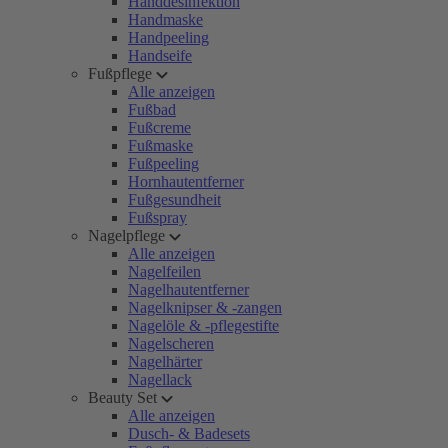
Handdesinfektion
Handmaske
Handpeeling
Handseife
Fußpflege
Alle anzeigen
Fußbad
Fußcreme
Fußmaske
Fußpeeling
Hornhautentferner
Fußgesundheit
Fußspray
Nagelpflege
Alle anzeigen
Nagelfeilen
Nagelhautentferner
Nagelknipser & -zangen
Nagelöle & -pflegestifte
Nagelscheren
Nagelhärter
Nagellack
Beauty Set
Alle anzeigen
Dusch- & Badesets