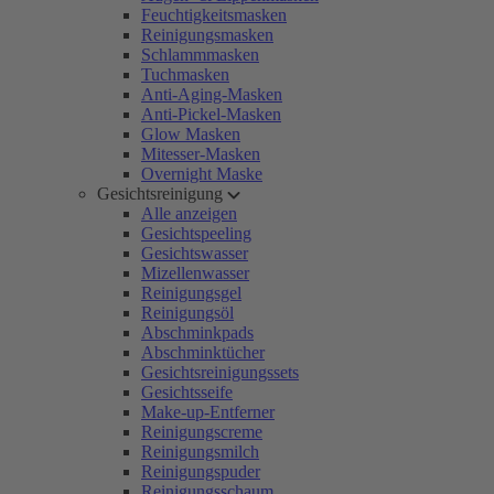
Feuchtigkeitsmasken
Reinigungsmasken
Schlammmasken
Tuchmasken
Anti-Aging-Masken
Anti-Pickel-Masken
Glow Masken
Mitesser-Masken
Overnight Maske
Gesichtsreinigung
Alle anzeigen
Gesichtspeeling
Gesichtswasser
Mizellenwasser
Reinigungsgel
Reinigungsöl
Abschminkpads
Abschminktücher
Gesichtsreinigungssets
Gesichtsseife
Make-up-Entferner
Reinigungscreme
Reinigungsmilch
Reinigungspuder
Reinigungsschaum