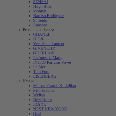
SENSAI
Hugo Boss
Montale
Narciso Rodriguez
Shiseido
Rabanne
Premiummarken
CHANEL
DIOR
Yves Saint Laurent
GIVENCHY
GUERLAIN
Parfums de Marly
INITIO Parfums Privés
La Mer
Tom Ford
EISENBERG
Neu
Maison Francis Kurkdjian
Penhaligon's
Widian
New Notes
IRÄYE
NEST NEW YORK
Ouai