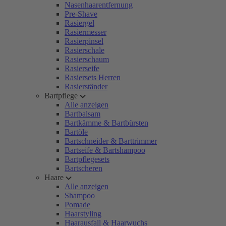
Nasenhaarentfernung
Pre-Shave
Rasiergel
Rasiermesser
Rasierpinsel
Rasierschale
Rasierschaum
Rasierseife
Rasiersets Herren
Rasierständer
Bartpflege
Alle anzeigen
Bartbalsam
Bartkämme & Bartbürsten
Bartöle
Bartschneider & Barttrimmer
Bartseife & Bartshampoo
Bartpflegesets
Bartscheren
Haare
Alle anzeigen
Shampoo
Pomade
Haarstyling
Haarausfall & Haarwuchs