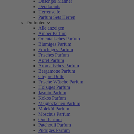
Duschgel Männer
Deodorants
Herrenseife
Parfum Sets Herren
Duftnoten
Alle anzeigen
Amber Parfum
Orientalisches Parfum
Blumiges Parfum
Fruchtiges Parfum
Frisches Parfum
Apfel Parfum
Aromatisches Parfum
Bergamotte Parfum
Chypre Düfte
Frische Wäsche Parfum
Holziges Parfum
Jasmin Parfum
Kokos Parfum
Maiglöckchen Parfum
Molekül Parfum
Moschus Parfum
Oud Parfum
Patchouli Parfum
Pudriges Parfum