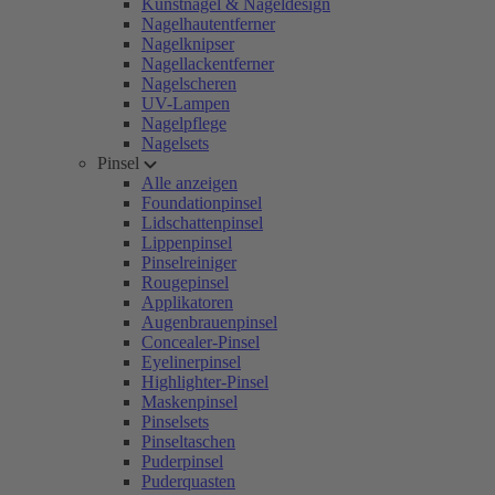
Kunstnägel & Nageldesign
Nagelhautentferner
Nagelknipser
Nagellackentferner
Nagelscheren
UV-Lampen
Nagelpflege
Nagelsets
Pinsel
Alle anzeigen
Foundationpinsel
Lidschattenpinsel
Lippenpinsel
Pinselreiniger
Rougepinsel
Applikatoren
Augenbrauenpinsel
Concealer-Pinsel
Eyelinerpinsel
Highlighter-Pinsel
Maskenpinsel
Pinselsets
Pinseltaschen
Puderpinsel
Puderquasten