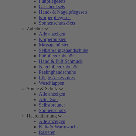
Fußpflegesets
Geschenksets
Hand- & Nagelpflegesets
Körperpflegesets
Sonnenschutz-Sets
Zubehör
Alle anzeigen
Körperbürsten
Massagebürsten
Selbstbräungshandschuhe
Fußpflegezubehör
Hand & Fuß-Schmuck
Nagelpflegezubehör
Peelinghandschuhe
Pflege Accessoires
Waschlappen
Sonne & Schutz
Alle anzeigen
After Sun
Selbstbräuner
Sonnenschutz
Haarentfernung
Alle anzeigen
Kalt- & Warmwachs
Rasierer