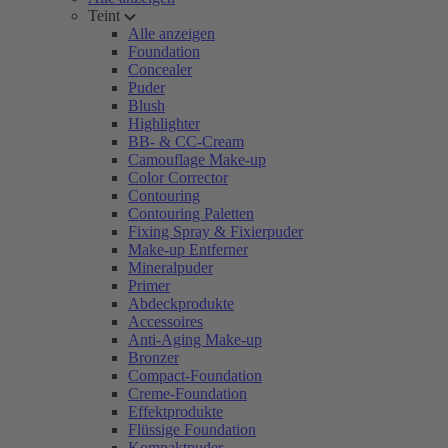
Teint
Alle anzeigen
Foundation
Concealer
Puder
Blush
Highlighter
BB- & CC-Cream
Camouflage Make-up
Color Corrector
Contouring
Contouring Paletten
Fixing Spray & Fixierpuder
Make-up Entferner
Mineralpuder
Primer
Abdeckprodukte
Accessoires
Anti-Aging Make-up
Bronzer
Compact-Foundation
Creme-Foundation
Effektprodukte
Flüssige Foundation
Kompaktpuder