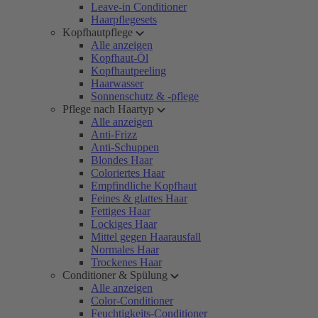
Leave-in Conditioner
Haarpflegesets
Kopfhautpflege
Alle anzeigen
Kopfhaut-Öl
Kopfhautpeeling
Haarwasser
Sonnenschutz & -pflege
Pflege nach Haartyp
Alle anzeigen
Anti-Frizz
Anti-Schuppen
Blondes Haar
Coloriertes Haar
Empfindliche Kopfhaut
Feines & glattes Haar
Fettiges Haar
Lockiges Haar
Mittel gegen Haarausfall
Normales Haar
Trockenes Haar
Conditioner & Spülung
Alle anzeigen
Color-Conditioner
Feuchtigkeits-Conditioner