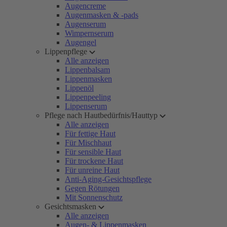
Augencreme
Augenmasken & -pads
Augenserum
Wimpernserum
Augengel
Lippenpflege
Alle anzeigen
Lippenbalsam
Lippenmasken
Lippenöl
Lippenpeeling
Lippenserum
Pflege nach Hautbedürfnis/Hauttyp
Alle anzeigen
Für fettige Haut
Für Mischhaut
Für sensible Haut
Für trockene Haut
Für unreine Haut
Anti-Aging-Gesichtspflege
Gegen Rötungen
Mit Sonnenschutz
Gesichtsmasken
Alle anzeigen
Augen- & Lippenmasken