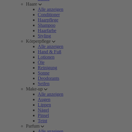
Haare
Alle anzeigen
Conditioner
Haarpflege
Shampoo
Haarfarbe
Styling
Körperpflege
Alle anzeigen
Hand & Fuß
Lotionen
Öle
Reinigung
Sonne
Deodorants
Seifen
Make-up
Alle anzeigen
Augen
Lippen
Nägel
Pinsel
Teint
Parfum
Alle anzeigen