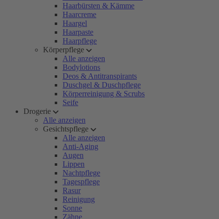
Haarbürsten & Kämme
Haarcreme
Haargel
Haarpaste
Haarpflege
Körperpflege
Alle anzeigen
Bodylotions
Deos & Antitranspirants
Duschgel & Duschpflege
Körperreinigung & Scrubs
Seife
Drogerie
Alle anzeigen
Gesichtspflege
Alle anzeigen
Anti-Aging
Augen
Lippen
Nachtpflege
Tagespflege
Rasur
Reinigung
Sonne
Zähne