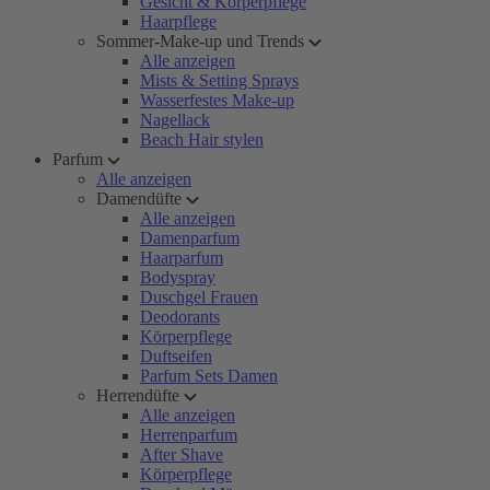
Gesicht & Körperpflege
Haarpflege
Sommer-Make-up und Trends
Alle anzeigen
Mists & Setting Sprays
Wasserfestes Make-up
Nagellack
Beach Hair stylen
Parfum
Alle anzeigen
Damendüfte
Alle anzeigen
Damenparfum
Haarparfum
Bodyspray
Duschgel Frauen
Deodorants
Körperpflege
Duftseifen
Parfum Sets Damen
Herrendüfte
Alle anzeigen
Herrenparfum
After Shave
Körperpflege