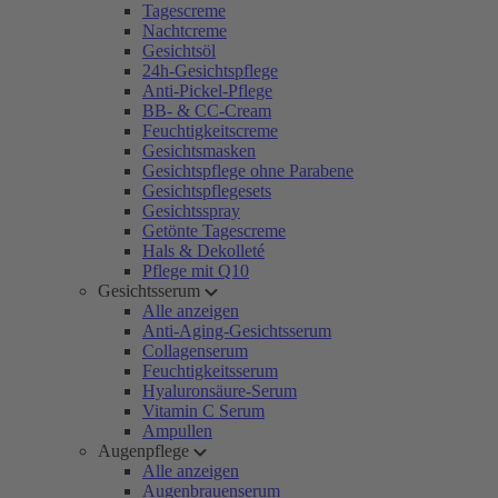
Tagescreme
Nachtcreme
Gesichtsöl
24h-Gesichtspflege
Anti-Pickel-Pflege
BB- & CC-Cream
Feuchtigkeitscreme
Gesichtsmasken
Gesichtspflege ohne Parabene
Gesichtspflegesets
Gesichtsspray
Getönte Tagescreme
Hals & Dekolleté
Pflege mit Q10
Gesichtsserum
Alle anzeigen
Anti-Aging-Gesichtsserum
Collagenserum
Feuchtigkeitsserum
Hyaluronsäure-Serum
Vitamin C Serum
Ampullen
Augenpflege
Alle anzeigen
Augenbrauenserum