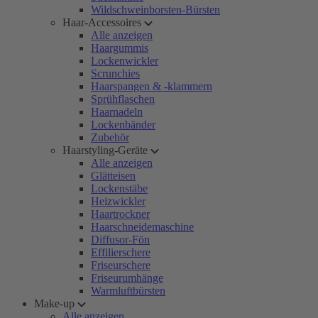
Wildschweinborsten-Bürsten
Haar-Accessoires
Alle anzeigen
Haargummis
Lockenwickler
Scrunchies
Haarspangen & -klammern
Sprühflaschen
Haarnadeln
Lockenbänder
Zubehör
Haarstyling-Geräte
Alle anzeigen
Glätteisen
Lockenstäbe
Heizwickler
Haartrockner
Haarschneidemaschine
Diffusor-Fön
Effilierschere
Friseurschere
Friseurumhänge
Warmluftbürsten
Make-up
Alle anzeigen