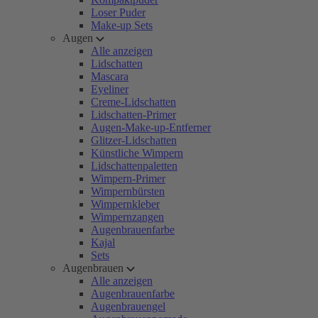
Loser Puder
Make-up Sets
Augen
Alle anzeigen
Lidschatten
Mascara
Eyeliner
Creme-Lidschatten
Lidschatten-Primer
Augen-Make-up-Entferner
Glitzer-Lidschatten
Künstliche Wimpern
Lidschattenpaletten
Wimpern-Primer
Wimpernbürsten
Wimpernkleber
Wimpernzangen
Augenbrauenfarbe
Kajal
Sets
Augenbrauen
Alle anzeigen
Augenbrauenfarbe
Augenbrauengel