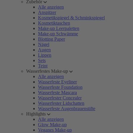
Zubehör
Alle anzeigen
Anspitzer
Kosmetikspiegel & Schminkspiegel
Kosmetiktaschen
Make-up Leerpaletten
Make-up Schwämme
Blotting Paper
Nägel
Augen
Lippen
Sets
Teint
Wasserfestes Make-up
Alle anzeigen
Wasserfeste Eyeliner
Wasserfeste Foundation
Wasserfeste Mascara
Wasserfester Concealer
Wasserfester Lidschatten
Wasserfeste Augenbrauenstifte
Highlights
Alle anzeigen
Glow Make-up
Veganes Make-up