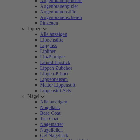
Augenbrauenpomade
Augenbrauenpuder
Augenbrauenstifte
Augenbrauenscheren
Pinzetten
Lippen
Alle anzeigen
Lippenstifte
Lipgloss
Lipliner
Lip-Plumper
Liquid Lipstick
Lippen Zubehör
Lippen-Primer
Lippenbalsam
Matter Lippenstift
Lippenstift-Sets
Nägel
Alle anzeigen
Nagellack
Base Coat
Top Coat
Nagelhärter
Nagelfeilen
Gel Nagellack