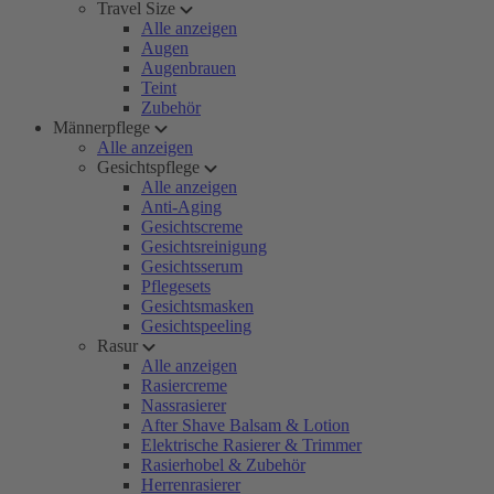
Travel Size
Alle anzeigen
Augen
Augenbrauen
Teint
Zubehör
Männerpflege
Alle anzeigen
Gesichtspflege
Alle anzeigen
Anti-Aging
Gesichtscreme
Gesichtsreinigung
Gesichtsserum
Pflegesets
Gesichtsmasken
Gesichtspeeling
Rasur
Alle anzeigen
Rasiercreme
Nassrasierer
After Shave Balsam & Lotion
Elektrische Rasierer & Trimmer
Rasierhobel & Zubehör
Herrenrasierer