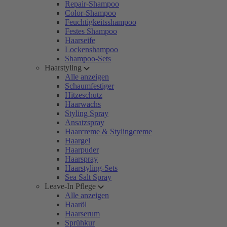
Repair-Shampoo
Color-Shampoo
Feuchtigkeitsshampoo
Festes Shampoo
Haarseife
Lockenshampoo
Shampoo-Sets
Haarstyling
Alle anzeigen
Schaumfestiger
Hitzeschutz
Haarwachs
Styling Spray
Ansatzspray
Haarcreme & Stylingcreme
Haargel
Haarpuder
Haarspray
Haarstyling-Sets
Sea Salt Spray
Leave-In Pflege
Alle anzeigen
Haaröl
Haarserum
Sprühkur