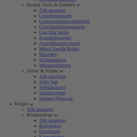
Beauty Tools & Zubehör
Alle anzeigen
Gesichtsmassage
Gesichtsreinigungsbürsten
Gesichtsreinigungstools
Gua Sha Steine
Kosmetikspiegel
Augenbrauenscheren
Micro Needle Roller
Pinzetten
Schlafmasken
Wimpernbürsten
Sonne & Schutz
Alle anzeigen
After Sun
Selbstbräuner
Sonnencreme
Sonnen-Make-up
Körper
Alle anzeigen
Körperpflege
Alle anzeigen
Bodylotion
Deodorant
Körperbutter