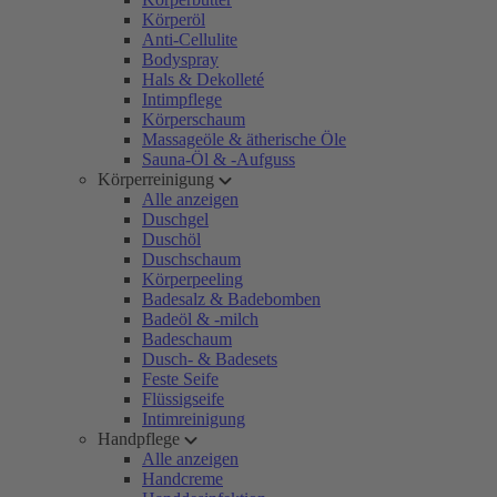
Körperöl
Anti-Cellulite
Bodyspray
Hals & Dekolleté
Intimpflege
Körperschaum
Massageöle & ätherische Öle
Sauna-Öl & -Aufguss
Körperreinigung
Alle anzeigen
Duschgel
Duschöl
Duschschaum
Körperpeeling
Badesalz & Badebomben
Badeöl & -milch
Badeschaum
Dusch- & Badesets
Feste Seife
Flüssigseife
Intimreinigung
Handpflege
Alle anzeigen
Handcreme