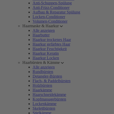
Anti-Schuppen-Spülung
Anti-Frizz-Conditioner
Aufbau & Reparatur Spülung
Locken-Conditioner
Volumen-Conditioner
Haarmaske & Haarkur
Alle anzeigen
Haarbutter
Haarkur trockenes Haar
Haarkur gefärbtes Haar
Haarkur Feuchtigkeit
Haarkur Keratin
Haarkur Locken
Haarbürsten & Kämme
Alle anzeigen
Rundbürsten
Detangler-Bürsten
Flach- & Paddelbürsten
Holzbürsten
Haarkämme
Haarschneidekämme
Kopfmassagebürsten
Lockenkämme
Skelettbürsten
Stielkämme