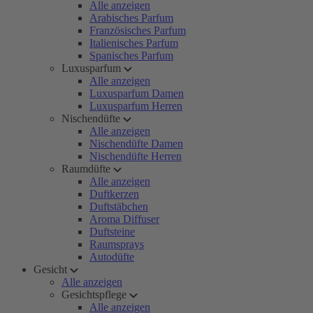
Alle anzeigen
Arabisches Parfum
Französisches Parfum
Italienisches Parfum
Spanisches Parfum
Luxusparfum
Alle anzeigen
Luxusparfum Damen
Luxusparfum Herren
Nischendüfte
Alle anzeigen
Nischendüfte Damen
Nischendüfte Herren
Raumdüfte
Alle anzeigen
Duftkerzen
Duftstäbchen
Aroma Diffuser
Duftsteine
Raumsprays
Autodüfte
Gesicht
Alle anzeigen
Gesichtspflege
Alle anzeigen