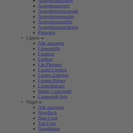
Augenbrauenfarbe
Augenbrauengel
Augenbrauenpomade
Augenbrauenpuder
Augenbrauenstifte
Augenbrauenscheren
Pinzetten
Lippen
Alle anzeigen
Lippenstifte
Lipgloss
Lipliner
Lip-Plumper
Liquid Lipstick
Lippen Zubehör
Lippen-Primer
Lippenbalsam
Matter Lippenstift
Lippenstift-Sets
Nägel
Alle anzeigen
Nagellack
Base Coat
Top Coat
Nagelhärter