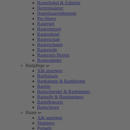
Rasierhobel & Zubehör
Herrenrasierer
Nasenhaarentfernung
Pre-Shave
Rasiergel
Rasiermesser
Rasierpinsel
Rasierschale
Rasierschaum
Rasierseife
Rasiersets Herren
Rasierständer
Bartpflege
Alle anzeigen
Bartbalsam
Bartkämme & Bartbürsten
Bartöle
Bartschneider & Barttrimmer
Bartseife & Bartshampoo
Bartpflegesets
Bartscheren
Haare
Alle anzeigen
Shampoo
Pomade