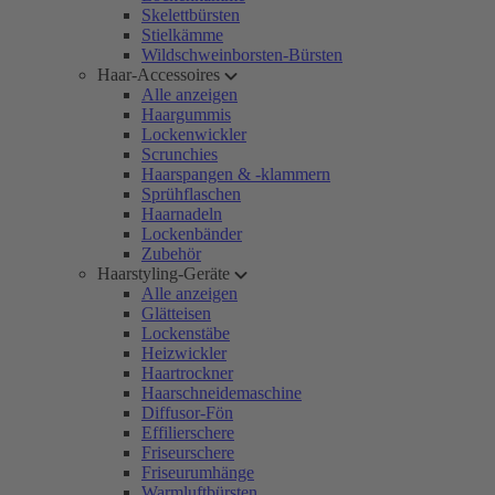
Skelettbürsten
Stielkämme
Wildschweinborsten-Bürsten
Haar-Accessoires
Alle anzeigen
Haargummis
Lockenwickler
Scrunchies
Haarspangen & -klammern
Sprühflaschen
Haarnadeln
Lockenbänder
Zubehör
Haarstyling-Geräte
Alle anzeigen
Glätteisen
Lockenstäbe
Heizwickler
Haartrockner
Haarschneidemaschine
Diffusor-Fön
Effilierschere
Friseurschere
Friseurumhänge
Warmluftbürsten