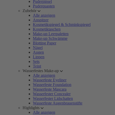
Puderpinsel
Puderquasten
Zubehör
Alle anzeigen
Anspitzer
Kosmetikspiegel & Schminkspiegel
Kosmetiktaschen
Make-up Leerpaletten
Make-up Schwämme
Blotting Paper
Nägel
Augen
Lippen
Sets
Teint
Wasserfestes Make-up
Alle anzeigen
Wasserfeste Eyeliner
Wasserfeste Foundation
Wasserfeste Mascara
Wasserfester Concealer
Wasserfester Lidschatten
Wasserfeste Augenbrauenstifte
Highlights
Alle anzeigen