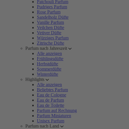
Patchouli Parfum
Pudriges Parfum
Rose Parfum
Sandelholz Düfte
Vanille Parfum
Veilchen Düfte
Vetiver Düfte
Würziges Parfum
Zitrische Düfte
Parfum nach Jahreszeit
Alle anzeigen
Frühlingsdüfte
Herbstdüfte
Sommerdüfte
Winterdüfte
Highlights
Alle anzeigen
Beliebtes Parfum
Eau de Cologne
Eau de Parfum
Eau de Toilette
Parfum auf Rechnung
Parfum Miniaturen
Unisex Parfum
Parfum nach Land