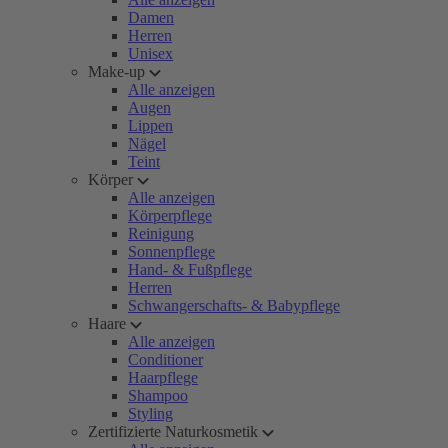
Damen
Herren
Unisex
Make-up
Alle anzeigen
Augen
Lippen
Nägel
Teint
Körper
Alle anzeigen
Körperpflege
Reinigung
Sonnenpflege
Hand- & Fußpflege
Herren
Schwangerschafts- & Babypflege
Haare
Alle anzeigen
Conditioner
Haarpflege
Shampoo
Styling
Zertifizierte Naturkosmetik