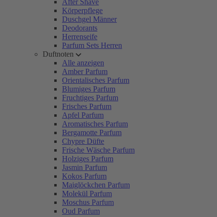
After Shave
Körperpflege
Duschgel Männer
Deodorants
Herrenseife
Parfum Sets Herren
Duftnoten
Alle anzeigen
Amber Parfum
Orientalisches Parfum
Blumiges Parfum
Fruchtiges Parfum
Frisches Parfum
Apfel Parfum
Aromatisches Parfum
Bergamotte Parfum
Chypre Düfte
Frische Wäsche Parfum
Holziges Parfum
Jasmin Parfum
Kokos Parfum
Maiglöckchen Parfum
Molekül Parfum
Moschus Parfum
Oud Parfum