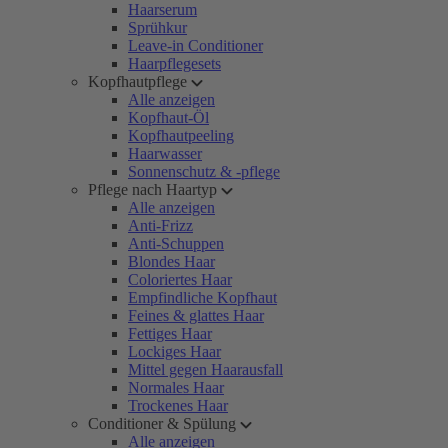
Haarserum
Sprühkur
Leave-in Conditioner
Haarpflegesets
Kopfhautpflege
Alle anzeigen
Kopfhaut-Öl
Kopfhautpeeling
Haarwasser
Sonnenschutz & -pflege
Pflege nach Haartyp
Alle anzeigen
Anti-Frizz
Anti-Schuppen
Blondes Haar
Coloriertes Haar
Empfindliche Kopfhaut
Feines & glattes Haar
Fettiges Haar
Lockiges Haar
Mittel gegen Haarausfall
Normales Haar
Trockenes Haar
Conditioner & Spülung
Alle anzeigen