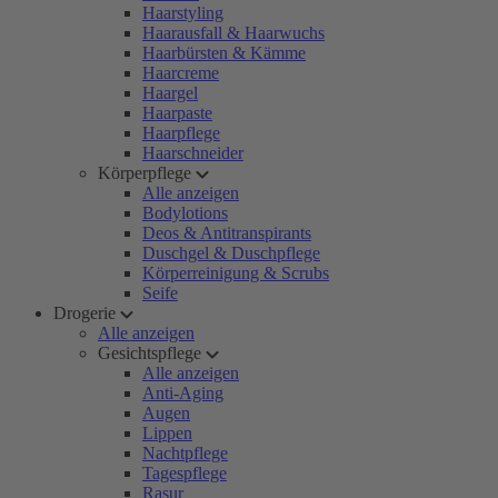
Haarstyling
Haarausfall & Haarwuchs
Haarbürsten & Kämme
Haarcreme
Haargel
Haarpaste
Haarpflege
Haarschneider
Körperpflege
Alle anzeigen
Bodylotions
Deos & Antitranspirants
Duschgel & Duschpflege
Körperreinigung & Scrubs
Seife
Drogerie
Alle anzeigen
Gesichtspflege
Alle anzeigen
Anti-Aging
Augen
Lippen
Nachtpflege
Tagespflege
Rasur