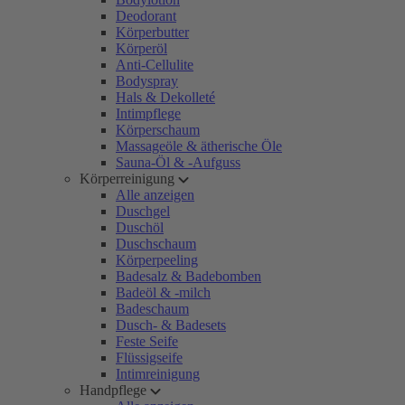
Deodorant
Körperbutter
Körperöl
Anti-Cellulite
Bodyspray
Hals & Dekolleté
Intimpflege
Körperschaum
Massageöle & ätherische Öle
Sauna-Öl & -Aufguss
Körperreinigung
Alle anzeigen
Duschgel
Duschöl
Duschschaum
Körperpeeling
Badesalz & Badebomben
Badeöl & -milch
Badeschaum
Dusch- & Badesets
Feste Seife
Flüssigseife
Intimreinigung
Handpflege