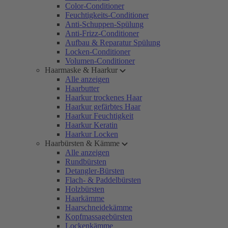
Color-Conditioner
Feuchtigkeits-Conditioner
Anti-Schuppen-Spülung
Anti-Frizz-Conditioner
Aufbau & Reparatur Spülung
Locken-Conditioner
Volumen-Conditioner
Haarmaske & Haarkur
Alle anzeigen
Haarbutter
Haarkur trockenes Haar
Haarkur gefärbtes Haar
Haarkur Feuchtigkeit
Haarkur Keratin
Haarkur Locken
Haarbürsten & Kämme
Alle anzeigen
Rundbürsten
Detangler-Bürsten
Flach- & Paddelbürsten
Holzbürsten
Haarkämme
Haarschneidekämme
Kopfmassagebürsten
Lockenkämme