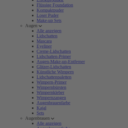
Flüssige Foundation
Kompaktpuder
Loser Puder
Make-up Sets
Augen
Alle anzeigen
Lidschatten
Mascara
Eyeliner
Creme-Lidschatten
Lidschatten-Primer
Augen-Make-up-Entferner
Glitzer-Lidschatten
Künstliche Wimpern
Lidschattenpaletten
Wimpern-Primer
Wimpernbürsten
Wimpernkleber
Wimpernzangen
Augenbrauenfarbe
Kajal
Sets
Augenbrauen
Alle anzeigen