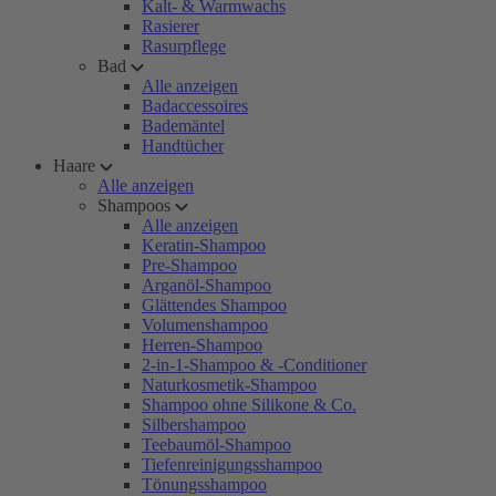
Kalt- & Warmwachs
Rasierer
Rasurpflege
Bad
Alle anzeigen
Badaccessoires
Bademäntel
Handtücher
Haare
Alle anzeigen
Shampoos
Alle anzeigen
Keratin-Shampoo
Pre-Shampoo
Arganöl-Shampoo
Glättendes Shampoo
Volumenshampoo
Herren-Shampoo
2-in-1-Shampoo & -Conditioner
Naturkosmetik-Shampoo
Shampoo ohne Silikone & Co.
Silbershampoo
Teebaumöl-Shampoo
Tiefenreinigungsshampoo
Tönungsshampoo