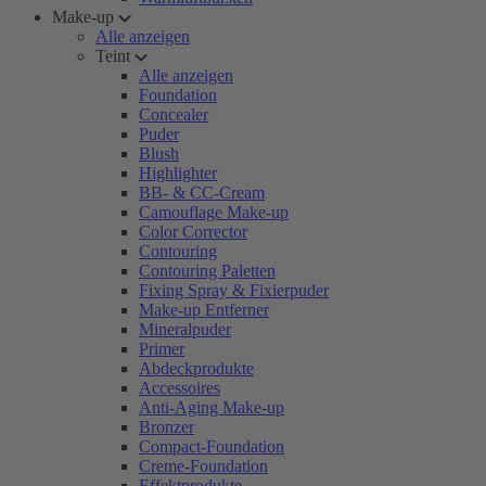
Make-up
Alle anzeigen
Teint
Alle anzeigen
Foundation
Concealer
Puder
Blush
Highlighter
BB- & CC-Cream
Camouflage Make-up
Color Corrector
Contouring
Contouring Paletten
Fixing Spray & Fixierpuder
Make-up Entferner
Mineralpuder
Primer
Abdeckprodukte
Accessoires
Anti-Aging Make-up
Bronzer
Compact-Foundation
Creme-Foundation
Effektprodukte