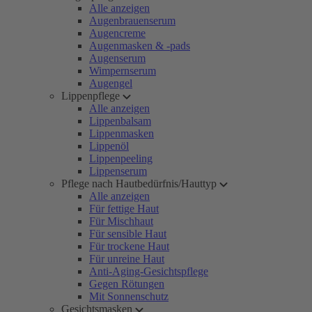
Alle anzeigen
Augenbrauenserum
Augencreme
Augenmasken & -pads
Augenserum
Wimpernserum
Augengel
Lippenpflege
Alle anzeigen
Lippenbalsam
Lippenmasken
Lippenöl
Lippenpeeling
Lippenserum
Pflege nach Hautbedürfnis/Hauttyp
Alle anzeigen
Für fettige Haut
Für Mischhaut
Für sensible Haut
Für trockene Haut
Für unreine Haut
Anti-Aging-Gesichtspflege
Gegen Rötungen
Mit Sonnenschutz
Gesichtsmasken