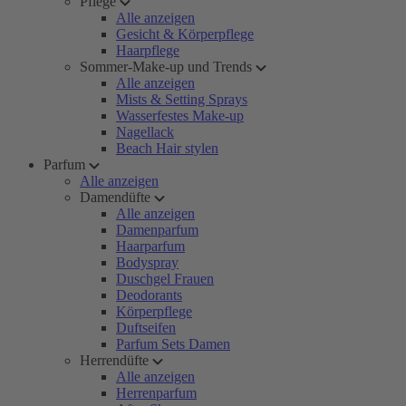
Pflege
Alle anzeigen
Gesicht & Körperpflege
Haarpflege
Sommer-Make-up und Trends
Alle anzeigen
Mists & Setting Sprays
Wasserfestes Make-up
Nagellack
Beach Hair stylen
Parfum
Alle anzeigen
Damendüfte
Alle anzeigen
Damenparfum
Haarparfum
Bodyspray
Duschgel Frauen
Deodorants
Körperpflege
Duftseifen
Parfum Sets Damen
Herrendüfte
Alle anzeigen
Herrenparfum