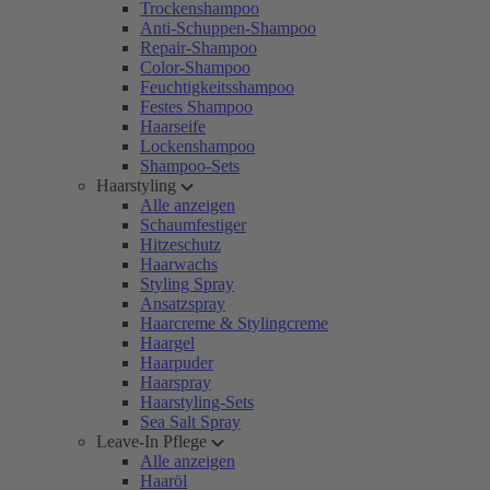
Trockenshampoo
Anti-Schuppen-Shampoo
Repair-Shampoo
Color-Shampoo
Feuchtigkeitsshampoo
Festes Shampoo
Haarseife
Lockenshampoo
Shampoo-Sets
Haarstyling
Alle anzeigen
Schaumfestiger
Hitzeschutz
Haarwachs
Styling Spray
Ansatzspray
Haarcreme & Stylingcreme
Haargel
Haarpuder
Haarspray
Haarstyling-Sets
Sea Salt Spray
Leave-In Pflege
Alle anzeigen
Haaröl