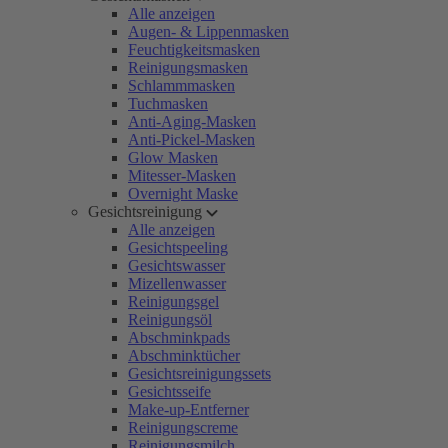
Alle anzeigen
Augen- & Lippenmasken
Feuchtigkeitsmasken
Reinigungsmasken
Schlammmasken
Tuchmasken
Anti-Aging-Masken
Anti-Pickel-Masken
Glow Masken
Mitesser-Masken
Overnight Maske
Gesichtsreinigung
Alle anzeigen
Gesichtspeeling
Gesichtswasser
Mizellenwasser
Reinigungsgel
Reinigungsöl
Abschminkpads
Abschminktücher
Gesichtsreinigungssets
Gesichtsseife
Make-up-Entferner
Reinigungscreme
Reinigungsmilch