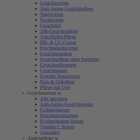
Gesichtscreme
Anti-Aging-Gesichtspflege
Tagescreme
Nachtcreme
Gesichtsöl
24h-Gesichtspflege
Anti-Pickel-Pflege
BB- & CC-Cream
Feuchtigkeitscreme
Gesichtsmasken
Gesichtspflege ohne Parabene
Gesichtspflegesets
Gesichtsspray
Getönte Tagescreme
Hals & Dekolleté
Pflege mit Q10
Gesichtsserum
Alle anzeigen
Anti-Aging-Gesichtsserum
Collagenserum
Feuchtigkeitsserum
Hyaluronsäure-Serum
Vitamin C Serum
Ampullen
Augenpflege