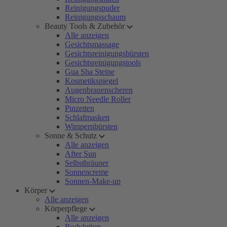
Reinigungspuder
Reinigungsschaum
Beauty Tools & Zubehör
Alle anzeigen
Gesichtsmassage
Gesichtsreinigungsbürsten
Gesichtsreinigungstools
Gua Sha Steine
Kosmetikspiegel
Augenbrauenscheren
Micro Needle Roller
Pinzetten
Schlafmasken
Wimpernbürsten
Sonne & Schutz
Alle anzeigen
After Sun
Selbstbräuner
Sonnencreme
Sonnen-Make-up
Körper
Alle anzeigen
Körperpflege
Alle anzeigen
Bodylotion