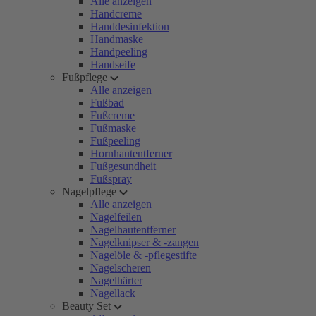
Alle anzeigen
Handcreme
Handdesinfektion
Handmaske
Handpeeling
Handseife
Fußpflege
Alle anzeigen
Fußbad
Fußcreme
Fußmaske
Fußpeeling
Hornhautentferner
Fußgesundheit
Fußspray
Nagelpflege
Alle anzeigen
Nagelfeilen
Nagelhautentferner
Nagelknipser & -zangen
Nagelöle & -pflegestifte
Nagelscheren
Nagelhärter
Nagellack
Beauty Set