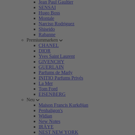
Jean Paul Gaultier
SENSAI
Hugo Boss
Montale
Narciso Rodriguez
Shiseido
Rabanne
Premiummarken
CHANEL
DIOR
Yves Saint Laurent
GIVENCHY
GUERLAIN
Parfums de Marly
INITIO Parfums Privés
La Mer
Tom Ford
EISENBERG
Neu
Maison Francis Kurkdjian
Penhaligon's
Widian
New Notes
IRÄYE
NEST NEW YORK