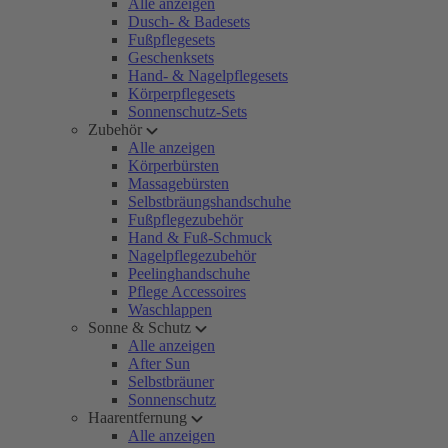
Alle anzeigen
Dusch- & Badesets
Fußpflegesets
Geschenksets
Hand- & Nagelpflegesets
Körperpflegesets
Sonnenschutz-Sets
Zubehör
Alle anzeigen
Körperbürsten
Massagebürsten
Selbstbräungshandschuhe
Fußpflegezubehör
Hand & Fuß-Schmuck
Nagelpflegezubehör
Peelinghandschuhe
Pflege Accessoires
Waschlappen
Sonne & Schutz
Alle anzeigen
After Sun
Selbstbräuner
Sonnenschutz
Haarentfernung
Alle anzeigen