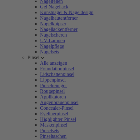
Nagelfeilen
Gel Nagellack
Kunstnägel & Nageldesign
Nagelhautentferner
Nagelknipser
Nagellackentferner
Nagelscheren
UV-Lampen
Nagelpflege
Nagelsets
Pinsel
Alle anzeigen
Foundationpinsel
Lidschattenpinsel
Lippenpinsel
Pinselreiniger
Rougepinsel
Applikatoren
Augenbrauenpinsel
Concealer-Pinsel
Eyelinerpinsel
Highlighter-Pinsel
Maskenpinsel
Pinselsets
Pinseltaschen