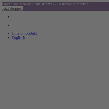
Flash Sale: Beauty Deals sichern & Bestseller entdecken
Jetzt shoppen
Hilfe & Kontakt
Englisch