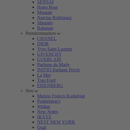
SENSAI
Hugo Boss
Montale
Narciso Rodriguez
Shiseido
Rabanne
Premiummarken
CHANEL
DIOR
Yves Saint Laurent
GIVENCHY
GUERLAIN
Parfums de Marly
INITIO Parfums Privés
La Mer
Tom Ford
EISENBERG
Neu
Maison Francis Kurkdjian
Penhaligon's
Widian
New Notes
IRÄYE
NEST NEW YORK
Ouai