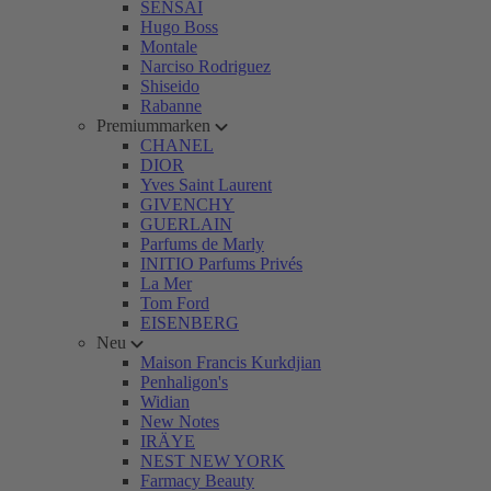
SENSAI
Hugo Boss
Montale
Narciso Rodriguez
Shiseido
Rabanne
Premiummarken
CHANEL
DIOR
Yves Saint Laurent
GIVENCHY
GUERLAIN
Parfums de Marly
INITIO Parfums Privés
La Mer
Tom Ford
EISENBERG
Neu
Maison Francis Kurkdjian
Penhaligon's
Widian
New Notes
IRÄYE
NEST NEW YORK
Farmacy Beauty