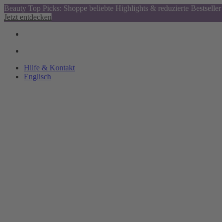
Beauty Top Picks: Shoppe beliebte Highlights & reduzierte Bestseller
Jetzt entdecken
Hilfe & Kontakt
Englisch