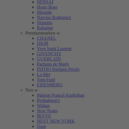
SENSAI
Hugo Boss
Montale
Narciso Rodriguez
Shiseido
Rabanne
Premiummarken
CHANEL
DIOR
Yves Saint Laurent
GIVENCHY
GUERLAIN
Parfums de Marly
INITIO Parfums Privés
La Mer
Tom Ford
EISENBERG
Neu
Maison Francis Kurkdjian
Penhaligon's
Widian
New Notes
IRÄYE
NEST NEW YORK
Ouai