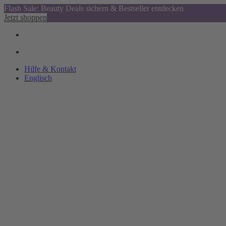
Flash Sale: Beauty Deals sichern & Bestseller entdecken
Jetzt shoppen
Hilfe & Kontakt
Englisch