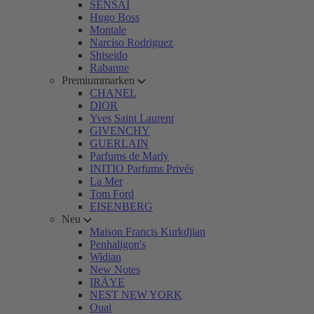
SENSAI
Hugo Boss
Montale
Narciso Rodriguez
Shiseido
Rabanne
Premiummarken
CHANEL
DIOR
Yves Saint Laurent
GIVENCHY
GUERLAIN
Parfums de Marly
INITIO Parfums Privés
La Mer
Tom Ford
EISENBERG
Neu
Maison Francis Kurkdjian
Penhaligon's
Widian
New Notes
IRÄYE
NEST NEW YORK
Ouai