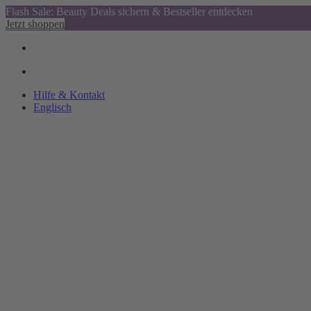
Flash Sale: Beauty Deals sichern & Bestseller entdecken
Jetzt shoppen
Hilfe & Kontakt
Englisch