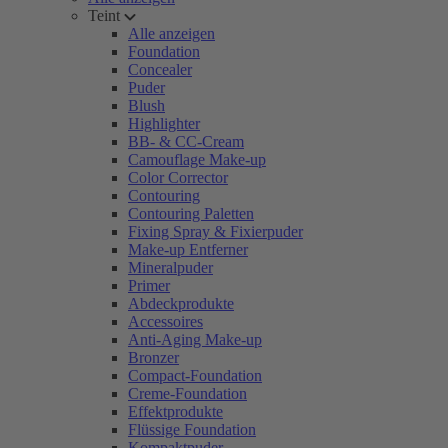
Teint
Alle anzeigen
Foundation
Concealer
Puder
Blush
Highlighter
BB- & CC-Cream
Camouflage Make-up
Color Corrector
Contouring
Contouring Paletten
Fixing Spray & Fixierpuder
Make-up Entferner
Mineralpuder
Primer
Abdeckprodukte
Accessoires
Anti-Aging Make-up
Bronzer
Compact-Foundation
Creme-Foundation
Effektprodukte
Flüssige Foundation
Kompaktpuder