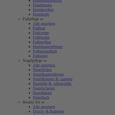
Handdesinfektion
Handmaske
Handpeeling
Handseife
Fußpflege
Alle anzeigen
Fußbad
Fußcreme
Fußmaske
Fußpeeling
Hornhautentferner
Fußgesundheit
Fußspray
Nagelpflege
Alle anzeigen
Nagelfeilen
Nagelhautentferner
Nagelknipser & -zangen
Nagelöle & -pflegestifte
Nagelscheren
Nagelhärter
Nagellack
Beauty Set
Alle anzeigen
Dusch- & Badesets