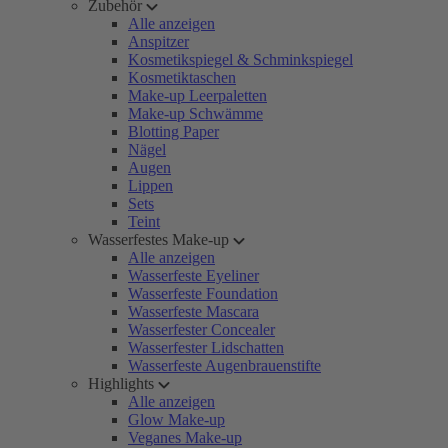
Zubehör
Alle anzeigen
Anspitzer
Kosmetikspiegel & Schminkspiegel
Kosmetiktaschen
Make-up Leerpaletten
Make-up Schwämme
Blotting Paper
Nägel
Augen
Lippen
Sets
Teint
Wasserfestes Make-up
Alle anzeigen
Wasserfeste Eyeliner
Wasserfeste Foundation
Wasserfeste Mascara
Wasserfester Concealer
Wasserfester Lidschatten
Wasserfeste Augenbrauenstifte
Highlights
Alle anzeigen
Glow Make-up
Veganes Make-up