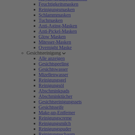
Feuchtigkeitsmasken
Reinigungsmasken
Schlammmasken
Tuchmasken
Anti-Aging-Masken
Anti-Pickel-Masken
Glow Masken
Mitesser-Masken
Overnight Maske
Gesichtsreinigung
Alle anzeigen
Gesichtspeeling
Gesichtswasser
Mizellenwasser
Reinigungsgel
Reinigungsöl
Abschminkpads
Abschminktücher
Gesichtsreinigungssets
Gesichtsseife
Make-up-Entferner
Reinigungscreme
Reinigungsmilch
Reinigungspuder
Reinigungsschaum