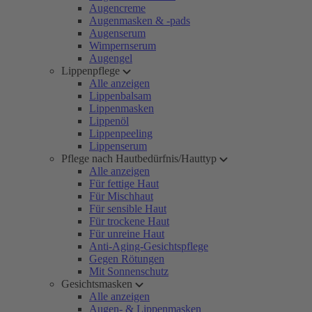
Augencreme
Augenmasken & -pads
Augenserum
Wimpernserum
Augengel
Lippenpflege
Alle anzeigen
Lippenbalsam
Lippenmasken
Lippenöl
Lippenpeeling
Lippenserum
Pflege nach Hautbedürfnis/Hauttyp
Alle anzeigen
Für fettige Haut
Für Mischhaut
Für sensible Haut
Für trockene Haut
Für unreine Haut
Anti-Aging-Gesichtspflege
Gegen Rötungen
Mit Sonnenschutz
Gesichtsmasken
Alle anzeigen
Augen- & Lippenmasken