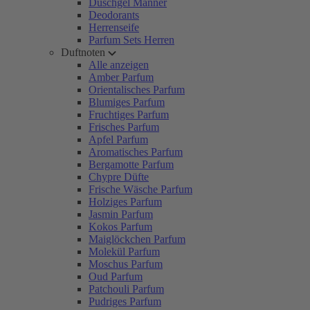
Duschgel Männer
Deodorants
Herrenseife
Parfum Sets Herren
Duftnoten
Alle anzeigen
Amber Parfum
Orientalisches Parfum
Blumiges Parfum
Fruchtiges Parfum
Frisches Parfum
Apfel Parfum
Aromatisches Parfum
Bergamotte Parfum
Chypre Düfte
Frische Wäsche Parfum
Holziges Parfum
Jasmin Parfum
Kokos Parfum
Maiglöckchen Parfum
Molekül Parfum
Moschus Parfum
Oud Parfum
Patchouli Parfum
Pudriges Parfum