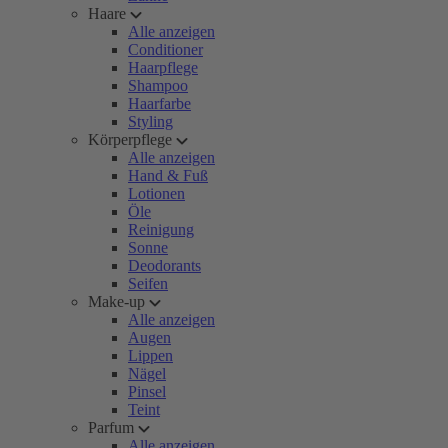
Haare
Alle anzeigen
Conditioner
Haarpflege
Shampoo
Haarfarbe
Styling
Körperpflege
Alle anzeigen
Hand & Fuß
Lotionen
Öle
Reinigung
Sonne
Deodorants
Seifen
Make-up
Alle anzeigen
Augen
Lippen
Nägel
Pinsel
Teint
Parfum
Alle anzeigen