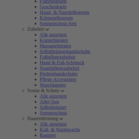
Fußpflegesets
Geschenksets
Hand- & Nagelpflegesets
Körperpflegesets
Sonnenschutz-Sets
Zubehör
Alle anzeigen
Körperbürsten
Massagebürsten
Selbstbräungshandschuhe
Fußpflegezubehör
Hand & Fuß-Schmuck
Nagelpflegezubehör
Peelinghandschuhe
Pflege Accessoires
Waschlappen
Sonne & Schutz
Alle anzeigen
After Sun
Selbstbräuner
Sonnenschutz
Haarentfernung
Alle anzeigen
Kalt- & Warmwachs
Rasierer