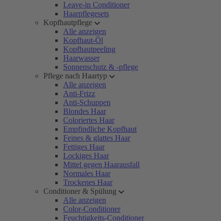
Leave-in Conditioner
Haarpflegesets
Kopfhautpflege
Alle anzeigen
Kopfhaut-Öl
Kopfhautpeeling
Haarwasser
Sonnenschutz & -pflege
Pflege nach Haartyp
Alle anzeigen
Anti-Frizz
Anti-Schuppen
Blondes Haar
Coloriertes Haar
Empfindliche Kopfhaut
Feines & glattes Haar
Fettiges Haar
Lockiges Haar
Mittel gegen Haarausfall
Normales Haar
Trockenes Haar
Conditioner & Spülung
Alle anzeigen
Color-Conditioner
Feuchtigkeits-Conditioner