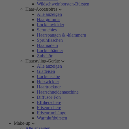
Wildschweinborsten-Bürsten
Haar-Accessoires
Alle anzeigen
Haargummis
Lockenwickler
Scrunchies
Haarspangen & -klammern
Sprühflaschen
Haarnadeln
Lockenbänder
Zubehör
Haarstyling-Geräte
Alle anzeigen
Glätteisen
Lockenstäbe
Heizwickler
Haartrockner
Haarschneidemaschine
Diffusor-Fön
Effilierschere
Friseurschere
Friseurumhänge
Warmluftbürsten
Make-up
Alle anzeigen