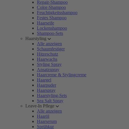
Repair-Shampoo
Color-Shampoo
Feuchtigkeitsshampoo
Festes Shampoo
Haarseife
Lockenshampoo
Shampoo-Sets
Haarstyling
Alle anzeigen
Schaumfestiger
Hitzeschutz
Haarwachs
Styling Spray
Ansatzspray
Haarcreme & Stylingcreme
Haargel
Haarpuder
Haarspray
Haarstyling-Sets
Sea Salt Spray
Leave-In Pflege
Alle anzeigen
Haaröl
Haarserum
Sprühkur