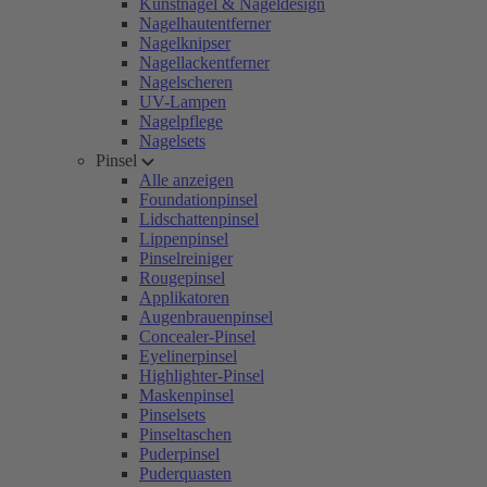
Kunstnägel & Nageldesign
Nagelhautentferner
Nagelknipser
Nagellackentferner
Nagelscheren
UV-Lampen
Nagelpflege
Nagelsets
Pinsel
Alle anzeigen
Foundationpinsel
Lidschattenpinsel
Lippenpinsel
Pinselreiniger
Rougepinsel
Applikatoren
Augenbrauenpinsel
Concealer-Pinsel
Eyelinerpinsel
Highlighter-Pinsel
Maskenpinsel
Pinselsets
Pinseltaschen
Puderpinsel
Puderquasten