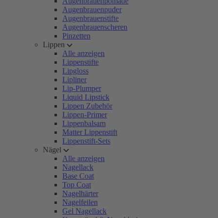
Augenbrauenpomade
Augenbrauenpuder
Augenbrauenstifte
Augenbrauenscheren
Pinzetten
Lippen
Alle anzeigen
Lippenstifte
Lipgloss
Lipliner
Lip-Plumper
Liquid Lipstick
Lippen Zubehör
Lippen-Primer
Lippenbalsam
Matter Lippenstift
Lippenstift-Sets
Nägel
Alle anzeigen
Nagellack
Base Coat
Top Coat
Nagelhärter
Nagelfeilen
Gel Nagellack