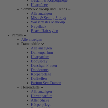
Gesicht & Körperpflege
Haarpflege
Sommer-Make-up und Trends
Alle anzeigen
Mists & Setting Sprays
Wasserfestes Make-up
Nagellack
Beach Hair stylen
Parfum
Alle anzeigen
Damendüfte
Alle anzeigen
Damenparfum
Haarparfum
Bodyspray
Duschgel Frauen
Deodorants
Körperpflege
Duftseifen
Parfum Sets Damen
Herrendüfte
Alle anzeigen
Herrenparfum
After Shave
Körperpflege