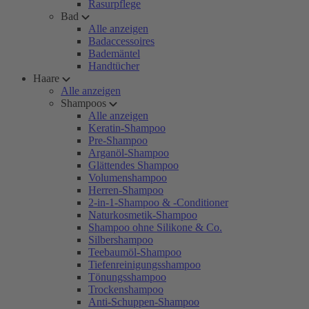
Rasurpflege
Bad
Alle anzeigen
Badaccessoires
Bademäntel
Handtücher
Haare
Alle anzeigen
Shampoos
Alle anzeigen
Keratin-Shampoo
Pre-Shampoo
Arganöl-Shampoo
Glättendes Shampoo
Volumenshampoo
Herren-Shampoo
2-in-1-Shampoo & -Conditioner
Naturkosmetik-Shampoo
Shampoo ohne Silikone & Co.
Silbershampoo
Teebaumöl-Shampoo
Tiefenreinigungsshampoo
Tönungsshampoo
Trockenshampoo
Anti-Schuppen-Shampoo