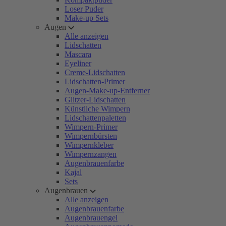
Loser Puder
Make-up Sets
Augen
Alle anzeigen
Lidschatten
Mascara
Eyeliner
Creme-Lidschatten
Lidschatten-Primer
Augen-Make-up-Entferner
Glitzer-Lidschatten
Künstliche Wimpern
Lidschattenpaletten
Wimpern-Primer
Wimpernbürsten
Wimpernkleber
Wimpernzangen
Augenbrauenfarbe
Kajal
Sets
Augenbrauen
Alle anzeigen
Augenbrauenfarbe
Augenbrauengel