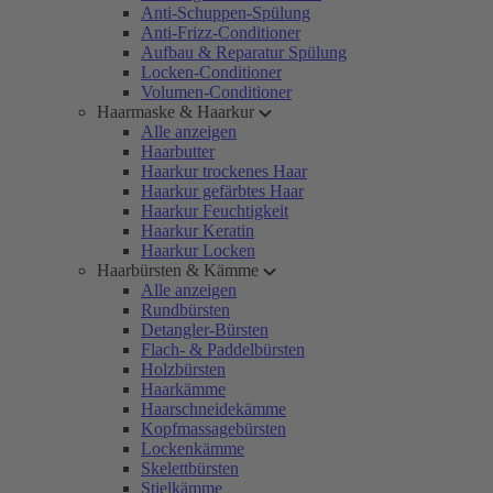
Anti-Schuppen-Spülung
Anti-Frizz-Conditioner
Aufbau & Reparatur Spülung
Locken-Conditioner
Volumen-Conditioner
Haarmaske & Haarkur
Alle anzeigen
Haarbutter
Haarkur trockenes Haar
Haarkur gefärbtes Haar
Haarkur Feuchtigkeit
Haarkur Keratin
Haarkur Locken
Haarbürsten & Kämme
Alle anzeigen
Rundbürsten
Detangler-Bürsten
Flach- & Paddelbürsten
Holzbürsten
Haarkämme
Haarschneidekämme
Kopfmassagebürsten
Lockenkämme
Skelettbürsten
Stielkämme