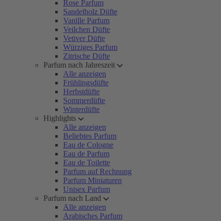
Rose Parfum
Sandelholz Düfte
Vanille Parfum
Veilchen Düfte
Vetiver Düfte
Würziges Parfum
Zitrische Düfte
Parfum nach Jahreszeit
Alle anzeigen
Frühlingsdüfte
Herbstdüfte
Sommerdüfte
Winterdüfte
Highlights
Alle anzeigen
Beliebtes Parfum
Eau de Cologne
Eau de Parfum
Eau de Toilette
Parfum auf Rechnung
Parfum Miniaturen
Unisex Parfum
Parfum nach Land
Alle anzeigen
Arabisches Parfum