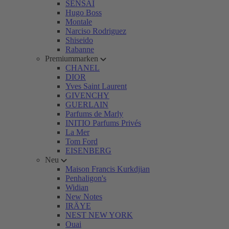
SENSAI
Hugo Boss
Montale
Narciso Rodriguez
Shiseido
Rabanne
Premiummarken
CHANEL
DIOR
Yves Saint Laurent
GIVENCHY
GUERLAIN
Parfums de Marly
INITIO Parfums Privés
La Mer
Tom Ford
EISENBERG
Neu
Maison Francis Kurkdjian
Penhaligon's
Widian
New Notes
IRÄYE
NEST NEW YORK
Ouai