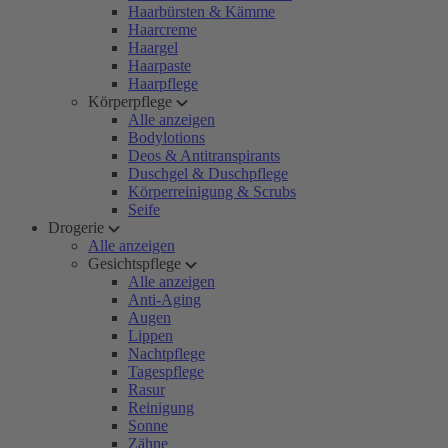
Haarbürsten & Kämme
Haarcreme
Haargel
Haarpaste
Haarpflege
Körperpflege
Alle anzeigen
Bodylotions
Deos & Antitranspirants
Duschgel & Duschpflege
Körperreinigung & Scrubs
Seife
Drogerie
Alle anzeigen
Gesichtspflege
Alle anzeigen
Anti-Aging
Augen
Lippen
Nachtpflege
Tagespflege
Rasur
Reinigung
Sonne
Zähne