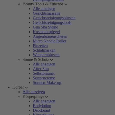
Beauty Tools & Zubehör
Alle anzeigen
Gesichtsmassage
Gesichtsreinigungsbürsten
Gesichtsreinigungstools
Gua Sha Steine
Kosmetikspiegel
Augenbrauenscheren
Micro Needle Roller
Pinzetten
Schlafmasken
Wimpernbürsten
Sonne & Schutz
Alle anzeigen
After Sun
Selbstbräuner
Sonnencreme
Sonnen-Make-up
Körper
Alle anzeigen
Körperpflege
Alle anzeigen
Bodylotion
Deodorant
Körperbutter