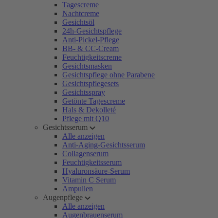
Tagescreme
Nachtcreme
Gesichtsöl
24h-Gesichtspflege
Anti-Pickel-Pflege
BB- & CC-Cream
Feuchtigkeitscreme
Gesichtsmasken
Gesichtspflege ohne Parabene
Gesichtspflegesets
Gesichtsspray
Getönte Tagescreme
Hals & Dekolleté
Pflege mit Q10
Gesichtsserum
Alle anzeigen
Anti-Aging-Gesichtsserum
Collagenserum
Feuchtigkeitsserum
Hyaluronsäure-Serum
Vitamin C Serum
Ampullen
Augenpflege
Alle anzeigen
Augenbrauenserum