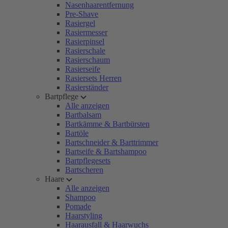
Nasenhaarentfernung
Pre-Shave
Rasiergel
Rasiermesser
Rasierpinsel
Rasierschale
Rasierschaum
Rasierseife
Rasiersets Herren
Rasierständer
Bartpflege
Alle anzeigen
Bartbalsam
Bartkämme & Bartbürsten
Bartöle
Bartschneider & Barttrimmer
Bartseife & Bartshampoo
Bartpflegesets
Bartscheren
Haare
Alle anzeigen
Shampoo
Pomade
Haarstyling
Haarausfall & Haarwuchs