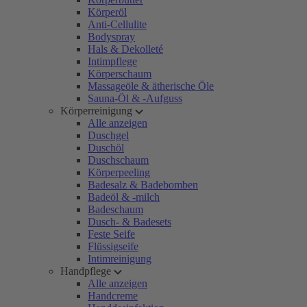
Körperöl
Anti-Cellulite
Bodyspray
Hals & Dekolleté
Intimpflege
Körperschaum
Massageöle & ätherische Öle
Sauna-Öl & -Aufguss
Körperreinigung
Alle anzeigen
Duschgel
Duschöl
Duschschaum
Körperpeeling
Badesalz & Badebomben
Badeöl & -milch
Badeschaum
Dusch- & Badesets
Feste Seife
Flüssigseife
Intimreinigung
Handpflege
Alle anzeigen
Handcreme