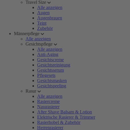
Travel Size
Alle anzeigen
Augen
Augenbrauen
Teint
Zubehör
Männerpflege
Alle anzeigen
Gesichtspflege
Alle anzeigen
Anti-Aging
Gesichtscreme
Gesichtsreinigung
Gesichtsserum
Pflegesets
Gesichtsmasken
Gesichtspeeling
Rasur
Alle anzeigen
Rasiercreme
Nassrasierer
After Shave Balsam & Lotion
Elektrische Rasierer & Trimmer
Rasierhobel & Zubehör
Herrenrasierer