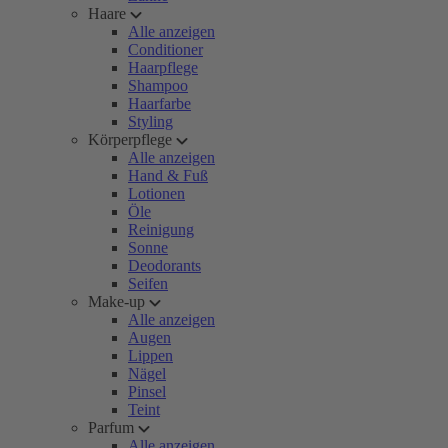
Haare
Alle anzeigen
Conditioner
Haarpflege
Shampoo
Haarfarbe
Styling
Körperpflege
Alle anzeigen
Hand & Fuß
Lotionen
Öle
Reinigung
Sonne
Deodorants
Seifen
Make-up
Alle anzeigen
Augen
Lippen
Nägel
Pinsel
Teint
Parfum
Alle anzeigen