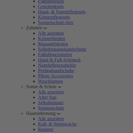
Fußpflegesets
Geschenksets
Hand- & Nagelpflegesets
Körperpflegesets
Sonnenschutz-Sets
Zubehör
Alle anzeigen
Körperbürsten
Massagebürsten
Selbstbräungshandschuhe
Fußpflegezubehör
Hand & Fuß-Schmuck
Nagelpflegezubehör
Peelinghandschuhe
Pflege Accessoires
Waschlappen
Sonne & Schutz
Alle anzeigen
After Sun
Selbstbräuner
Sonnenschutz
Haarentfernung
Alle anzeigen
Kalt- & Warmwachs
Rasierer