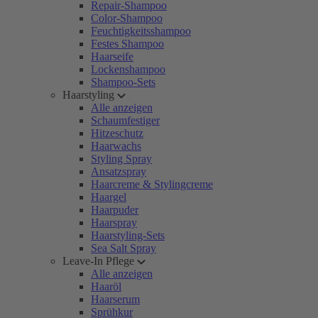
Repair-Shampoo
Color-Shampoo
Feuchtigkeitsshampoo
Festes Shampoo
Haarseife
Lockenshampoo
Shampoo-Sets
Haarstyling
Alle anzeigen
Schaumfestiger
Hitzeschutz
Haarwachs
Styling Spray
Ansatzspray
Haarcreme & Stylingcreme
Haargel
Haarpuder
Haarspray
Haarstyling-Sets
Sea Salt Spray
Leave-In Pflege
Alle anzeigen
Haaröl
Haarserum
Sprühkur