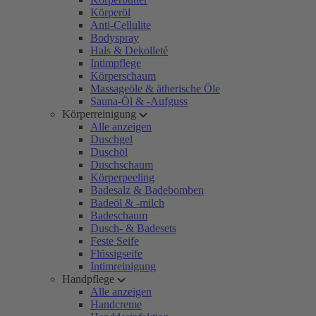
Körperöl
Anti-Cellulite
Bodyspray
Hals & Dekolleté
Intimpflege
Körperschaum
Massageöle & ätherische Öle
Sauna-Öl & -Aufguss
Körperreinigung
Alle anzeigen
Duschgel
Duschöl
Duschschaum
Körperpeeling
Badesalz & Badebomben
Badeöl & -milch
Badeschaum
Dusch- & Badesets
Feste Seife
Flüssigseife
Intimreinigung
Handpflege
Alle anzeigen
Handcreme