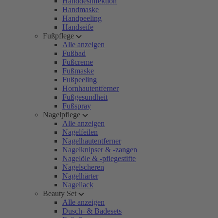
Handdesinfektion
Handmaske
Handpeeling
Handseife
Fußpflege
Alle anzeigen
Fußbad
Fußcreme
Fußmaske
Fußpeeling
Hornhautentferner
Fußgesundheit
Fußspray
Nagelpflege
Alle anzeigen
Nagelfeilen
Nagelhautentferner
Nagelknipser & -zangen
Nagelöle & -pflegestifte
Nagelscheren
Nagelhärter
Nagellack
Beauty Set
Alle anzeigen
Dusch- & Badesets