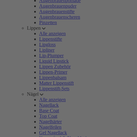
Augenbrauenpomade
Augenbrauenpuder
Augenbrauenstifte
Augenbrauenscheren
Pinzetten
Lippen
Alle anzeigen
Lippenstifte
Lipgloss
Lipliner
Lip-Plumper
Liquid Lipstick
Lippen Zubehör
Lippen-Primer
Lippenbalsam
Matter Lippenstift
Lippenstift-Sets
Nägel
Alle anzeigen
Nagellack
Base Coat
Top Coat
Nagelhärter
Nagelfeilen
Gel Nagellack