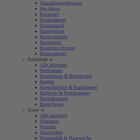
Nasenhaarentfernung
Pre-Shave
Rasiergel
Rasiermesser
Rasierpinsel
Rasierschale
Rasierschaum
Rasierseife
Rasiersets Herren
Rasierständer
Bartpflege
Alle anzeigen
Bartbalsam
Bartkämme & Bartbürsten
Bartöle
Bartschneider & Barttrimmer
Bartseife & Bartshampoo
Bartpflegesets
Bartscheren
Haare
Alle anzeigen
Shampoo
Pomade
Haarstyling
Haarausfall & Haarwuchs