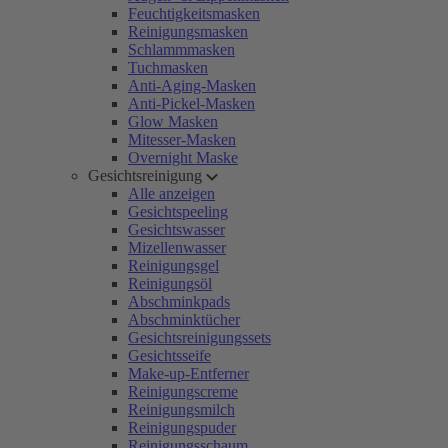
Feuchtigkeitsmasken
Reinigungsmasken
Schlammmasken
Tuchmasken
Anti-Aging-Masken
Anti-Pickel-Masken
Glow Masken
Mitesser-Masken
Overnight Maske
Gesichtsreinigung
Alle anzeigen
Gesichtspeeling
Gesichtswasser
Mizellenwasser
Reinigungsgel
Reinigungsöl
Abschminkpads
Abschminktücher
Gesichtsreinigungssets
Gesichtsseife
Make-up-Entferner
Reinigungscreme
Reinigungsmilch
Reinigungspuder
Reinigungsschaum