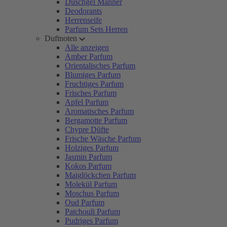
Duschgel Männer
Deodorants
Herrenseife
Parfum Sets Herren
Duftnoten
Alle anzeigen
Amber Parfum
Orientalisches Parfum
Blumiges Parfum
Fruchtiges Parfum
Frisches Parfum
Apfel Parfum
Aromatisches Parfum
Bergamotte Parfum
Chypre Düfte
Frische Wäsche Parfum
Holziges Parfum
Jasmin Parfum
Kokos Parfum
Maiglöckchen Parfum
Molekül Parfum
Moschus Parfum
Oud Parfum
Patchouli Parfum
Pudriges Parfum