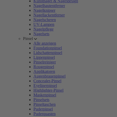
Kunstnägel & Nageldesign
Nagelhautentferner
Nagelknipser
Nagellackentferner
Nagelscheren
UV-Lampen
Nagelpflege
Nagelsets
Pinsel
Alle anzeigen
Foundationpinsel
Lidschattenpinsel
Lippenpinsel
Pinselreiniger
Rougepinsel
Applikatoren
Augenbrauenpinsel
Concealer-Pinsel
Eyelinerpinsel
Highlighter-Pinsel
Maskenpinsel
Pinselsets
Pinseltaschen
Puderpinsel
Puderquasten