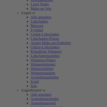
Loser Puder
Make-up Sets
Augen
Alle anzeigen
Lidschatten
Mascara
Eyeliner
Creme-Lidschatten
Lidschatten-Primer
Augen-Make-up-Entferner
Glitzer-Lidschatten
Künstliche Wimpern
Lidschattenpaletten
Wimpern-Primer
Wimpernbürsten
Wimpernkleber
Wimpernzangen
Augenbrauenfarbe
Kajal
Sets
Augenbrauen
Alle anzeigen
Augenbrauenfarbe
Augenbrauengel