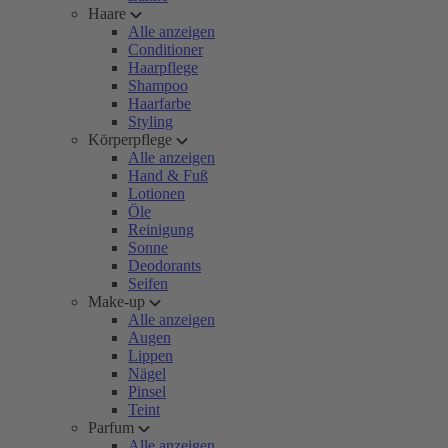
Haare
Alle anzeigen
Conditioner
Haarpflege
Shampoo
Haarfarbe
Styling
Körperpflege
Alle anzeigen
Hand & Fuß
Lotionen
Öle
Reinigung
Sonne
Deodorants
Seifen
Make-up
Alle anzeigen
Augen
Lippen
Nägel
Pinsel
Teint
Parfum
Alle anzeigen