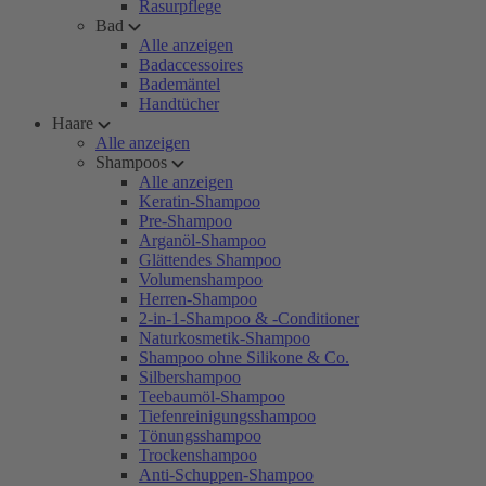
Rasurpflege
Bad
Alle anzeigen
Badaccessoires
Bademäntel
Handtücher
Haare
Alle anzeigen
Shampoos
Alle anzeigen
Keratin-Shampoo
Pre-Shampoo
Arganöl-Shampoo
Glättendes Shampoo
Volumenshampoo
Herren-Shampoo
2-in-1-Shampoo & -Conditioner
Naturkosmetik-Shampoo
Shampoo ohne Silikone & Co.
Silbershampoo
Teebaumöl-Shampoo
Tiefenreinigungsshampoo
Tönungsshampoo
Trockenshampoo
Anti-Schuppen-Shampoo