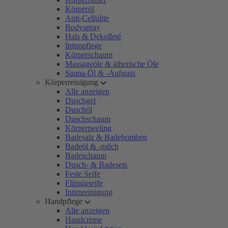
Körperöl
Anti-Cellulite
Bodyspray
Hals & Dekolleté
Intimpflege
Körperschaum
Massageöle & ätherische Öle
Sauna-Öl & -Aufguss
Körperreinigung
Alle anzeigen
Duschgel
Duschöl
Duschschaum
Körperpeeling
Badesalz & Badebomben
Badeöl & -milch
Badeschaum
Dusch- & Badesets
Feste Seife
Flüssigseife
Intimreinigung
Handpflege
Alle anzeigen
Handcreme