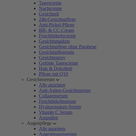
Tagescreme
Nachtcreme
Gesichtsöl
24h-Gesichtspflege
Anti-Pickel-Pflege
BB- & CC-Cream
Feuchtigkeitscreme
Gesichtsmasken
Gesichtspflege ohne Parabene
Gesichtspflegesets
Gesichtsspray
Getönte Tagescreme
Hals & Dekolleté
Pflege mit Q10
Gesichtsserum
Alle anzeigen
Anti-Aging-Gesichtsserum
Collagenserum
Feuchtigkeitsserum
Hyaluronsäure-Serum
Vitamin C Serum
Ampullen
Augenpflege
Alle anzeigen
Augenbrauenserum