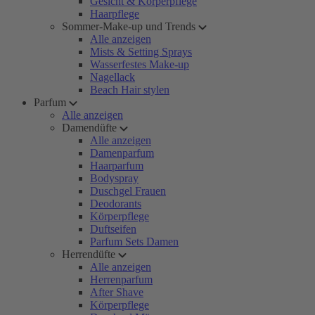
Gesicht & Körperpflege
Haarpflege
Sommer-Make-up und Trends
Alle anzeigen
Mists & Setting Sprays
Wasserfestes Make-up
Nagellack
Beach Hair stylen
Parfum
Alle anzeigen
Damendüfte
Alle anzeigen
Damenparfum
Haarparfum
Bodyspray
Duschgel Frauen
Deodorants
Körperpflege
Duftseifen
Parfum Sets Damen
Herrendüfte
Alle anzeigen
Herrenparfum
After Shave
Körperpflege