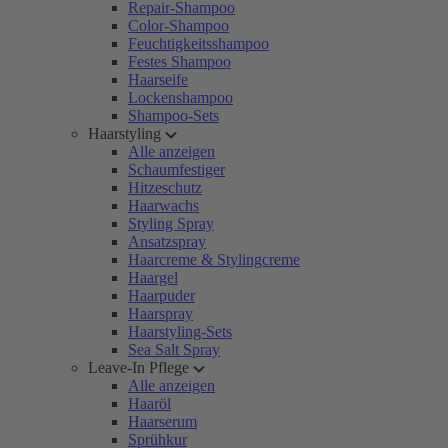
Repair-Shampoo
Color-Shampoo
Feuchtigkeitsshampoo
Festes Shampoo
Haarseife
Lockenshampoo
Shampoo-Sets
Haarstyling
Alle anzeigen
Schaumfestiger
Hitzeschutz
Haarwachs
Styling Spray
Ansatzspray
Haarcreme & Stylingcreme
Haargel
Haarpuder
Haarspray
Haarstyling-Sets
Sea Salt Spray
Leave-In Pflege
Alle anzeigen
Haaröl
Haarserum
Sprühkur