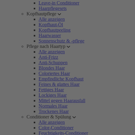
Leave-in Conditioner
Haarpflegesets
Kopfhautpflege
Alle anzeigen
Kopfhaut-Öl
Kopfhautpeeling
Haarwasser
Sonnenschutz & -pflege
Pflege nach Haartyp
Alle anzeigen
Anti-Frizz
Anti-Schuppen
Blondes Haar
Coloriertes Haar
Empfindliche Kopfhaut
Feines & glattes Haar
Fettiges Haar
Lockiges Haar
Mittel gegen Haarausfall
Normales Haar
Trockenes Haar
Conditioner & Spülung
Alle anzeigen
Color-Conditioner
Feuchtigkeits-Conditioner