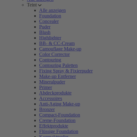
Teint
Alle anzeigen
Foundation
Concealer
Puder
Blush
Highlighter
BB- & CC-Cream
Camouflage Make-up
Color Corrector
Contouring
Contouring Paletten
Fixing Spray & Fixierpuder
Make-up Entferner
Mineralpuder
Primer
Abdeckprodukte
Accessoires
Anti-Aging Make-up
Bronzer
Compact-Foundation
Creme-Foundation
Effektprodukte
Flüssige Foundation
Kompaktpuder