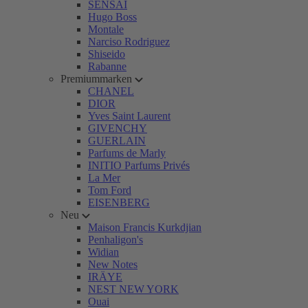
SENSAI
Hugo Boss
Montale
Narciso Rodriguez
Shiseido
Rabanne
Premiummarken
CHANEL
DIOR
Yves Saint Laurent
GIVENCHY
GUERLAIN
Parfums de Marly
INITIO Parfums Privés
La Mer
Tom Ford
EISENBERG
Neu
Maison Francis Kurkdjian
Penhaligon's
Widian
New Notes
IRÄYE
NEST NEW YORK
Ouai