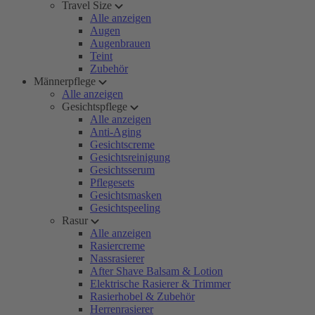
Travel Size
Alle anzeigen
Augen
Augenbrauen
Teint
Zubehör
Männerpflege
Alle anzeigen
Gesichtspflege
Alle anzeigen
Anti-Aging
Gesichtscreme
Gesichtsreinigung
Gesichtsserum
Pflegesets
Gesichtsmasken
Gesichtspeeling
Rasur
Alle anzeigen
Rasiercreme
Nassrasierer
After Shave Balsam & Lotion
Elektrische Rasierer & Trimmer
Rasierhobel & Zubehör
Herrenrasierer