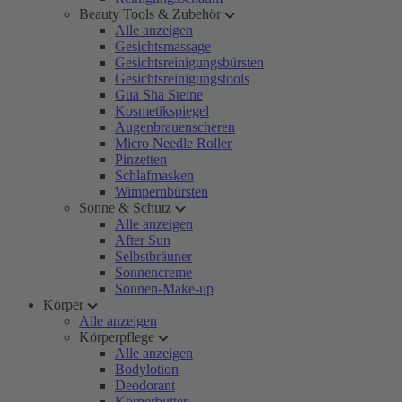
Beauty Tools & Zubehör
Alle anzeigen
Gesichtsmassage
Gesichtsreinigungsbürsten
Gesichtsreinigungstools
Gua Sha Steine
Kosmetikspiegel
Augenbrauenscheren
Micro Needle Roller
Pinzetten
Schlafmasken
Wimpernbürsten
Sonne & Schutz
Alle anzeigen
After Sun
Selbstbräuner
Sonnencreme
Sonnen-Make-up
Körper
Alle anzeigen
Körperpflege
Alle anzeigen
Bodylotion
Deodorant
Körperbutter