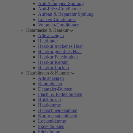
Anti-Schuppen-Spülung
Anti-Frizz-Conditioner
Aufbau & Reparatur Spülung
Locken-Conditioner
Volumen-Conditioner
Haarmaske & Haarkur
Alle anzeigen
Haarbutter
Haarkur trockenes Haar
Haarkur gefärbtes Haar
Haarkur Feuchtigkeit
Haarkur Keratin
Haarkur Locken
Haarbürsten & Kämme
Alle anzeigen
Rundbürsten
Detangler-Bürsten
Flach- & Paddelbürsten
Holzbürsten
Haarkämme
Haarschneidekämme
Kopfmassagebürsten
Lockenkämme
Skelettbürsten
Stielkämme