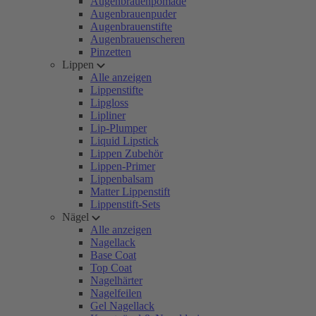
Augenbrauenpomade
Augenbrauenpuder
Augenbrauenstifte
Augenbrauenscheren
Pinzetten
Lippen
Alle anzeigen
Lippenstifte
Lipgloss
Lipliner
Lip-Plumper
Liquid Lipstick
Lippen Zubehör
Lippen-Primer
Lippenbalsam
Matter Lippenstift
Lippenstift-Sets
Nägel
Alle anzeigen
Nagellack
Base Coat
Top Coat
Nagelhärter
Nagelfeilen
Gel Nagellack