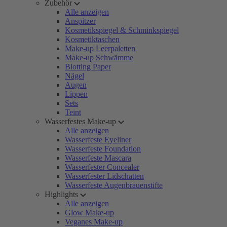
Zubehör
Alle anzeigen
Anspitzer
Kosmetikspiegel & Schminkspiegel
Kosmetiktaschen
Make-up Leerpaletten
Make-up Schwämme
Blotting Paper
Nägel
Augen
Lippen
Sets
Teint
Wasserfestes Make-up
Alle anzeigen
Wasserfeste Eyeliner
Wasserfeste Foundation
Wasserfeste Mascara
Wasserfester Concealer
Wasserfester Lidschatten
Wasserfeste Augenbrauenstifte
Highlights
Alle anzeigen
Glow Make-up
Veganes Make-up