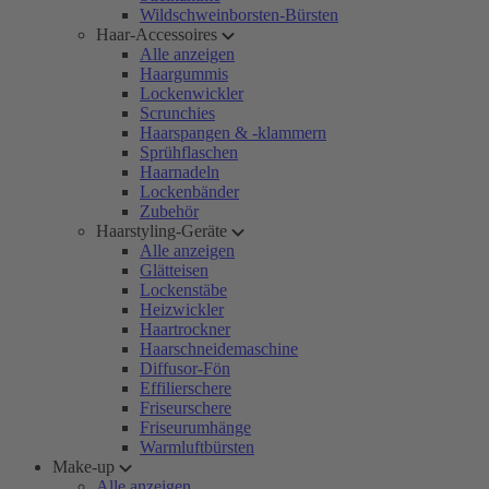
Wildschweinborsten-Bürsten
Haar-Accessoires
Alle anzeigen
Haargummis
Lockenwickler
Scrunchies
Haarspangen & -klammern
Sprühflaschen
Haarnadeln
Lockenbänder
Zubehör
Haarstyling-Geräte
Alle anzeigen
Glätteisen
Lockenstäbe
Heizwickler
Haartrockner
Haarschneidemaschine
Diffusor-Fön
Effilierschere
Friseurschere
Friseurumhänge
Warmluftbürsten
Make-up
Alle anzeigen