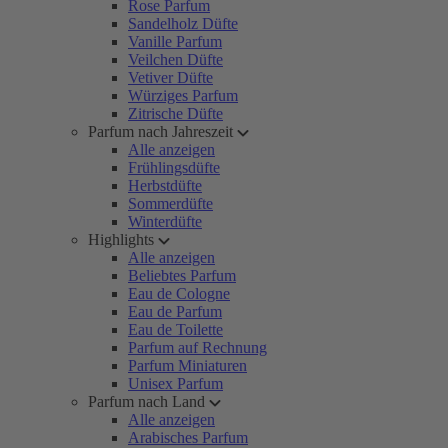
Rose Parfum
Sandelholz Düfte
Vanille Parfum
Veilchen Düfte
Vetiver Düfte
Würziges Parfum
Zitrische Düfte
Parfum nach Jahreszeit
Alle anzeigen
Frühlingsdüfte
Herbstdüfte
Sommerdüfte
Winterdüfte
Highlights
Alle anzeigen
Beliebtes Parfum
Eau de Cologne
Eau de Parfum
Eau de Toilette
Parfum auf Rechnung
Parfum Miniaturen
Unisex Parfum
Parfum nach Land
Alle anzeigen
Arabisches Parfum