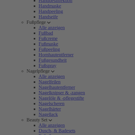
Handdesinfektion
Handmaske
Handpeeling
Handseife
Fußpflege
Alle anzeigen
Fußbad
Fußcreme
Fußmaske
Fußpeeling
Hornhautentferner
Fußgesundheit
Fußspray
Nagelpflege
Alle anzeigen
Nagelfeilen
Nagelhautentferner
Nagelknipser & -zangen
Nagelöle & -pflegestifte
Nagelscheren
Nagelhärter
Nagellack
Beauty Set
Alle anzeigen
Dusch- & Badesets