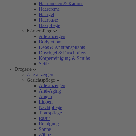
Haarbürsten & Kämme
Haarcreme
Haargel
Haarpaste
Haarpflege
Körperpflege
Alle anzeigen
Bodylotions
Deos & Antitranspirants
Duschgel & Duschpflege
Körperreinigung & Scrubs
Seife
Drogerie
Alle anzeigen
Gesichtspflege
Alle anzeigen
Anti-Aging
Augen
Lippen
Nachtpflege
Tagespflege
Rasur
Reinigung
Sonne
Zähne