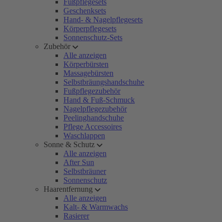
Fußpflegesets
Geschenksets
Hand- & Nagelpflegesets
Körperpflegesets
Sonnenschutz-Sets
Zubehör
Alle anzeigen
Körperbürsten
Massagebürsten
Selbstbräungshandschuhe
Fußpflegezubehör
Hand & Fuß-Schmuck
Nagelpflegezubehör
Peelinghandschuhe
Pflege Accessoires
Waschlappen
Sonne & Schutz
Alle anzeigen
After Sun
Selbstbräuner
Sonnenschutz
Haarentfernung
Alle anzeigen
Kalt- & Warmwachs
Rasierer