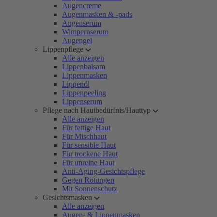
Augencreme
Augenmasken & -pads
Augenserum
Wimpernserum
Augengel
Lippenpflege
Alle anzeigen
Lippenbalsam
Lippenmasken
Lippenöl
Lippenpeeling
Lippenserum
Pflege nach Hautbedürfnis/Hauttyp
Alle anzeigen
Für fettige Haut
Für Mischhaut
Für sensible Haut
Für trockene Haut
Für unreine Haut
Anti-Aging-Gesichtspflege
Gegen Rötungen
Mit Sonnenschutz
Gesichtsmasken
Alle anzeigen
Augen- & Lippenmasken