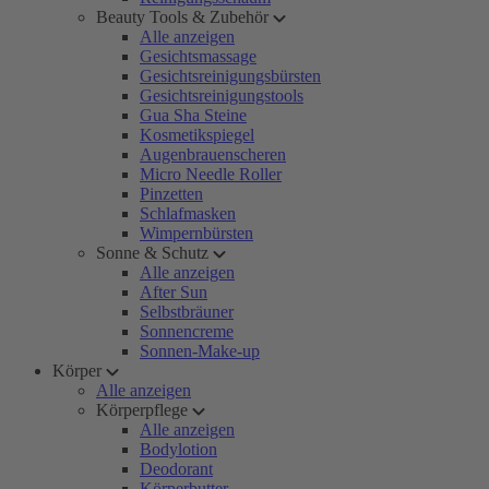
Beauty Tools & Zubehör
Alle anzeigen
Gesichtsmassage
Gesichtsreinigungsbürsten
Gesichtsreinigungstools
Gua Sha Steine
Kosmetikspiegel
Augenbrauenscheren
Micro Needle Roller
Pinzetten
Schlafmasken
Wimpernbürsten
Sonne & Schutz
Alle anzeigen
After Sun
Selbstbräuner
Sonnencreme
Sonnen-Make-up
Körper
Alle anzeigen
Körperpflege
Alle anzeigen
Bodylotion
Deodorant
Körperbutter