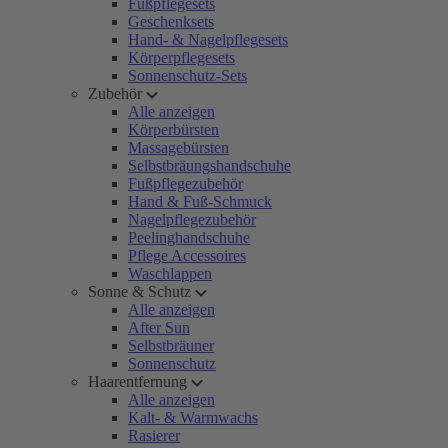
Fußpflegesets
Geschenksets
Hand- & Nagelpflegesets
Körperpflegesets
Sonnenschutz-Sets
Zubehör
Alle anzeigen
Körperbürsten
Massagebürsten
Selbstbräungshandschuhe
Fußpflegezubehör
Hand & Fuß-Schmuck
Nagelpflegezubehör
Peelinghandschuhe
Pflege Accessoires
Waschlappen
Sonne & Schutz
Alle anzeigen
After Sun
Selbstbräuner
Sonnenschutz
Haarentfernung
Alle anzeigen
Kalt- & Warmwachs
Rasierer