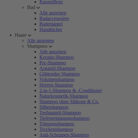
Rasurpflege
Bad
Alle anzeigen
Badaccessoires
Bademäntel
Handtücher
Haare
Alle anzeigen
Shampoos
Alle anzeigen
Keratin-Shampoo
Pre-Shampoo
Arganöl-Shampoo
Glättendes Shampoo
Volumenshampoo
Herren-Shampoo
2-in-1-Shampoo & -Conditioner
Naturkosmetik-Shampoo
Shampoo ohne Silikone & Co.
Silbershampoo
Teebaumöl-Shampoo
Tiefenreinigungsshampoo
Tönungsshampoo
Trockenshampoo
Anti-Schuppen-Shampoo