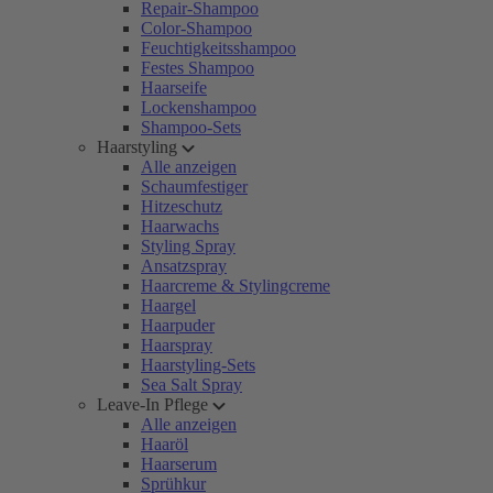
Repair-Shampoo
Color-Shampoo
Feuchtigkeitsshampoo
Festes Shampoo
Haarseife
Lockenshampoo
Shampoo-Sets
Haarstyling
Alle anzeigen
Schaumfestiger
Hitzeschutz
Haarwachs
Styling Spray
Ansatzspray
Haarcreme & Stylingcreme
Haargel
Haarpuder
Haarspray
Haarstyling-Sets
Sea Salt Spray
Leave-In Pflege
Alle anzeigen
Haaröl
Haarserum
Sprühkur