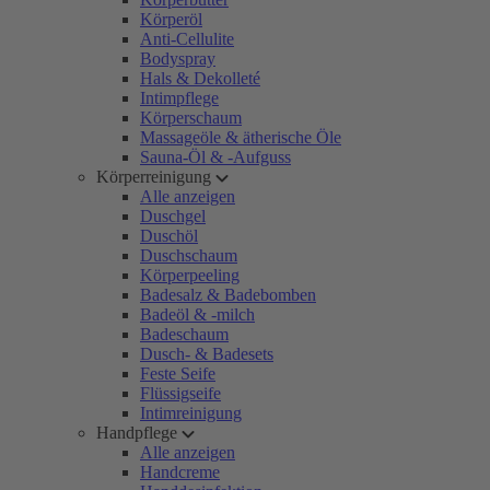
Körperöl
Anti-Cellulite
Bodyspray
Hals & Dekolleté
Intimpflege
Körperschaum
Massageöle & ätherische Öle
Sauna-Öl & -Aufguss
Körperreinigung
Alle anzeigen
Duschgel
Duschöl
Duschschaum
Körperpeeling
Badesalz & Badebomben
Badeöl & -milch
Badeschaum
Dusch- & Badesets
Feste Seife
Flüssigseife
Intimreinigung
Handpflege
Alle anzeigen
Handcreme