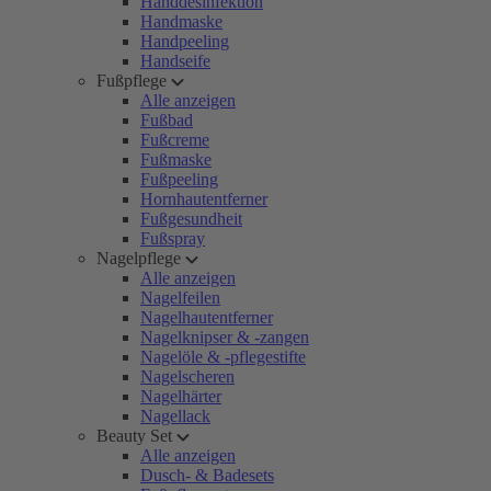
Handdesinfektion
Handmaske
Handpeeling
Handseife
Fußpflege
Alle anzeigen
Fußbad
Fußcreme
Fußmaske
Fußpeeling
Hornhautentferner
Fußgesundheit
Fußspray
Nagelpflege
Alle anzeigen
Nagelfeilen
Nagelhautentferner
Nagelknipser & -zangen
Nagelöle & -pflegestifte
Nagelscheren
Nagelhärter
Nagellack
Beauty Set
Alle anzeigen
Dusch- & Badesets