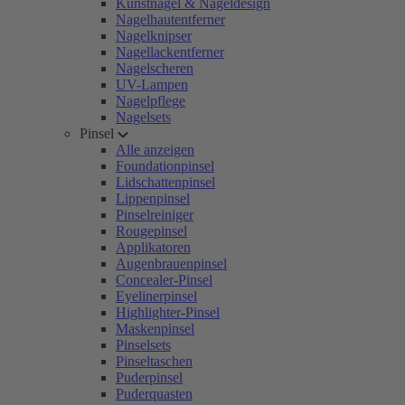
Kunstnägel & Nageldesign
Nagelhautentferner
Nagelknipser
Nagellackentferner
Nagelscheren
UV-Lampen
Nagelpflege
Nagelsets
Pinsel
Alle anzeigen
Foundationpinsel
Lidschattenpinsel
Lippenpinsel
Pinselreiniger
Rougepinsel
Applikatoren
Augenbrauenpinsel
Concealer-Pinsel
Eyelinerpinsel
Highlighter-Pinsel
Maskenpinsel
Pinselsets
Pinseltaschen
Puderpinsel
Puderquasten