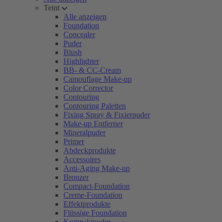
Teint
Alle anzeigen
Foundation
Concealer
Puder
Blush
Highlighter
BB- & CC-Cream
Camouflage Make-up
Color Corrector
Contouring
Contouring Paletten
Fixing Spray & Fixierpuder
Make-up Entferner
Mineralpuder
Primer
Abdeckprodukte
Accessoires
Anti-Aging Make-up
Bronzer
Compact-Foundation
Creme-Foundation
Effektprodukte
Flüssige Foundation
Kompaktpuder