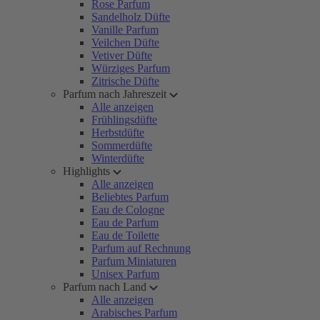
Rose Parfum
Sandelholz Düfte
Vanille Parfum
Veilchen Düfte
Vetiver Düfte
Würziges Parfum
Zitrische Düfte
Parfum nach Jahreszeit
Alle anzeigen
Frühlingsdüfte
Herbstdüfte
Sommerdüfte
Winterdüfte
Highlights
Alle anzeigen
Beliebtes Parfum
Eau de Cologne
Eau de Parfum
Eau de Toilette
Parfum auf Rechnung
Parfum Miniaturen
Unisex Parfum
Parfum nach Land
Alle anzeigen
Arabisches Parfum