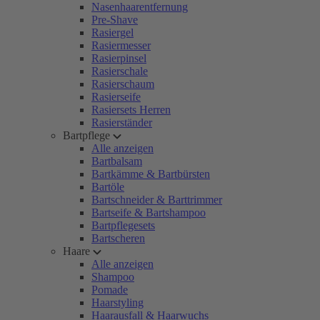
Nasenhaarentfernung
Pre-Shave
Rasiergel
Rasiermesser
Rasierpinsel
Rasierschale
Rasierschaum
Rasierseife
Rasiersets Herren
Rasierständer
Bartpflege
Alle anzeigen
Bartbalsam
Bartkämme & Bartbürsten
Bartöle
Bartschneider & Barttrimmer
Bartseife & Bartshampoo
Bartpflegesets
Bartscheren
Haare
Alle anzeigen
Shampoo
Pomade
Haarstyling
Haarausfall & Haarwuchs