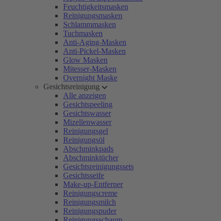
Feuchtigkeitsmasken
Reinigungsmasken
Schlammmasken
Tuchmasken
Anti-Aging-Masken
Anti-Pickel-Masken
Glow Masken
Mitesser-Masken
Overnight Maske
Gesichtsreinigung
Alle anzeigen
Gesichtspeeling
Gesichtswasser
Mizellenwasser
Reinigungsgel
Reinigungsöl
Abschminkpads
Abschminktücher
Gesichtsreinigungssets
Gesichtsseife
Make-up-Entferner
Reinigungscreme
Reinigungsmilch
Reinigungspuder
Reinigungsschaum