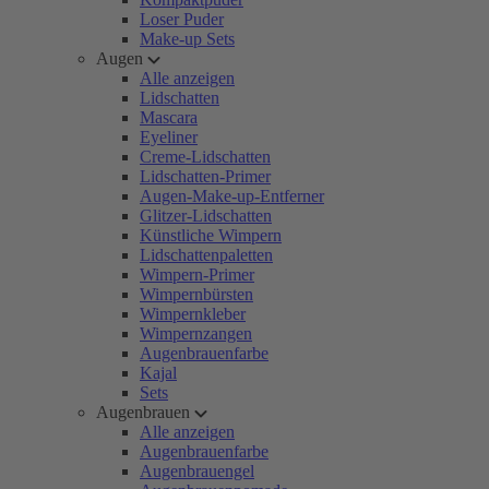
Loser Puder
Make-up Sets
Augen
Alle anzeigen
Lidschatten
Mascara
Eyeliner
Creme-Lidschatten
Lidschatten-Primer
Augen-Make-up-Entferner
Glitzer-Lidschatten
Künstliche Wimpern
Lidschattenpaletten
Wimpern-Primer
Wimpernbürsten
Wimpernkleber
Wimpernzangen
Augenbrauenfarbe
Kajal
Sets
Augenbrauen
Alle anzeigen
Augenbrauenfarbe
Augenbrauengel