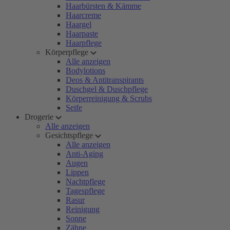
Haarbürsten & Kämme
Haarcreme
Haargel
Haarpaste
Haarpflege
Körperpflege
Alle anzeigen
Bodylotions
Deos & Antitranspirants
Duschgel & Duschpflege
Körperreinigung & Scrubs
Seife
Drogerie
Alle anzeigen
Gesichtspflege
Alle anzeigen
Anti-Aging
Augen
Lippen
Nachtpflege
Tagespflege
Rasur
Reinigung
Sonne
Zähne