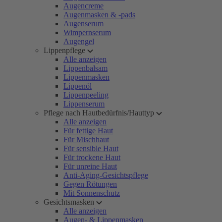
Augencreme
Augenmasken & -pads
Augenserum
Wimpernserum
Augengel
Lippenpflege
Alle anzeigen
Lippenbalsam
Lippenmasken
Lippenöl
Lippenpeeling
Lippenserum
Pflege nach Hautbedürfnis/Hauttyp
Alle anzeigen
Für fettige Haut
Für Mischhaut
Für sensible Haut
Für trockene Haut
Für unreine Haut
Anti-Aging-Gesichtspflege
Gegen Rötungen
Mit Sonnenschutz
Gesichtsmasken
Alle anzeigen
Augen- & Lippenmasken