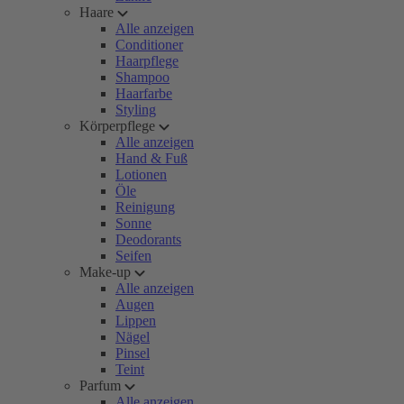
Haare
Alle anzeigen
Conditioner
Haarpflege
Shampoo
Haarfarbe
Styling
Körperpflege
Alle anzeigen
Hand & Fuß
Lotionen
Öle
Reinigung
Sonne
Deodorants
Seifen
Make-up
Alle anzeigen
Augen
Lippen
Nägel
Pinsel
Teint
Parfum
Alle anzeigen