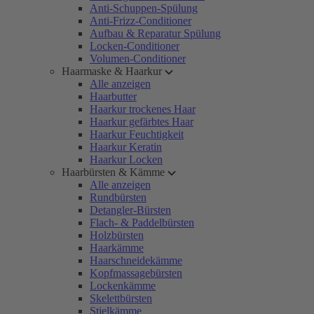
Anti-Schuppen-Spülung
Anti-Frizz-Conditioner
Aufbau & Reparatur Spülung
Locken-Conditioner
Volumen-Conditioner
Haarmaske & Haarkur
Alle anzeigen
Haarbutter
Haarkur trockenes Haar
Haarkur gefärbtes Haar
Haarkur Feuchtigkeit
Haarkur Keratin
Haarkur Locken
Haarbürsten & Kämme
Alle anzeigen
Rundbürsten
Detangler-Bürsten
Flach- & Paddelbürsten
Holzbürsten
Haarkämme
Haarschneidekämme
Kopfmassagebürsten
Lockenkämme
Skelettbürsten
Stielkämme