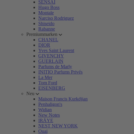
SENSAI
Hugo Boss
Montale
Narciso Rodriguez
Shiseido
Rabanne
Premiummarken
CHANEL
DIOR
Yves Saint Laurent
GIVENCHY
GUERLAIN
Parfums de Marly
INITIO Parfums Privés
La Mer
Tom Ford
EISENBERG
Neu
Maison Francis Kurkdjian
Penhaligon's
Widian
New Notes
IRÄYE
NEST NEW YORK
Ouai