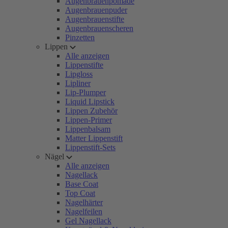
Augenbrauenpomade
Augenbrauenpuder
Augenbrauenstifte
Augenbrauenscheren
Pinzetten
Lippen
Alle anzeigen
Lippenstifte
Lipgloss
Lipliner
Lip-Plumper
Liquid Lipstick
Lippen Zubehör
Lippen-Primer
Lippenbalsam
Matter Lippenstift
Lippenstift-Sets
Nägel
Alle anzeigen
Nagellack
Base Coat
Top Coat
Nagelhärter
Nagelfeilen
Gel Nagellack