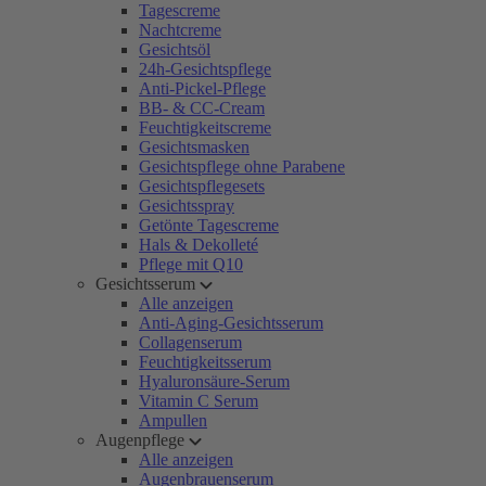
Tagescreme
Nachtcreme
Gesichtsöl
24h-Gesichtspflege
Anti-Pickel-Pflege
BB- & CC-Cream
Feuchtigkeitscreme
Gesichtsmasken
Gesichtspflege ohne Parabene
Gesichtspflegesets
Gesichtsspray
Getönte Tagescreme
Hals & Dekolleté
Pflege mit Q10
Gesichtsserum
Alle anzeigen
Anti-Aging-Gesichtsserum
Collagenserum
Feuchtigkeitsserum
Hyaluronsäure-Serum
Vitamin C Serum
Ampullen
Augenpflege
Alle anzeigen
Augenbrauenserum