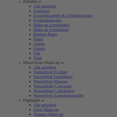
Zubehör
Alle anzeigen
Anspitzer
Kosmetikspiegel & Schminkspiegel
Kosmetiktaschen
Make-up Leerpaletten
Make-up Schwämme
Blotting Paper
Nägel
Augen
Lippen
Sets
Teint
Wasserfestes Make-up
Alle anzeigen
Wasserfeste Eyeliner
Wasserfeste Foundation
Wasserfeste Mascara
Wasserfester Concealer
Wasserfester Lidschatten
Wasserfeste Augenbrauenstifte
Highlights
Alle anzeigen
Glow Make-up
Veganes Make-up