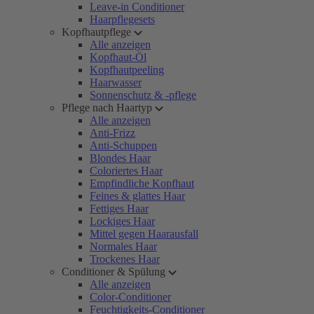
Leave-in Conditioner
Haarpflegesets
Kopfhautpflege
Alle anzeigen
Kopfhaut-Öl
Kopfhautpeeling
Haarwasser
Sonnenschutz & -pflege
Pflege nach Haartyp
Alle anzeigen
Anti-Frizz
Anti-Schuppen
Blondes Haar
Coloriertes Haar
Empfindliche Kopfhaut
Feines & glattes Haar
Fettiges Haar
Lockiges Haar
Mittel gegen Haarausfall
Normales Haar
Trockenes Haar
Conditioner & Spülung
Alle anzeigen
Color-Conditioner
Feuchtigkeits-Conditioner