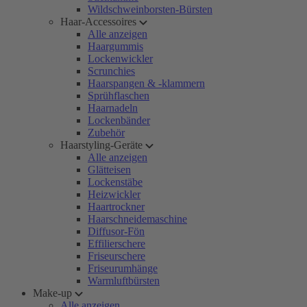
Wildschweinborsten-Bürsten
Haar-Accessoires
Alle anzeigen
Haargummis
Lockenwickler
Scrunchies
Haarspangen & -klammern
Sprühflaschen
Haarnadeln
Lockenbänder
Zubehör
Haarstyling-Geräte
Alle anzeigen
Glätteisen
Lockenstäbe
Heizwickler
Haartrockner
Haarschneidemaschine
Diffusor-Fön
Effilierschere
Friseurschere
Friseurumhänge
Warmluftbürsten
Make-up
Alle anzeigen