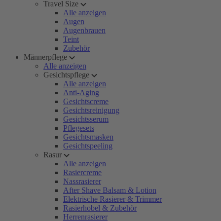
Travel Size
Alle anzeigen
Augen
Augenbrauen
Teint
Zubehör
Männerpflege
Alle anzeigen
Gesichtspflege
Alle anzeigen
Anti-Aging
Gesichtscreme
Gesichtsreinigung
Gesichtsserum
Pflegesets
Gesichtsmasken
Gesichtspeeling
Rasur
Alle anzeigen
Rasiercreme
Nassrasierer
After Shave Balsam & Lotion
Elektrische Rasierer & Trimmer
Rasierhobel & Zubehör
Herrenrasierer