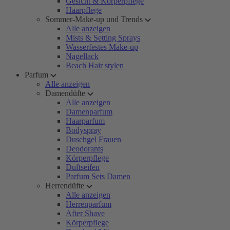
Gesicht & Körperpflege
Haarpflege
Sommer-Make-up und Trends
Alle anzeigen
Mists & Setting Sprays
Wasserfestes Make-up
Nagellack
Beach Hair stylen
Parfum
Alle anzeigen
Damendüfte
Alle anzeigen
Damenparfum
Haarparfum
Bodyspray
Duschgel Frauen
Deodorants
Körperpflege
Duftseifen
Parfum Sets Damen
Herrendüfte
Alle anzeigen
Herrenparfum
After Shave
Körperpflege