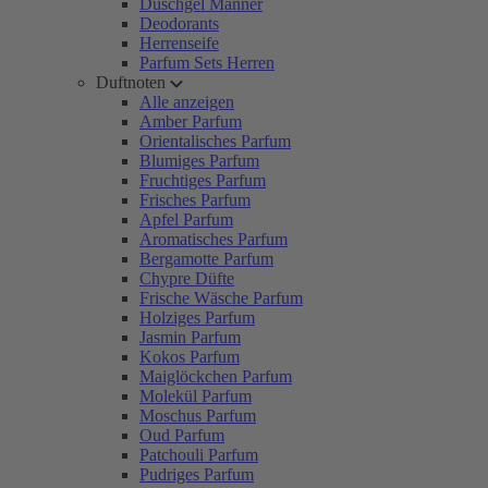
Duschgel Männer
Deodorants
Herrenseife
Parfum Sets Herren
Duftnoten
Alle anzeigen
Amber Parfum
Orientalisches Parfum
Blumiges Parfum
Fruchtiges Parfum
Frisches Parfum
Apfel Parfum
Aromatisches Parfum
Bergamotte Parfum
Chypre Düfte
Frische Wäsche Parfum
Holziges Parfum
Jasmin Parfum
Kokos Parfum
Maiglöckchen Parfum
Molekül Parfum
Moschus Parfum
Oud Parfum
Patchouli Parfum
Pudriges Parfum