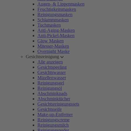
Augen- & Lippenmasken
Feuchtigkeitsmasken
Reinigungsmasken
Schlammmasken
Tuchmasken
Anti-Aging-Masken
Anti-Pickel-Masken
Glow Masken
Mitesser-Masken
Overnight Maske
Gesichtsreinigung
Alle anzeigen
Gesichtspeeling
Gesichtswasser
Mizellenwasser
Reinigungsgel
Reinigungsöl
Abschminkpads
Abschminktücher
Gesichtsreinigungssets
Gesichtsseife
Make-up-Entferner
Reinigungscreme
Reinigungsmilch
Reinigungspuder