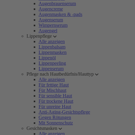
Augenbrauenserum
Augencreme
Augenmasken & -pads
Augenserum
Wimpernserum
Augengel
Lippenpflege
Alle anzeigen
Lippenbalsam
Lippenmasken
Lippenöl
Lippenpeeling
Lippenserum
Pflege nach Hautbedürfnis/Hauttyp
Alle anzeigen
Für fettige Haut
Für Mischhaut
Für sensible Haut
Für trockene Haut
Für unreine Haut
Anti-Aging-Gesichtspflege
Gegen Rötungen
Mit Sonnenschutz
Gesichtsmasken
Alle anzeigen