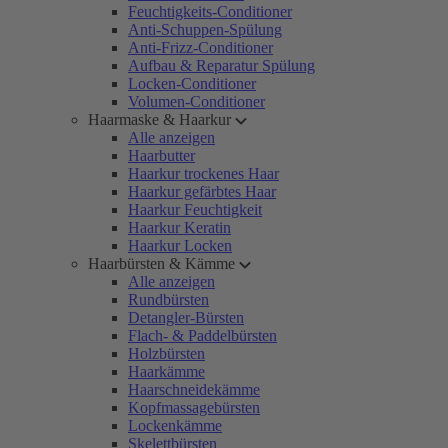
Feuchtigkeits-Conditioner
Anti-Schuppen-Spülung
Anti-Frizz-Conditioner
Aufbau & Reparatur Spülung
Locken-Conditioner
Volumen-Conditioner
Haarmaske & Haarkur
Alle anzeigen
Haarbutter
Haarkur trockenes Haar
Haarkur gefärbtes Haar
Haarkur Feuchtigkeit
Haarkur Keratin
Haarkur Locken
Haarbürsten & Kämme
Alle anzeigen
Rundbürsten
Detangler-Bürsten
Flach- & Paddelbürsten
Holzbürsten
Haarkämme
Haarschneidekämme
Kopfmassagebürsten
Lockenkämme
Skelettbürsten