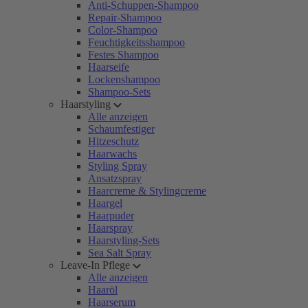
Anti-Schuppen-Shampoo
Repair-Shampoo
Color-Shampoo
Feuchtigkeitsshampoo
Festes Shampoo
Haarseife
Lockenshampoo
Shampoo-Sets
Haarstyling
Alle anzeigen
Schaumfestiger
Hitzeschutz
Haarwachs
Styling Spray
Ansatzspray
Haarcreme & Stylingcreme
Haargel
Haarpuder
Haarspray
Haarstyling-Sets
Sea Salt Spray
Leave-In Pflege
Alle anzeigen
Haaröl
Haarserum