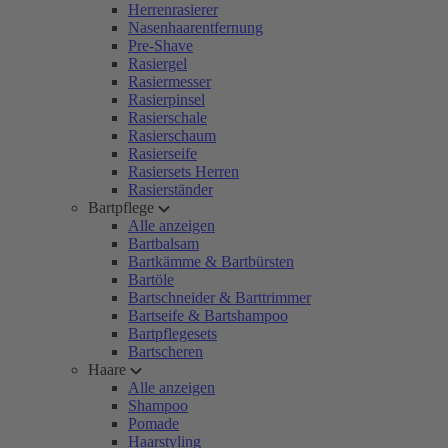
Herrenrasierer
Nasenhaarentfernung
Pre-Shave
Rasiergel
Rasiermesser
Rasierpinsel
Rasierschale
Rasierschaum
Rasierseife
Rasiersets Herren
Rasierständer
Bartpflege
Alle anzeigen
Bartbalsam
Bartkämme & Bartbürsten
Bartöle
Bartschneider & Barttrimmer
Bartseife & Bartshampoo
Bartpflegesets
Bartscheren
Haare
Alle anzeigen
Shampoo
Pomade
Haarstyling