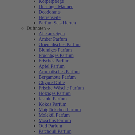
Körperpflege
Duschgel Männer
Deodorants
Herrenseife
Parfum Sets Herren
Duftnoten
Alle anzeigen
Amber Parfum
Orientalisches Parfum
Blumiges Parfum
Fruchtiges Parfum
Frisches Parfum
Apfel Parfum
Aromatisches Parfum
Bergamotte Parfum
Chypre Düfte
Frische Wäsche Parfum
Holziges Parfum
Jasmin Parfum
Kokos Parfum
Maiglöckchen Parfum
Molekül Parfum
Moschus Parfum
Oud Parfum
Patchouli Parfum