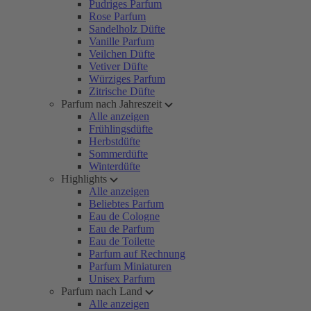
Pudriges Parfum
Rose Parfum
Sandelholz Düfte
Vanille Parfum
Veilchen Düfte
Vetiver Düfte
Würziges Parfum
Zitrische Düfte
Parfum nach Jahreszeit
Alle anzeigen
Frühlingsdüfte
Herbstdüfte
Sommerdüfte
Winterdüfte
Highlights
Alle anzeigen
Beliebtes Parfum
Eau de Cologne
Eau de Parfum
Eau de Toilette
Parfum auf Rechnung
Parfum Miniaturen
Unisex Parfum
Parfum nach Land
Alle anzeigen