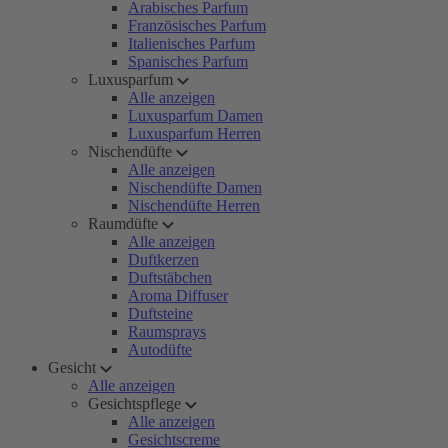
Arabisches Parfum
Französisches Parfum
Italienisches Parfum
Spanisches Parfum
Luxusparfum
Alle anzeigen
Luxusparfum Damen
Luxusparfum Herren
Nischendüfte
Alle anzeigen
Nischendüfte Damen
Nischendüfte Herren
Raumdüfte
Alle anzeigen
Duftkerzen
Duftstäbchen
Aroma Diffuser
Duftsteine
Raumsprays
Autodüfte
Gesicht
Alle anzeigen
Gesichtspflege
Alle anzeigen
Gesichtscreme