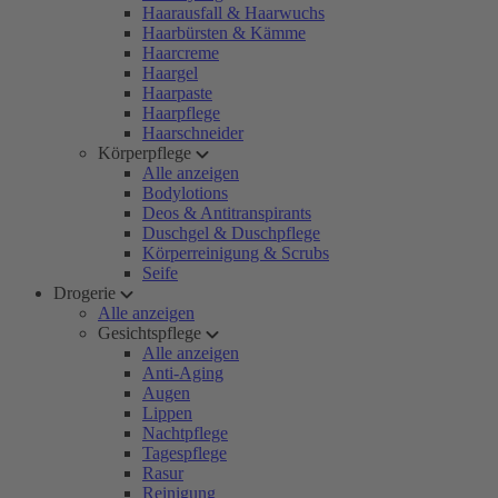
Haarausfall & Haarwuchs
Haarbürsten & Kämme
Haarcreme
Haargel
Haarpaste
Haarpflege
Haarschneider
Körperpflege
Alle anzeigen
Bodylotions
Deos & Antitranspirants
Duschgel & Duschpflege
Körperreinigung & Scrubs
Seife
Drogerie
Alle anzeigen
Gesichtspflege
Alle anzeigen
Anti-Aging
Augen
Lippen
Nachtpflege
Tagespflege
Rasur
Reinigung