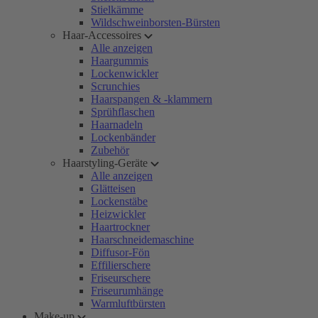
Stielkämme
Wildschweinborsten-Bürsten
Haar-Accessoires
Alle anzeigen
Haargummis
Lockenwickler
Scrunchies
Haarspangen & -klammern
Sprühflaschen
Haarnadeln
Lockenbänder
Zubehör
Haarstyling-Geräte
Alle anzeigen
Glätteisen
Lockenstäbe
Heizwickler
Haartrockner
Haarschneidemaschine
Diffusor-Fön
Effilierschere
Friseurschere
Friseurumhänge
Warmluftbürsten
Make-up