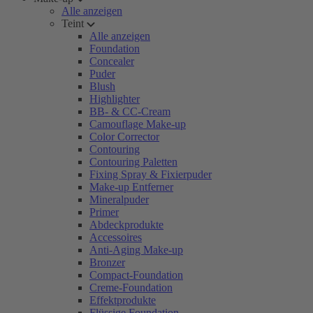
Alle anzeigen
Teint
Alle anzeigen
Foundation
Concealer
Puder
Blush
Highlighter
BB- & CC-Cream
Camouflage Make-up
Color Corrector
Contouring
Contouring Paletten
Fixing Spray & Fixierpuder
Make-up Entferner
Mineralpuder
Primer
Abdeckprodukte
Accessoires
Anti-Aging Make-up
Bronzer
Compact-Foundation
Creme-Foundation
Effektprodukte
Flüssige Foundation