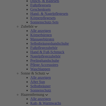
Dusch- & Badesets
Fußpflegesets
Geschenksets
Hand- & Nagelpflegesets
Körperpflegesets
Sonnenschutz-Sets
Zubehör
Alle anzeigen
Körperbürsten
Massagebürsten
Selbstbräungshandschuhe
Fußpflegezubehör
Hand & Fuß-Schmuck
Nagelpflegezubehör
Peelinghandschuhe
Pflege Accessoires
Waschlappen
Sonne & Schutz
Alle anzeigen
After Sun
Selbstbräuner
Sonnenschutz
Haarentfernung
Alle anzeigen
Kalt- & Warmwachs