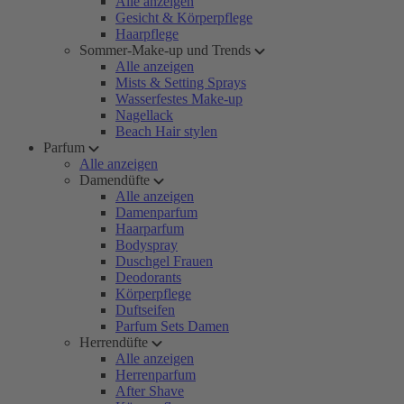
Alle anzeigen
Gesicht & Körperpflege
Haarpflege
Sommer-Make-up und Trends
Alle anzeigen
Mists & Setting Sprays
Wasserfestes Make-up
Nagellack
Beach Hair stylen
Parfum
Alle anzeigen
Damendüfte
Alle anzeigen
Damenparfum
Haarparfum
Bodyspray
Duschgel Frauen
Deodorants
Körperpflege
Duftseifen
Parfum Sets Damen
Herrendüfte
Alle anzeigen
Herrenparfum
After Shave