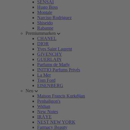
SENSAI
Hugo Boss
Montale
Narciso Rodriguez
Shiseido
Rabanne
Premiummarken
CHANEL
DIOR
Yves Saint Laurent
GIVENCHY
GUERLAIN
Parfums de Marly
INITIO Parfums Privés
La Mer
Tom Ford
EISENBERG
Neu
Maison Francis Kurkdjian
Penhaligon's
Widian
New Notes
IRÄYE
NEST NEW YORK
Farmacy Beauty