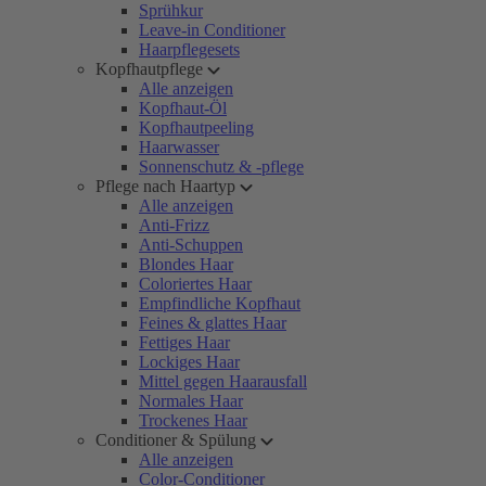
Sprühkur
Leave-in Conditioner
Haarpflegesets
Kopfhautpflege
Alle anzeigen
Kopfhaut-Öl
Kopfhautpeeling
Haarwasser
Sonnenschutz & -pflege
Pflege nach Haartyp
Alle anzeigen
Anti-Frizz
Anti-Schuppen
Blondes Haar
Coloriertes Haar
Empfindliche Kopfhaut
Feines & glattes Haar
Fettiges Haar
Lockiges Haar
Mittel gegen Haarausfall
Normales Haar
Trockenes Haar
Conditioner & Spülung
Alle anzeigen
Color-Conditioner