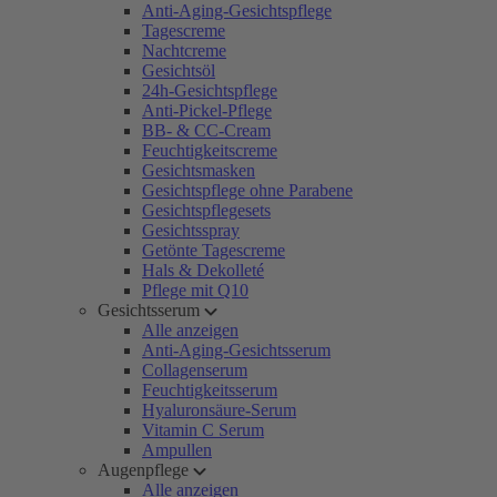
Anti-Aging-Gesichtspflege
Tagescreme
Nachtcreme
Gesichtsöl
24h-Gesichtspflege
Anti-Pickel-Pflege
BB- & CC-Cream
Feuchtigkeitscreme
Gesichtsmasken
Gesichtspflege ohne Parabene
Gesichtspflegesets
Gesichtsspray
Getönte Tagescreme
Hals & Dekolleté
Pflege mit Q10
Gesichtsserum
Alle anzeigen
Anti-Aging-Gesichtsserum
Collagenserum
Feuchtigkeitsserum
Hyaluronsäure-Serum
Vitamin C Serum
Ampullen
Augenpflege
Alle anzeigen