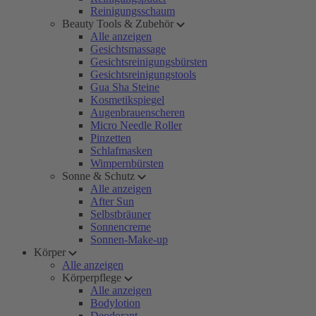
Reinigungsschaum
Beauty Tools & Zubehör
Alle anzeigen
Gesichtsmassage
Gesichtsreinigungsbürsten
Gesichtsreinigungstools
Gua Sha Steine
Kosmetikspiegel
Augenbrauenscheren
Micro Needle Roller
Pinzetten
Schlafmasken
Wimpernbürsten
Sonne & Schutz
Alle anzeigen
After Sun
Selbstbräuner
Sonnencreme
Sonnen-Make-up
Körper
Alle anzeigen
Körperpflege
Alle anzeigen
Bodylotion
Deodorant