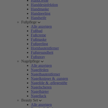
Handcreme
Handdesinfektion
Handmaske
Handpeeling
Handseife
Fußpflege
Alle anzeigen
Fußbad
Fußcreme
Fußmaske
Fußpeeling
Hornhautentferner
Fußgesundheit
Fußspray
Nagelpflege
Alle anzeigen
Nagelfeilen
Nagelhautentferner
Nagelknipser & -zangen
Nagelöle & -pflegestifte
Nagelscheren
Nagelhärter
Nagellack
Beauty Set
Alle anzeigen