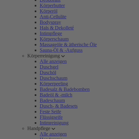
Körperbutter
Körperöl
Anti-Cellulite
Bodyspray
Hals & Dekolleté
Intimpflege
Körperschaum
Massageöle & ätherische Öle
Sauna-Öl & -Aufguss
Körperreinigung
Alle anzeigen
Duschgel
Duschöl
Duschschaum
Körperpeeling
Badesalz & Badebomben
Badeöl & -milch
Badeschaum
Dusch- & Badesets
Feste Seife
Flüssigseife
Intimreinigung
Handpflege
Alle anzeigen