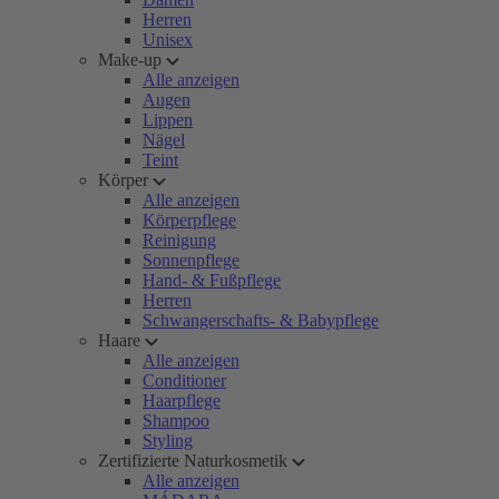
Herren
Unisex
Make-up
Alle anzeigen
Augen
Lippen
Nägel
Teint
Körper
Alle anzeigen
Körperpflege
Reinigung
Sonnenpflege
Hand- & Fußpflege
Herren
Schwangerschafts- & Babypflege
Haare
Alle anzeigen
Conditioner
Haarpflege
Shampoo
Styling
Zertifizierte Naturkosmetik
Alle anzeigen