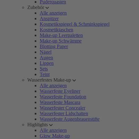
Puderquasten
Zubehör
Alle anzeigen
Anspitzer
Kosmetikspiegel & Schminkspiegel
Kosmetiktaschen
Make-up Leerpaletten
Make-up Schwämme
Blotting Paper
Nägel
Augen
Lippen
Sets
Teint
Wasserfestes Make-up
Alle anzeigen
Wasserfeste Eyeliner
Wasserfeste Foundation
Wasserfeste Mascara
Wasserfester Concealer
Wasserfester Lidschatten
Wasserfeste Augenbrauenstifte
Highlights
Alle anzeigen
Glow Make-up