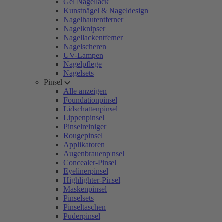
Gel Nagellack
Kunstnägel & Nageldesign
Nagelhautentferner
Nagelknipser
Nagellackentferner
Nagelscheren
UV-Lampen
Nagelpflege
Nagelsets
Pinsel
Alle anzeigen
Foundationpinsel
Lidschattenpinsel
Lippenpinsel
Pinselreiniger
Rougepinsel
Applikatoren
Augenbrauenpinsel
Concealer-Pinsel
Eyelinerpinsel
Highlighter-Pinsel
Maskenpinsel
Pinselsets
Pinseltaschen
Puderpinsel