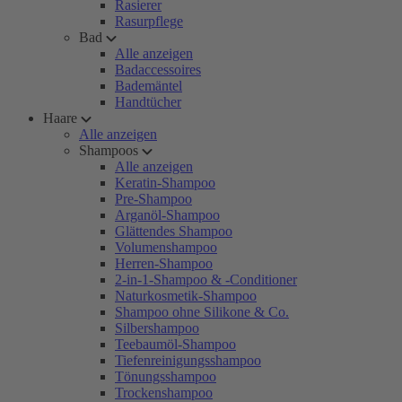
Rasierer
Rasurpflege
Bad
Alle anzeigen
Badaccessoires
Bademäntel
Handtücher
Haare
Alle anzeigen
Shampoos
Alle anzeigen
Keratin-Shampoo
Pre-Shampoo
Arganöl-Shampoo
Glättendes Shampoo
Volumenshampoo
Herren-Shampoo
2-in-1-Shampoo & -Conditioner
Naturkosmetik-Shampoo
Shampoo ohne Silikone & Co.
Silbershampoo
Teebaumöl-Shampoo
Tiefenreinigungsshampoo
Tönungsshampoo
Trockenshampoo