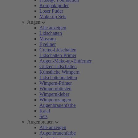
Kompaktpuder
Loser Puder
Make-up Sets
Augen
Alle anzeigen
Lidschatten
Mascara
Eyeliner
Creme-Lidschatten
Lidschatten-Primer
Augen-Make-up-Entferner
Glitzer-Lidschatten
Künstliche Wimpern
Lidschattenpaletten
Wimpern-Primer
Wimpernbürsten
Wimpernkleber
Wimpernzangen
Augenbrauenfarbe
Kajal
Sets
Augenbrauen
Alle anzeigen
Augenbrauenfarbe