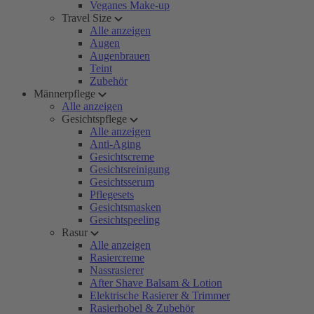
Veganes Make-up
Travel Size
Alle anzeigen
Augen
Augenbrauen
Teint
Zubehör
Männerpflege
Alle anzeigen
Gesichtspflege
Alle anzeigen
Anti-Aging
Gesichtscreme
Gesichtsreinigung
Gesichtsserum
Pflegesets
Gesichtsmasken
Gesichtspeeling
Rasur
Alle anzeigen
Rasiercreme
Nassrasierer
After Shave Balsam & Lotion
Elektrische Rasierer & Trimmer
Rasierhobel & Zubehör