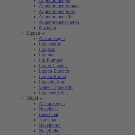
Augenbrauengel
Augenbrauenpomade
Augenbrauenpuder
Augenbrauenstifte
Augenbrauenscheren
Pinzetten
Lippen
Alle anzeigen
Lippenstifte
Lipgloss
Lipliner
Lip-Plumper
Liquid Lipstick
Lippen Zubehör
Lippen-Primer
Lippenbalsam
Matter Lippenstift
Lippenstift-Sets
Nägel
Alle anzeigen
Nagellack
Base Coat
Top Coat
Nagelhärter
Nagelfeilen