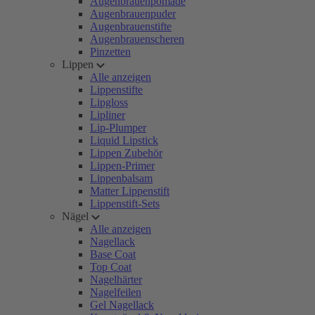
Augenbrauenpomade
Augenbrauenpuder
Augenbrauenstifte
Augenbrauenscheren
Pinzetten
Lippen
Alle anzeigen
Lippenstifte
Lipgloss
Lipliner
Lip-Plumper
Liquid Lipstick
Lippen Zubehör
Lippen-Primer
Lippenbalsam
Matter Lippenstift
Lippenstift-Sets
Nägel
Alle anzeigen
Nagellack
Base Coat
Top Coat
Nagelhärter
Nagelfeilen
Gel Nagellack