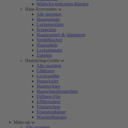
Wildschweinborsten-Bürsten
Haar-Accessoires
Alle anzeigen
Haargummis
Lockenwickler
Scrunchies
Haarspangen & -klammern
Sprühflaschen
Haarnadeln
Lockenbänder
Zubehör
Haarstyling-Geräte
Alle anzeigen
Glätteisen
Lockenstäbe
Heizwickler
Haartrockner
Haarschneidemaschine
Diffusor-Fön
Effilierschere
Friseurschere
Friseurumhänge
Warmluftbürsten
Make-up
Alle anzeigen