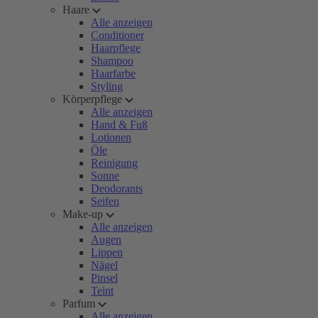
Haare
Alle anzeigen
Conditioner
Haarpflege
Shampoo
Haarfarbe
Styling
Körperpflege
Alle anzeigen
Hand & Fuß
Lotionen
Öle
Reinigung
Sonne
Deodorants
Seifen
Make-up
Alle anzeigen
Augen
Lippen
Nägel
Pinsel
Teint
Parfum
Alle anzeigen