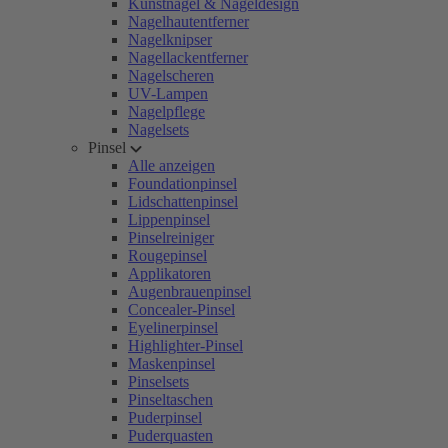
Kunstnägel & Nageldesign
Nagelhautentferner
Nagelknipser
Nagellackentferner
Nagelscheren
UV-Lampen
Nagelpflege
Nagelsets
Pinsel
Alle anzeigen
Foundationpinsel
Lidschattenpinsel
Lippenpinsel
Pinselreiniger
Rougepinsel
Applikatoren
Augenbrauenpinsel
Concealer-Pinsel
Eyelinerpinsel
Highlighter-Pinsel
Maskenpinsel
Pinselsets
Pinseltaschen
Puderpinsel
Puderquasten