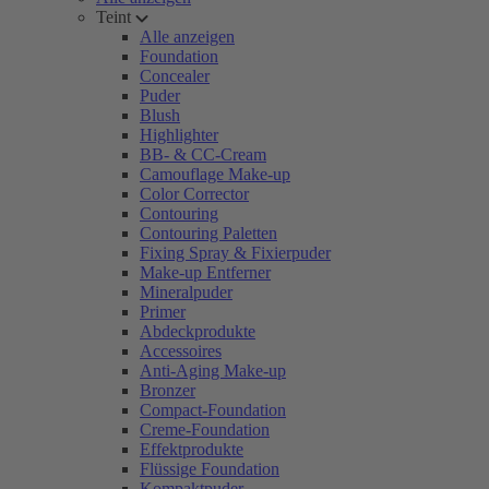
Teint
Alle anzeigen
Foundation
Concealer
Puder
Blush
Highlighter
BB- & CC-Cream
Camouflage Make-up
Color Corrector
Contouring
Contouring Paletten
Fixing Spray & Fixierpuder
Make-up Entferner
Mineralpuder
Primer
Abdeckprodukte
Accessoires
Anti-Aging Make-up
Bronzer
Compact-Foundation
Creme-Foundation
Effektprodukte
Flüssige Foundation
Kompaktpuder