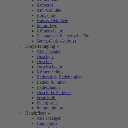
Körperöl
Anti-Cellulite
Bodyspray
Hals & Dekolleté
Intimpflege
Körperschaum
Massageöle & ätherische Öle
Sauna-Öl & -Aufguss
Körperreinigung
Alle anzeigen
Duschgel
Duschöl
Duschschaum
Körperpeeling
Badesalz & Badebomben
Badeöl & -milch
Badeschaum
Dusch- & Badesets
Feste Seife
Flüssigseife
Intimreinigung
Handpflege
Alle anzeigen
Handcreme