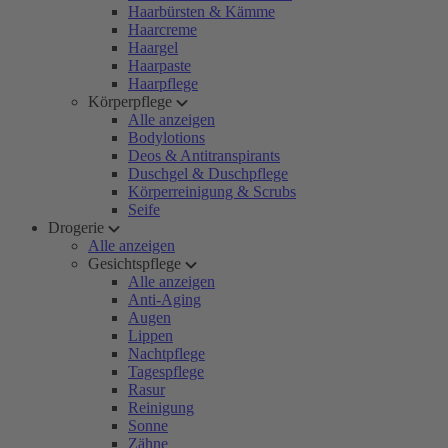
Haarbürsten & Kämme
Haarcreme
Haargel
Haarpaste
Haarpflege
Körperpflege
Alle anzeigen
Bodylotions
Deos & Antitranspirants
Duschgel & Duschpflege
Körperreinigung & Scrubs
Seife
Drogerie
Alle anzeigen
Gesichtspflege
Alle anzeigen
Anti-Aging
Augen
Lippen
Nachtpflege
Tagespflege
Rasur
Reinigung
Sonne
Zähne