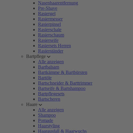
Nasenhaarentfernung
Pre-Shave
Rasiergel
Rasiermesser
Rasierpinsel
Rasierschale
Rasierschaum
Rasierseife
Rasiersets Herren
Rasierständer
Bartpflege
Alle anzeigen
Bartbalsam
Bartkämme & Bartbürsten
Bartöle
Bartschneider & Barttrimmer
Bartseife & Bartshampoo
Bartpflegesets
Bartscheren
Haare
Alle anzeigen
Shampoo
Pomade
Haarstyling
Haarausfall & Haarwuchs