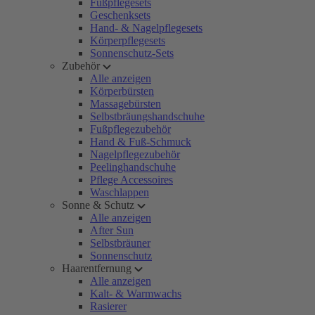
Fußpflegesets
Geschenksets
Hand- & Nagelpflegesets
Körperpflegesets
Sonnenschutz-Sets
Zubehör
Alle anzeigen
Körperbürsten
Massagebürsten
Selbstbräungshandschuhe
Fußpflegezubehör
Hand & Fuß-Schmuck
Nagelpflegezubehör
Peelinghandschuhe
Pflege Accessoires
Waschlappen
Sonne & Schutz
Alle anzeigen
After Sun
Selbstbräuner
Sonnenschutz
Haarentfernung
Alle anzeigen
Kalt- & Warmwachs
Rasierer