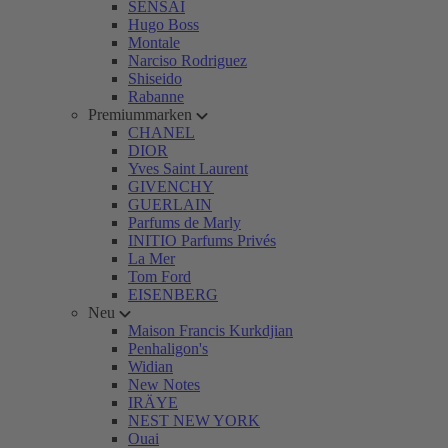
SENSAI
Hugo Boss
Montale
Narciso Rodriguez
Shiseido
Rabanne
Premiummarken
CHANEL
DIOR
Yves Saint Laurent
GIVENCHY
GUERLAIN
Parfums de Marly
INITIO Parfums Privés
La Mer
Tom Ford
EISENBERG
Neu
Maison Francis Kurkdjian
Penhaligon's
Widian
New Notes
IRÄYE
NEST NEW YORK
Ouai