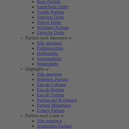
Rose Parfum
Sandelholz Düfte
Vanille Parfum
Veilchen Düfte
Vetiver Düfte
Würziges Parfum
Zitrische Düfte
Parfum nach Jahreszeit
Alle anzeigen
Frühlingsdüfte
Herbstdüfte
Sommerdüfte
Winterdüfte
Highlights
Alle anzeigen
Beliebtes Parfum
Eau de Cologne
Eau de Parfum
Eau de Toilette
Parfum auf Rechnung
Parfum Miniaturen
Unisex Parfum
Parfum nach Land
Alle anzeigen
Arabisches Parfum