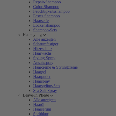
Repair-Shampoo
Color-Shampoo
Feuchtigkeitsshampoo
Festes Shampoo
Haarseife
Lockenshampoo
Shampoo-Sets
Haarstyling
Alle anzeigen
Schaumfestiger
Hitzeschutz
Haarwachs
Styling Spray
Ansatzspray
Haarcreme & Stylingcreme
Haargel
Haarpuder
Haarspray
Haarstyling-Sets
Sea Salt Spray
Leave-In Pflege
Alle anzeigen
Haaröl
Haarserum
Sprühkur