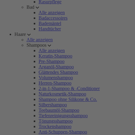
Rasurpflege
Bad
Alle anzeigen
Badaccessoires
Bademäntel
Handtücher
Haare
Alle anzeigen
Shampoos
Alle anzeigen
Keratin-Shampoo
Pre-Shampoo
Arganöl-Shampoo
Glättendes Shampoo
Volumenshampoo
Herren-Shampoo
2-in-1-Shampoo & -Conditioner
Naturkosmetik-Shampoo
Shampoo ohne Silikone & Co.
Silbershampoo
Teebaumöl-Shampoo
Tiefenreinigungsshampoo
Tönungsshampoo
Trockenshampoo
Anti-Schuppen-Shampoo