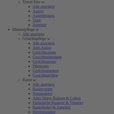
Travel Size
Alle anzeigen
Augen
Augenbrauen
Teint
Zubehör
Männerpflege
Alle anzeigen
Gesichtspflege
Alle anzeigen
Anti-Aging
Gesichtscreme
Gesichtsreinigung
Gesichtsserum
Pflegesets
Gesichtsmasken
Gesichtspeeling
Rasur
Alle anzeigen
Rasiercreme
Nassrasierer
After Shave Balsam & Lotion
Elektrische Rasierer & Trimmer
Rasierhobel & Zubehör
Herrenrasierer