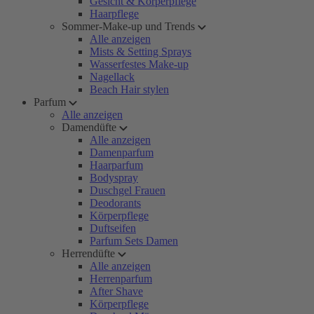
Gesicht & Körperpflege
Haarpflege
Sommer-Make-up und Trends
Alle anzeigen
Mists & Setting Sprays
Wasserfestes Make-up
Nagellack
Beach Hair stylen
Parfum
Alle anzeigen
Damendüfte
Alle anzeigen
Damenparfum
Haarparfum
Bodyspray
Duschgel Frauen
Deodorants
Körperpflege
Duftseifen
Parfum Sets Damen
Herrendüfte
Alle anzeigen
Herrenparfum
After Shave
Körperpflege