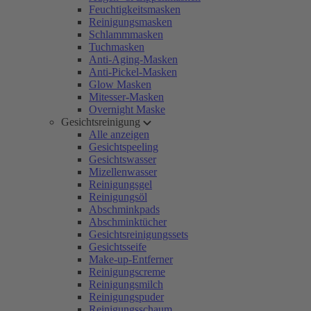
Feuchtigkeitsmasken
Reinigungsmasken
Schlammmasken
Tuchmasken
Anti-Aging-Masken
Anti-Pickel-Masken
Glow Masken
Mitesser-Masken
Overnight Maske
Gesichtsreinigung
Alle anzeigen
Gesichtspeeling
Gesichtswasser
Mizellenwasser
Reinigungsgel
Reinigungsöl
Abschminkpads
Abschminktücher
Gesichtsreinigungssets
Gesichtsseife
Make-up-Entferner
Reinigungscreme
Reinigungsmilch
Reinigungspuder
Reinigungsschaum