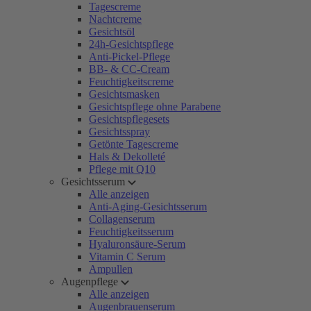
Tagescreme
Nachtcreme
Gesichtsöl
24h-Gesichtspflege
Anti-Pickel-Pflege
BB- & CC-Cream
Feuchtigkeitscreme
Gesichtsmasken
Gesichtspflege ohne Parabene
Gesichtspflegesets
Gesichtsspray
Getönte Tagescreme
Hals & Dekolleté
Pflege mit Q10
Gesichtsserum
Alle anzeigen
Anti-Aging-Gesichtsserum
Collagenserum
Feuchtigkeitsserum
Hyaluronsäure-Serum
Vitamin C Serum
Ampullen
Augenpflege
Alle anzeigen
Augenbrauenserum