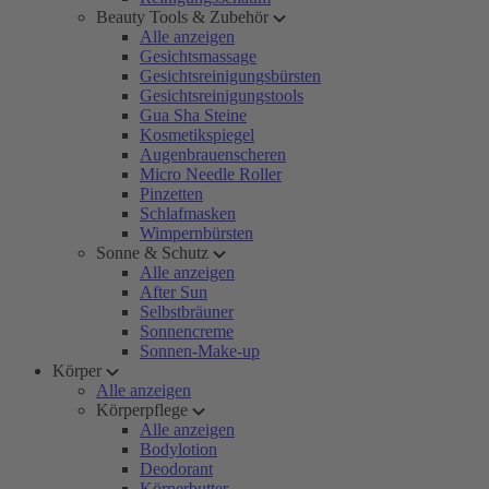
Beauty Tools & Zubehör
Alle anzeigen
Gesichtsmassage
Gesichtsreinigungsbürsten
Gesichtsreinigungstools
Gua Sha Steine
Kosmetikspiegel
Augenbrauenscheren
Micro Needle Roller
Pinzetten
Schlafmasken
Wimpernbürsten
Sonne & Schutz
Alle anzeigen
After Sun
Selbstbräuner
Sonnencreme
Sonnen-Make-up
Körper
Alle anzeigen
Körperpflege
Alle anzeigen
Bodylotion
Deodorant
Körperbutter