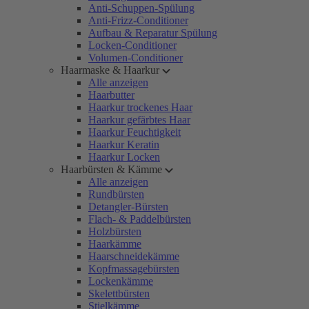
Anti-Schuppen-Spülung
Anti-Frizz-Conditioner
Aufbau & Reparatur Spülung
Locken-Conditioner
Volumen-Conditioner
Haarmaske & Haarkur
Alle anzeigen
Haarbutter
Haarkur trockenes Haar
Haarkur gefärbtes Haar
Haarkur Feuchtigkeit
Haarkur Keratin
Haarkur Locken
Haarbürsten & Kämme
Alle anzeigen
Rundbürsten
Detangler-Bürsten
Flach- & Paddelbürsten
Holzbürsten
Haarkämme
Haarschneidekämme
Kopfmassagebürsten
Lockenkämme
Skelettbürsten
Stielkämme