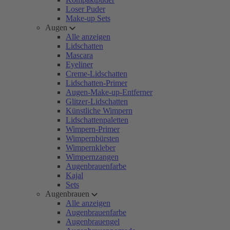
Loser Puder
Make-up Sets
Augen
Alle anzeigen
Lidschatten
Mascara
Eyeliner
Creme-Lidschatten
Lidschatten-Primer
Augen-Make-up-Entferner
Glitzer-Lidschatten
Künstliche Wimpern
Lidschattenpaletten
Wimpern-Primer
Wimpernbürsten
Wimpernkleber
Wimpernzangen
Augenbrauenfarbe
Kajal
Sets
Augenbrauen
Alle anzeigen
Augenbrauenfarbe
Augenbrauengel