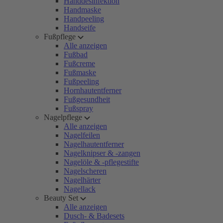
Handdesinfektion
Handmaske
Handpeeling
Handseife
Fußpflege
Alle anzeigen
Fußbad
Fußcreme
Fußmaske
Fußpeeling
Hornhautentferner
Fußgesundheit
Fußspray
Nagelpflege
Alle anzeigen
Nagelfeilen
Nagelhautentferner
Nagelknipser & -zangen
Nagelöle & -pflegestifte
Nagelscheren
Nagelhärter
Nagellack
Beauty Set
Alle anzeigen
Dusch- & Badesets