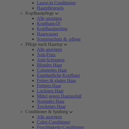
Leave-in Conditioner
Haarpflegesets
Kopfhautpflege
Alle anzeigen
Kopfhaut-Öl
Kopfhautpeeling
Haarwasser
Sonnenschutz & -pflege
Pflege nach Haartyp
Alle anzeigen
Anti-Frizz
Anti-Schuppen
Blondes Haar
Coloriertes Haar
Empfindliche Kopfhaut
Feines & glattes Haar
Fettiges Haar
Lockiges Haar
Mittel gegen Haarausfall
Normales Haar
Trockenes Haar
Conditioner & Spülung
Alle anzeigen
Color-Conditioner
Feuchtigkeits-Conditioner