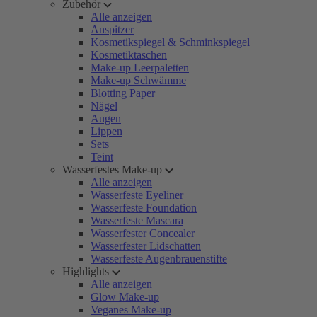
Zubehör
Alle anzeigen
Anspitzer
Kosmetikspiegel & Schminkspiegel
Kosmetiktaschen
Make-up Leerpaletten
Make-up Schwämme
Blotting Paper
Nägel
Augen
Lippen
Sets
Teint
Wasserfestes Make-up
Alle anzeigen
Wasserfeste Eyeliner
Wasserfeste Foundation
Wasserfeste Mascara
Wasserfester Concealer
Wasserfester Lidschatten
Wasserfeste Augenbrauenstifte
Highlights
Alle anzeigen
Glow Make-up
Veganes Make-up