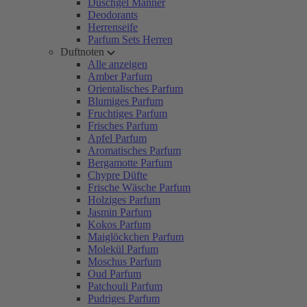
Duschgel Männer
Deodorants
Herrenseife
Parfum Sets Herren
Duftnoten
Alle anzeigen
Amber Parfum
Orientalisches Parfum
Blumiges Parfum
Fruchtiges Parfum
Frisches Parfum
Apfel Parfum
Aromatisches Parfum
Bergamotte Parfum
Chypre Düfte
Frische Wäsche Parfum
Holziges Parfum
Jasmin Parfum
Kokos Parfum
Maiglöckchen Parfum
Molekül Parfum
Moschus Parfum
Oud Parfum
Patchouli Parfum
Pudriges Parfum