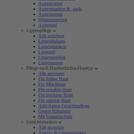
Augencreme
Augenmasken & -pads
Augenserum
Wimpernserum
Augengel
Lippenpflege
Alle anzeigen
Lippenbalsam
Lippenmasken
Lippenöl
Lippenpeeling
Lippenserum
Pflege nach Hautbedürfnis/Hauttyp
Alle anzeigen
Für fettige Haut
Für Mischhaut
Für sensible Haut
Für trockene Haut
Für unreine Haut
Anti-Aging-Gesichtspflege
Gegen Rötungen
Mit Sonnenschutz
Gesichtsmasken
Alle anzeigen
Augen- & Lippenmasken