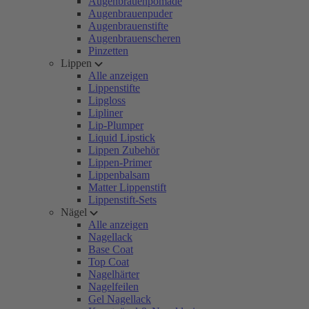
Augenbrauenpomade
Augenbrauenpuder
Augenbrauenstifte
Augenbrauenscheren
Pinzetten
Lippen
Alle anzeigen
Lippenstifte
Lipgloss
Lipliner
Lip-Plumper
Liquid Lipstick
Lippen Zubehör
Lippen-Primer
Lippenbalsam
Matter Lippenstift
Lippenstift-Sets
Nägel
Alle anzeigen
Nagellack
Base Coat
Top Coat
Nagelhärter
Nagelfeilen
Gel Nagellack