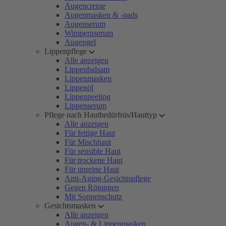
Augencreme
Augenmasken & -pads
Augenserum
Wimpernserum
Augengel
Lippenpflege
Alle anzeigen
Lippenbalsam
Lippenmasken
Lippenöl
Lippenpeeling
Lippenserum
Pflege nach Hautbedürfnis/Hauttyp
Alle anzeigen
Für fettige Haut
Für Mischhaut
Für sensible Haut
Für trockene Haut
Für unreine Haut
Anti-Aging-Gesichtspflege
Gegen Rötungen
Mit Sonnenschutz
Gesichtsmasken
Alle anzeigen
Augen- & Lippenmasken