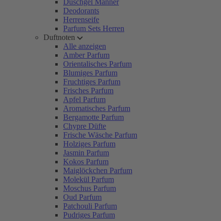
Duschgel Männer
Deodorants
Herrenseife
Parfum Sets Herren
Duftnoten
Alle anzeigen
Amber Parfum
Orientalisches Parfum
Blumiges Parfum
Fruchtiges Parfum
Frisches Parfum
Apfel Parfum
Aromatisches Parfum
Bergamotte Parfum
Chypre Düfte
Frische Wäsche Parfum
Holziges Parfum
Jasmin Parfum
Kokos Parfum
Maiglöckchen Parfum
Molekül Parfum
Moschus Parfum
Oud Parfum
Patchouli Parfum
Pudriges Parfum