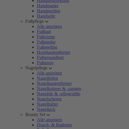
Handdesinfektion
Handmaske
Handpeeling
Handseife
Fußpflege
Alle anzeigen
Fußbad
Fußcreme
Fußmaske
Fußpeeling
Hornhautentferner
Fußgesundheit
Fußspray
Nagelpflege
Alle anzeigen
Nagelfeilen
Nagelhautentferner
Nagelknipser & -zangen
Nagelöle & -pflegestifte
Nagelscheren
Nagelhärter
Nagellack
Beauty Set
Alle anzeigen
Dusch- & Badesets