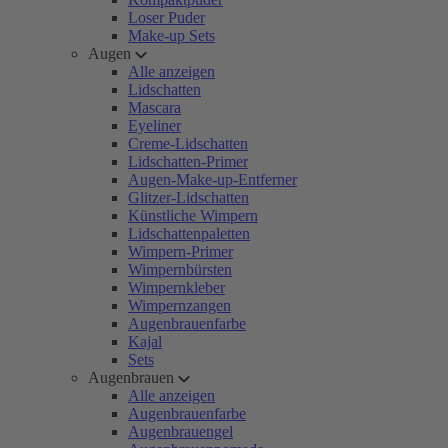
Loser Puder
Make-up Sets
Augen
Alle anzeigen
Lidschatten
Mascara
Eyeliner
Creme-Lidschatten
Lidschatten-Primer
Augen-Make-up-Entferner
Glitzer-Lidschatten
Künstliche Wimpern
Lidschattenpaletten
Wimpern-Primer
Wimpernbürsten
Wimpernkleber
Wimpernzangen
Augenbrauenfarbe
Kajal
Sets
Augenbrauen
Alle anzeigen
Augenbrauenfarbe
Augenbrauengel