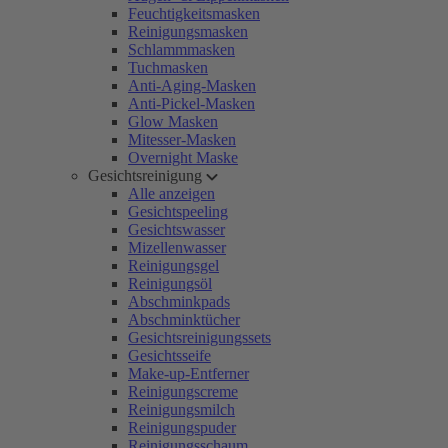
Feuchtigkeitsmasken
Reinigungsmasken
Schlammmasken
Tuchmasken
Anti-Aging-Masken
Anti-Pickel-Masken
Glow Masken
Mitesser-Masken
Overnight Maske
Gesichtsreinigung
Alle anzeigen
Gesichtspeeling
Gesichtswasser
Mizellenwasser
Reinigungsgel
Reinigungsöl
Abschminkpads
Abschminktücher
Gesichtsreinigungssets
Gesichtsseife
Make-up-Entferner
Reinigungscreme
Reinigungsmilch
Reinigungspuder
Reinigungsschaum