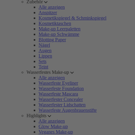
Zubehör
Alle anzeigen
Anspitzer
Kosmetikspiegel & Schminkspiegel
Kosmetiktaschen
Make-up Leerpaletten
Make-up Schwämme
Blotting Paper
Nägel
Augen
Lippen
Sets
Teint
Wasserfestes Make-up
Alle anzeigen
Wasserfeste Eyeliner
Wasserfeste Foundation
Wasserfeste Mascara
Wasserfester Concealer
Wasserfester Lidschatten
Wasserfeste Augenbrauenstifte
Highlights
Alle anzeigen
Glow Make-up
Veganes Make-up