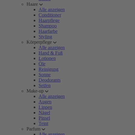
Haare
Alle anzeigen
Conditioner
Haarpflege
Shampoo
Haarfarbe
Styling
Körperpflege
Alle anzeigen
Hand & Fuß
Lotionen
Öle
Reinigung
Sonne
Deodorants
Seifen
Make-up
Alle anzeigen
Augen
Lippen
Nägel
Pinsel
Teint
Parfum
Alle anzeigen