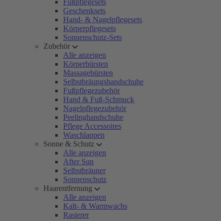
Fußpflegesets
Geschenksets
Hand- & Nagelpflegesets
Körperpflegesets
Sonnenschutz-Sets
Zubehör
Alle anzeigen
Körperbürsten
Massagebürsten
Selbstbräungshandschuhe
Fußpflegezubehör
Hand & Fuß-Schmuck
Nagelpflegezubehör
Peelinghandschuhe
Pflege Accessoires
Waschlappen
Sonne & Schutz
Alle anzeigen
After Sun
Selbstbräuner
Sonnenschutz
Haarentfernung
Alle anzeigen
Kalt- & Warmwachs
Rasierer