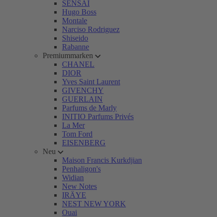
SENSAI
Hugo Boss
Montale
Narciso Rodriguez
Shiseido
Rabanne
Premiummarken
CHANEL
DIOR
Yves Saint Laurent
GIVENCHY
GUERLAIN
Parfums de Marly
INITIO Parfums Privés
La Mer
Tom Ford
EISENBERG
Neu
Maison Francis Kurkdjian
Penhaligon's
Widian
New Notes
IRÄYE
NEST NEW YORK
Ouai