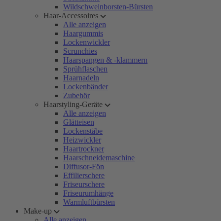
Wildschweinborsten-Bürsten
Haar-Accessoires
Alle anzeigen
Haargummis
Lockenwickler
Scrunchies
Haarspangen & -klammern
Sprühflaschen
Haarnadeln
Lockenbänder
Zubehör
Haarstyling-Geräte
Alle anzeigen
Glätteisen
Lockenstäbe
Heizwickler
Haartrockner
Haarschneidemaschine
Diffusor-Fön
Effilierschere
Friseurschere
Friseurumhänge
Warmluftbürsten
Make-up
Alle anzeigen