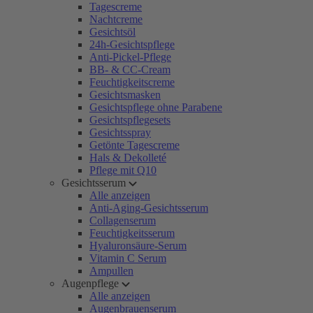
Tagescreme
Nachtcreme
Gesichtsöl
24h-Gesichtspflege
Anti-Pickel-Pflege
BB- & CC-Cream
Feuchtigkeitscreme
Gesichtsmasken
Gesichtspflege ohne Parabene
Gesichtspflegesets
Gesichtsspray
Getönte Tagescreme
Hals & Dekolleté
Pflege mit Q10
Gesichtsserum
Alle anzeigen
Anti-Aging-Gesichtsserum
Collagenserum
Feuchtigkeitsserum
Hyaluronsäure-Serum
Vitamin C Serum
Ampullen
Augenpflege
Alle anzeigen
Augenbrauenserum