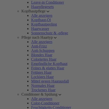
Leave-in Conditioner
Haarpflegesets
Kopfhautpflege
Alle anzeigen
Kopfhaut-Öl
Kopfhautpeeling
Haarwasser
Sonnenschutz & -pflege
Pflege nach Haartyp
Alle anzeigen
Anti-Frizz
Anti-Schuppen
Blondes Haar
Coloriertes Haar
Empfindliche Kopfhaut
Feines & glattes Haar
Fettiges Haar
Lockiges Haar
Mittel gegen Haarausfall
Normales Haar
Trockenes Haar
Conditioner & Spülung
Alle anzeigen
Color-Conditioner
Feuchtigkeits-Conditioner