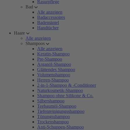
Rasurpflege
Bad
Alle anzeigen
Badaccessoires
Bademäntel
Handtücher
Haare
Alle anzeigen
Shampoos
Alle anzeigen
Keratin-Shampoo
Pre-Shampoo
Arganöl-Shampoo
Glättendes Shampoo
Volumenshampoo
Herren-Shampoo
2-in-1-Shampoo & -Conditioner
Naturkosmetik-Shampoo
Shampoo ohne Silikone & Co.
Silbershampoo
Teebaumöl-Shampoo
Tiefenreinigungsshampoo
Tönungsshampoo
Trockenshampoo
Anti-Schuppen-Shampoo