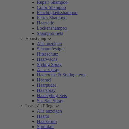
Repair-Shampoo
Color-Shampoo
Feuchtigkeitsshampoo
Festes Shampoo
Haarseife
Lockenshampoo
Shampoo-Sets
Haarstyling
Alle anzeigen
Schaumfestiger
Hitzeschutz
Haarwachs
Styling Spray
Ansatzspray
Haarcreme & Stylingcreme
Haargel
Haarpuder
Haarspray
Haarstyling-Sets
Sea Salt Spray
Leave-In Pflege
Alle anzeigen
Haaröl
Haarserum
Sprühkur