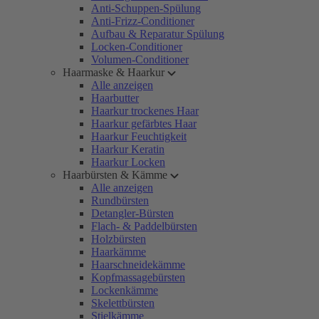
Anti-Schuppen-Spülung
Anti-Frizz-Conditioner
Aufbau & Reparatur Spülung
Locken-Conditioner
Volumen-Conditioner
Haarmaske & Haarkur
Alle anzeigen
Haarbutter
Haarkur trockenes Haar
Haarkur gefärbtes Haar
Haarkur Feuchtigkeit
Haarkur Keratin
Haarkur Locken
Haarbürsten & Kämme
Alle anzeigen
Rundbürsten
Detangler-Bürsten
Flach- & Paddelbürsten
Holzbürsten
Haarkämme
Haarschneidekämme
Kopfmassagebürsten
Lockenkämme
Skelettbürsten
Stielkämme