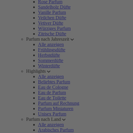
Rose Parfum
Sandelholz Düfte
Vanille Parfum
Veilchen Düfte
Vetiver Düfte
Würziges Parfum
Zitrische Düfte
Parfum nach Jahreszeit
Alle anzeigen
Frühlingsdüfte
Herbstdüfte
Sommerdüfte
Winterdüfte
Highlights
Alle anzeigen
Beliebtes Parfum
Eau de Cologne
Eau de Parfum
Eau de Toilette
Parfum auf Rechnung
Parfum Miniaturen
Unisex Parfum
Parfum nach Land
Alle anzeigen
Arabisches Parfum