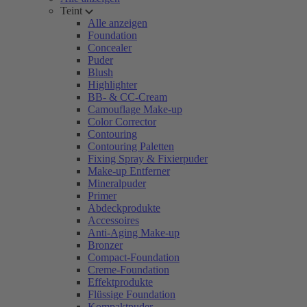
Teint
Alle anzeigen
Foundation
Concealer
Puder
Blush
Highlighter
BB- & CC-Cream
Camouflage Make-up
Color Corrector
Contouring
Contouring Paletten
Fixing Spray & Fixierpuder
Make-up Entferner
Mineralpuder
Primer
Abdeckprodukte
Accessoires
Anti-Aging Make-up
Bronzer
Compact-Foundation
Creme-Foundation
Effektprodukte
Flüssige Foundation
Kompaktpuder