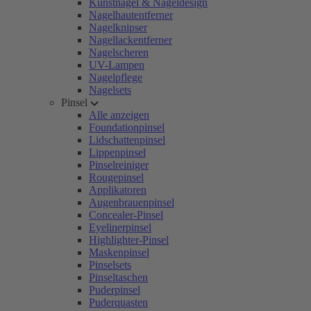
Kunstnägel & Nageldesign
Nagelhautentferner
Nagelknipser
Nagellackentferner
Nagelscheren
UV-Lampen
Nagelpflege
Nagelsets
Pinsel
Alle anzeigen
Foundationpinsel
Lidschattenpinsel
Lippenpinsel
Pinselreiniger
Rougepinsel
Applikatoren
Augenbrauenpinsel
Concealer-Pinsel
Eyelinerpinsel
Highlighter-Pinsel
Maskenpinsel
Pinselsets
Pinseltaschen
Puderpinsel
Puderquasten