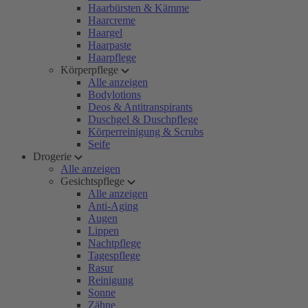
Haarbürsten & Kämme
Haarcreme
Haargel
Haarpaste
Haarpflege
Körperpflege
Alle anzeigen
Bodylotions
Deos & Antitranspirants
Duschgel & Duschpflege
Körperreinigung & Scrubs
Seife
Drogerie
Alle anzeigen
Gesichtspflege
Alle anzeigen
Anti-Aging
Augen
Lippen
Nachtpflege
Tagespflege
Rasur
Reinigung
Sonne
Zähne