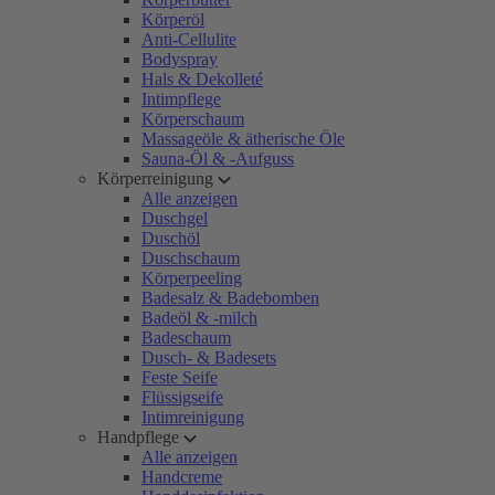
Körperöl
Anti-Cellulite
Bodyspray
Hals & Dekolleté
Intimpflege
Körperschaum
Massageöle & ätherische Öle
Sauna-Öl & -Aufguss
Körperreinigung
Alle anzeigen
Duschgel
Duschöl
Duschschaum
Körperpeeling
Badesalz & Badebomben
Badeöl & -milch
Badeschaum
Dusch- & Badesets
Feste Seife
Flüssigseife
Intimreinigung
Handpflege
Alle anzeigen
Handcreme