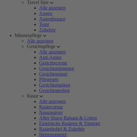
Travel Size
Alle anzeigen
Augen
Augenbrauen
Teint
Zubehör
Männerpflege
Alle anzeigen
Gesichtspflege
Alle anzeigen
Anti-Aging
Gesichtscreme
Gesichtsreinigung
Gesichtsserum
Pflegesets
Gesichtsmasken
Gesichtspeeling
Rasur
Alle anzeigen
Rasiercreme
Nassrasierer
After Shave Balsam & Lotion
Elektrische Rasierer & Trimmer
Rasierhobel & Zubehör
Herrenrasierer