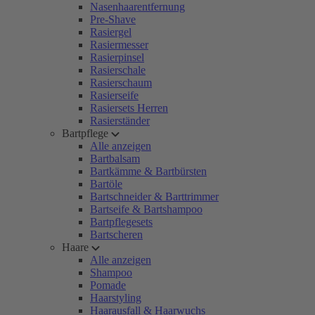
Nasenhaarentfernung
Pre-Shave
Rasiergel
Rasiermesser
Rasierpinsel
Rasierschale
Rasierschaum
Rasierseife
Rasiersets Herren
Rasierständer
Bartpflege
Alle anzeigen
Bartbalsam
Bartkämme & Bartbürsten
Bartöle
Bartschneider & Barttrimmer
Bartseife & Bartshampoo
Bartpflegesets
Bartscheren
Haare
Alle anzeigen
Shampoo
Pomade
Haarstyling
Haarausfall & Haarwuchs