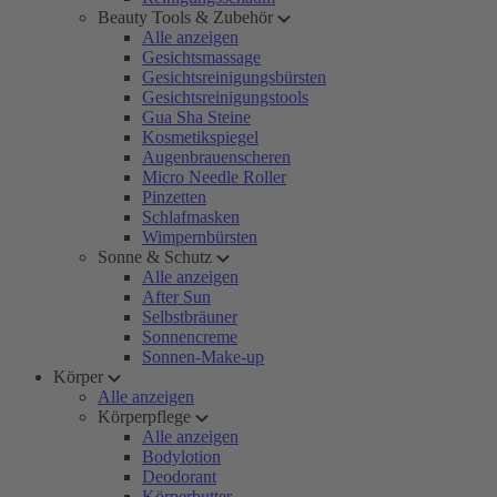
Beauty Tools & Zubehör
Alle anzeigen
Gesichtsmassage
Gesichtsreinigungsbürsten
Gesichtsreinigungstools
Gua Sha Steine
Kosmetikspiegel
Augenbrauenscheren
Micro Needle Roller
Pinzetten
Schlafmasken
Wimpernbürsten
Sonne & Schutz
Alle anzeigen
After Sun
Selbstbräuner
Sonnencreme
Sonnen-Make-up
Körper
Alle anzeigen
Körperpflege
Alle anzeigen
Bodylotion
Deodorant
Körperbutter