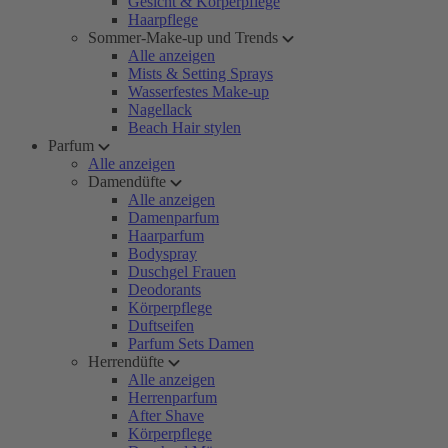
Gesicht & Körperpflege
Haarpflege
Sommer-Make-up und Trends
Alle anzeigen
Mists & Setting Sprays
Wasserfestes Make-up
Nagellack
Beach Hair stylen
Parfum
Alle anzeigen
Damendüfte
Alle anzeigen
Damenparfum
Haarparfum
Bodyspray
Duschgel Frauen
Deodorants
Körperpflege
Duftseifen
Parfum Sets Damen
Herrendüfte
Alle anzeigen
Herrenparfum
After Shave
Körperpflege