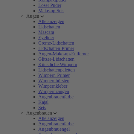
Loser Puder
Make-up Sets
Augen
Alle anzeigen
Lidschatten
Mascara
Eyeliner
Creme-Lidschatten
Lidschatten-Primer
Augen-Make-up-Entferner
Glitzer-Lidschatten
Künstliche Wimpern
Lidschattenpaletten
Wimpern-Primer
Wimpernbürsten
Wimpernkleber
Wimpernzangen
Augenbrauenfarbe
Kajal
Sets
Augenbrauen
Alle anzeigen
Augenbrauenfarbe
Augenbrauengel