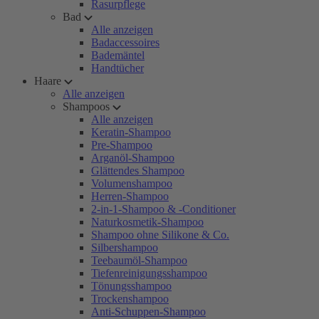
Rasurpflege
Bad
Alle anzeigen
Badaccessoires
Bademäntel
Handtücher
Haare
Alle anzeigen
Shampoos
Alle anzeigen
Keratin-Shampoo
Pre-Shampoo
Arganöl-Shampoo
Glättendes Shampoo
Volumenshampoo
Herren-Shampoo
2-in-1-Shampoo & -Conditioner
Naturkosmetik-Shampoo
Shampoo ohne Silikone & Co.
Silbershampoo
Teebaumöl-Shampoo
Tiefenreinigungsshampoo
Tönungsshampoo
Trockenshampoo
Anti-Schuppen-Shampoo