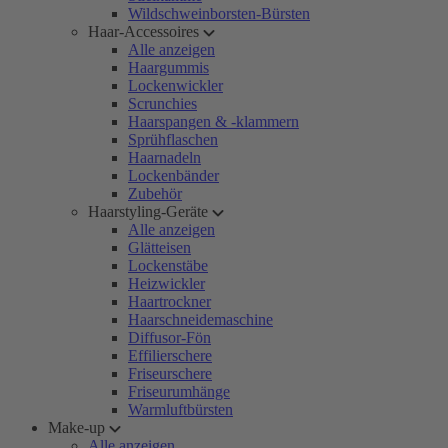
Wildschweinborsten-Bürsten
Haar-Accessoires
Alle anzeigen
Haargummis
Lockenwickler
Scrunchies
Haarspangen & -klammern
Sprühflaschen
Haarnadeln
Lockenbänder
Zubehör
Haarstyling-Geräte
Alle anzeigen
Glätteisen
Lockenstäbe
Heizwickler
Haartrockner
Haarschneidemaschine
Diffusor-Fön
Effilierschere
Friseurschere
Friseurumhänge
Warmluftbürsten
Make-up
Alle anzeigen