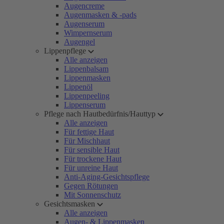
Augencreme
Augenmasken & -pads
Augenserum
Wimpernserum
Augengel
Lippenpflege
Alle anzeigen
Lippenbalsam
Lippenmasken
Lippenöl
Lippenpeeling
Lippenserum
Pflege nach Hautbedürfnis/Hauttyp
Alle anzeigen
Für fettige Haut
Für Mischhaut
Für sensible Haut
Für trockene Haut
Für unreine Haut
Anti-Aging-Gesichtspflege
Gegen Rötungen
Mit Sonnenschutz
Gesichtsmasken
Alle anzeigen
Augen- & Lippenmasken