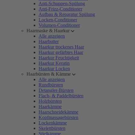
Anti-Schuppen-Spülung
Anti-Frizz-Conditioner
Aufbau & Reparatur Spülung
Locken-Conditioner
Volumen-Conditioner
Haarmaske & Haarkur
Alle anzeigen
Haarbutter
Haarkur trockenes Haar
Haarkur gefärbtes Haar
Haarkur Feuchtigkeit
Haarkur Keratin
Haarkur Locken
Haarbürsten & Kämme
Alle anzeigen
Rundbürsten
Detangler-Bürsten
Flach- & Paddelbürsten
Holzbürsten
Haarkämme
Haarschneidekämme
Kopfmassagebürsten
Lockenkämme
Skelettbürsten
Stielkämme