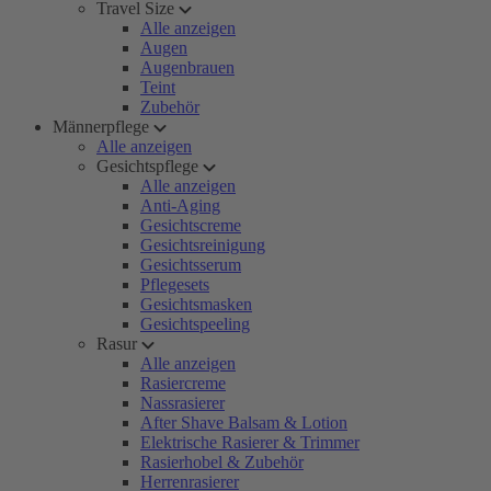
Travel Size
Alle anzeigen
Augen
Augenbrauen
Teint
Zubehör
Männerpflege
Alle anzeigen
Gesichtspflege
Alle anzeigen
Anti-Aging
Gesichtscreme
Gesichtsreinigung
Gesichtsserum
Pflegesets
Gesichtsmasken
Gesichtspeeling
Rasur
Alle anzeigen
Rasiercreme
Nassrasierer
After Shave Balsam & Lotion
Elektrische Rasierer & Trimmer
Rasierhobel & Zubehör
Herrenrasierer