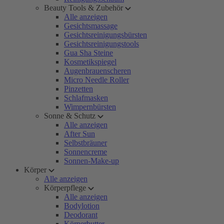
Beauty Tools & Zubehör
Alle anzeigen
Gesichtsmassage
Gesichtsreinigungsbürsten
Gesichtsreinigungstools
Gua Sha Steine
Kosmetikspiegel
Augenbrauenscheren
Micro Needle Roller
Pinzetten
Schlafmasken
Wimpernbürsten
Sonne & Schutz
Alle anzeigen
After Sun
Selbstbräuner
Sonnencreme
Sonnen-Make-up
Körper
Alle anzeigen
Körperpflege
Alle anzeigen
Bodylotion
Deodorant
Körperbutter