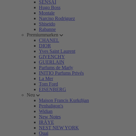
SENSAI
Hugo Boss
Montale
Narciso Rodriguez
Shiseido
Rabanne
Premiummarken
CHANEL
DIOR
Yves Saint Laurent
GIVENCHY
GUERLAIN
Parfums de Marly
INITIO Parfums Privés
La Mer
Tom Ford
EISENBERG
Neu
Maison Francis Kurkdjian
Penhaligon's
Widian
New Notes
IRÄYE
NEST NEW YORK
Ouai