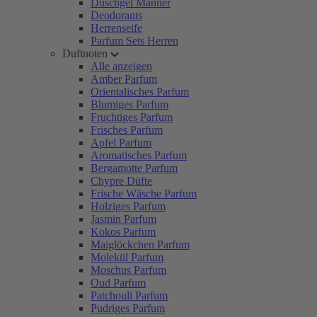
Duschgel Männer
Deodorants
Herrenseife
Parfum Sets Herren
Duftnoten
Alle anzeigen
Amber Parfum
Orientalisches Parfum
Blumiges Parfum
Fruchtiges Parfum
Frisches Parfum
Apfel Parfum
Aromatisches Parfum
Bergamotte Parfum
Chypre Düfte
Frische Wäsche Parfum
Holziges Parfum
Jasmin Parfum
Kokos Parfum
Maiglöckchen Parfum
Molekül Parfum
Moschus Parfum
Oud Parfum
Patchouli Parfum
Pudriges Parfum