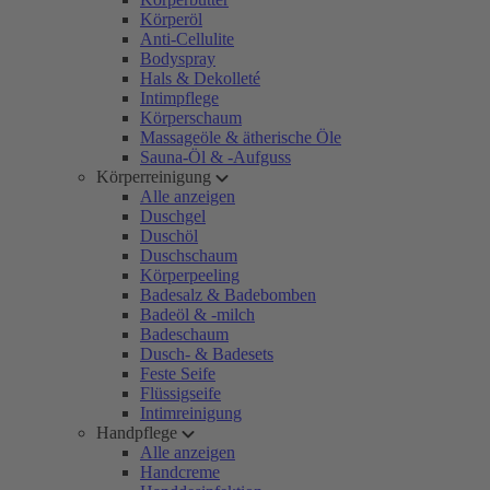
Körperöl
Anti-Cellulite
Bodyspray
Hals & Dekolleté
Intimpflege
Körperschaum
Massageöle & ätherische Öle
Sauna-Öl & -Aufguss
Körperreinigung
Alle anzeigen
Duschgel
Duschöl
Duschschaum
Körperpeeling
Badesalz & Badebomben
Badeöl & -milch
Badeschaum
Dusch- & Badesets
Feste Seife
Flüssigseife
Intimreinigung
Handpflege
Alle anzeigen
Handcreme