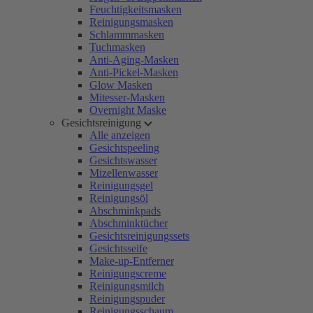
Feuchtigkeitsmasken
Reinigungsmasken
Schlammmasken
Tuchmasken
Anti-Aging-Masken
Anti-Pickel-Masken
Glow Masken
Mitesser-Masken
Overnight Maske
Gesichtsreinigung
Alle anzeigen
Gesichtspeeling
Gesichtswasser
Mizellenwasser
Reinigungsgel
Reinigungsöl
Abschminkpads
Abschminktücher
Gesichtsreinigungssets
Gesichtsseife
Make-up-Entferner
Reinigungscreme
Reinigungsmilch
Reinigungspuder
Reinigungsschaum