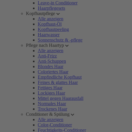
Leave-in Conditioner
Haarpflegesets
Kopfhautpflege
Alle anzeigen
Kopfhaut-Öl
Kopfhautpeeling
Haarwasser
Sonnenschutz & -pflege
Pflege nach Haartyp
Alle anzeigen
Anti-Frizz
Anti-Schuppen
Blondes Haar
Coloriertes Haar
Empfindliche Kopfhaut
Feines & glattes Haar
Fettiges Haar
Lockiges Haar
Mittel gegen Haarausfall
Normales Haar
Trockenes Haar
Conditioner & Spülung
Alle anzeigen
Color-Conditioner
Feuchtigkeits-Conditioner