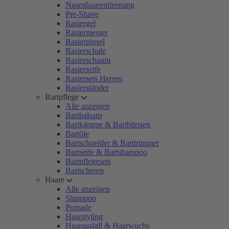
Nasenhaarentfernung
Pre-Shave
Rasiergel
Rasiermesser
Rasierpinsel
Rasierschale
Rasierschaum
Rasierseife
Rasiersets Herren
Rasierständer
Bartpflege
Alle anzeigen
Bartbalsam
Bartkämme & Bartbürsten
Bartöle
Bartschneider & Barttrimmer
Bartseife & Bartshampoo
Bartpflegesets
Bartscheren
Haare
Alle anzeigen
Shampoo
Pomade
Haarstyling
Haarausfall & Haarwuchs