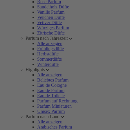
Rose Parfum
Sandelholz Düfte
Vanille Parfum
Veilchen Düfte
Vetiver Düfte
Würziges Parfum
Zitrische Düfte
Parfum nach Jahreszeit
Alle anzeigen
Frühlingsdüfte
Herbstdüfte
Sommerdüfte
Winterdüfte
Highlights
Alle anzeigen
Beliebtes Parfum
Eau de Cologne
Eau de Parfum
Eau de Toilette
Parfum auf Rechnung
Parfum Miniaturen
Unisex Parfum
Parfum nach Land
Alle anzeigen
Arabisches Parfum