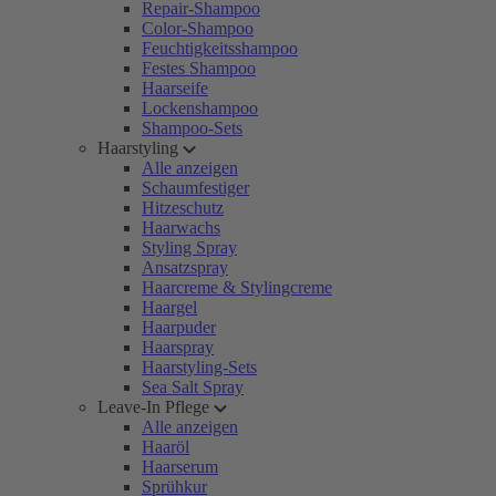
Repair-Shampoo
Color-Shampoo
Feuchtigkeitsshampoo
Festes Shampoo
Haarseife
Lockenshampoo
Shampoo-Sets
Haarstyling
Alle anzeigen
Schaumfestiger
Hitzeschutz
Haarwachs
Styling Spray
Ansatzspray
Haarcreme & Stylingcreme
Haargel
Haarpuder
Haarspray
Haarstyling-Sets
Sea Salt Spray
Leave-In Pflege
Alle anzeigen
Haaröl
Haarserum
Sprühkur