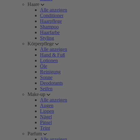
Haare
Alle anzeigen
Conditioner
Haarpflege
Shampoo
Haarfarbe
Styling
Körperpflege
Alle anzeigen
Hand & Fuß
Lotionen
Öle
Reinigung
Sonne
Deodorants
Seifen
Make-up
Alle anzeigen
Augen
Lippen
Nägel
Pinsel
Teint
Parfum
Alle anzeigen