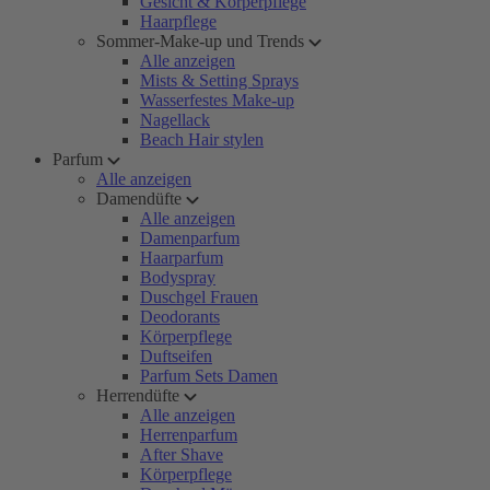
Gesicht & Körperpflege
Haarpflege
Sommer-Make-up und Trends
Alle anzeigen
Mists & Setting Sprays
Wasserfestes Make-up
Nagellack
Beach Hair stylen
Parfum
Alle anzeigen
Damendüfte
Alle anzeigen
Damenparfum
Haarparfum
Bodyspray
Duschgel Frauen
Deodorants
Körperpflege
Duftseifen
Parfum Sets Damen
Herrendüfte
Alle anzeigen
Herrenparfum
After Shave
Körperpflege