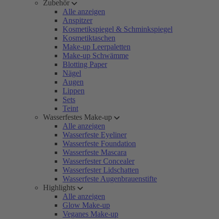
Zubehör
Alle anzeigen
Anspitzer
Kosmetikspiegel & Schminkspiegel
Kosmetiktaschen
Make-up Leerpaletten
Make-up Schwämme
Blotting Paper
Nägel
Augen
Lippen
Sets
Teint
Wasserfestes Make-up
Alle anzeigen
Wasserfeste Eyeliner
Wasserfeste Foundation
Wasserfeste Mascara
Wasserfester Concealer
Wasserfester Lidschatten
Wasserfeste Augenbrauenstifte
Highlights
Alle anzeigen
Glow Make-up
Veganes Make-up