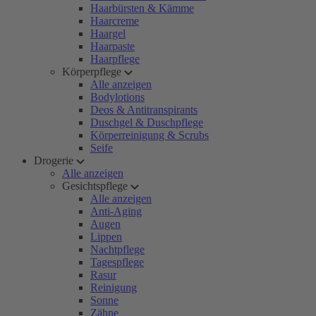
Haarbürsten & Kämme
Haarcreme
Haargel
Haarpaste
Haarpflege
Körperpflege
Alle anzeigen
Bodylotions
Deos & Antitranspirants
Duschgel & Duschpflege
Körperreinigung & Scrubs
Seife
Drogerie
Alle anzeigen
Gesichtspflege
Alle anzeigen
Anti-Aging
Augen
Lippen
Nachtpflege
Tagespflege
Rasur
Reinigung
Sonne
Zähne