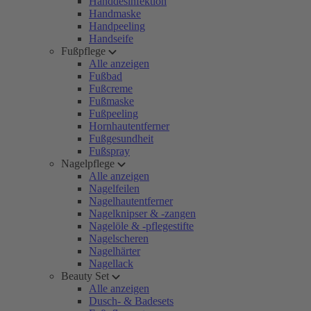
Handdesinfektion
Handmaske
Handpeeling
Handseife
Fußpflege
Alle anzeigen
Fußbad
Fußcreme
Fußmaske
Fußpeeling
Hornhautentferner
Fußgesundheit
Fußspray
Nagelpflege
Alle anzeigen
Nagelfeilen
Nagelhautentferner
Nagelknipser & -zangen
Nagelöle & -pflegestifte
Nagelscheren
Nagelhärter
Nagellack
Beauty Set
Alle anzeigen
Dusch- & Badesets