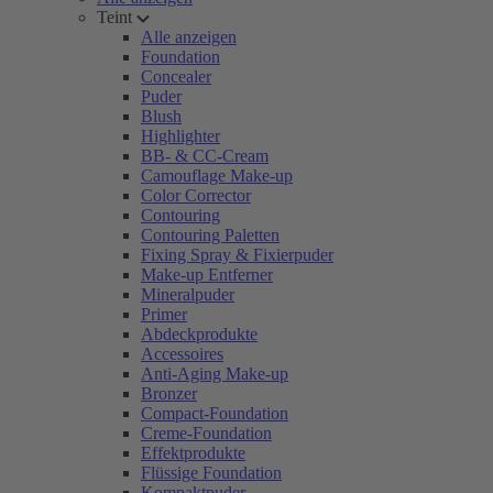
Teint
Alle anzeigen
Foundation
Concealer
Puder
Blush
Highlighter
BB- & CC-Cream
Camouflage Make-up
Color Corrector
Contouring
Contouring Paletten
Fixing Spray & Fixierpuder
Make-up Entferner
Mineralpuder
Primer
Abdeckprodukte
Accessoires
Anti-Aging Make-up
Bronzer
Compact-Foundation
Creme-Foundation
Effektprodukte
Flüssige Foundation
Kompaktpuder