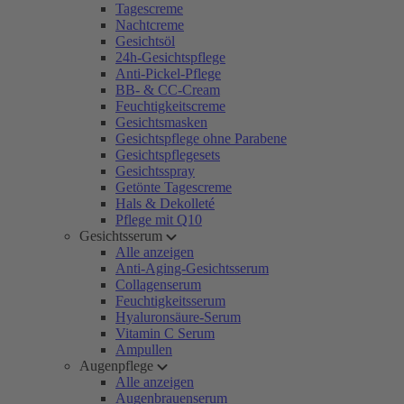
Tagescreme
Nachtcreme
Gesichtsöl
24h-Gesichtspflege
Anti-Pickel-Pflege
BB- & CC-Cream
Feuchtigkeitscreme
Gesichtsmasken
Gesichtspflege ohne Parabene
Gesichtspflegesets
Gesichtsspray
Getönte Tagescreme
Hals & Dekolleté
Pflege mit Q10
Gesichtsserum
Alle anzeigen
Anti-Aging-Gesichtsserum
Collagenserum
Feuchtigkeitsserum
Hyaluronsäure-Serum
Vitamin C Serum
Ampullen
Augenpflege
Alle anzeigen
Augenbrauenserum