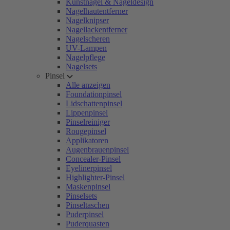
Kunstnägel & Nageldesign
Nagelhautentferner
Nagelknipser
Nagellackentferner
Nagelscheren
UV-Lampen
Nagelpflege
Nagelsets
Pinsel
Alle anzeigen
Foundationpinsel
Lidschattenpinsel
Lippenpinsel
Pinselreiniger
Rougepinsel
Applikatoren
Augenbrauenpinsel
Concealer-Pinsel
Eyelinerpinsel
Highlighter-Pinsel
Maskenpinsel
Pinselsets
Pinseltaschen
Puderpinsel
Puderquasten