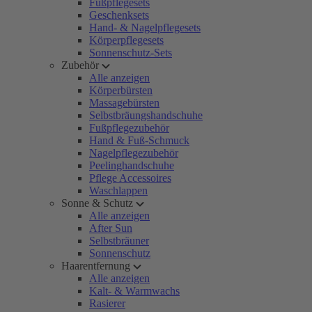
Fußpflegesets
Geschenksets
Hand- & Nagelpflegesets
Körperpflegesets
Sonnenschutz-Sets
Zubehör
Alle anzeigen
Körperbürsten
Massagebürsten
Selbstbräungshandschuhe
Fußpflegezubehör
Hand & Fuß-Schmuck
Nagelpflegezubehör
Peelinghandschuhe
Pflege Accessoires
Waschlappen
Sonne & Schutz
Alle anzeigen
After Sun
Selbstbräuner
Sonnenschutz
Haarentfernung
Alle anzeigen
Kalt- & Warmwachs
Rasierer