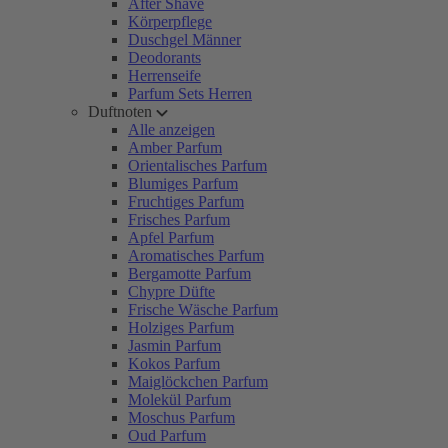
After Shave
Körperpflege
Duschgel Männer
Deodorants
Herrenseife
Parfum Sets Herren
Duftnoten
Alle anzeigen
Amber Parfum
Orientalisches Parfum
Blumiges Parfum
Fruchtiges Parfum
Frisches Parfum
Apfel Parfum
Aromatisches Parfum
Bergamotte Parfum
Chypre Düfte
Frische Wäsche Parfum
Holziges Parfum
Jasmin Parfum
Kokos Parfum
Maiglöckchen Parfum
Molekül Parfum
Moschus Parfum
Oud Parfum