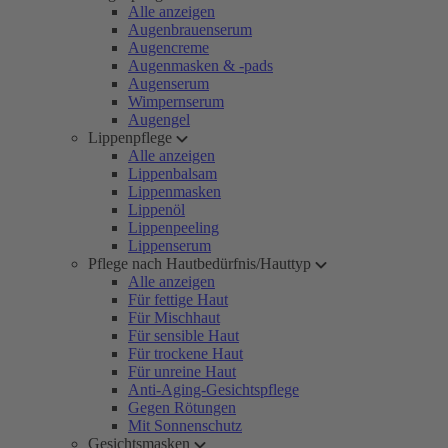
Alle anzeigen
Augenbrauenserum
Augencreme
Augenmasken & -pads
Augenserum
Wimpernserum
Augengel
Lippenpflege
Alle anzeigen
Lippenbalsam
Lippenmasken
Lippenöl
Lippenpeeling
Lippenserum
Pflege nach Hautbedürfnis/Hauttyp
Alle anzeigen
Für fettige Haut
Für Mischhaut
Für sensible Haut
Für trockene Haut
Für unreine Haut
Anti-Aging-Gesichtspflege
Gegen Rötungen
Mit Sonnenschutz
Gesichtsmasken