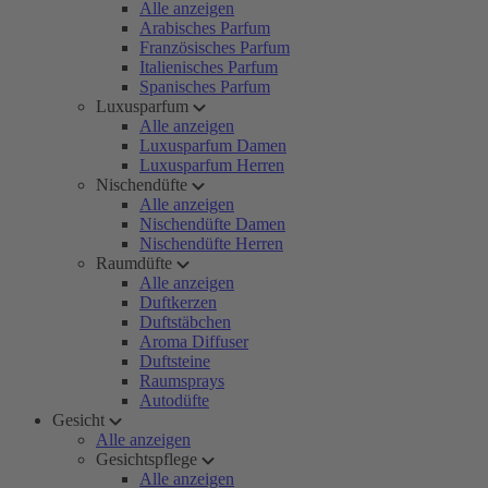
Alle anzeigen
Arabisches Parfum
Französisches Parfum
Italienisches Parfum
Spanisches Parfum
Luxusparfum
Alle anzeigen
Luxusparfum Damen
Luxusparfum Herren
Nischendüfte
Alle anzeigen
Nischendüfte Damen
Nischendüfte Herren
Raumdüfte
Alle anzeigen
Duftkerzen
Duftstäbchen
Aroma Diffuser
Duftsteine
Raumsprays
Autodüfte
Gesicht
Alle anzeigen
Gesichtspflege
Alle anzeigen