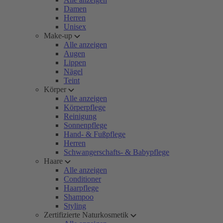
Damen
Herren
Unisex
Make-up
Alle anzeigen
Augen
Lippen
Nägel
Teint
Körper
Alle anzeigen
Körperpflege
Reinigung
Sonnenpflege
Hand- & Fußpflege
Herren
Schwangerschafts- & Babypflege
Haare
Alle anzeigen
Conditioner
Haarpflege
Shampoo
Styling
Zertifizierte Naturkosmetik