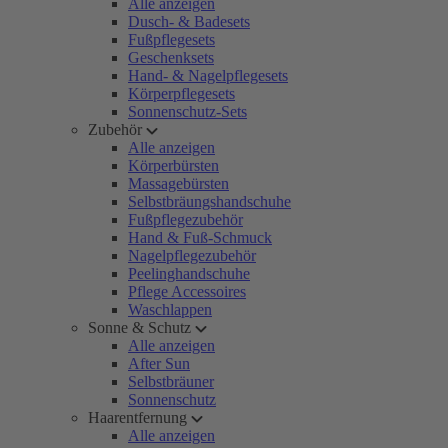
Alle anzeigen
Dusch- & Badesets
Fußpflegesets
Geschenksets
Hand- & Nagelpflegesets
Körperpflegesets
Sonnenschutz-Sets
Zubehör
Alle anzeigen
Körperbürsten
Massagebürsten
Selbstbräungshandschuhe
Fußpflegezubehör
Hand & Fuß-Schmuck
Nagelpflegezubehör
Peelinghandschuhe
Pflege Accessoires
Waschlappen
Sonne & Schutz
Alle anzeigen
After Sun
Selbstbräuner
Sonnenschutz
Haarentfernung
Alle anzeigen