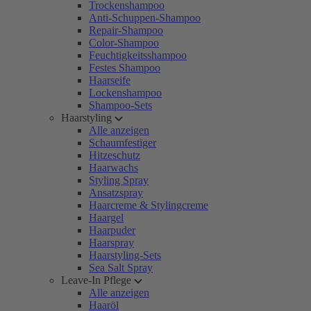
Trockenshampoo
Anti-Schuppen-Shampoo
Repair-Shampoo
Color-Shampoo
Feuchtigkeitsshampoo
Festes Shampoo
Haarseife
Lockenshampoo
Shampoo-Sets
Haarstyling
Alle anzeigen
Schaumfestiger
Hitzeschutz
Haarwachs
Styling Spray
Ansatzspray
Haarcreme & Stylingcreme
Haargel
Haarpuder
Haarspray
Haarstyling-Sets
Sea Salt Spray
Leave-In Pflege
Alle anzeigen
Haaröl