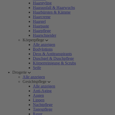
Haarstyling
Haarausfall & Haarwuchs
Haarbürsten & Kämme
Haarcreme
Haargel
Haarpaste
Haarpflege
Haarschneider
Körperpflege
Alle anzeigen
Bodylotions
Deos & Antitranspirants
Duschgel & Duschpflege
Körperreinigung & Scrubs
Seife
Drogerie
Alle anzeigen
Gesichtspflege
Alle anzeigen
Anti-Aging
Augen
Lippen
Nachtpflege
Tagespflege
Rasur