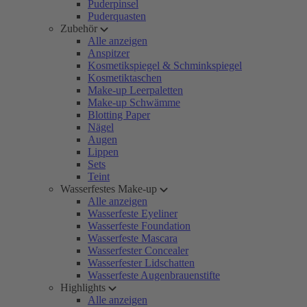
Puderpinsel
Puderquasten
Zubehör
Alle anzeigen
Anspitzer
Kosmetikspiegel & Schminkspiegel
Kosmetiktaschen
Make-up Leerpaletten
Make-up Schwämme
Blotting Paper
Nägel
Augen
Lippen
Sets
Teint
Wasserfestes Make-up
Alle anzeigen
Wasserfeste Eyeliner
Wasserfeste Foundation
Wasserfeste Mascara
Wasserfester Concealer
Wasserfester Lidschatten
Wasserfeste Augenbrauenstifte
Highlights
Alle anzeigen