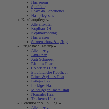
Haarserum
Sprühkur
Leave-in Conditioner
Haarpflegesets
Kopfhautpflege
Alle anzeigen
Kopfhaut-Öl
Kopfhautpeeling
Haarwasser
Sonnenschutz & -pflege
Pflege nach Haartyp
Alle anzeigen
Anti-Frizz
Anti-Schuppen
Blondes Haar
Coloriertes Haar
Empfindliche Kopfhaut
Feines & glattes Haar
Fettiges Haar
Lockiges Haar
Mittel gegen Haarausfall
Normales Haar
Trockenes Haar
Conditioner & Spülung
Alle anzeigen