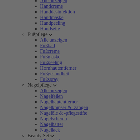
Alle anzeigen
Handcreme
Handdesinfektion
Handmaske
Handpeeling
Handseife
Fußpflege
Alle anzeigen
Fußbad
Fußcreme
Fußmaske
Fußpeeling
Hornhautentferner
Fußgesundheit
Fußspray
Nagelpflege
Alle anzeigen
Nagelfeilen
Nagelhautentferner
Nagelknipser & -zangen
Nagelöle & -pflegestifte
Nagelscheren
Nagelhärter
Nagellack
Beauty Set