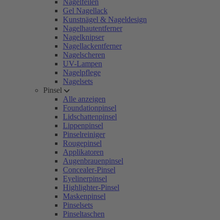
Nagelfeilen
Gel Nagellack
Kunstnägel & Nageldesign
Nagelhautentferner
Nagelknipser
Nagellackentferner
Nagelscheren
UV-Lampen
Nagelpflege
Nagelsets
Pinsel
Alle anzeigen
Foundationpinsel
Lidschattenpinsel
Lippenpinsel
Pinselreiniger
Rougepinsel
Applikatoren
Augenbrauenpinsel
Concealer-Pinsel
Eyelinerpinsel
Highlighter-Pinsel
Maskenpinsel
Pinselsets
Pinseltaschen