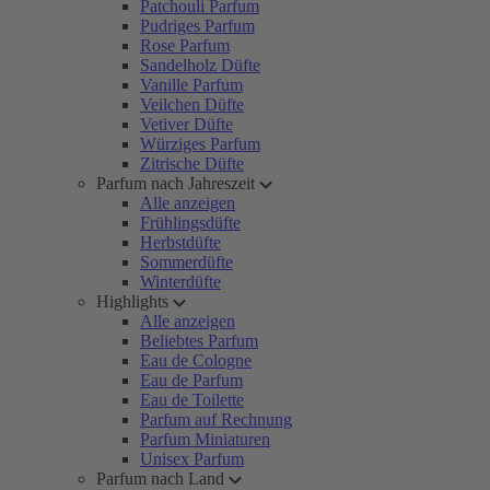
Patchouli Parfum
Pudriges Parfum
Rose Parfum
Sandelholz Düfte
Vanille Parfum
Veilchen Düfte
Vetiver Düfte
Würziges Parfum
Zitrische Düfte
Parfum nach Jahreszeit
Alle anzeigen
Frühlingsdüfte
Herbstdüfte
Sommerdüfte
Winterdüfte
Highlights
Alle anzeigen
Beliebtes Parfum
Eau de Cologne
Eau de Parfum
Eau de Toilette
Parfum auf Rechnung
Parfum Miniaturen
Unisex Parfum
Parfum nach Land