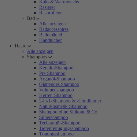
Kalt- & Warmwachs
Rasierer
Rasurpflege
Bad
Alle anzeigen
Badaccessoires
Bademäntel
Handtücher
Haare
Alle anzeigen
Shampoos
Alle anzeigen
Keratin-Shampoo
Pre-Shampoo
Arganöl-Shampoo
Glättendes Shampoo
Volumenshampoo
Herren-Shampoo
2-in-1-Shampoo & -Conditioner
Naturkosmetik-Shampoo
Shampoo ohne Silikone & Co.
Silbershampoo
Teebaumöl-Shampoo
Tiefenreinigungsshampoo
Tönungsshampoo