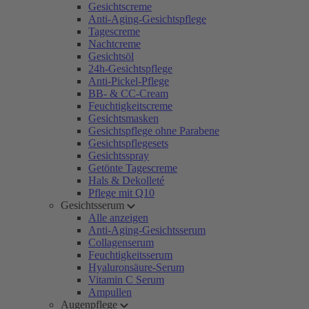
Gesichtscreme
Anti-Aging-Gesichtspflege
Tagescreme
Nachtcreme
Gesichtsöl
24h-Gesichtspflege
Anti-Pickel-Pflege
BB- & CC-Cream
Feuchtigkeitscreme
Gesichtsmasken
Gesichtspflege ohne Parabene
Gesichtspflegesets
Gesichtsspray
Getönte Tagescreme
Hals & Dekolleté
Pflege mit Q10
Gesichtsserum
Alle anzeigen
Anti-Aging-Gesichtsserum
Collagenserum
Feuchtigkeitsserum
Hyaluronsäure-Serum
Vitamin C Serum
Ampullen
Augenpflege