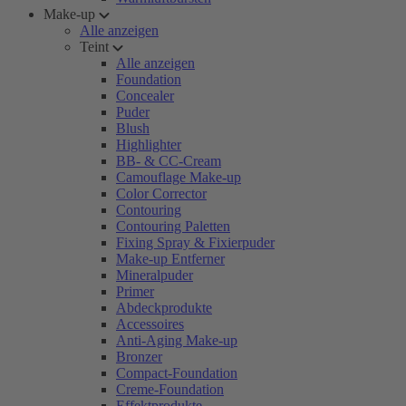
Make-up
Alle anzeigen
Teint
Alle anzeigen
Foundation
Concealer
Puder
Blush
Highlighter
BB- & CC-Cream
Camouflage Make-up
Color Corrector
Contouring
Contouring Paletten
Fixing Spray & Fixierpuder
Make-up Entferner
Mineralpuder
Primer
Abdeckprodukte
Accessoires
Anti-Aging Make-up
Bronzer
Compact-Foundation
Creme-Foundation
Effektprodukte