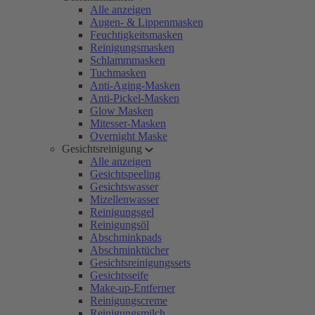
Alle anzeigen
Augen- & Lippenmasken
Feuchtigkeitsmasken
Reinigungsmasken
Schlammmasken
Tuchmasken
Anti-Aging-Masken
Anti-Pickel-Masken
Glow Masken
Mitesser-Masken
Overnight Maske
Gesichtsreinigung
Alle anzeigen
Gesichtspeeling
Gesichtswasser
Mizellenwasser
Reinigungsgel
Reinigungsöl
Abschminkpads
Abschminktücher
Gesichtsreinigungssets
Gesichtsseife
Make-up-Entferner
Reinigungscreme
Reinigungsmilch