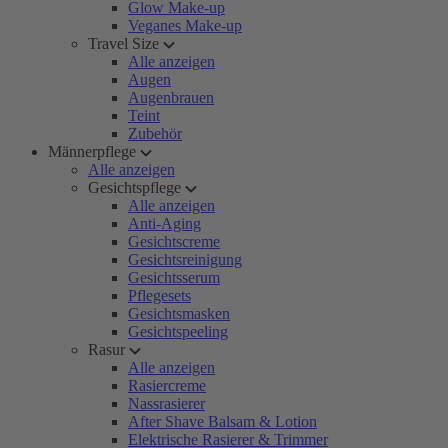
Glow Make-up
Veganes Make-up
Travel Size
Alle anzeigen
Augen
Augenbrauen
Teint
Zubehör
Männerpflege
Alle anzeigen
Gesichtspflege
Alle anzeigen
Anti-Aging
Gesichtscreme
Gesichtsreinigung
Gesichtsserum
Pflegesets
Gesichtsmasken
Gesichtspeeling
Rasur
Alle anzeigen
Rasiercreme
Nassrasierer
After Shave Balsam & Lotion
Elektrische Rasierer & Trimmer