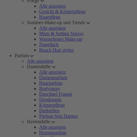
Pflege
Alle anzeigen
Gesicht & Körperpflege
Haarpflege
Sommer-Make-up und Trends
Alle anzeigen
Mists & Setting Sprays
Wasserfestes Make-up
Nagellack
Beach Hair stylen
Parfum
Alle anzeigen
Damendüfte
Alle anzeigen
Damenparfum
Haarparfum
Bodyspray
Duschgel Frauen
Deodorants
Körperpflege
Duftseifen
Parfum Sets Damen
Herrendüfte
Alle anzeigen
Herrenparfum