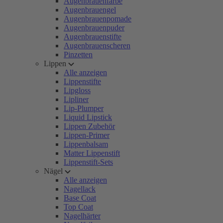
Augenbrauenfarbe
Augenbrauengel
Augenbrauenpomade
Augenbrauenpuder
Augenbrauenstifte
Augenbrauenscheren
Pinzetten
Lippen
Alle anzeigen
Lippenstifte
Lipgloss
Lipliner
Lip-Plumper
Liquid Lipstick
Lippen Zubehör
Lippen-Primer
Lippenbalsam
Matter Lippenstift
Lippenstift-Sets
Nägel
Alle anzeigen
Nagellack
Base Coat
Top Coat
Nagelhärter