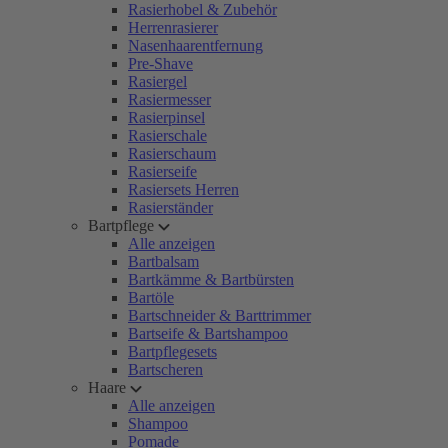
Rasierhobel & Zubehör
Herrenrasierer
Nasenhaarentfernung
Pre-Shave
Rasiergel
Rasiermesser
Rasierpinsel
Rasierschale
Rasierschaum
Rasierseife
Rasiersets Herren
Rasierständer
Bartpflege
Alle anzeigen
Bartbalsam
Bartkämme & Bartbürsten
Bartöle
Bartschneider & Barttrimmer
Bartseife & Bartshampoo
Bartpflegesets
Bartscheren
Haare
Alle anzeigen
Shampoo
Pomade