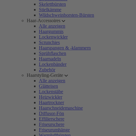
Skelettbürsten
Stielkämme
Wildschweinborsten-Bürsten
Haar-Accessoires
Alle anzeigen
Haargummis
Lockenwickler
Scrunchies
Haarspangen & -klammern
Sprühflaschen
Haarnadeln
Lockenbänder
Zubehör
Haarstyling-Geräte
Alle anzeigen
Glätteisen
Lockenstäbe
Heizwickler
Haartrockner
Haarschneidemaschine
Diffusor-Fön
Effilierschere
Friseurschere
Friseurumhänge
Warmluftbürsten