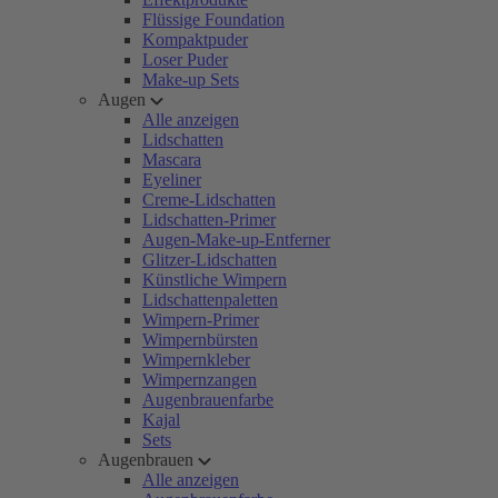
Flüssige Foundation
Kompaktpuder
Loser Puder
Make-up Sets
Augen
Alle anzeigen
Lidschatten
Mascara
Eyeliner
Creme-Lidschatten
Lidschatten-Primer
Augen-Make-up-Entferner
Glitzer-Lidschatten
Künstliche Wimpern
Lidschattenpaletten
Wimpern-Primer
Wimpernbürsten
Wimpernkleber
Wimpernzangen
Augenbrauenfarbe
Kajal
Sets
Augenbrauen
Alle anzeigen