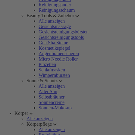
Reinigungspuder
Reinigungsschaum
Beauty Tools & Zubehör
Alle anzeigen
Gesichtsmassage
Gesichtsreinigungsbürsten
Gesichtsreinigungstools
Gua Sha Steine
Kosmetikspiegel
Augenbrauenscheren
Micro Needle Roller
Pinzetten
Schlafmasken
Wimpernbürsten
Sonne & Schutz
Alle anzeigen
After Sun
Selbstbräuner
Sonnencreme
Sonnen-Make-up
Körper
Alle anzeigen
Körperpflege
Alle anzeigen
Bodylotion