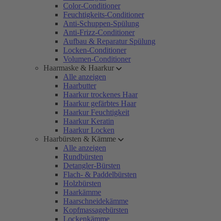
Color-Conditioner
Feuchtigkeits-Conditioner
Anti-Schuppen-Spülung
Anti-Frizz-Conditioner
Aufbau & Reparatur Spülung
Locken-Conditioner
Volumen-Conditioner
Haarmaske & Haarkur
Alle anzeigen
Haarbutter
Haarkur trockenes Haar
Haarkur gefärbtes Haar
Haarkur Feuchtigkeit
Haarkur Keratin
Haarkur Locken
Haarbürsten & Kämme
Alle anzeigen
Rundbürsten
Detangler-Bürsten
Flach- & Paddelbürsten
Holzbürsten
Haarkämme
Haarschneidekämme
Kopfmassagebürsten
Lockenkämme