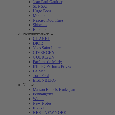
Jean Paul Gaultier
SENSAI
Hugo Boss
Montale
Narciso Rodriguez
Shiseido
Rabanne
Premiummarken
CHANEL
DIOR
Yves Saint Laurent
GIVENCHY
GUERLAIN
Parfums de Marly
INITIO Parfums Privés
La Mer
Tom Ford
EISENBERG
Neu
Maison Francis Kurkdjian
Penhaligon's
Widian
New Notes
IRÄYE
NEST NEW YORK