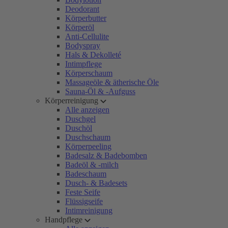
Deodorant
Körperbutter
Körperöl
Anti-Cellulite
Bodyspray
Hals & Dekolleté
Intimpflege
Körperschaum
Massageöle & ätherische Öle
Sauna-Öl & -Aufguss
Körperreinigung
Alle anzeigen
Duschgel
Duschöl
Duschschaum
Körperpeeling
Badesalz & Badebomben
Badeöl & -milch
Badeschaum
Dusch- & Badesets
Feste Seife
Flüssigseife
Intimreinigung
Handpflege