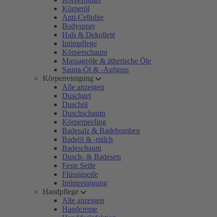
Körperöl
Anti-Cellulite
Bodyspray
Hals & Dekolleté
Intimpflege
Körperschaum
Massageöle & ätherische Öle
Sauna-Öl & -Aufguss
Körperreinigung
Alle anzeigen
Duschgel
Duschöl
Duschschaum
Körperpeeling
Badesalz & Badebomben
Badeöl & -milch
Badeschaum
Dusch- & Badesets
Feste Seife
Flüssigseife
Intimreinigung
Handpflege
Alle anzeigen
Handcreme