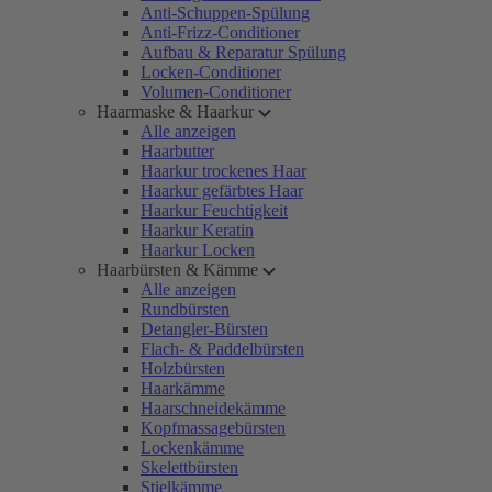
Anti-Schuppen-Spülung
Anti-Frizz-Conditioner
Aufbau & Reparatur Spülung
Locken-Conditioner
Volumen-Conditioner
Haarmaske & Haarkur
Alle anzeigen
Haarbutter
Haarkur trockenes Haar
Haarkur gefärbtes Haar
Haarkur Feuchtigkeit
Haarkur Keratin
Haarkur Locken
Haarbürsten & Kämme
Alle anzeigen
Rundbürsten
Detangler-Bürsten
Flach- & Paddelbürsten
Holzbürsten
Haarkämme
Haarschneidekämme
Kopfmassagebürsten
Lockenkämme
Skelettbürsten
Stielkämme