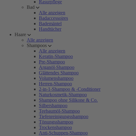
Rasurpflege
Bad
Alle anzeigen
Badaccessoires
Bademäntel
Handtücher
Haare
Alle anzeigen
Shampoos
Alle anzeigen
Keratin-Shampoo
Pre-Shampoo
Arganöl-Shampoo
Glättendes Shampoo
Volumenshampoo
Herren-Shampoo
2-in-1-Shampoo & -Conditioner
Naturkosmetik-Shampoo
Shampoo ohne Silikone & Co.
Silbershampoo
Teebaumöl-Shampoo
Tiefenreinigungsshampoo
Tönungsshampoo
Trockenshampoo
Anti-Schuppen-Shampoo