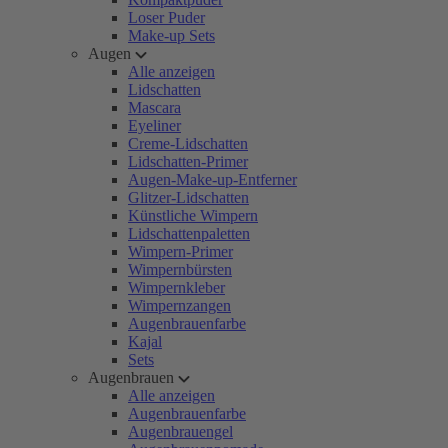
Loser Puder
Make-up Sets
Augen
Alle anzeigen
Lidschatten
Mascara
Eyeliner
Creme-Lidschatten
Lidschatten-Primer
Augen-Make-up-Entferner
Glitzer-Lidschatten
Künstliche Wimpern
Lidschattenpaletten
Wimpern-Primer
Wimpernbürsten
Wimpernkleber
Wimpernzangen
Augenbrauenfarbe
Kajal
Sets
Augenbrauen
Alle anzeigen
Augenbrauenfarbe
Augenbrauengel