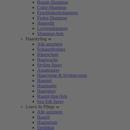
Repair-Shampoo
Color-Shampoo
Feuchtigkeitsshampoo
Festes Shampoo
Haarseife
Lockenshampoo
Shampoo-Sets
Haarstyling
Alle anzeigen
Schaumfestiger
Hitzeschutz
Haarwachs
Styling Spray
Ansatzspray
Haarcreme & Stylingcreme
Haargel
Haarpuder
Haarspray
Haarstyling-Sets
Sea Salt Spray
Leave-In Pflege
Alle anzeigen
Haaröl
Haarserum
Sprühkur