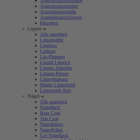
Augenbrauenpomade
Augenbrauenpuder
Augenbrauenstifte
Augenbrauenscheren
Pinzetten
Lippen
Alle anzeigen
Lippenstifte
Lipgloss
Lipliner
Lip-Plumper
Liquid Lipstick
Lippen Zubehör
Lippen-Primer
Lippenbalsam
Matter Lippenstift
Lippenstift-Sets
Nägel
Alle anzeigen
Nagellack
Base Coat
Top Coat
Nagelhärter
Nagelfeilen
Gel Nagellack