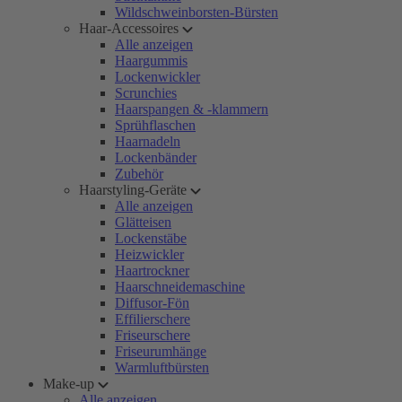
Wildschweinborsten-Bürsten
Haar-Accessoires
Alle anzeigen
Haargummis
Lockenwickler
Scrunchies
Haarspangen & -klammern
Sprühflaschen
Haarnadeln
Lockenbänder
Zubehör
Haarstyling-Geräte
Alle anzeigen
Glätteisen
Lockenstäbe
Heizwickler
Haartrockner
Haarschneidemaschine
Diffusor-Fön
Effilierschere
Friseurschere
Friseurumhänge
Warmluftbürsten
Make-up
Alle anzeigen