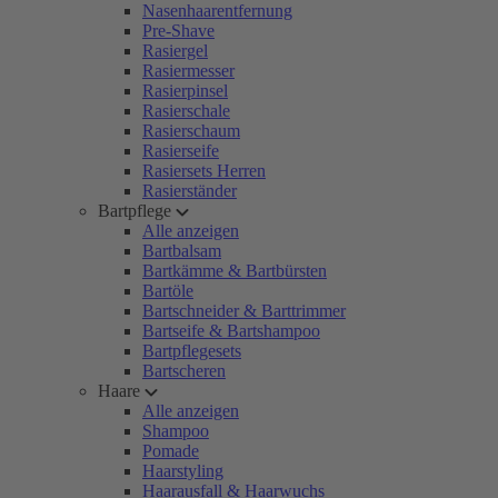
Nasenhaarentfernung
Pre-Shave
Rasiergel
Rasiermesser
Rasierpinsel
Rasierschale
Rasierschaum
Rasierseife
Rasiersets Herren
Rasierständer
Bartpflege
Alle anzeigen
Bartbalsam
Bartkämme & Bartbürsten
Bartöle
Bartschneider & Barttrimmer
Bartseife & Bartshampoo
Bartpflegesets
Bartscheren
Haare
Alle anzeigen
Shampoo
Pomade
Haarstyling
Haarausfall & Haarwuchs