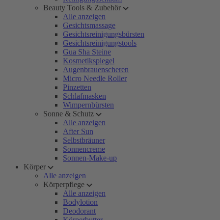
Beauty Tools & Zubehör
Alle anzeigen
Gesichtsmassage
Gesichtsreinigungsbürsten
Gesichtsreinigungstools
Gua Sha Steine
Kosmetikspiegel
Augenbrauenscheren
Micro Needle Roller
Pinzetten
Schlafmasken
Wimpernbürsten
Sonne & Schutz
Alle anzeigen
After Sun
Selbstbräuner
Sonnencreme
Sonnen-Make-up
Körper
Alle anzeigen
Körperpflege
Alle anzeigen
Bodylotion
Deodorant
Körperbutter