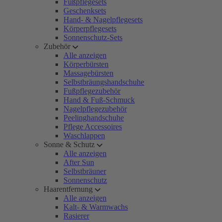
Fußpflegesets
Geschenksets
Hand- & Nagelpflegesets
Körperpflegesets
Sonnenschutz-Sets
Zubehör
Alle anzeigen
Körperbürsten
Massagebürsten
Selbstbräungshandschuhe
Fußpflegezubehör
Hand & Fuß-Schmuck
Nagelpflegezubehör
Peelinghandschuhe
Pflege Accessoires
Waschlappen
Sonne & Schutz
Alle anzeigen
After Sun
Selbstbräuner
Sonnenschutz
Haarentfernung
Alle anzeigen
Kalt- & Warmwachs
Rasierer