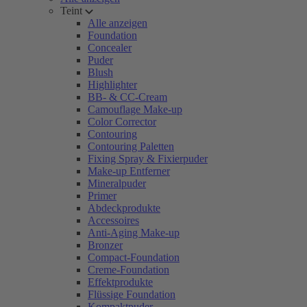
Teint
Alle anzeigen
Foundation
Concealer
Puder
Blush
Highlighter
BB- & CC-Cream
Camouflage Make-up
Color Corrector
Contouring
Contouring Paletten
Fixing Spray & Fixierpuder
Make-up Entferner
Mineralpuder
Primer
Abdeckprodukte
Accessoires
Anti-Aging Make-up
Bronzer
Compact-Foundation
Creme-Foundation
Effektprodukte
Flüssige Foundation
Kompaktpuder