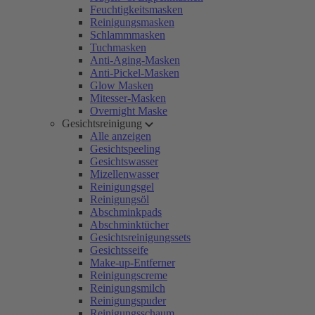
Feuchtigkeitsmasken
Reinigungsmasken
Schlammmasken
Tuchmasken
Anti-Aging-Masken
Anti-Pickel-Masken
Glow Masken
Mitesser-Masken
Overnight Maske
Gesichtsreinigung
Alle anzeigen
Gesichtspeeling
Gesichtswasser
Mizellenwasser
Reinigungsgel
Reinigungsöl
Abschminkpads
Abschminktücher
Gesichtsreinigungssets
Gesichtsseife
Make-up-Entferner
Reinigungscreme
Reinigungsmilch
Reinigungspuder
Reinigungsschaum