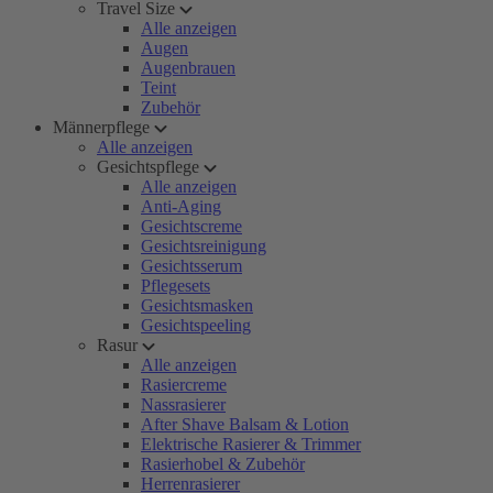
Travel Size
Alle anzeigen
Augen
Augenbrauen
Teint
Zubehör
Männerpflege
Alle anzeigen
Gesichtspflege
Alle anzeigen
Anti-Aging
Gesichtscreme
Gesichtsreinigung
Gesichtsserum
Pflegesets
Gesichtsmasken
Gesichtspeeling
Rasur
Alle anzeigen
Rasiercreme
Nassrasierer
After Shave Balsam & Lotion
Elektrische Rasierer & Trimmer
Rasierhobel & Zubehör
Herrenrasierer