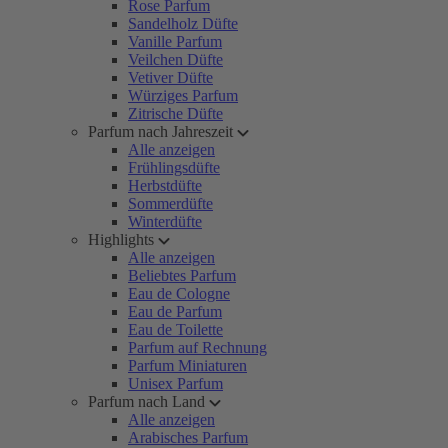
Rose Parfum
Sandelholz Düfte
Vanille Parfum
Veilchen Düfte
Vetiver Düfte
Würziges Parfum
Zitrische Düfte
Parfum nach Jahreszeit
Alle anzeigen
Frühlingsdüfte
Herbstdüfte
Sommerdüfte
Winterdüfte
Highlights
Alle anzeigen
Beliebtes Parfum
Eau de Cologne
Eau de Parfum
Eau de Toilette
Parfum auf Rechnung
Parfum Miniaturen
Unisex Parfum
Parfum nach Land
Alle anzeigen
Arabisches Parfum