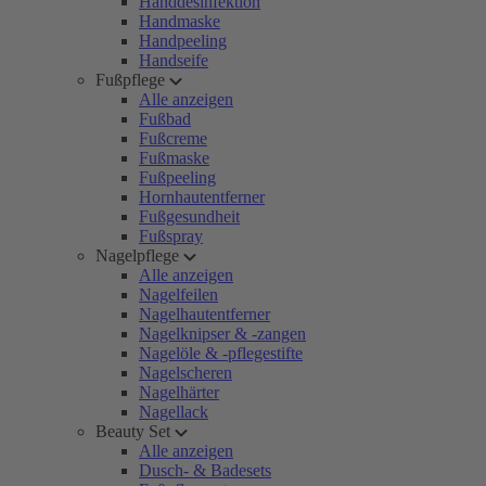
Handdesinfektion
Handmaske
Handpeeling
Handseife
Fußpflege
Alle anzeigen
Fußbad
Fußcreme
Fußmaske
Fußpeeling
Hornhautentferner
Fußgesundheit
Fußspray
Nagelpflege
Alle anzeigen
Nagelfeilen
Nagelhautentferner
Nagelknipser & -zangen
Nagelöle & -pflegestifte
Nagelscheren
Nagelhärter
Nagellack
Beauty Set
Alle anzeigen
Dusch- & Badesets