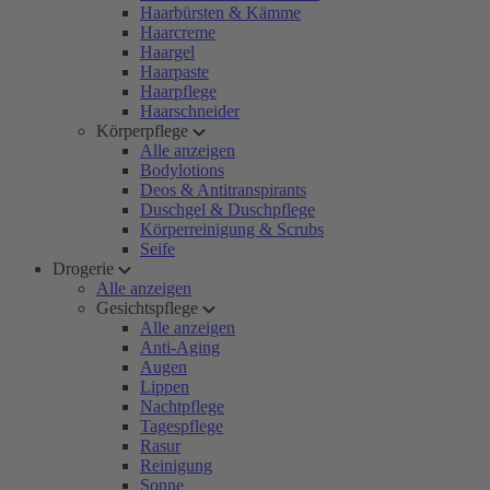
Haarbürsten & Kämme
Haarcreme
Haargel
Haarpaste
Haarpflege
Haarschneider
Körperpflege
Alle anzeigen
Bodylotions
Deos & Antitranspirants
Duschgel & Duschpflege
Körperreinigung & Scrubs
Seife
Drogerie
Alle anzeigen
Gesichtspflege
Alle anzeigen
Anti-Aging
Augen
Lippen
Nachtpflege
Tagespflege
Rasur
Reinigung
Sonne