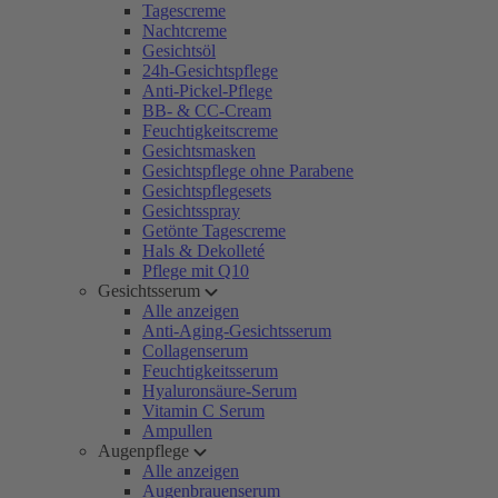
Tagescreme
Nachtcreme
Gesichtsöl
24h-Gesichtspflege
Anti-Pickel-Pflege
BB- & CC-Cream
Feuchtigkeitscreme
Gesichtsmasken
Gesichtspflege ohne Parabene
Gesichtspflegesets
Gesichtsspray
Getönte Tagescreme
Hals & Dekolleté
Pflege mit Q10
Gesichtsserum
Alle anzeigen
Anti-Aging-Gesichtsserum
Collagenserum
Feuchtigkeitsserum
Hyaluronsäure-Serum
Vitamin C Serum
Ampullen
Augenpflege
Alle anzeigen
Augenbrauenserum