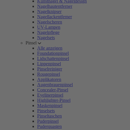
Kunstnägel & Nageldesign
Nagelhautentferner
Nagelknipser
Nagellackentferner
Nagelscheren
UV-Lampen
Nagelpflege
Nagelsets
Pinsel
Alle anzeigen
Foundationpinsel
Lidschattenpinsel
Lippenpinsel
Pinselreiniger
Rougepinsel
Applikatoren
Augenbrauenpinsel
Concealer-Pinsel
Eyelinerpinsel
Highlighter-Pinsel
Maskenpinsel
Pinselsets
Pinseltaschen
Puderpinsel
Puderquasten