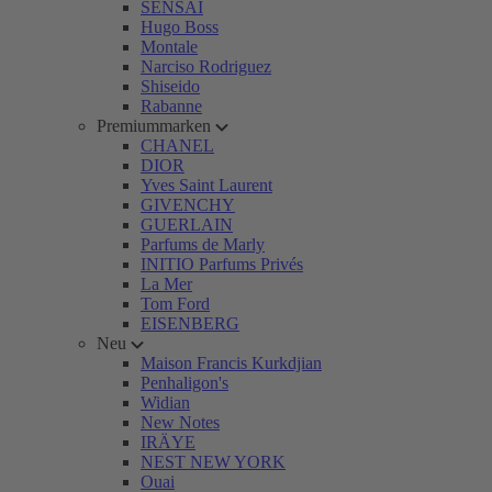
SENSAI
Hugo Boss
Montale
Narciso Rodriguez
Shiseido
Rabanne
Premiummarken
CHANEL
DIOR
Yves Saint Laurent
GIVENCHY
GUERLAIN
Parfums de Marly
INITIO Parfums Privés
La Mer
Tom Ford
EISENBERG
Neu
Maison Francis Kurkdjian
Penhaligon's
Widian
New Notes
IRÄYE
NEST NEW YORK
Ouai