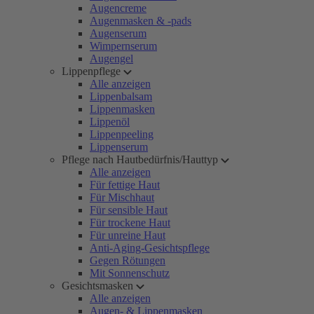
Augencreme
Augenmasken & -pads
Augenserum
Wimpernserum
Augengel
Lippenpflege
Alle anzeigen
Lippenbalsam
Lippenmasken
Lippenöl
Lippenpeeling
Lippenserum
Pflege nach Hautbedürfnis/Hauttyp
Alle anzeigen
Für fettige Haut
Für Mischhaut
Für sensible Haut
Für trockene Haut
Für unreine Haut
Anti-Aging-Gesichtspflege
Gegen Rötungen
Mit Sonnenschutz
Gesichtsmasken
Alle anzeigen
Augen- & Lippenmasken