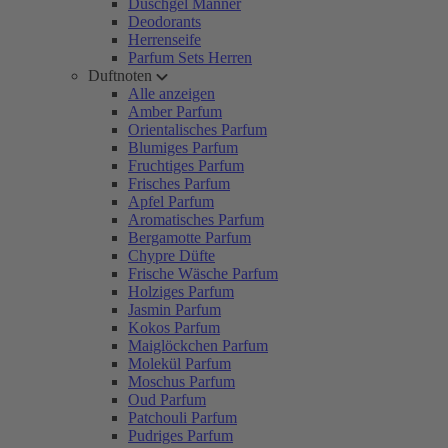
Duschgel Männer
Deodorants
Herrenseife
Parfum Sets Herren
Duftnoten
Alle anzeigen
Amber Parfum
Orientalisches Parfum
Blumiges Parfum
Fruchtiges Parfum
Frisches Parfum
Apfel Parfum
Aromatisches Parfum
Bergamotte Parfum
Chypre Düfte
Frische Wäsche Parfum
Holziges Parfum
Jasmin Parfum
Kokos Parfum
Maiglöckchen Parfum
Molekül Parfum
Moschus Parfum
Oud Parfum
Patchouli Parfum
Pudriges Parfum