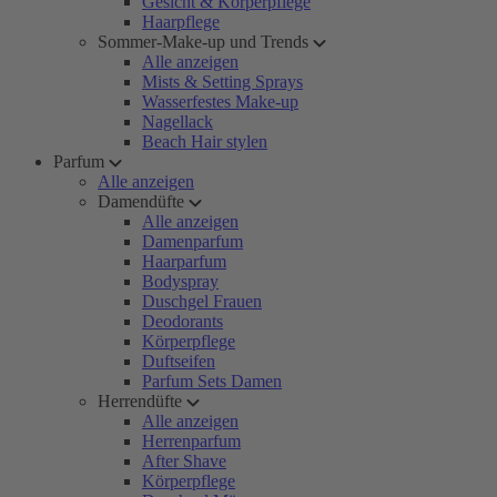
Gesicht & Körperpflege
Haarpflege
Sommer-Make-up und Trends
Alle anzeigen
Mists & Setting Sprays
Wasserfestes Make-up
Nagellack
Beach Hair stylen
Parfum
Alle anzeigen
Damendüfte
Alle anzeigen
Damenparfum
Haarparfum
Bodyspray
Duschgel Frauen
Deodorants
Körperpflege
Duftseifen
Parfum Sets Damen
Herrendüfte
Alle anzeigen
Herrenparfum
After Shave
Körperpflege