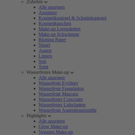
Zubehör
Alle anzeigen
Anspitzer
Kosmetikspiegel & Schminkspiegel
Kosmetiktaschen
Make-up Leerpaletten
Make-up Schwämme
Blotting Paper
Nägel
Augen
Lippen
Sets
Teint
Wasserfestes Make-up
Alle anzeigen
Wasserfeste Eyeliner
Wasserfeste Foundation
Wasserfeste Mascara
Wasserfester Concealer
Wasserfester Lidschatten
Wasserfeste Augenbrauenstifte
Highlights
Alle anzeigen
Glow Make-up
Veganes Make-up