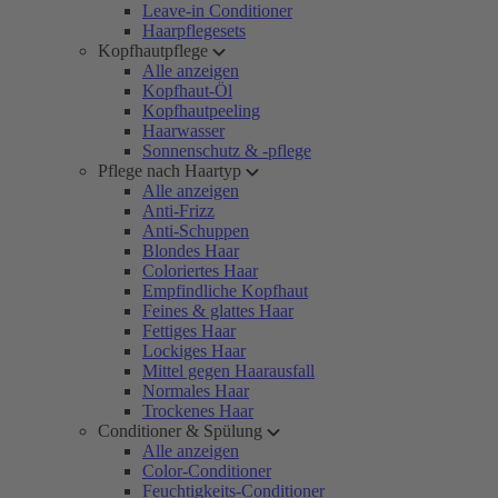
Leave-in Conditioner
Haarpflegesets
Kopfhautpflege
Alle anzeigen
Kopfhaut-Öl
Kopfhautpeeling
Haarwasser
Sonnenschutz & -pflege
Pflege nach Haartyp
Alle anzeigen
Anti-Frizz
Anti-Schuppen
Blondes Haar
Coloriertes Haar
Empfindliche Kopfhaut
Feines & glattes Haar
Fettiges Haar
Lockiges Haar
Mittel gegen Haarausfall
Normales Haar
Trockenes Haar
Conditioner & Spülung
Alle anzeigen
Color-Conditioner
Feuchtigkeits-Conditioner