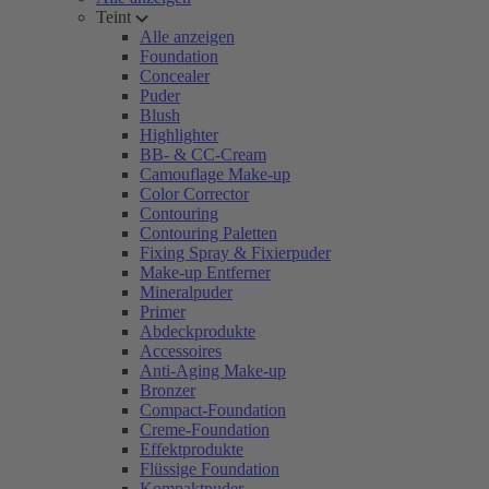
Teint
Alle anzeigen
Foundation
Concealer
Puder
Blush
Highlighter
BB- & CC-Cream
Camouflage Make-up
Color Corrector
Contouring
Contouring Paletten
Fixing Spray & Fixierpuder
Make-up Entferner
Mineralpuder
Primer
Abdeckprodukte
Accessoires
Anti-Aging Make-up
Bronzer
Compact-Foundation
Creme-Foundation
Effektprodukte
Flüssige Foundation
Kompaktpuder