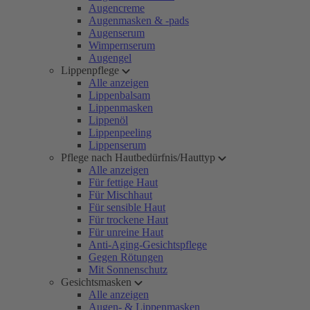
Augencreme
Augenmasken & -pads
Augenserum
Wimpernserum
Augengel
Lippenpflege
Alle anzeigen
Lippenbalsam
Lippenmasken
Lippenöl
Lippenpeeling
Lippenserum
Pflege nach Hautbedürfnis/Hauttyp
Alle anzeigen
Für fettige Haut
Für Mischhaut
Für sensible Haut
Für trockene Haut
Für unreine Haut
Anti-Aging-Gesichtspflege
Gegen Rötungen
Mit Sonnenschutz
Gesichtsmasken
Alle anzeigen
Augen- & Lippenmasken