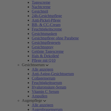
Tagescreme
Nachtcreme
Gesichtsöl
24h-Gesichtspflege
Anti-Pickel-Pflege
BB- & CC-Cream
Feuchtigkeitscreme
Gesichtsmasken
Gesichtspflege ohne Parabene
Gesichtspflegesets
Gesichtsspray
Getönte Tagescreme
Hals & Dekolleté
Pflege mit Q10
Gesichtsserum
Alle anzeigen
Anti-Aging-Gesichtsserum
Collagenserum
Feuchtigkeitsserum
Hyaluronsäure-Serum
Vitamin C Serum
Ampullen
Augenpflege
Alle anzeigen
Augenbrauenserum