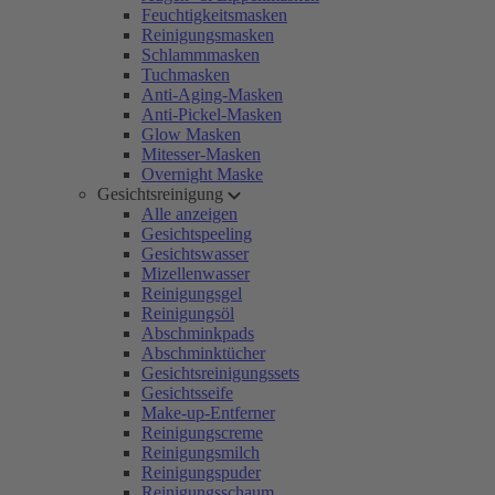
Feuchtigkeitsmasken
Reinigungsmasken
Schlammmasken
Tuchmasken
Anti-Aging-Masken
Anti-Pickel-Masken
Glow Masken
Mitesser-Masken
Overnight Maske
Gesichtsreinigung
Alle anzeigen
Gesichtspeeling
Gesichtswasser
Mizellenwasser
Reinigungsgel
Reinigungsöl
Abschminkpads
Abschminktücher
Gesichtsreinigungssets
Gesichtsseife
Make-up-Entferner
Reinigungscreme
Reinigungsmilch
Reinigungspuder
Reinigungsschaum