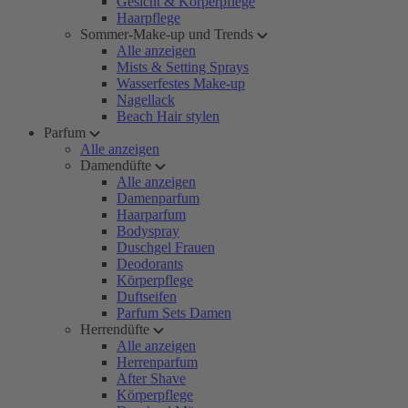
Gesicht & Körperpflege
Haarpflege
Sommer-Make-up und Trends
Alle anzeigen
Mists & Setting Sprays
Wasserfestes Make-up
Nagellack
Beach Hair stylen
Parfum
Alle anzeigen
Damendüfte
Alle anzeigen
Damenparfum
Haarparfum
Bodyspray
Duschgel Frauen
Deodorants
Körperpflege
Duftseifen
Parfum Sets Damen
Herrendüfte
Alle anzeigen
Herrenparfum
After Shave
Körperpflege