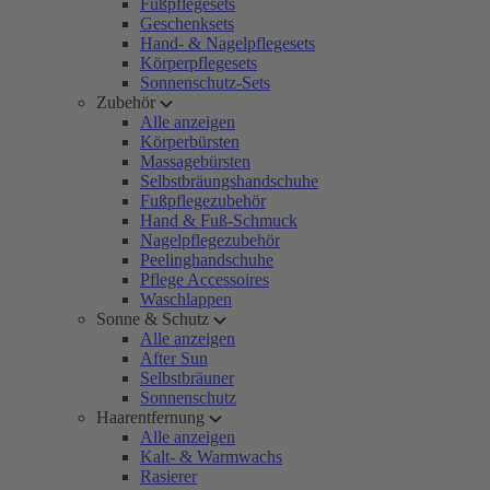
Fußpflegesets
Geschenksets
Hand- & Nagelpflegesets
Körperpflegesets
Sonnenschutz-Sets
Zubehör
Alle anzeigen
Körperbürsten
Massagebürsten
Selbstbräungshandschuhe
Fußpflegezubehör
Hand & Fuß-Schmuck
Nagelpflegezubehör
Peelinghandschuhe
Pflege Accessoires
Waschlappen
Sonne & Schutz
Alle anzeigen
After Sun
Selbstbräuner
Sonnenschutz
Haarentfernung
Alle anzeigen
Kalt- & Warmwachs
Rasierer