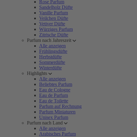
Rose Parfum
Sandelholz Düfte
Vanille Parfum
Veilchen Düfte
Vetiver Düfte
Würziges Parfum
Zitrische Düfte
Parfum nach Jahreszeit
Alle anzeigen
Frühlingsdüfte
Herbstdüfte
Sommerdüfte
Winterdüfte
Highlights
Alle anzeigen
Beliebtes Parfum
Eau de Cologne
Eau de Parfum
Eau de Toilette
Parfum auf Rechnung
Parfum Miniaturen
Unisex Parfum
Parfum nach Land
Alle anzeigen
Arabisches Parfum