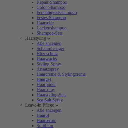
Repair-Shampoo
Color-Shampoo
Feuchtigkeitsshampoo
Festes Shampoo
Haarseife
Lockenshampoo
Shampoo-Sets
Haarstyling
Alle anzeigen
Schaumfestiger
Hitzeschutz
Haarwachs
Styling Spray
Ansatzspray
Haarcreme & Stylingcreme
Haargel
Haarpuder
Haarspray
Haarstyling-Sets
Sea Salt Spray
Leave-In Pflege
Alle anzeigen
Haaröl
Haarserum
Sprühkur