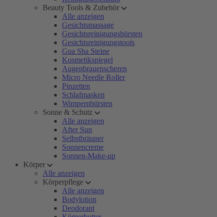
Beauty Tools & Zubehör
Alle anzeigen
Gesichtsmassage
Gesichtsreinigungsbürsten
Gesichtsreinigungstools
Gua Sha Steine
Kosmetikspiegel
Augenbrauenscheren
Micro Needle Roller
Pinzetten
Schlafmasken
Wimpernbürsten
Sonne & Schutz
Alle anzeigen
After Sun
Selbstbräuner
Sonnencreme
Sonnen-Make-up
Körper
Alle anzeigen
Körperpflege
Alle anzeigen
Bodylotion
Deodorant
Körperbutter