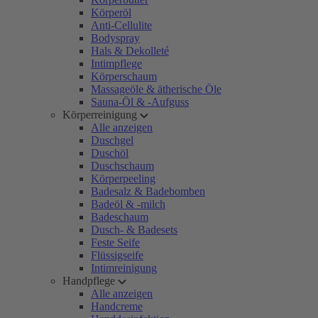
Körperöl
Anti-Cellulite
Bodyspray
Hals & Dekolleté
Intimpflege
Körperschaum
Massageöle & ätherische Öle
Sauna-Öl & -Aufguss
Körperreinigung
Alle anzeigen
Duschgel
Duschöl
Duschschaum
Körperpeeling
Badesalz & Badebomben
Badeöl & -milch
Badeschaum
Dusch- & Badesets
Feste Seife
Flüssigseife
Intimreinigung
Handpflege
Alle anzeigen
Handcreme