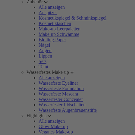
Zubehör
Alle anzeigen
Anspitzer
Kosmetikspiegel & Schminkspiegel
Kosmetiktaschen
Make-up Leerpaletten
Make-up Schwämme
Blotting Paper
Nägel
Augen
Lippen
Sets
Teint
Wasserfestes Make-up
Alle anzeigen
Wasserfeste Eyeliner
Wasserfeste Foundation
Wasserfeste Mascara
Wasserfester Concealer
Wasserfester Lidschatten
Wasserfeste Augenbrauenstifte
Highlights
Alle anzeigen
Glow Make-up
Veganes Make-up