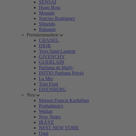
SENSAI
Hugo Boss
Montale
Narciso Rodriguez
Shiseido
Rabanne
Premiummarken
CHANEL
DIOR
Yves Saint Laurent
GIVENCHY
GUERLAIN
Parfums de Marly
INITIO Parfums Privés
La Mer
Tom Ford
EISENBERG
Neu
Maison Francis Kurkdjian
Penhaligon's
Widian
New Notes
IRÄYE
NEST NEW YORK
Ouai