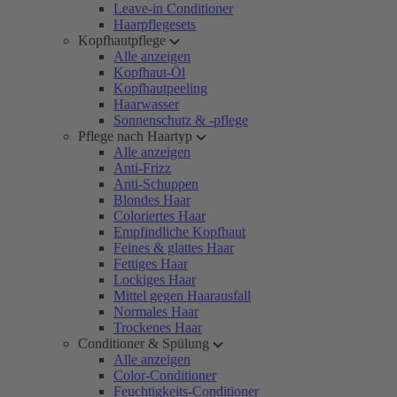
Leave-in Conditioner
Haarpflegesets
Kopfhautpflege
Alle anzeigen
Kopfhaut-Öl
Kopfhautpeeling
Haarwasser
Sonnenschutz & -pflege
Pflege nach Haartyp
Alle anzeigen
Anti-Frizz
Anti-Schuppen
Blondes Haar
Coloriertes Haar
Empfindliche Kopfhaut
Feines & glattes Haar
Fettiges Haar
Lockiges Haar
Mittel gegen Haarausfall
Normales Haar
Trockenes Haar
Conditioner & Spülung
Alle anzeigen
Color-Conditioner
Feuchtigkeits-Conditioner