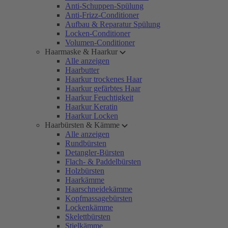
Anti-Schuppen-Spülung
Anti-Frizz-Conditioner
Aufbau & Reparatur Spülung
Locken-Conditioner
Volumen-Conditioner
Haarmaske & Haarkur
Alle anzeigen
Haarbutter
Haarkur trockenes Haar
Haarkur gefärbtes Haar
Haarkur Feuchtigkeit
Haarkur Keratin
Haarkur Locken
Haarbürsten & Kämme
Alle anzeigen
Rundbürsten
Detangler-Bürsten
Flach- & Paddelbürsten
Holzbürsten
Haarkämme
Haarschneidekämme
Kopfmassagebürsten
Lockenkämme
Skelettbürsten
Stielkämme