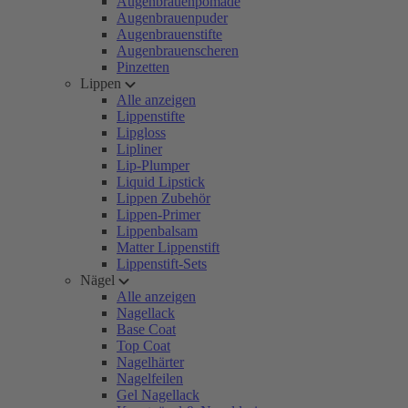
Augenbrauenpomade
Augenbrauenpuder
Augenbrauenstifte
Augenbrauenscheren
Pinzetten
Lippen
Alle anzeigen
Lippenstifte
Lipgloss
Lipliner
Lip-Plumper
Liquid Lipstick
Lippen Zubehör
Lippen-Primer
Lippenbalsam
Matter Lippenstift
Lippenstift-Sets
Nägel
Alle anzeigen
Nagellack
Base Coat
Top Coat
Nagelhärter
Nagelfeilen
Gel Nagellack