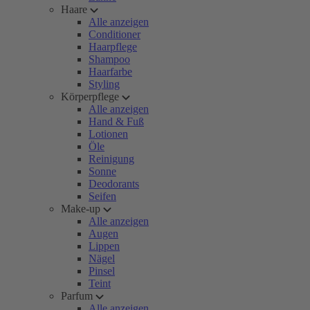
Haare
Alle anzeigen
Conditioner
Haarpflege
Shampoo
Haarfarbe
Styling
Körperpflege
Alle anzeigen
Hand & Fuß
Lotionen
Öle
Reinigung
Sonne
Deodorants
Seifen
Make-up
Alle anzeigen
Augen
Lippen
Nägel
Pinsel
Teint
Parfum
Alle anzeigen