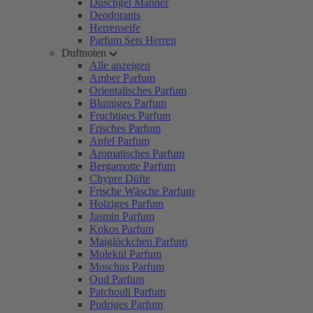
Duschgel Männer
Deodorants
Herrenseife
Parfum Sets Herren
Duftnoten
Alle anzeigen
Amber Parfum
Orientalisches Parfum
Blumiges Parfum
Fruchtiges Parfum
Frisches Parfum
Apfel Parfum
Aromatisches Parfum
Bergamotte Parfum
Chypre Düfte
Frische Wäsche Parfum
Holziges Parfum
Jasmin Parfum
Kokos Parfum
Maiglöckchen Parfum
Molekül Parfum
Moschus Parfum
Oud Parfum
Patchouli Parfum
Pudriges Parfum