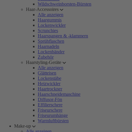
Wildschweinborsten-Bürsten
Haar-Accessoires
Alle anzeigen
Haargummis
Lockenwickler
Scrunchies
Haarspangen & -klammern
Sprühflaschen
Haarnadeln
Lockenbänder
Zubehör
Haarstyling-Geräte
Alle anzeigen
Glätteisen
Lockenstäbe
Heizwickler
Haartrockner
Haarschneidemaschine
Diffusor-Fön
Effilierschere
Friseurschere
Friseurumhänge
Warmluftbürsten
Make-up
Alle anzeigen