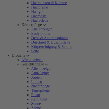
Haarbürsten & Kämme
Haarcreme
Haargel
Haarpaste
Haarpflege
Körperpflege
Alle anzeigen
Bodylotions
Deos & Antitranspirants
Duschgel & Duschpflege
Körperreinigung & Scrubs
Seife
Drogerie
Alle anzeigen
Gesichtspflege
Alle anzeigen
Anti-Aging
Augen
Lippen
Nachtpflege
Tagespflege
Rasur
Reinigung
Sonne
Zähne