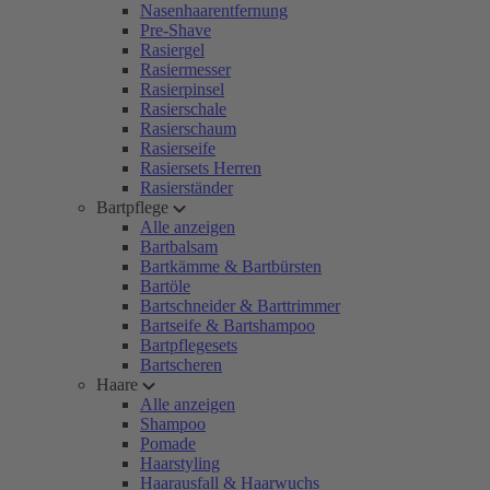
Nasenhaarentfernung
Pre-Shave
Rasiergel
Rasiermesser
Rasierpinsel
Rasierschale
Rasierschaum
Rasierseife
Rasiersets Herren
Rasierständer
Bartpflege
Alle anzeigen
Bartbalsam
Bartkämme & Bartbürsten
Bartöle
Bartschneider & Barttrimmer
Bartseife & Bartshampoo
Bartpflegesets
Bartscheren
Haare
Alle anzeigen
Shampoo
Pomade
Haarstyling
Haarausfall & Haarwuchs