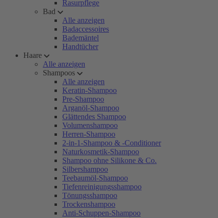
Rasurpflege
Bad
Alle anzeigen
Badaccessoires
Bademäntel
Handtücher
Haare
Alle anzeigen
Shampoos
Alle anzeigen
Keratin-Shampoo
Pre-Shampoo
Arganöl-Shampoo
Glättendes Shampoo
Volumenshampoo
Herren-Shampoo
2-in-1-Shampoo & -Conditioner
Naturkosmetik-Shampoo
Shampoo ohne Silikone & Co.
Silbershampoo
Teebaumöl-Shampoo
Tiefenreinigungsshampoo
Tönungsshampoo
Trockenshampoo
Anti-Schuppen-Shampoo