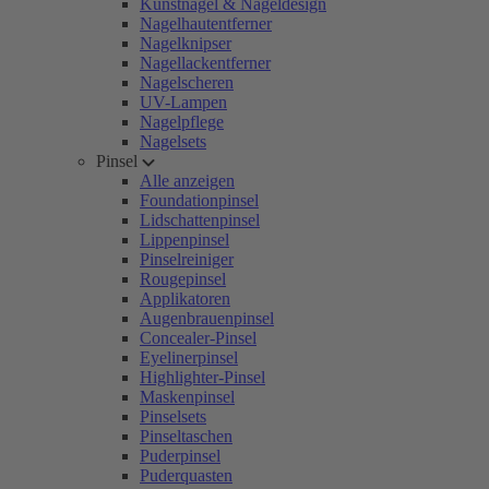
Kunstnägel & Nageldesign
Nagelhautentferner
Nagelknipser
Nagellackentferner
Nagelscheren
UV-Lampen
Nagelpflege
Nagelsets
Pinsel
Alle anzeigen
Foundationpinsel
Lidschattenpinsel
Lippenpinsel
Pinselreiniger
Rougepinsel
Applikatoren
Augenbrauenpinsel
Concealer-Pinsel
Eyelinerpinsel
Highlighter-Pinsel
Maskenpinsel
Pinselsets
Pinseltaschen
Puderpinsel
Puderquasten