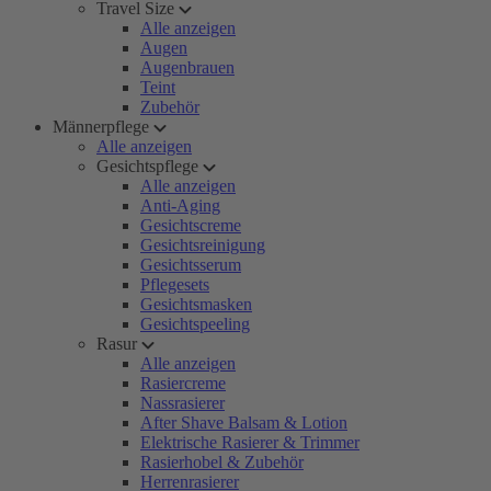
Travel Size
Alle anzeigen
Augen
Augenbrauen
Teint
Zubehör
Männerpflege
Alle anzeigen
Gesichtspflege
Alle anzeigen
Anti-Aging
Gesichtscreme
Gesichtsreinigung
Gesichtsserum
Pflegesets
Gesichtsmasken
Gesichtspeeling
Rasur
Alle anzeigen
Rasiercreme
Nassrasierer
After Shave Balsam & Lotion
Elektrische Rasierer & Trimmer
Rasierhobel & Zubehör
Herrenrasierer