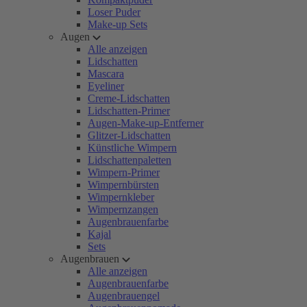
Loser Puder
Make-up Sets
Augen
Alle anzeigen
Lidschatten
Mascara
Eyeliner
Creme-Lidschatten
Lidschatten-Primer
Augen-Make-up-Entferner
Glitzer-Lidschatten
Künstliche Wimpern
Lidschattenpaletten
Wimpern-Primer
Wimpernbürsten
Wimpernkleber
Wimpernzangen
Augenbrauenfarbe
Kajal
Sets
Augenbrauen
Alle anzeigen
Augenbrauenfarbe
Augenbrauengel