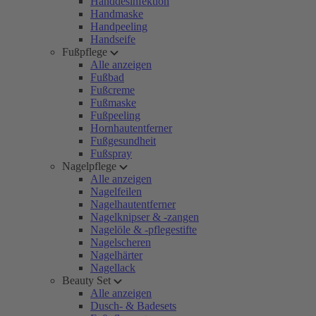
Handdesinfektion
Handmaske
Handpeeling
Handseife
Fußpflege
Alle anzeigen
Fußbad
Fußcreme
Fußmaske
Fußpeeling
Hornhautentferner
Fußgesundheit
Fußspray
Nagelpflege
Alle anzeigen
Nagelfeilen
Nagelhautentferner
Nagelknipser & -zangen
Nagelöle & -pflegestifte
Nagelscheren
Nagelhärter
Nagellack
Beauty Set
Alle anzeigen
Dusch- & Badesets