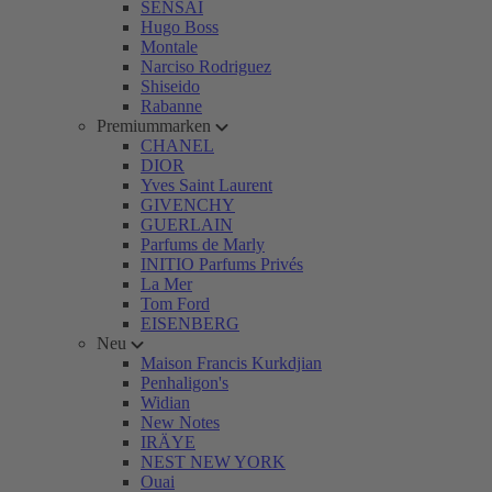
SENSAI
Hugo Boss
Montale
Narciso Rodriguez
Shiseido
Rabanne
Premiummarken
CHANEL
DIOR
Yves Saint Laurent
GIVENCHY
GUERLAIN
Parfums de Marly
INITIO Parfums Privés
La Mer
Tom Ford
EISENBERG
Neu
Maison Francis Kurkdjian
Penhaligon's
Widian
New Notes
IRÄYE
NEST NEW YORK
Ouai