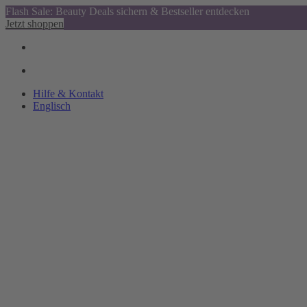
Flash Sale: Beauty Deals sichern & Bestseller entdecken
Jetzt shoppen
Hilfe & Kontakt
Englisch