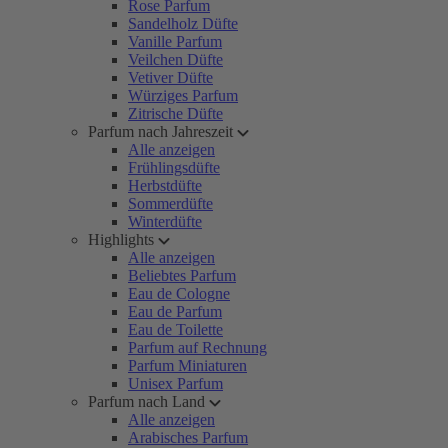
Rose Parfum
Sandelholz Düfte
Vanille Parfum
Veilchen Düfte
Vetiver Düfte
Würziges Parfum
Zitrische Düfte
Parfum nach Jahreszeit
Alle anzeigen
Frühlingsdüfte
Herbstdüfte
Sommerdüfte
Winterdüfte
Highlights
Alle anzeigen
Beliebtes Parfum
Eau de Cologne
Eau de Parfum
Eau de Toilette
Parfum auf Rechnung
Parfum Miniaturen
Unisex Parfum
Parfum nach Land
Alle anzeigen
Arabisches Parfum