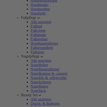
Handdesinfektion
Handmaske
Handpeeling
Handseife
Fußpflege
Alle anzeigen
Fußbad
Fußcreme
Fußmaske
Fußpeeling
Hornhautentferner
Fußgesundheit
Fußspray
Nagelpflege
Alle anzeigen
Nagelfeilen
Nagelhautentferner
Nagelknipser & -zangen
Nagelöle & -pflegestifte
Nagelscheren
Nagelhärter
Nagellack
Beauty Set
Alle anzeigen
Dusch- & Badesets