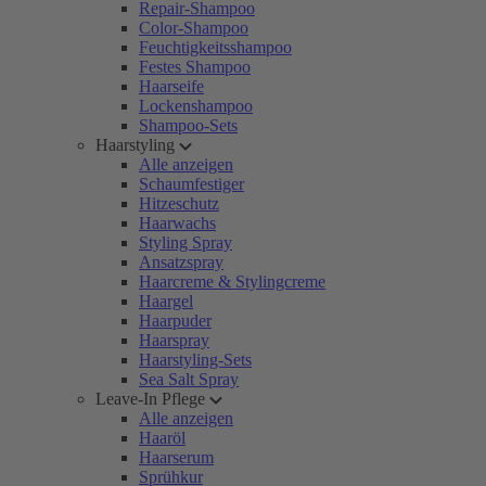
Repair-Shampoo
Color-Shampoo
Feuchtigkeitsshampoo
Festes Shampoo
Haarseife
Lockenshampoo
Shampoo-Sets
Haarstyling
Alle anzeigen
Schaumfestiger
Hitzeschutz
Haarwachs
Styling Spray
Ansatzspray
Haarcreme & Stylingcreme
Haargel
Haarpuder
Haarspray
Haarstyling-Sets
Sea Salt Spray
Leave-In Pflege
Alle anzeigen
Haaröl
Haarserum
Sprühkur