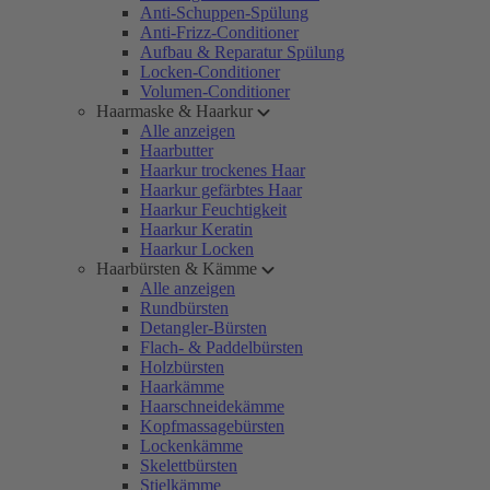
Anti-Schuppen-Spülung
Anti-Frizz-Conditioner
Aufbau & Reparatur Spülung
Locken-Conditioner
Volumen-Conditioner
Haarmaske & Haarkur
Alle anzeigen
Haarbutter
Haarkur trockenes Haar
Haarkur gefärbtes Haar
Haarkur Feuchtigkeit
Haarkur Keratin
Haarkur Locken
Haarbürsten & Kämme
Alle anzeigen
Rundbürsten
Detangler-Bürsten
Flach- & Paddelbürsten
Holzbürsten
Haarkämme
Haarschneidekämme
Kopfmassagebürsten
Lockenkämme
Skelettbürsten
Stielkämme