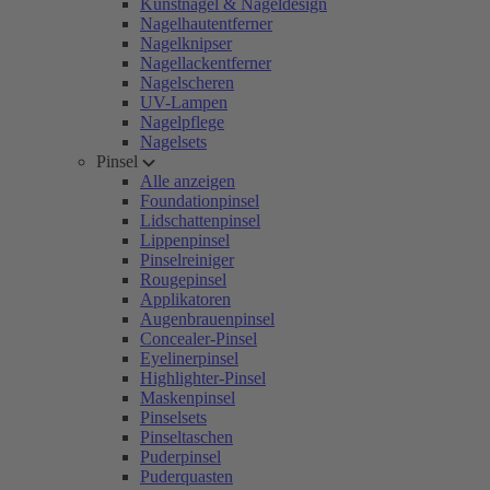
Kunstnägel & Nageldesign
Nagelhautentferner
Nagelknipser
Nagellackentferner
Nagelscheren
UV-Lampen
Nagelpflege
Nagelsets
Pinsel
Alle anzeigen
Foundationpinsel
Lidschattenpinsel
Lippenpinsel
Pinselreiniger
Rougepinsel
Applikatoren
Augenbrauenpinsel
Concealer-Pinsel
Eyelinerpinsel
Highlighter-Pinsel
Maskenpinsel
Pinselsets
Pinseltaschen
Puderpinsel
Puderquasten