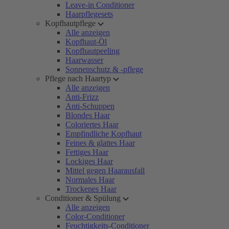
Leave-in Conditioner
Haarpflegesets
Kopfhautpflege
Alle anzeigen
Kopfhaut-Öl
Kopfhautpeeling
Haarwasser
Sonnenschutz & -pflege
Pflege nach Haartyp
Alle anzeigen
Anti-Frizz
Anti-Schuppen
Blondes Haar
Coloriertes Haar
Empfindliche Kopfhaut
Feines & glattes Haar
Fettiges Haar
Lockiges Haar
Mittel gegen Haarausfall
Normales Haar
Trockenes Haar
Conditioner & Spülung
Alle anzeigen
Color-Conditioner
Feuchtigkeits-Conditioner