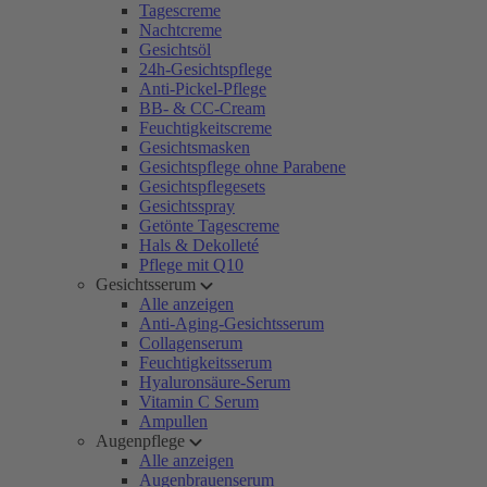
Tagescreme
Nachtcreme
Gesichtsöl
24h-Gesichtspflege
Anti-Pickel-Pflege
BB- & CC-Cream
Feuchtigkeitscreme
Gesichtsmasken
Gesichtspflege ohne Parabene
Gesichtspflegesets
Gesichtsspray
Getönte Tagescreme
Hals & Dekolleté
Pflege mit Q10
Gesichtsserum
Alle anzeigen
Anti-Aging-Gesichtsserum
Collagenserum
Feuchtigkeitsserum
Hyaluronsäure-Serum
Vitamin C Serum
Ampullen
Augenpflege
Alle anzeigen
Augenbrauenserum