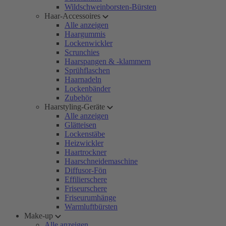
Wildschweinborsten-Bürsten
Haar-Accessoires
Alle anzeigen
Haargummis
Lockenwickler
Scrunchies
Haarspangen & -klammern
Sprühflaschen
Haarnadeln
Lockenbänder
Zubehör
Haarstyling-Geräte
Alle anzeigen
Glätteisen
Lockenstäbe
Heizwickler
Haartrockner
Haarschneidemaschine
Diffusor-Fön
Effilierschere
Friseurschere
Friseurumhänge
Warmluftbürsten
Make-up
Alle anzeigen