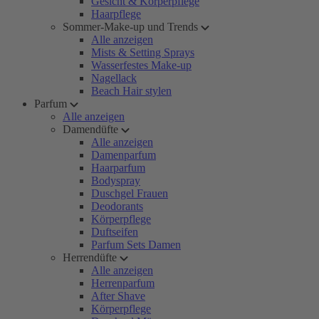
Gesicht & Körperpflege
Haarpflege
Sommer-Make-up und Trends
Alle anzeigen
Mists & Setting Sprays
Wasserfestes Make-up
Nagellack
Beach Hair stylen
Parfum
Alle anzeigen
Damendüfte
Alle anzeigen
Damenparfum
Haarparfum
Bodyspray
Duschgel Frauen
Deodorants
Körperpflege
Duftseifen
Parfum Sets Damen
Herrendüfte
Alle anzeigen
Herrenparfum
After Shave
Körperpflege