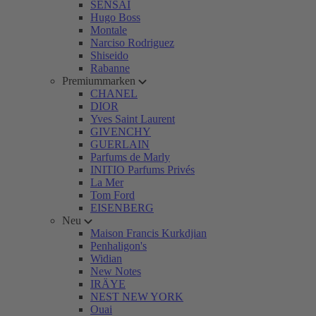
SENSAI
Hugo Boss
Montale
Narciso Rodriguez
Shiseido
Rabanne
Premiummarken
CHANEL
DIOR
Yves Saint Laurent
GIVENCHY
GUERLAIN
Parfums de Marly
INITIO Parfums Privés
La Mer
Tom Ford
EISENBERG
Neu
Maison Francis Kurkdjian
Penhaligon's
Widian
New Notes
IRÄYE
NEST NEW YORK
Ouai