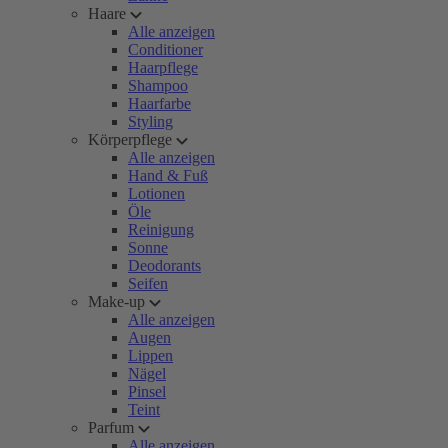
Haare
Alle anzeigen
Conditioner
Haarpflege
Shampoo
Haarfarbe
Styling
Körperpflege
Alle anzeigen
Hand & Fuß
Lotionen
Öle
Reinigung
Sonne
Deodorants
Seifen
Make-up
Alle anzeigen
Augen
Lippen
Nägel
Pinsel
Teint
Parfum
Alle anzeigen