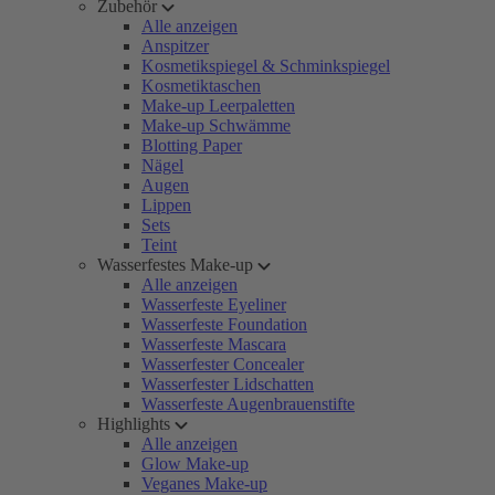
Zubehör
Alle anzeigen
Anspitzer
Kosmetikspiegel & Schminkspiegel
Kosmetiktaschen
Make-up Leerpaletten
Make-up Schwämme
Blotting Paper
Nägel
Augen
Lippen
Sets
Teint
Wasserfestes Make-up
Alle anzeigen
Wasserfeste Eyeliner
Wasserfeste Foundation
Wasserfeste Mascara
Wasserfester Concealer
Wasserfester Lidschatten
Wasserfeste Augenbrauenstifte
Highlights
Alle anzeigen
Glow Make-up
Veganes Make-up