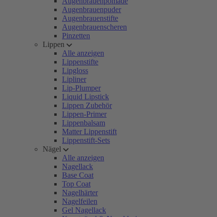
Augenbrauenpomade
Augenbrauenpuder
Augenbrauenstifte
Augenbrauenscheren
Pinzetten
Lippen
Alle anzeigen
Lippenstifte
Lipgloss
Lipliner
Lip-Plumper
Liquid Lipstick
Lippen Zubehör
Lippen-Primer
Lippenbalsam
Matter Lippenstift
Lippenstift-Sets
Nägel
Alle anzeigen
Nagellack
Base Coat
Top Coat
Nagelhärter
Nagelfeilen
Gel Nagellack