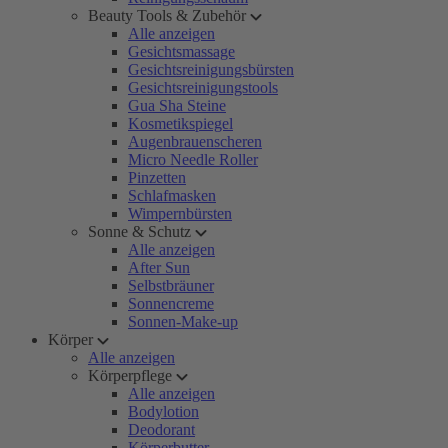
Beauty Tools & Zubehör
Alle anzeigen
Gesichtsmassage
Gesichtsreinigungsbürsten
Gesichtsreinigungstools
Gua Sha Steine
Kosmetikspiegel
Augenbrauenscheren
Micro Needle Roller
Pinzetten
Schlafmasken
Wimpernbürsten
Sonne & Schutz
Alle anzeigen
After Sun
Selbstbräuner
Sonnencreme
Sonnen-Make-up
Körper
Alle anzeigen
Körperpflege
Alle anzeigen
Bodylotion
Deodorant
Körperbutter