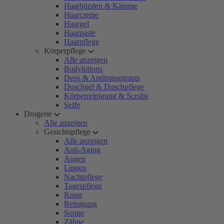
Haarbürsten & Kämme
Haarcreme
Haargel
Haarpaste
Haarpflege
Körperpflege
Alle anzeigen
Bodylotions
Deos & Antitranspirants
Duschgel & Duschpflege
Körperreinigung & Scrubs
Seife
Drogerie
Alle anzeigen
Gesichtspflege
Alle anzeigen
Anti-Aging
Augen
Lippen
Nachtpflege
Tagespflege
Rasur
Reinigung
Sonne
Zähne