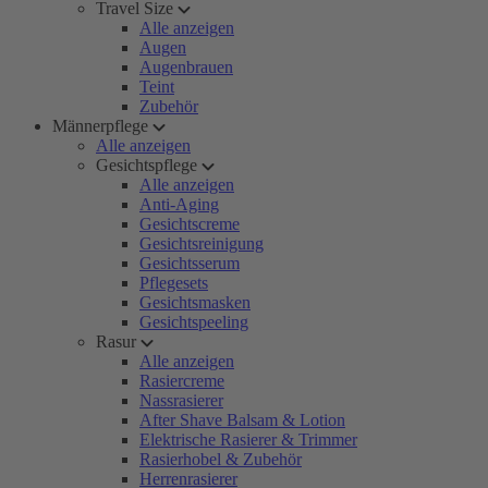
Travel Size
Alle anzeigen
Augen
Augenbrauen
Teint
Zubehör
Männerpflege
Alle anzeigen
Gesichtspflege
Alle anzeigen
Anti-Aging
Gesichtscreme
Gesichtsreinigung
Gesichtsserum
Pflegesets
Gesichtsmasken
Gesichtspeeling
Rasur
Alle anzeigen
Rasiercreme
Nassrasierer
After Shave Balsam & Lotion
Elektrische Rasierer & Trimmer
Rasierhobel & Zubehör
Herrenrasierer