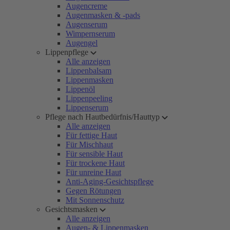
Augencreme
Augenmasken & -pads
Augenserum
Wimpernserum
Augengel
Lippenpflege
Alle anzeigen
Lippenbalsam
Lippenmasken
Lippenöl
Lippenpeeling
Lippenserum
Pflege nach Hautbedürfnis/Hauttyp
Alle anzeigen
Für fettige Haut
Für Mischhaut
Für sensible Haut
Für trockene Haut
Für unreine Haut
Anti-Aging-Gesichtspflege
Gegen Rötungen
Mit Sonnenschutz
Gesichtsmasken
Alle anzeigen
Augen- & Lippenmasken