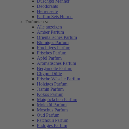
Duschgel Männer
Deodorants
Herrenseife
Parfum Sets Herren
Duftnoten
Alle anzeigen
Amber Parfum
Orientalisches Parfum
Blumiges Parfum
Fruchtiges Parfum
Frisches Parfum
Apfel Parfum
Aromatisches Parfum
Bergamotte Parfum
Chypre Düfte
Frische Wäsche Parfum
Holziges Parfum
Jasmin Parfum
Kokos Parfum
Maiglöckchen Parfum
Molekül Parfum
Moschus Parfum
Oud Parfum
Patchouli Parfum
Pudriges Parfum