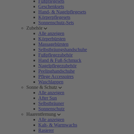
Fußpflegesets
Geschenksets
Hand- & Nagelpflegesets
Körperpflegesets
Sonnenschutz-Sets
Zubehör
Alle anzeigen
Körperbürsten
Massagebürsten
Selbstbräungshandschuhe
Fußpflegezubehör
Hand & Fuß-Schmuck
Nagelpflegezubehör
Peelinghandschuhe
Pflege Accessoires
Waschlappen
Sonne & Schutz
Alle anzeigen
After Sun
Selbstbräuner
Sonnenschutz
Haarentfernung
Alle anzeigen
Kalt- & Warmwachs
Rasierer