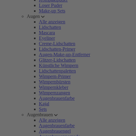
Loser Puder
Make-up Sets
Augen
Alle anzeigen
Lidschatten
Mascara
Eyeliner
Creme-Lidschatten
Lidschatten-Primer
Augen-Make-up-Entferner
Glitzer-Lidschatten
Künstliche Wimpern
Lidschattenpaletten
Wimpern-Primer
Wimpernbürsten
Wimpernkleber
Wimpernzangen
Augenbrauenfarbe
Kajal
Sets
Augenbrauen
Alle anzeigen
Augenbrauenfarbe
Augenbrauengel