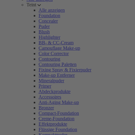
Teint
Alle anzeigen
Foundation
Concealer
Puder
Blush
Highlighter
BB- & CC-Cream
Camouflage Make-up
Color Corrector
Contouring
Contouring Paletten
Fixing Spray & Fixierpuder
Make-up Entferner
Mineralpuder
Primer
Abdeckprodukte
Accessoires
Anti-Aging Make-up
Bronzer
Compact-Foundation
Creme-Foundation
Effektprodukte
Flüssige Foundation
Kompaktpuder