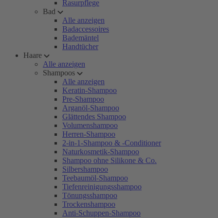
Rasurpflege
Bad
Alle anzeigen
Badaccessoires
Bademäntel
Handtücher
Haare
Alle anzeigen
Shampoos
Alle anzeigen
Keratin-Shampoo
Pre-Shampoo
Arganöl-Shampoo
Glättendes Shampoo
Volumenshampoo
Herren-Shampoo
2-in-1-Shampoo & -Conditioner
Naturkosmetik-Shampoo
Shampoo ohne Silikone & Co.
Silbershampoo
Teebaumöl-Shampoo
Tiefenreinigungsshampoo
Tönungsshampoo
Trockenshampoo
Anti-Schuppen-Shampoo