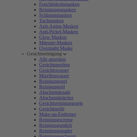
Feuchtigkeitsmasken
Reinigungsmasken
Schlammmasken
Tuchmasken
Anti-Aging-Masken
Anti-Pickel-Masken
Glow Masken
Mitesser-Masken
Overnight Maske
Gesichtsreinigung
Alle anzeigen
Gesichtspeeling
Gesichtswasser
Mizellenwasser
Reinigungsgel
Reinigungsöl
Abschminkpads
Abschminktücher
Gesichtsreinigungssets
Gesichtsseife
Make-up-Entferner
Reinigungscreme
Reinigungsmilch
Reinigungspuder
Reinigungsschaum