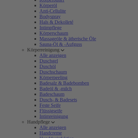
Körperöl
Anti-Cellulite
Bodyspray
Hals & Dekolleté
Intimpflege
Körperschaum
Massageöle & ätherische Öle
Sauna-Öl & -Aufguss
Körperreinigung
Alle anzeigen
Duschgel
Duschöl
Duschschaum
Körperpeeling
Badesalz & Badebomben
Badeöl & -milch
Badeschaum
Dusch- & Badesets
Feste Seife
Flüssigseife
Intimreinigung
Handpflege
Alle anzeigen
Handcreme