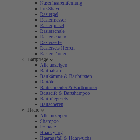
Nasenhaarentfernung
Pre-Shave
Rasiergel
Rasiermesser
Rasierpinsel
Rasierschale
Rasierschaum
Rasierseife
Rasiersets Herren
Rasierständer
Bartpflege
Alle anzeigen
Bartbalsam
Bartkämme & Bartbürsten
Bartöle
Bartschneider & Barttrimmer
Bartseife & Bartshampoo
Bartpflegesets
Bartscheren
Haare
Alle anzeigen
Shampoo
Pomade
Haarstyling
Haarausfall & Haarwuchs