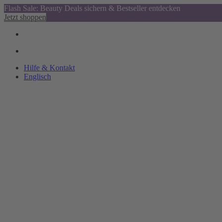
Flash Sale: Beauty Deals sichern & Bestseller entdecken
Jetzt shoppen
Hilfe & Kontakt
Englisch