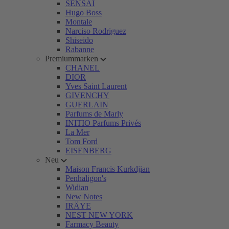
SENSAI
Hugo Boss
Montale
Narciso Rodriguez
Shiseido
Rabanne
Premiummarken
CHANEL
DIOR
Yves Saint Laurent
GIVENCHY
GUERLAIN
Parfums de Marly
INITIO Parfums Privés
La Mer
Tom Ford
EISENBERG
Neu
Maison Francis Kurkdjian
Penhaligon's
Widian
New Notes
IRÄYE
NEST NEW YORK
Farmacy Beauty