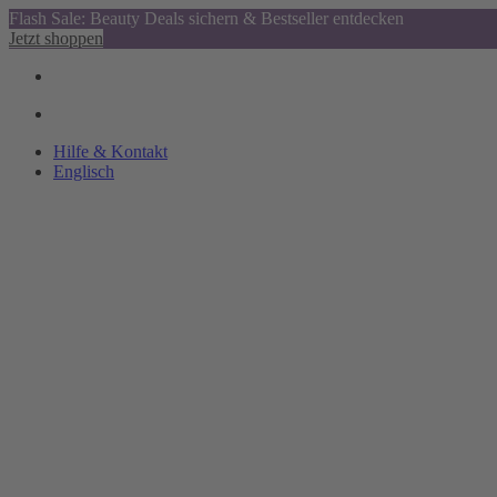
Flash Sale: Beauty Deals sichern & Bestseller entdecken
Jetzt shoppen
Hilfe & Kontakt
Englisch