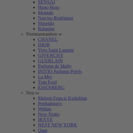
SENSAI
Hugo Boss
Montale
Narciso Rodriguez
Shiseido
Rabanne
Premiummarken
CHANEL
DIOR
Yves Saint Laurent
GIVENCHY
GUERLAIN
Parfums de Marly
INITIO Parfums Privés
La Mer
Tom Ford
EISENBERG
Neu
Maison Francis Kurkdjian
Penhaligon's
Widian
New Notes
IRÄYE
NEST NEW YORK
Ouai