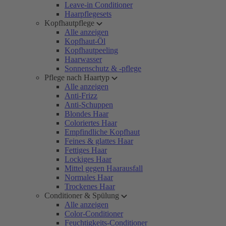
Leave-in Conditioner
Haarpflegesets
Kopfhautpflege
Alle anzeigen
Kopfhaut-Öl
Kopfhautpeeling
Haarwasser
Sonnenschutz & -pflege
Pflege nach Haartyp
Alle anzeigen
Anti-Frizz
Anti-Schuppen
Blondes Haar
Coloriertes Haar
Empfindliche Kopfhaut
Feines & glattes Haar
Fettiges Haar
Lockiges Haar
Mittel gegen Haarausfall
Normales Haar
Trockenes Haar
Conditioner & Spülung
Alle anzeigen
Color-Conditioner
Feuchtigkeits-Conditioner