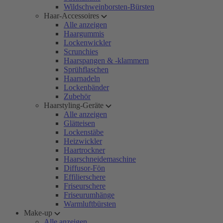
Wildschweinborsten-Bürsten
Haar-Accessoires
Alle anzeigen
Haargummis
Lockenwickler
Scrunchies
Haarspangen & -klammern
Sprühflaschen
Haarnadeln
Lockenbänder
Zubehör
Haarstyling-Geräte
Alle anzeigen
Glätteisen
Lockenstäbe
Heizwickler
Haartrockner
Haarschneidemaschine
Diffusor-Fön
Effilierschere
Friseurschere
Friseurumhänge
Warmluftbürsten
Make-up
Alle anzeigen