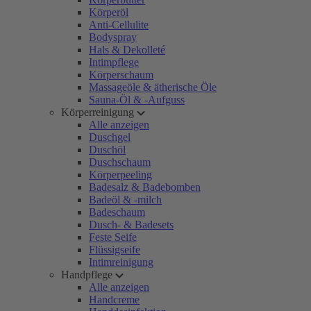
Körperöl
Anti-Cellulite
Bodyspray
Hals & Dekolleté
Intimpflege
Körperschaum
Massageöle & ätherische Öle
Sauna-Öl & -Aufguss
Körperreinigung
Alle anzeigen
Duschgel
Duschöl
Duschschaum
Körperpeeling
Badesalz & Badebomben
Badeöl & -milch
Badeschaum
Dusch- & Badesets
Feste Seife
Flüssigseife
Intimreinigung
Handpflege
Alle anzeigen
Handcreme