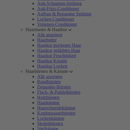
Anti-Schuppen-Spülung
Anti-Frizz-Conditioner
Aufbau & Reparatur Spülung
Locken-Conditioner
Volumen-Conditioner
Haarmaske & Haarkur
Alle anzeigen
Haarbutter
Haarkur trockenes Haar
Haarkur gefärbtes Haar
Haarkur Feuchtigkeit
Haarkur Keratin
Haarkur Locken
Haarbürsten & Kämme
Alle anzeigen
Rundbürsten
Detangler-Bürsten
Flach- & Paddelbürsten
Holzbürsten
Haarkämme
Haarschneidekämme
Kopfmassagebürsten
Lockenkämme
Skelettbürsten
Stielkämme