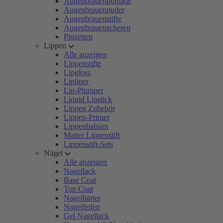
Augenbrauenpomade
Augenbrauenpuder
Augenbrauenstifte
Augenbrauenscheren
Pinzetten
Lippen
Alle anzeigen
Lippenstifte
Lipgloss
Lipliner
Lip-Plumper
Liquid Lipstick
Lippen Zubehör
Lippen-Primer
Lippenbalsam
Matter Lippenstift
Lippenstift-Sets
Nägel
Alle anzeigen
Nagellack
Base Coat
Top Coat
Nagelhärter
Nagelfeilen
Gel Nagellack