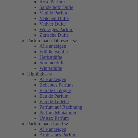
Rose Parfum
Sandelholz Düfte
Vanille Parfum
Veilchen Düfte
Vetiver Düfte
Würziges Parfum
Zitrische Düfte
Parfum nach Jahreszeit
Alle anzeigen
Frühlingsdüfte
Herbstdüfte
Sommerdüfte
Winterdüfte
Highlights
Alle anzeigen
Beliebtes Parfum
Eau de Cologne
Eau de Parfum
Eau de Toilette
Parfum auf Rechnung
Parfum Miniaturen
Unisex Parfum
Parfum nach Land
Alle anzeigen
Arabisches Parfum