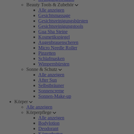
Beauty Tools & Zubehör
Alle anzeigen
Gesichtsmassage
Gesichtsreinigungsbürsten
Gesichtsreinigungstools
Gua Sha Steine
Kosmetikspiegel
Augenbrauenscheren
Micro Needle Roller
Pinzetten
Schlafmasken
Wimpernbürsten
Sonne & Schutz
Alle anzeigen
After Sun
Selbstbräuner
Sonnencreme
Sonnen-Make-up
Körper
Alle anzeigen
Körperpflege
Alle anzeigen
Bodylotion
Deodorant
Körperbutter