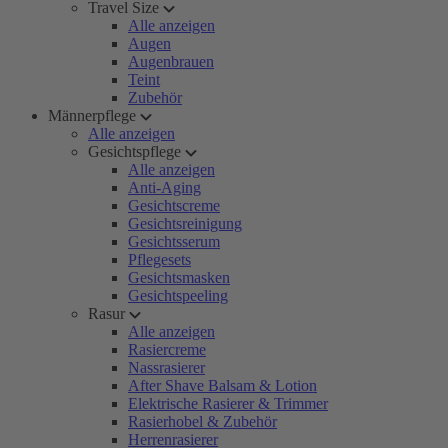
Travel Size
Alle anzeigen
Augen
Augenbrauen
Teint
Zubehör
Männerpflege
Alle anzeigen
Gesichtspflege
Alle anzeigen
Anti-Aging
Gesichtscreme
Gesichtsreinigung
Gesichtsserum
Pflegesets
Gesichtsmasken
Gesichtspeeling
Rasur
Alle anzeigen
Rasiercreme
Nassrasierer
After Shave Balsam & Lotion
Elektrische Rasierer & Trimmer
Rasierhobel & Zubehör
Herrenrasierer