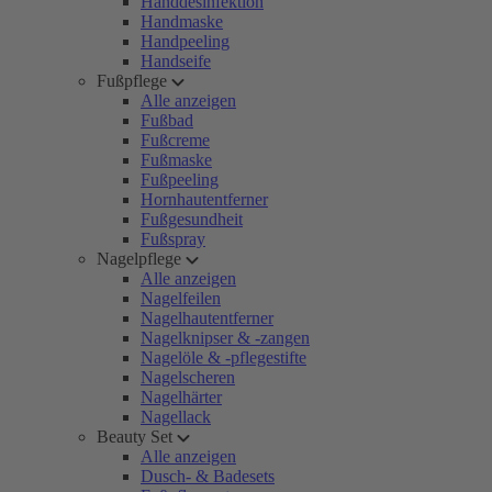
Handdesinfektion
Handmaske
Handpeeling
Handseife
Fußpflege
Alle anzeigen
Fußbad
Fußcreme
Fußmaske
Fußpeeling
Hornhautentferner
Fußgesundheit
Fußspray
Nagelpflege
Alle anzeigen
Nagelfeilen
Nagelhautentferner
Nagelknipser & -zangen
Nagelöle & -pflegestifte
Nagelscheren
Nagelhärter
Nagellack
Beauty Set
Alle anzeigen
Dusch- & Badesets