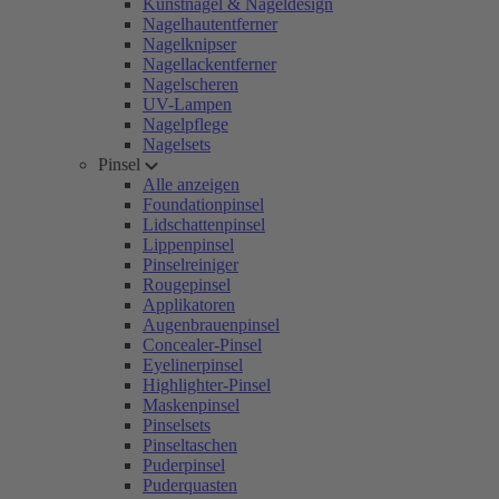
Kunstnägel & Nageldesign
Nagelhautentferner
Nagelknipser
Nagellackentferner
Nagelscheren
UV-Lampen
Nagelpflege
Nagelsets
Pinsel
Alle anzeigen
Foundationpinsel
Lidschattenpinsel
Lippenpinsel
Pinselreiniger
Rougepinsel
Applikatoren
Augenbrauenpinsel
Concealer-Pinsel
Eyelinerpinsel
Highlighter-Pinsel
Maskenpinsel
Pinselsets
Pinseltaschen
Puderpinsel
Puderquasten