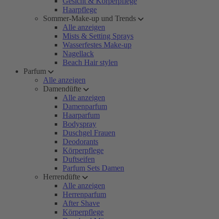
Gesicht & Körperpflege
Haarpflege
Sommer-Make-up und Trends
Alle anzeigen
Mists & Setting Sprays
Wasserfestes Make-up
Nagellack
Beach Hair stylen
Parfum
Alle anzeigen
Damendüfte
Alle anzeigen
Damenparfum
Haarparfum
Bodyspray
Duschgel Frauen
Deodorants
Körperpflege
Duftseifen
Parfum Sets Damen
Herrendüfte
Alle anzeigen
Herrenparfum
After Shave
Körperpflege