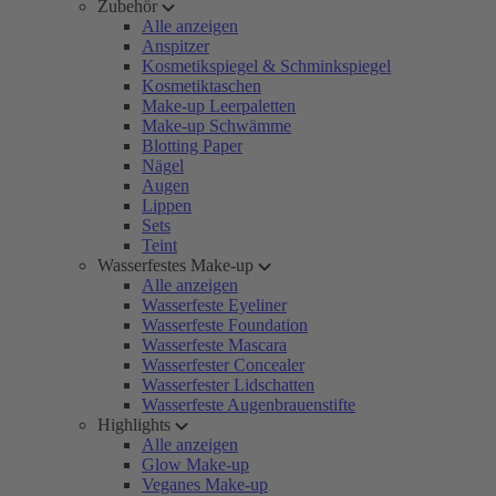
Zubehör
Alle anzeigen
Anspitzer
Kosmetikspiegel & Schminkspiegel
Kosmetiktaschen
Make-up Leerpaletten
Make-up Schwämme
Blotting Paper
Nägel
Augen
Lippen
Sets
Teint
Wasserfestes Make-up
Alle anzeigen
Wasserfeste Eyeliner
Wasserfeste Foundation
Wasserfeste Mascara
Wasserfester Concealer
Wasserfester Lidschatten
Wasserfeste Augenbrauenstifte
Highlights
Alle anzeigen
Glow Make-up
Veganes Make-up