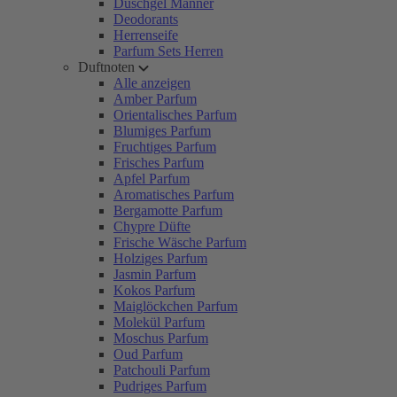
Duschgel Männer
Deodorants
Herrenseife
Parfum Sets Herren
Duftnoten
Alle anzeigen
Amber Parfum
Orientalisches Parfum
Blumiges Parfum
Fruchtiges Parfum
Frisches Parfum
Apfel Parfum
Aromatisches Parfum
Bergamotte Parfum
Chypre Düfte
Frische Wäsche Parfum
Holziges Parfum
Jasmin Parfum
Kokos Parfum
Maiglöckchen Parfum
Molekül Parfum
Moschus Parfum
Oud Parfum
Patchouli Parfum
Pudriges Parfum