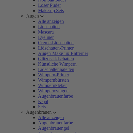
Loser Puder
Make-up Sets
Augen
Alle anzeigen
Lidschatten
Mascara
Eyeliner
Creme-Lidschatten
Lidschatten-Primer
Augen-Make-up-Entferner
Glitzer-Lidschatten
Künstliche Wimpern
Lidschattenpaletten
Wimpern-Primer
Wimpernbürsten
Wimpernkleber
Wimpernzangen
Augenbrauenfarbe
Kajal
Sets
Augenbrauen
Alle anzeigen
Augenbrauenfarbe
Augenbrauengel