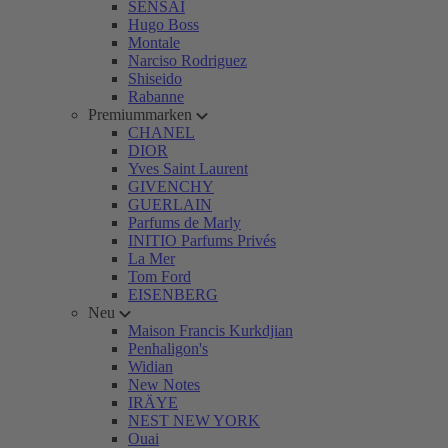
SENSAI
Hugo Boss
Montale
Narciso Rodriguez
Shiseido
Rabanne
Premiummarken
CHANEL
DIOR
Yves Saint Laurent
GIVENCHY
GUERLAIN
Parfums de Marly
INITIO Parfums Privés
La Mer
Tom Ford
EISENBERG
Neu
Maison Francis Kurkdjian
Penhaligon's
Widian
New Notes
IRÄYE
NEST NEW YORK
Ouai