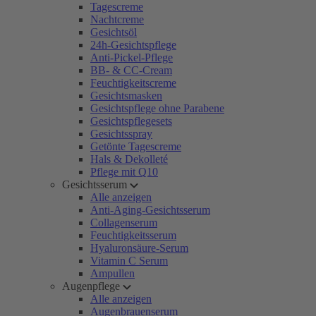
Tagescreme
Nachtcreme
Gesichtsöl
24h-Gesichtspflege
Anti-Pickel-Pflege
BB- & CC-Cream
Feuchtigkeitscreme
Gesichtsmasken
Gesichtspflege ohne Parabene
Gesichtspflegesets
Gesichtsspray
Getönte Tagescreme
Hals & Dekolleté
Pflege mit Q10
Gesichtsserum
Alle anzeigen
Anti-Aging-Gesichtsserum
Collagenserum
Feuchtigkeitsserum
Hyaluronsäure-Serum
Vitamin C Serum
Ampullen
Augenpflege
Alle anzeigen
Augenbrauenserum