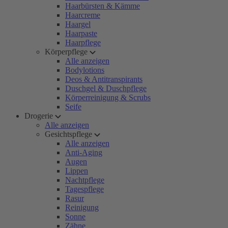
Haarbürsten & Kämme
Haarcreme
Haargel
Haarpaste
Haarpflege
Körperpflege
Alle anzeigen
Bodylotions
Deos & Antitranspirants
Duschgel & Duschpflege
Körperreinigung & Scrubs
Seife
Drogerie
Alle anzeigen
Gesichtspflege
Alle anzeigen
Anti-Aging
Augen
Lippen
Nachtpflege
Tagespflege
Rasur
Reinigung
Sonne
Zähne