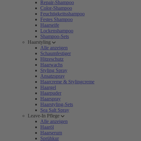
Repair-Shampoo
Color-Shampoo
Feuchtigkeitsshampoo
Festes Shampoo
Haarseife
Lockenshampoo
Shampoo-Sets
Haarstyling
Alle anzeigen
Schaumfestiger
Hitzeschutz
Haarwachs
Styling Spray
Ansatzspray
Haarcreme & Stylingcreme
Haargel
Haarpuder
Haarspray
Haarstyling-Sets
Sea Salt Spray
Leave-In Pflege
Alle anzeigen
Haaröl
Haarserum
Sprühkur