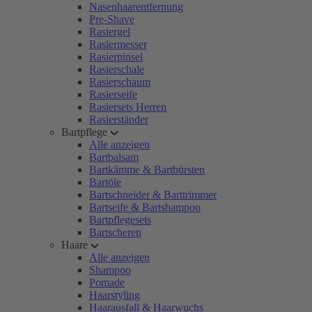
Nasenhaarentfernung
Pre-Shave
Rasiergel
Rasiermesser
Rasierpinsel
Rasierschale
Rasierschaum
Rasierseife
Rasiersets Herren
Rasierständer
Bartpflege
Alle anzeigen
Bartbalsam
Bartkämme & Bartbürsten
Bartöle
Bartschneider & Barttrimmer
Bartseife & Bartshampoo
Bartpflegesets
Bartscheren
Haare
Alle anzeigen
Shampoo
Pomade
Haarstyling
Haarausfall & Haarwuchs