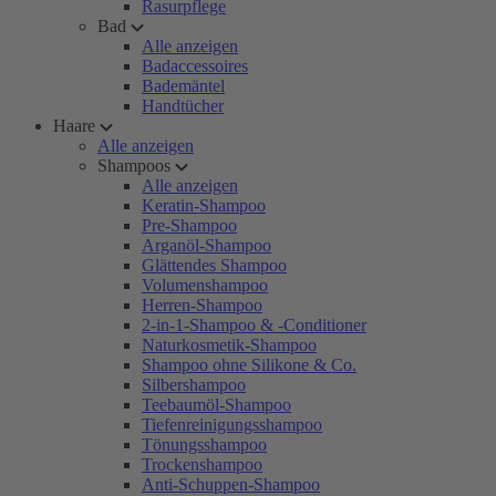
Rasurpflege
Bad
Alle anzeigen
Badaccessoires
Bademäntel
Handtücher
Haare
Alle anzeigen
Shampoos
Alle anzeigen
Keratin-Shampoo
Pre-Shampoo
Arganöl-Shampoo
Glättendes Shampoo
Volumenshampoo
Herren-Shampoo
2-in-1-Shampoo & -Conditioner
Naturkosmetik-Shampoo
Shampoo ohne Silikone & Co.
Silbershampoo
Teebaumöl-Shampoo
Tiefenreinigungsshampoo
Tönungsshampoo
Trockenshampoo
Anti-Schuppen-Shampoo