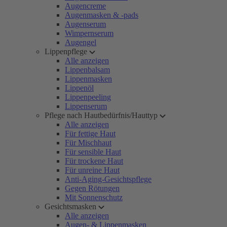
Augencreme
Augenmasken & -pads
Augenserum
Wimpernserum
Augengel
Lippenpflege
Alle anzeigen
Lippenbalsam
Lippenmasken
Lippenöl
Lippenpeeling
Lippenserum
Pflege nach Hautbedürfnis/Hauttyp
Alle anzeigen
Für fettige Haut
Für Mischhaut
Für sensible Haut
Für trockene Haut
Für unreine Haut
Anti-Aging-Gesichtspflege
Gegen Rötungen
Mit Sonnenschutz
Gesichtsmasken
Alle anzeigen
Augen- & Lippenmasken