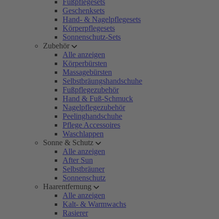
Fußpflegesets
Geschenksets
Hand- & Nagelpflegesets
Körperpflegesets
Sonnenschutz-Sets
Zubehör
Alle anzeigen
Körperbürsten
Massagebürsten
Selbstbräungshandschuhe
Fußpflegezubehör
Hand & Fuß-Schmuck
Nagelpflegezubehör
Peelinghandschuhe
Pflege Accessoires
Waschlappen
Sonne & Schutz
Alle anzeigen
After Sun
Selbstbräuner
Sonnenschutz
Haarentfernung
Alle anzeigen
Kalt- & Warmwachs
Rasierer