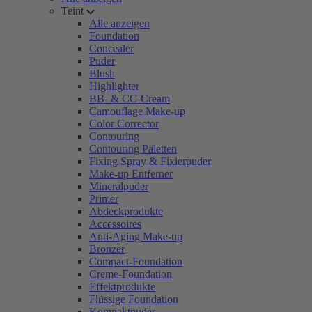
Teint
Alle anzeigen
Foundation
Concealer
Puder
Blush
Highlighter
BB- & CC-Cream
Camouflage Make-up
Color Corrector
Contouring
Contouring Paletten
Fixing Spray & Fixierpuder
Make-up Entferner
Mineralpuder
Primer
Abdeckprodukte
Accessoires
Anti-Aging Make-up
Bronzer
Compact-Foundation
Creme-Foundation
Effektprodukte
Flüssige Foundation
Kompaktpuder