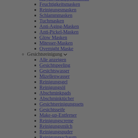
Feuchtigkeitsmasken
Reinigungsmasken
Schlammmasken
Tuchmasken
Anti-Aging-Masken
Anti-Pickel-Masken
Glow Masken
Mitesser-Masken
Overnight Maske
Gesichtsreinigung
Alle anzeigen
Gesichtspeeling
Gesichtswasser
Mizellenwasser
Reinigungsgel
Reinigungsöl
Abschminkpads
Abschminktücher
Gesichtsreinigungssets
Gesichtsseife
Make-up-Entferner
Reinigungscreme
Reinigungsmilch
Reinigungspuder
Reinigungsschaum