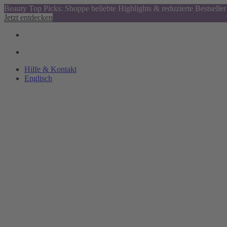
Beauty Top Picks: Shoppe beliebte Highlights & reduzierte Bestseller
Jetzt entdecken
Hilfe & Kontakt
Englisch