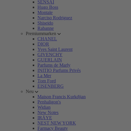
SENSAI
Hugo Boss
Montale
Narciso Rodriguez
Shiseido
Rabanne
Premiummarken
CHANEL
DIOR
Yves Saint Laurent
GIVENCHY
GUERLAIN
Parfums de Marly
INITIO Parfums Privés
La Mer
Tom Ford
EISENBERG
Neu
Maison Francis Kurkdjian
Penhaligon's
Widian
New Notes
IRÄYE
NEST NEW YORK
Farmacy Beauty