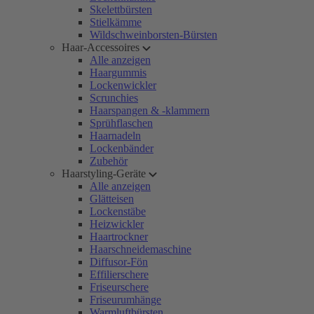
Skelettbürsten
Stielkämme
Wildschweinborsten-Bürsten
Haar-Accessoires
Alle anzeigen
Haargummis
Lockenwickler
Scrunchies
Haarspangen & -klammern
Sprühflaschen
Haarnadeln
Lockenbänder
Zubehör
Haarstyling-Geräte
Alle anzeigen
Glätteisen
Lockenstäbe
Heizwickler
Haartrockner
Haarschneidemaschine
Diffusor-Fön
Effilierschere
Friseurschere
Friseurumhänge
Warmluftbürsten