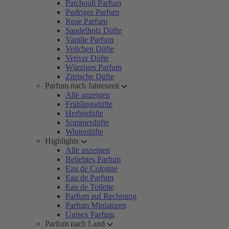
Patchouli Parfum
Pudriges Parfum
Rose Parfum
Sandelholz Düfte
Vanille Parfum
Veilchen Düfte
Vetiver Düfte
Würziges Parfum
Zitrische Düfte
Parfum nach Jahreszeit
Alle anzeigen
Frühlingsdüfte
Herbstdüfte
Sommerdüfte
Winterdüfte
Highlights
Alle anzeigen
Beliebtes Parfum
Eau de Cologne
Eau de Parfum
Eau de Toilette
Parfum auf Rechnung
Parfum Miniaturen
Unisex Parfum
Parfum nach Land