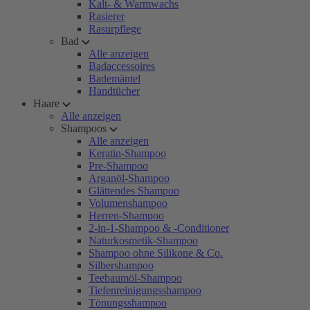
Kalt- & Warmwachs
Rasierer
Rasurpflege
Bad
Alle anzeigen
Badaccessoires
Bademäntel
Handtücher
Haare
Alle anzeigen
Shampoos
Alle anzeigen
Keratin-Shampoo
Pre-Shampoo
Arganöl-Shampoo
Glättendes Shampoo
Volumenshampoo
Herren-Shampoo
2-in-1-Shampoo & -Conditioner
Naturkosmetik-Shampoo
Shampoo ohne Silikone & Co.
Silbershampoo
Teebaumöl-Shampoo
Tiefenreinigungsshampoo
Tönungsshampoo