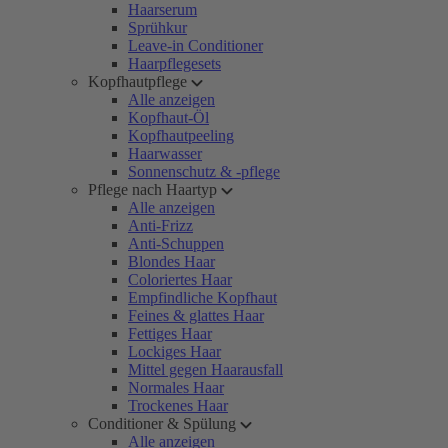
Haarserum
Sprühkur
Leave-in Conditioner
Haarpflegesets
Kopfhautpflege
Alle anzeigen
Kopfhaut-Öl
Kopfhautpeeling
Haarwasser
Sonnenschutz & -pflege
Pflege nach Haartyp
Alle anzeigen
Anti-Frizz
Anti-Schuppen
Blondes Haar
Coloriertes Haar
Empfindliche Kopfhaut
Feines & glattes Haar
Fettiges Haar
Lockiges Haar
Mittel gegen Haarausfall
Normales Haar
Trockenes Haar
Conditioner & Spülung
Alle anzeigen