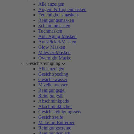
Alle anzeigen
Augen- & Lippenmasken
Feuchtigkeitsmasken
Reinigungsmasken
Schlammmasken
Tuchmasken
Anti-Aging-Masken
Anti-Pickel-Masken
Glow Masken
Mitesser-Masken
Overnight Maske
Gesichtsreinigung
Alle anzeigen
Gesichtspeeling
Gesichtswasser
Mizellenwasser
Reinigungsgel
Reinigungsöl
Abschminkpads
Abschminktücher
Gesichtsreinigungssets
Gesichtsseife
Make-up-Entferner
Reinigungscreme
Reinigungsmilch