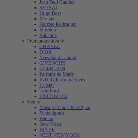
Jean Paul Gaultier
SENSAI
Hugo Boss
Montale
Narciso Rodriguez
Shiseido
Rabanne
Premiummarken
CHANEL
DIOR
Yves Saint Laurent
GIVENCHY
GUERLAIN
Parfums de Marly
INITIO Parfums Privés
La Mer
Tom Ford
EISENBERG
Neu
Maison Francis Kurkdjian
Penhaligon's
Widian
New Notes
IRÄYE
NEST NEW YORK