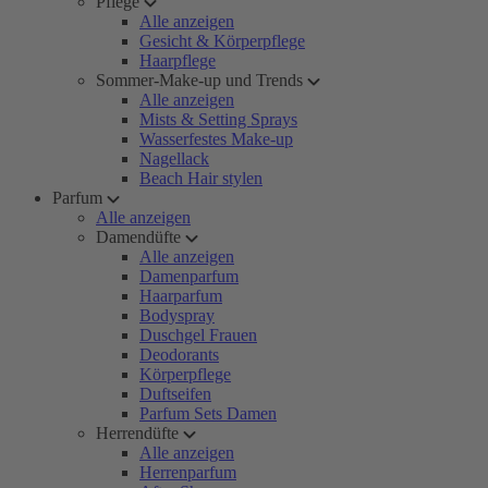
Pflege
Alle anzeigen
Gesicht & Körperpflege
Haarpflege
Sommer-Make-up und Trends
Alle anzeigen
Mists & Setting Sprays
Wasserfestes Make-up
Nagellack
Beach Hair stylen
Parfum
Alle anzeigen
Damendüfte
Alle anzeigen
Damenparfum
Haarparfum
Bodyspray
Duschgel Frauen
Deodorants
Körperpflege
Duftseifen
Parfum Sets Damen
Herrendüfte
Alle anzeigen
Herrenparfum