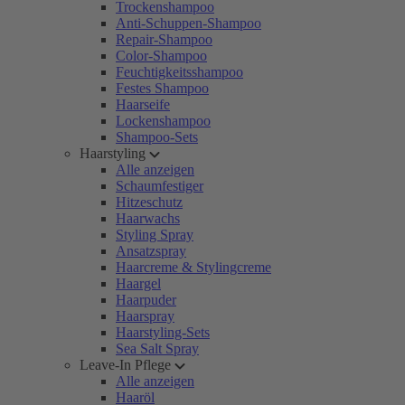
Trockenshampoo
Anti-Schuppen-Shampoo
Repair-Shampoo
Color-Shampoo
Feuchtigkeitsshampoo
Festes Shampoo
Haarseife
Lockenshampoo
Shampoo-Sets
Haarstyling
Alle anzeigen
Schaumfestiger
Hitzeschutz
Haarwachs
Styling Spray
Ansatzspray
Haarcreme & Stylingcreme
Haargel
Haarpuder
Haarspray
Haarstyling-Sets
Sea Salt Spray
Leave-In Pflege
Alle anzeigen
Haaröl