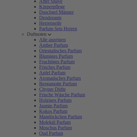
After Shave
Körperpflege
Duschgel Männer
Deodorants
Herrenseife
Parfum Sets Herren
Duftnoten
Alle anzeigen
Amber Parfum
Orientalisches Parfum
Blumiges Parfum
Fruchtiges Parfum
Frisches Parfum
Apfel Parfum
Aromatisches Parfum
Bergamotte Parfum
Chypre Düfte
Frische Wäsche Parfum
Holziges Parfum
Jasmin Parfum
Kokos Parfum
Maiglöckchen Parfum
Molekül Parfum
Moschus Parfum
Oud Parfum