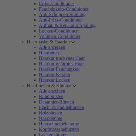
Color-Conditioner
Feuchtigkeits-Conditioner
Anti-Schuppen-Spülung
Anti-Frizz-Conditioner
Aufbau & Reparatur Spülung
Locken-Conditioner
Volumen-Conditioner
Haarmaske & Haarkur
Alle anzeigen
Haarbutter
Haarkur trockenes Haar
Haarkur gefärbtes Haar
Haarkur Feuchtigkeit
Haarkur Keratin
Haarkur Locken
Haarbürsten & Kämme
Alle anzeigen
Rundbürsten
Detangler-Bürsten
Flach- & Paddelbürsten
Holzbürsten
Haarkämme
Haarschneidekämme
Kopfmassagebürsten
Lockenkämme