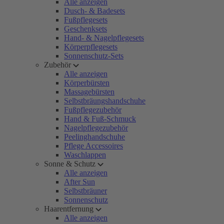
Alle anzeigen
Dusch- & Badesets
Fußpflegesets
Geschenksets
Hand- & Nagelpflegesets
Körperpflegesets
Sonnenschutz-Sets
Zubehör
Alle anzeigen
Körperbürsten
Massagebürsten
Selbstbräungshandschuhe
Fußpflegezubehör
Hand & Fuß-Schmuck
Nagelpflegezubehör
Peelinghandschuhe
Pflege Accessoires
Waschlappen
Sonne & Schutz
Alle anzeigen
After Sun
Selbstbräuner
Sonnenschutz
Haarentfernung
Alle anzeigen