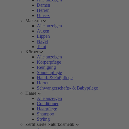
Damen
Herren
Unisex
Make-up
Alle anzeigen
Augen
Lippen
Nägel
Teint
Körper
Alle anzeigen
Körperpflege
Reinigung
Sonnenpflege
Hand- & Fußpflege
Herren
Schwangerschafts- & Babypflege
Haare
Alle anzeigen
Conditioner
Haarpflege
Shampoo
Styling
Zertifizierte Naturkosmetik