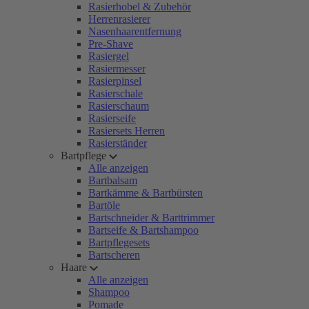
Rasierhobel & Zubehör
Herrenrasierer
Nasenhaarentfernung
Pre-Shave
Rasiergel
Rasiermesser
Rasierpinsel
Rasierschale
Rasierschaum
Rasierseife
Rasiersets Herren
Rasierständer
Bartpflege
Alle anzeigen
Bartbalsam
Bartkämme & Bartbürsten
Bartöle
Bartschneider & Barttrimmer
Bartseife & Bartshampoo
Bartpflegesets
Bartscheren
Haare
Alle anzeigen
Shampoo
Pomade