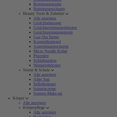
Reinigungspuder
Reinigungsschaum
Beauty Tools & Zubehör
Alle anzeigen
Gesichtsmassage
Gesichtsreinigungsbürsten
Gesichtsreinigungstools
Gua Sha Steine
Kosmetikspiegel
Augenbrauenscheren
Micro Needle Roller
Pinzetten
Schlafmasken
Wimpernbürsten
Sonne & Schutz
Alle anzeigen
After Sun
Selbstbräuner
Sonnencreme
Sonnen-Make-up
Körper
Alle anzeigen
Körperpflege
Alle anzeigen
Bodylotion