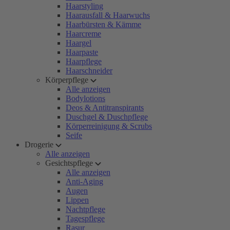
Haarstyling
Haarausfall & Haarwuchs
Haarbürsten & Kämme
Haarcreme
Haargel
Haarpaste
Haarpflege
Haarschneider
Körperpflege
Alle anzeigen
Bodylotions
Deos & Antitranspirants
Duschgel & Duschpflege
Körperreinigung & Scrubs
Seife
Drogerie
Alle anzeigen
Gesichtspflege
Alle anzeigen
Anti-Aging
Augen
Lippen
Nachtpflege
Tagespflege
Rasur