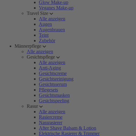
Glow Make-up
Veganes Make-up
Travel Size
Alle anzeigen
Augen
Augenbrauen
Teint
Zubehör
Männerpflege
Alle anzeigen
Gesichtspflege
Alle anzeigen
Anti-Aging
Gesichtscreme
Gesichtsreinigung
Gesichtsserum
Pflegesets
Gesichtsmasken
Gesichtspeeling
Rasur
Alle anzeigen
Rasiercreme
Nassrasierer
After Shave Balsam & Lotion
Elektrische Rasierer & Trimmer