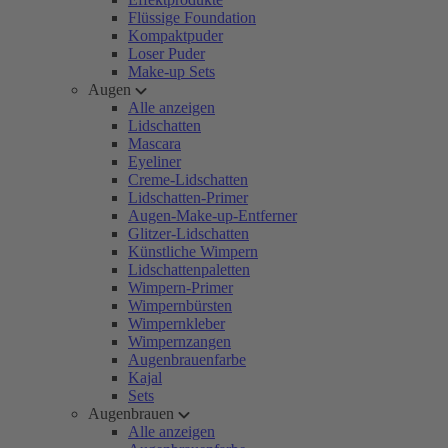
Flüssige Foundation
Kompaktpuder
Loser Puder
Make-up Sets
Augen
Alle anzeigen
Lidschatten
Mascara
Eyeliner
Creme-Lidschatten
Lidschatten-Primer
Augen-Make-up-Entferner
Glitzer-Lidschatten
Künstliche Wimpern
Lidschattenpaletten
Wimpern-Primer
Wimpernbürsten
Wimpernkleber
Wimpernzangen
Augenbrauenfarbe
Kajal
Sets
Augenbrauen
Alle anzeigen