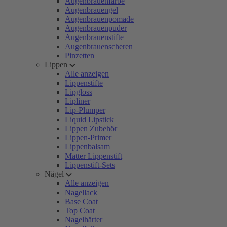
Augenbrauenfarbe
Augenbrauengel
Augenbrauenpomade
Augenbrauenpuder
Augenbrauenstifte
Augenbrauenscheren
Pinzetten
Lippen
Alle anzeigen
Lippenstifte
Lipgloss
Lipliner
Lip-Plumper
Liquid Lipstick
Lippen Zubehör
Lippen-Primer
Lippenbalsam
Matter Lippenstift
Lippenstift-Sets
Nägel
Alle anzeigen
Nagellack
Base Coat
Top Coat
Nagelhärter