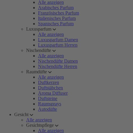
Alle anzeigen
Arabisches Parfum
Französisches Parfum
Italienisches Parfum
Spanisches Parfum
Luxusparfum
Alle anzeigen
Luxusparfum Damen
Luxusparfum Herren
Nischendüfte
Alle anzeigen
Nischendüfte Damen
Nischendüfte Herren
Raumdüfte
Alle anzeigen
Duftkerzen
Duftstäbchen
Aroma Diffuser
Duftsteine
Raumsprays
Autodüfte
Gesicht
Alle anzeigen
Gesichtspflege
Alle anzeigen