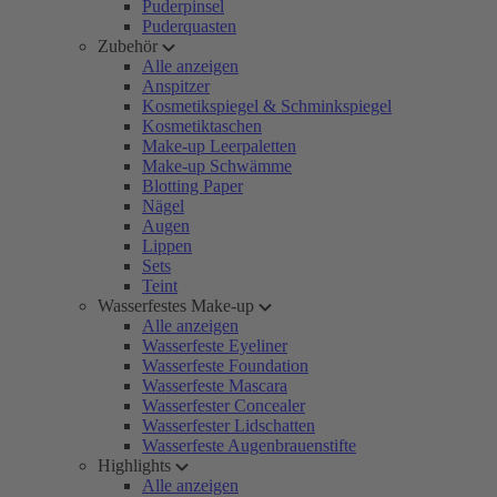
Puderpinsel
Puderquasten
Zubehör
Alle anzeigen
Anspitzer
Kosmetikspiegel & Schminkspiegel
Kosmetiktaschen
Make-up Leerpaletten
Make-up Schwämme
Blotting Paper
Nägel
Augen
Lippen
Sets
Teint
Wasserfestes Make-up
Alle anzeigen
Wasserfeste Eyeliner
Wasserfeste Foundation
Wasserfeste Mascara
Wasserfester Concealer
Wasserfester Lidschatten
Wasserfeste Augenbrauenstifte
Highlights
Alle anzeigen