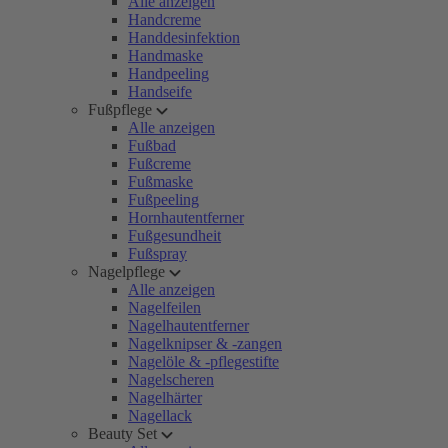
Alle anzeigen
Handcreme
Handdesinfektion
Handmaske
Handpeeling
Handseife
Fußpflege
Alle anzeigen
Fußbad
Fußcreme
Fußmaske
Fußpeeling
Hornhautentferner
Fußgesundheit
Fußspray
Nagelpflege
Alle anzeigen
Nagelfeilen
Nagelhautentferner
Nagelknipser & -zangen
Nagelöle & -pflegestifte
Nagelscheren
Nagelhärter
Nagellack
Beauty Set