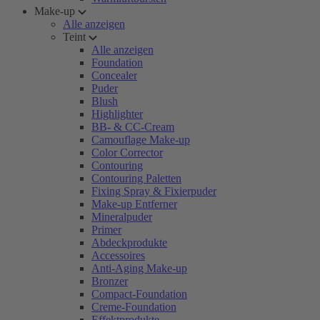
Make-up
Alle anzeigen
Teint
Alle anzeigen
Foundation
Concealer
Puder
Blush
Highlighter
BB- & CC-Cream
Camouflage Make-up
Color Corrector
Contouring
Contouring Paletten
Fixing Spray & Fixierpuder
Make-up Entferner
Mineralpuder
Primer
Abdeckprodukte
Accessoires
Anti-Aging Make-up
Bronzer
Compact-Foundation
Creme-Foundation
Effektprodukte