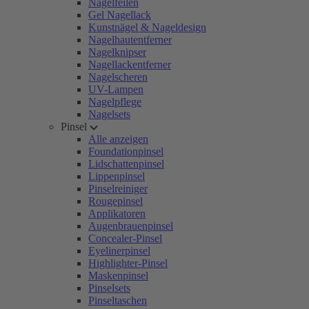
Nagelfeilen
Gel Nagellack
Kunstnägel & Nageldesign
Nagelhautentferner
Nagelknipser
Nagellackentferner
Nagelscheren
UV-Lampen
Nagelpflege
Nagelsets
Pinsel
Alle anzeigen
Foundationpinsel
Lidschattenpinsel
Lippenpinsel
Pinselreiniger
Rougepinsel
Applikatoren
Augenbrauenpinsel
Concealer-Pinsel
Eyelinerpinsel
Highlighter-Pinsel
Maskenpinsel
Pinselsets
Pinseltaschen