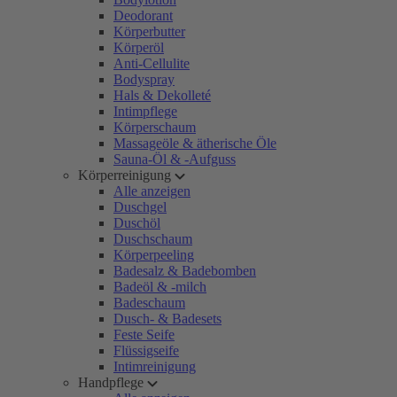
Deodorant
Körperbutter
Körperöl
Anti-Cellulite
Bodyspray
Hals & Dekolleté
Intimpflege
Körperschaum
Massageöle & ätherische Öle
Sauna-Öl & -Aufguss
Körperreinigung
Alle anzeigen
Duschgel
Duschöl
Duschschaum
Körperpeeling
Badesalz & Badebomben
Badeöl & -milch
Badeschaum
Dusch- & Badesets
Feste Seife
Flüssigseife
Intimreinigung
Handpflege