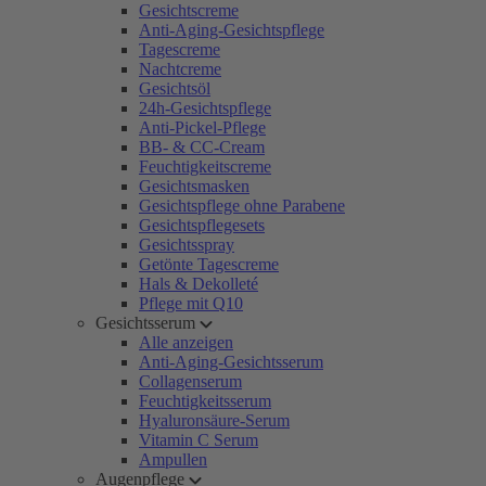
Gesichtscreme
Anti-Aging-Gesichtspflege
Tagescreme
Nachtcreme
Gesichtsöl
24h-Gesichtspflege
Anti-Pickel-Pflege
BB- & CC-Cream
Feuchtigkeitscreme
Gesichtsmasken
Gesichtspflege ohne Parabene
Gesichtspflegesets
Gesichtsspray
Getönte Tagescreme
Hals & Dekolleté
Pflege mit Q10
Gesichtsserum
Alle anzeigen
Anti-Aging-Gesichtsserum
Collagenserum
Feuchtigkeitsserum
Hyaluronsäure-Serum
Vitamin C Serum
Ampullen
Augenpflege