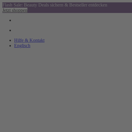
Flash Sale: Beauty Deals sichern & Bestseller entdecken
Jetzt shoppen
Hilfe & Kontakt
Englisch