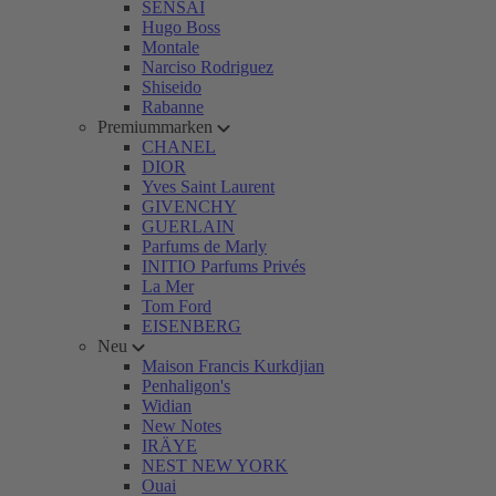
SENSAI
Hugo Boss
Montale
Narciso Rodriguez
Shiseido
Rabanne
Premiummarken
CHANEL
DIOR
Yves Saint Laurent
GIVENCHY
GUERLAIN
Parfums de Marly
INITIO Parfums Privés
La Mer
Tom Ford
EISENBERG
Neu
Maison Francis Kurkdjian
Penhaligon's
Widian
New Notes
IRÄYE
NEST NEW YORK
Ouai