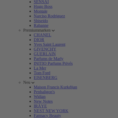
SENSAI
Hugo Boss
Montale
Narciso Rodriguez
Shiseido
Rabanne
Premiummarken
CHANEL
DIOR
Yves Saint Laurent
GIVENCHY
GUERLAIN
Parfums de Marly
INITIO Parfums Privés
La Mer
Tom Ford
EISENBERG
Neu
Maison Francis Kurkdjian
Penhaligon's
Widian
New Notes
IRÄYE
NEST NEW YORK
Farmacy Beauty