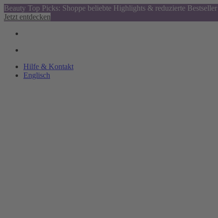
Beauty Top Picks: Shoppe beliebte Highlights & reduzierte Bestseller
Jetzt entdecken
Hilfe & Kontakt
Englisch