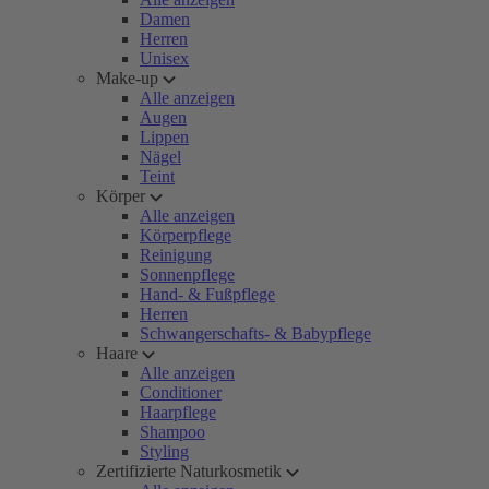
Damen
Herren
Unisex
Make-up
Alle anzeigen
Augen
Lippen
Nägel
Teint
Körper
Alle anzeigen
Körperpflege
Reinigung
Sonnenpflege
Hand- & Fußpflege
Herren
Schwangerschafts- & Babypflege
Haare
Alle anzeigen
Conditioner
Haarpflege
Shampoo
Styling
Zertifizierte Naturkosmetik