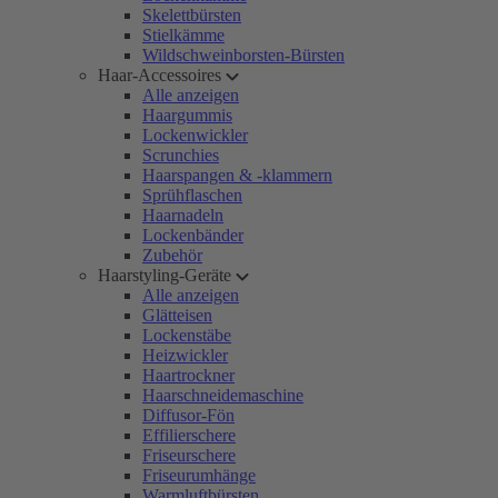
Skelettbürsten
Stielkämme
Wildschweinborsten-Bürsten
Haar-Accessoires
Alle anzeigen
Haargummis
Lockenwickler
Scrunchies
Haarspangen & -klammern
Sprühflaschen
Haarnadeln
Lockenbänder
Zubehör
Haarstyling-Geräte
Alle anzeigen
Glätteisen
Lockenstäbe
Heizwickler
Haartrockner
Haarschneidemaschine
Diffusor-Fön
Effilierschere
Friseurschere
Friseurumhänge
Warmluftbürsten