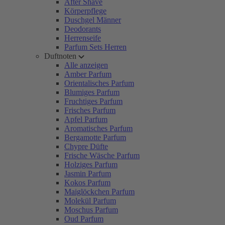
After Shave
Körperpflege
Duschgel Männer
Deodorants
Herrenseife
Parfum Sets Herren
Duftnoten
Alle anzeigen
Amber Parfum
Orientalisches Parfum
Blumiges Parfum
Fruchtiges Parfum
Frisches Parfum
Apfel Parfum
Aromatisches Parfum
Bergamotte Parfum
Chypre Düfte
Frische Wäsche Parfum
Holziges Parfum
Jasmin Parfum
Kokos Parfum
Maiglöckchen Parfum
Molekül Parfum
Moschus Parfum
Oud Parfum