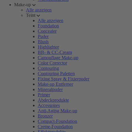
Make-up
Alle anzeigen
Teint
Alle anzeigen
Foundation
Concealer
Puder
Blush
Highlighter
BB- & CC-Cream
Camouflage Make-up
Color Corrector
Contouring
Contouring Paletten
Fixing Spray & Fixierpuder
Make-up Entferner
Mineralpuder
Primer
Abdeckprodukte
Accessoires
Anti-Aging Make-up
Bronzer
Compact-Foundation
Creme-Foundation
Effektprodukte