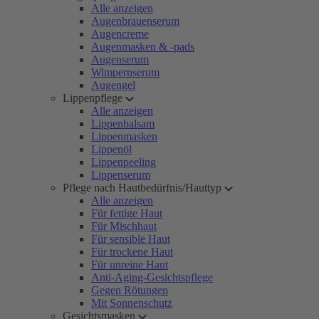
Alle anzeigen
Augenbrauenserum
Augencreme
Augenmasken & -pads
Augenserum
Wimpernserum
Augengel
Lippenpflege
Alle anzeigen
Lippenbalsam
Lippenmasken
Lippenöl
Lippenpeeling
Lippenserum
Pflege nach Hautbedürfnis/Hauttyp
Alle anzeigen
Für fettige Haut
Für Mischhaut
Für sensible Haut
Für trockene Haut
Für unreine Haut
Anti-Aging-Gesichtspflege
Gegen Rötungen
Mit Sonnenschutz
Gesichtsmasken