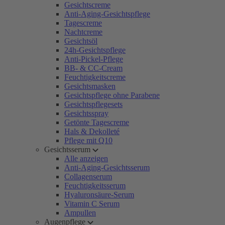
Gesichtscreme
Anti-Aging-Gesichtspflege
Tagescreme
Nachtcreme
Gesichtsöl
24h-Gesichtspflege
Anti-Pickel-Pflege
BB- & CC-Cream
Feuchtigkeitscreme
Gesichtsmasken
Gesichtspflege ohne Parabene
Gesichtspflegesets
Gesichtsspray
Getönte Tagescreme
Hals & Dekolleté
Pflege mit Q10
Gesichtsserum
Alle anzeigen
Anti-Aging-Gesichtsserum
Collagenserum
Feuchtigkeitsserum
Hyaluronsäure-Serum
Vitamin C Serum
Ampullen
Augenpflege