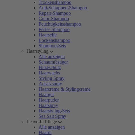
Trockenshampoo
Anti-Schuppen-Shampoo
Repair-Shampoo
Color-Shampoo
Feuchtigkeitsshampoo
Festes Shampoo
Haarseife
Lockenshampoo
Shampoo-Sets
Haarstyling
Alle anzeigen
Schaumfestiger
Hitzeschutz
Haarwachs
Styling Spray
Ansatzspray
Haarcreme & Stylingcreme
Haargel
Haarpuder
Haarspray
Haarstyling-Sets
Sea Salt Spray
Leave-In Pflege
Alle anzeigen
Haaröl