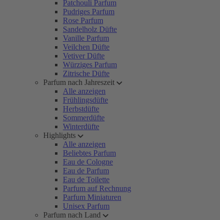
Patchouli Parfum
Pudriges Parfum
Rose Parfum
Sandelholz Düfte
Vanille Parfum
Veilchen Düfte
Vetiver Düfte
Würziges Parfum
Zitrische Düfte
Parfum nach Jahreszeit
Alle anzeigen
Frühlingsdüfte
Herbstdüfte
Sommerdüfte
Winterdüfte
Highlights
Alle anzeigen
Beliebtes Parfum
Eau de Cologne
Eau de Parfum
Eau de Toilette
Parfum auf Rechnung
Parfum Miniaturen
Unisex Parfum
Parfum nach Land