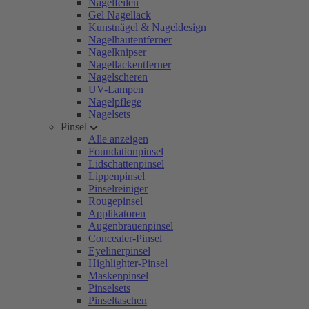
Nagelfeilen
Gel Nagellack
Kunstnägel & Nageldesign
Nagelhautentferner
Nagelknipser
Nagellackentferner
Nagelscheren
UV-Lampen
Nagelpflege
Nagelsets
Pinsel
Alle anzeigen
Foundationpinsel
Lidschattenpinsel
Lippenpinsel
Pinselreiniger
Rougepinsel
Applikatoren
Augenbrauenpinsel
Concealer-Pinsel
Eyelinerpinsel
Highlighter-Pinsel
Maskenpinsel
Pinselsets
Pinseltaschen