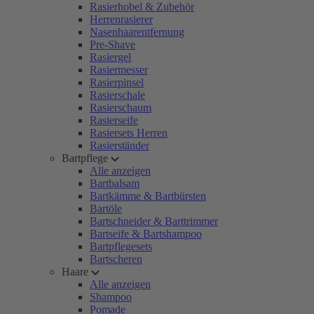
Rasierhobel & Zubehör
Herrenrasierer
Nasenhaarentfernung
Pre-Shave
Rasiergel
Rasiermesser
Rasierpinsel
Rasierschale
Rasierschaum
Rasierseife
Rasiersets Herren
Rasierständer
Bartpflege
Alle anzeigen
Bartbalsam
Bartkämme & Bartbürsten
Bartöle
Bartschneider & Barttrimmer
Bartseife & Bartshampoo
Bartpflegesets
Bartscheren
Haare
Alle anzeigen
Shampoo
Pomade