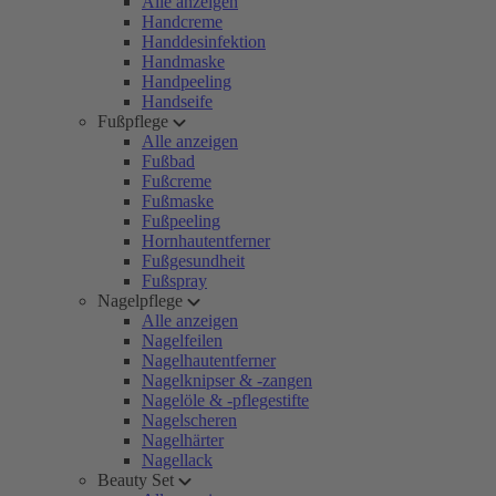
Alle anzeigen
Handcreme
Handdesinfektion
Handmaske
Handpeeling
Handseife
Fußpflege
Alle anzeigen
Fußbad
Fußcreme
Fußmaske
Fußpeeling
Hornhautentferner
Fußgesundheit
Fußspray
Nagelpflege
Alle anzeigen
Nagelfeilen
Nagelhautentferner
Nagelknipser & -zangen
Nagelöle & -pflegestifte
Nagelscheren
Nagelhärter
Nagellack
Beauty Set