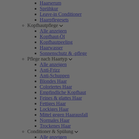
Haarserum
Sprühkur
Leave-in Conditioner
Haarpflegesets
Kopfhautpflege
Alle anzeigen
Kopfhaut-Öl
Kopfhautpeeling
Haarwasser
Sonnenschutz & -pflege
Pflege nach Haartyp
Alle anzeigen
Anti-Frizz
Anti-Schuppen
Blondes Haar
Coloriertes Haar
Empfindliche Kopfhaut
Feines & glattes Haar
Fettiges Haar
Lockiges Haar
Mittel gegen Haarausfall
Normales Haar
Trockenes Haar
Conditioner & Spülung
Alle anzeigen