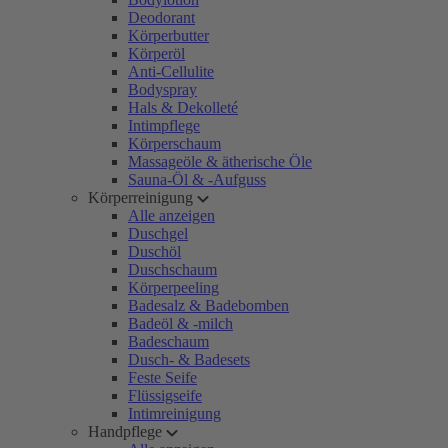
Deodorant
Körperbutter
Körperöl
Anti-Cellulite
Bodyspray
Hals & Dekolleté
Intimpflege
Körperschaum
Massageöle & ätherische Öle
Sauna-Öl & -Aufguss
Körperreinigung
Alle anzeigen
Duschgel
Duschöl
Duschschaum
Körperpeeling
Badesalz & Badebomben
Badeöl & -milch
Badeschaum
Dusch- & Badesets
Feste Seife
Flüssigseife
Intimreinigung
Handpflege