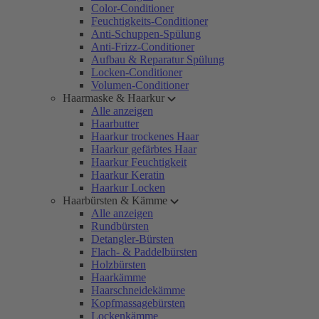
Color-Conditioner
Feuchtigkeits-Conditioner
Anti-Schuppen-Spülung
Anti-Frizz-Conditioner
Aufbau & Reparatur Spülung
Locken-Conditioner
Volumen-Conditioner
Haarmaske & Haarkur
Alle anzeigen
Haarbutter
Haarkur trockenes Haar
Haarkur gefärbtes Haar
Haarkur Feuchtigkeit
Haarkur Keratin
Haarkur Locken
Haarbürsten & Kämme
Alle anzeigen
Rundbürsten
Detangler-Bürsten
Flach- & Paddelbürsten
Holzbürsten
Haarkämme
Haarschneidekämme
Kopfmassagebürsten
Lockenkämme