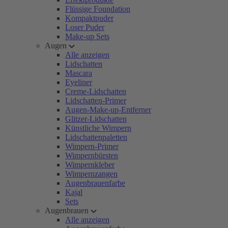
Flüssige Foundation
Kompaktpuder
Loser Puder
Make-up Sets
Augen
Alle anzeigen
Lidschatten
Mascara
Eyeliner
Creme-Lidschatten
Lidschatten-Primer
Augen-Make-up-Entferner
Glitzer-Lidschatten
Künstliche Wimpern
Lidschattenpaletten
Wimpern-Primer
Wimpernbürsten
Wimpernkleber
Wimpernzangen
Augenbrauenfarbe
Kajal
Sets
Augenbrauen
Alle anzeigen