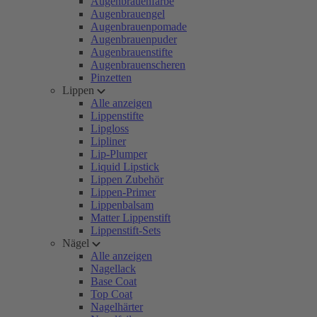
Augenbrauenfarbe
Augenbrauengel
Augenbrauenpomade
Augenbrauenpuder
Augenbrauenstifte
Augenbrauenscheren
Pinzetten
Lippen
Alle anzeigen
Lippenstifte
Lipgloss
Lipliner
Lip-Plumper
Liquid Lipstick
Lippen Zubehör
Lippen-Primer
Lippenbalsam
Matter Lippenstift
Lippenstift-Sets
Nägel
Alle anzeigen
Nagellack
Base Coat
Top Coat
Nagelhärter