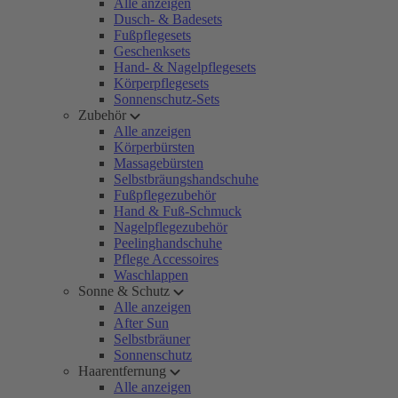
Alle anzeigen
Dusch- & Badesets
Fußpflegesets
Geschenksets
Hand- & Nagelpflegesets
Körperpflegesets
Sonnenschutz-Sets
Zubehör
Alle anzeigen
Körperbürsten
Massagebürsten
Selbstbräungshandschuhe
Fußpflegezubehör
Hand & Fuß-Schmuck
Nagelpflegezubehör
Peelinghandschuhe
Pflege Accessoires
Waschlappen
Sonne & Schutz
Alle anzeigen
After Sun
Selbstbräuner
Sonnenschutz
Haarentfernung
Alle anzeigen