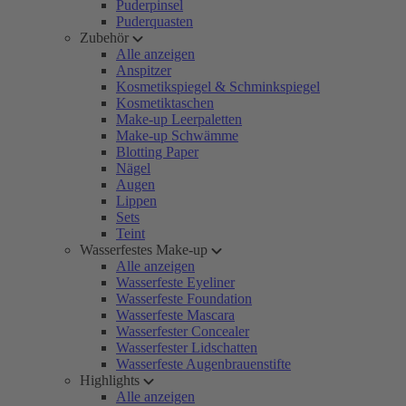
Puderpinsel
Puderquasten
Zubehör
Alle anzeigen
Anspitzer
Kosmetikspiegel & Schminkspiegel
Kosmetiktaschen
Make-up Leerpaletten
Make-up Schwämme
Blotting Paper
Nägel
Augen
Lippen
Sets
Teint
Wasserfestes Make-up
Alle anzeigen
Wasserfeste Eyeliner
Wasserfeste Foundation
Wasserfeste Mascara
Wasserfester Concealer
Wasserfester Lidschatten
Wasserfeste Augenbrauenstifte
Highlights
Alle anzeigen