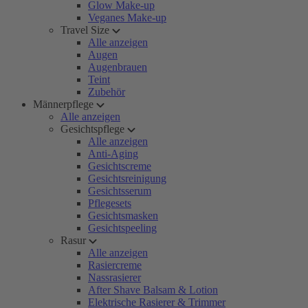
Glow Make-up
Veganes Make-up
Travel Size
Alle anzeigen
Augen
Augenbrauen
Teint
Zubehör
Männerpflege
Alle anzeigen
Gesichtspflege
Alle anzeigen
Anti-Aging
Gesichtscreme
Gesichtsreinigung
Gesichtsserum
Pflegesets
Gesichtsmasken
Gesichtspeeling
Rasur
Alle anzeigen
Rasiercreme
Nassrasierer
After Shave Balsam & Lotion
Elektrische Rasierer & Trimmer