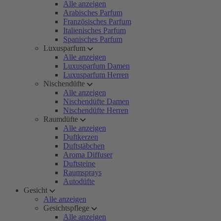
Alle anzeigen
Arabisches Parfum
Französisches Parfum
Italienisches Parfum
Spanisches Parfum
Luxusparfum
Alle anzeigen
Luxusparfum Damen
Luxusparfum Herren
Nischendüfte
Alle anzeigen
Nischendüfte Damen
Nischendüfte Herren
Raumdüfte
Alle anzeigen
Duftkerzen
Duftstäbchen
Aroma Diffuser
Duftsteine
Raumsprays
Autodüfte
Gesicht
Alle anzeigen
Gesichtspflege
Alle anzeigen