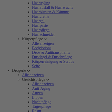
Haarstyling
Haarausfall & Haarwuchs
Haarbürsten & Kämme
Haarcreme
Haargel
Haarpaste
Haarpflege
Haarschneider
Körperpflege
Alle anzeigen
Bodylotions
Deos & Antitranspirants
Duschgel & Duschpflege
Körperreinigung & Scrubs
Seife
Drogerie
Alle anzeigen
Gesichtspflege
Alle anzeigen
Anti-Aging
Augen
Lippen
Nachtpflege
Tagespflege
Rasur