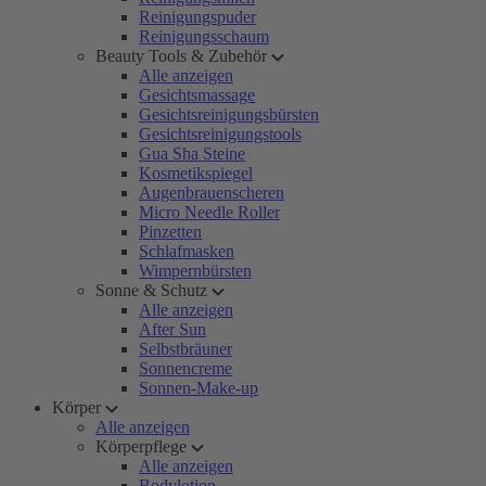
Reinigungspuder
Reinigungsschaum
Beauty Tools & Zubehör
Alle anzeigen
Gesichtsmassage
Gesichtsreinigungsbürsten
Gesichtsreinigungstools
Gua Sha Steine
Kosmetikspiegel
Augenbrauenscheren
Micro Needle Roller
Pinzetten
Schlafmasken
Wimpernbürsten
Sonne & Schutz
Alle anzeigen
After Sun
Selbstbräuner
Sonnencreme
Sonnen-Make-up
Körper
Alle anzeigen
Körperpflege
Alle anzeigen
Bodylotion