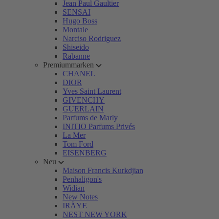
Jean Paul Gaultier
SENSAI
Hugo Boss
Montale
Narciso Rodriguez
Shiseido
Rabanne
Premiummarken
CHANEL
DIOR
Yves Saint Laurent
GIVENCHY
GUERLAIN
Parfums de Marly
INITIO Parfums Privés
La Mer
Tom Ford
EISENBERG
Neu
Maison Francis Kurkdjian
Penhaligon's
Widian
New Notes
IRÄYE
NEST NEW YORK