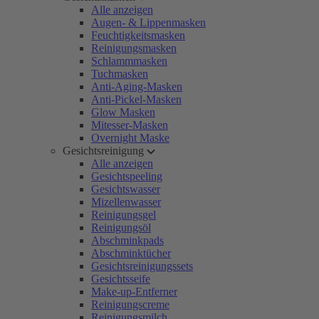
Alle anzeigen
Augen- & Lippenmasken
Feuchtigkeitsmasken
Reinigungsmasken
Schlammmasken
Tuchmasken
Anti-Aging-Masken
Anti-Pickel-Masken
Glow Masken
Mitesser-Masken
Overnight Maske
Gesichtsreinigung
Alle anzeigen
Gesichtspeeling
Gesichtswasser
Mizellenwasser
Reinigungsgel
Reinigungsöl
Abschminkpads
Abschminktücher
Gesichtsreinigungssets
Gesichtsseife
Make-up-Entferner
Reinigungscreme
Reinigungsmilch