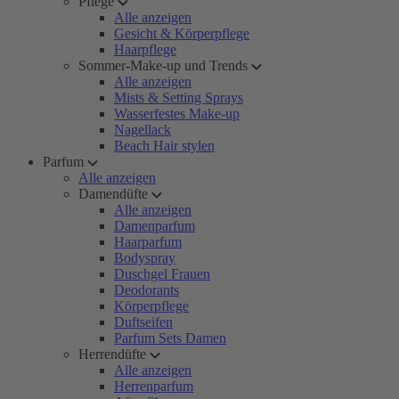
Pflege
Alle anzeigen
Gesicht & Körperpflege
Haarpflege
Sommer-Make-up und Trends
Alle anzeigen
Mists & Setting Sprays
Wasserfestes Make-up
Nagellack
Beach Hair stylen
Parfum
Alle anzeigen
Damendüfte
Alle anzeigen
Damenparfum
Haarparfum
Bodyspray
Duschgel Frauen
Deodorants
Körperpflege
Duftseifen
Parfum Sets Damen
Herrendüfte
Alle anzeigen
Herrenparfum