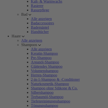
Kalt- & Warmwachs
Rasierer
Rasurpflege
Bad
Alle anzeigen
Badaccessoires
Bademäntel
Handtücher
Haare
Alle anzeigen
Shampoos
Alle anzeigen
Keratin-Shampoo
Pre-Shampoo
Arganöl-Shampoo
Glättendes Shampoo
Volumenshampoo
Herren-Shampoo
2-in-1-Shampoo & -Conditioner
Naturkosmetik-Shampoo
Shampoo ohne Silikone & Co.
Silbershampoo
Teebaumöl-Shampoo
Tiefenreinigungsshampoo
Tönungsshampoo