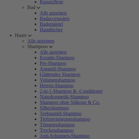
Rasurpflege
Bad
Alle anzeigen
Badaccessoires
Bademäntel
Handtücher
Haare
Alle anzeigen
Shampoos
Alle anzeigen
Keratin-Shampoo
Pre-Shampoo
Arganöl-Shampoo
Glättendes Shampoo
Volumenshampoo
Herren-Shampoo
2-in-1-Shampoo & -Conditioner
Naturkosmetik-Shampoo
Shampoo ohne Silikone & Co.
Silbershampoo
Teebaumöl-Shampoo
Tiefenreinigungsshampoo
Tönungsshampoo
Trockenshampoo
Anti-Schuppen-Shampoo