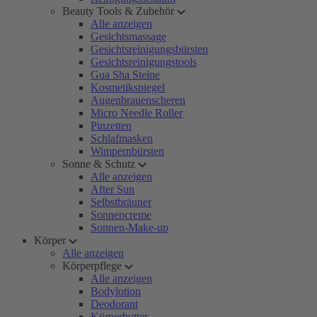
Beauty Tools & Zubehör
Alle anzeigen
Gesichtsmassage
Gesichtsreinigungsbürsten
Gesichtsreinigungstools
Gua Sha Steine
Kosmetikspiegel
Augenbrauenscheren
Micro Needle Roller
Pinzetten
Schlafmasken
Wimpernbürsten
Sonne & Schutz
Alle anzeigen
After Sun
Selbstbräuner
Sonnencreme
Sonnen-Make-up
Körper
Alle anzeigen
Körperpflege
Alle anzeigen
Bodylotion
Deodorant
Körperbutter