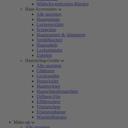
Wildschweinborsten-Bürsten
Haar-Accessoires
Alle anzeigen
Haargummis
Lockenwickler
Scrunchies
Haarspangen & -klammern
Sprühflaschen
Haarnadeln
Lockenbänder
Zubehör
Haarstyling-Geräte
Alle anzeigen
Glätteisen
Lockenstäbe
Heizwickler
Haartrockner
Haarschneidemaschine
Diffusor-Fön
Effilierschere
Friseurschere
Friseurumhänge
Warmluftbürsten
Make-up
Alle anzeigen