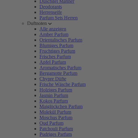
Duschgel Männer
Deodorants
Herrenseife
Parfum Sets Herren
Duftnoten
Alle anzeigen
Amber Parfum
Orientalisches Parfum
Blumiges Parfum
Fruchtiges Parfum
Frisches Parfum
Apfel Parfum
Aromatisches Parfum
Bergamotte Parfum
Chypre Düfte
Frische Wäsche Parfum
Holziges Parfum
Jasmin Parfum
Kokos Parfum
Maiglöckchen Parfum
Molekül Parfum
Moschus Parfum
Oud Parfum
Patchouli Parfum
Pudriges Parfum