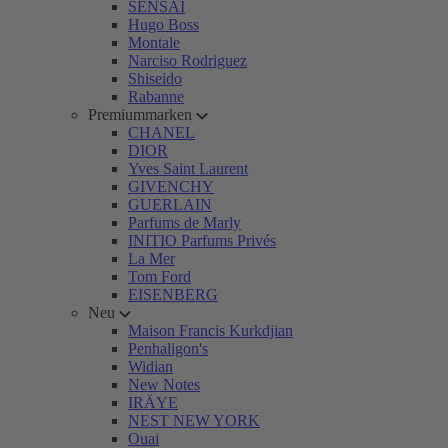
SENSAI
Hugo Boss
Montale
Narciso Rodriguez
Shiseido
Rabanne
Premiummarken
CHANEL
DIOR
Yves Saint Laurent
GIVENCHY
GUERLAIN
Parfums de Marly
INITIO Parfums Privés
La Mer
Tom Ford
EISENBERG
Neu
Maison Francis Kurkdjian
Penhaligon's
Widian
New Notes
IRÄYE
NEST NEW YORK
Ouai