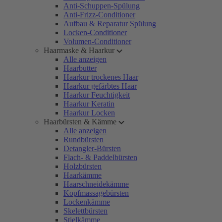
Anti-Schuppen-Spülung
Anti-Frizz-Conditioner
Aufbau & Reparatur Spülung
Locken-Conditioner
Volumen-Conditioner
Haarmaske & Haarkur
Alle anzeigen
Haarbutter
Haarkur trockenes Haar
Haarkur gefärbtes Haar
Haarkur Feuchtigkeit
Haarkur Keratin
Haarkur Locken
Haarbürsten & Kämme
Alle anzeigen
Rundbürsten
Detangler-Bürsten
Flach- & Paddelbürsten
Holzbürsten
Haarkämme
Haarschneidekämme
Kopfmassagebürsten
Lockenkämme
Skelettbürsten
Stielkämme