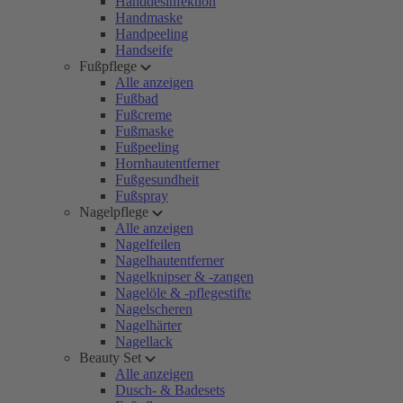
Handdesinfektion
Handmaske
Handpeeling
Handseife
Fußpflege
Alle anzeigen
Fußbad
Fußcreme
Fußmaske
Fußpeeling
Hornhautentferner
Fußgesundheit
Fußspray
Nagelpflege
Alle anzeigen
Nagelfeilen
Nagelhautentferner
Nagelknipser & -zangen
Nagelöle & -pflegestifte
Nagelscheren
Nagelhärter
Nagellack
Beauty Set
Alle anzeigen
Dusch- & Badesets