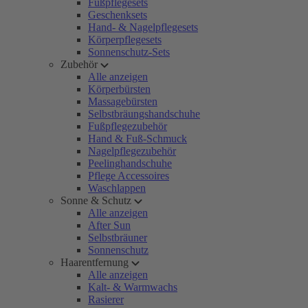
Fußpflegesets
Geschenksets
Hand- & Nagelpflegesets
Körperpflegesets
Sonnenschutz-Sets
Zubehör
Alle anzeigen
Körperbürsten
Massagebürsten
Selbstbräungshandschuhe
Fußpflegezubehör
Hand & Fuß-Schmuck
Nagelpflegezubehör
Peelinghandschuhe
Pflege Accessoires
Waschlappen
Sonne & Schutz
Alle anzeigen
After Sun
Selbstbräuner
Sonnenschutz
Haarentfernung
Alle anzeigen
Kalt- & Warmwachs
Rasierer