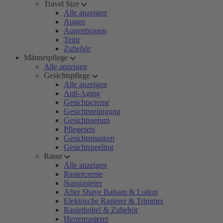
Travel Size
Alle anzeigen
Augen
Augenbrauen
Teint
Zubehör
Männerpflege
Alle anzeigen
Gesichtspflege
Alle anzeigen
Anti-Aging
Gesichtscreme
Gesichtsreinigung
Gesichtsserum
Pflegesets
Gesichtsmasken
Gesichtspeeling
Rasur
Alle anzeigen
Rasiercreme
Nassrasierer
After Shave Balsam & Lotion
Elektrische Rasierer & Trimmer
Rasierhobel & Zubehör
Herrenrasierer