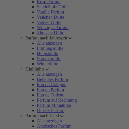
Rose Parfum
Sandelholz Düfte
Vanille Parfum
Veilchen Düfte
Vetiver Düfte
Würziges Parfum
Zitrische Düfte
Parfum nach Jahreszeit
Alle anzeigen
Frühlingsdüfte
Herbstdüfte
Sommerdüfte
Winterdüfte
Highlights
Alle anzeigen
Beliebtes Parfum
Eau de Cologne
Eau de Parfum
Eau de Toilette
Parfum auf Rechnung
Parfum Miniaturen
Unisex Parfum
Parfum nach Land
Alle anzeigen
Arabisches Parfum