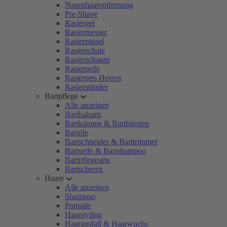
Nasenhaarentfernung
Pre-Shave
Rasiergel
Rasiermesser
Rasierpinsel
Rasierschale
Rasierschaum
Rasierseife
Rasiersets Herren
Rasierständer
Bartpflege
Alle anzeigen
Bartbalsam
Bartkämme & Bartbürsten
Bartöle
Bartschneider & Barttrimmer
Bartseife & Bartshampoo
Bartpflegesets
Bartscheren
Haare
Alle anzeigen
Shampoo
Pomade
Haarstyling
Haarausfall & Haarwuchs