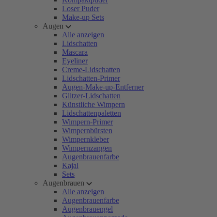
Loser Puder
Make-up Sets
Augen
Alle anzeigen
Lidschatten
Mascara
Eyeliner
Creme-Lidschatten
Lidschatten-Primer
Augen-Make-up-Entferner
Glitzer-Lidschatten
Künstliche Wimpern
Lidschattenpaletten
Wimpern-Primer
Wimpernbürsten
Wimpernkleber
Wimpernzangen
Augenbrauenfarbe
Kajal
Sets
Augenbrauen
Alle anzeigen
Augenbrauenfarbe
Augenbrauengel