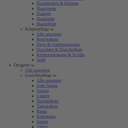
Haarbürsten & Kämme
Haarcreme
Haargel
Haarpaste
Haarpflege
Körperpflege
Alle anzeigen
Bodylotions
Deos & Antitranspirants
Duschgel & Duschpflege
Körperreinigung & Scrubs
Seife
Drogerie
Alle anzeigen
Gesichtspflege
Alle anzeigen
Anti-Aging
Augen
Lippen
Nachtpflege
Tagespflege
Rasur
Reinigung
Sonne
Zähne