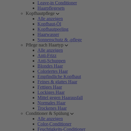
Leave-in Conditioner
Haarpflegesets
Kopfhautpflege
Alle anzeigen
Kopfhaut-Öl
Kopfhautpeeling
Haarwasser
Sonnenschutz & -pflege
Pflege nach Haartyp
Alle anzeigen
Anti-Frizz
Anti-Schuppen
Blondes Haar
Coloriertes Haar
Empfindliche Kopfhaut
Feines & glattes Haar
Fettiges Haar
Lockiges Haar
Mittel gegen Haarausfall
Normales Haar
Trockenes Haar
Conditioner & Spülung
Alle anzeigen
Color-Conditioner
Feuchtigkeits-Conditioner