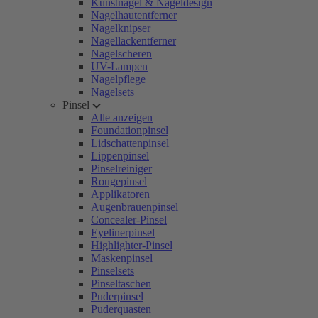
Kunstnägel & Nageldesign
Nagelhautentferner
Nagelknipser
Nagellackentferner
Nagelscheren
UV-Lampen
Nagelpflege
Nagelsets
Pinsel
Alle anzeigen
Foundationpinsel
Lidschattenpinsel
Lippenpinsel
Pinselreiniger
Rougepinsel
Applikatoren
Augenbrauenpinsel
Concealer-Pinsel
Eyelinerpinsel
Highlighter-Pinsel
Maskenpinsel
Pinselsets
Pinseltaschen
Puderpinsel
Puderquasten