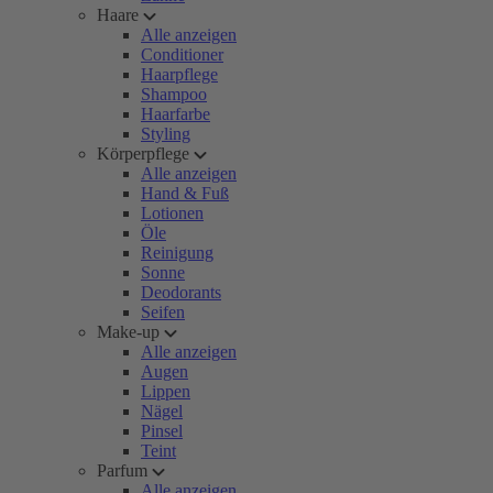
Haare
Alle anzeigen
Conditioner
Haarpflege
Shampoo
Haarfarbe
Styling
Körperpflege
Alle anzeigen
Hand & Fuß
Lotionen
Öle
Reinigung
Sonne
Deodorants
Seifen
Make-up
Alle anzeigen
Augen
Lippen
Nägel
Pinsel
Teint
Parfum
Alle anzeigen