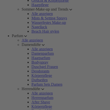
Gesicht & Körperpflege
Haarpflege
Sommer-Make-up und Trends
Alle anzeigen
Mists & Setting Sprays
Wasserfestes Make-up
Nagellack
Beach Hair stylen
Parfum
Alle anzeigen
Damendüfte
Alle anzeigen
Damenparfum
Haarparfum
Bodyspray
Duschgel Frauen
Deodorants
Körperpflege
Duftseifen
Parfum Sets Damen
Herrendüfte
Alle anzeigen
Herrenparfum
After Shave
Körperpflege