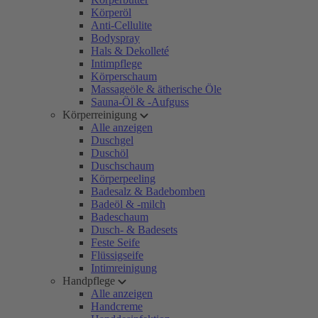
Körperöl
Anti-Cellulite
Bodyspray
Hals & Dekolleté
Intimpflege
Körperschaum
Massageöle & ätherische Öle
Sauna-Öl & -Aufguss
Körperreinigung
Alle anzeigen
Duschgel
Duschöl
Duschschaum
Körperpeeling
Badesalz & Badebomben
Badeöl & -milch
Badeschaum
Dusch- & Badesets
Feste Seife
Flüssigseife
Intimreinigung
Handpflege
Alle anzeigen
Handcreme