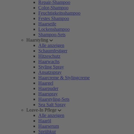
Repair-Shampoo
Color-Shampoo
Feuchtigkeitsshampoo
Festes Shampoo
Haarseife
Lockenshampoo
Shampoo-Sets
Haarstyling
Alle anzeigen
Schaumfestiger
Hitzeschutz
Haarwachs
Styling Spray
Ansatzspray
Haarcreme & Stylingcreme
Haargel
Haarpuder
Haarspray
Haarstyling-Sets
Sea Salt Spray
Leave-In Pflege
Alle anzeigen
Haaröl
Haarserum
Sprühkur