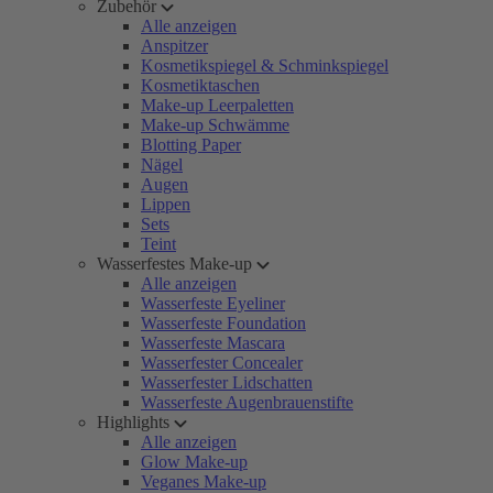
Zubehör
Alle anzeigen
Anspitzer
Kosmetikspiegel & Schminkspiegel
Kosmetiktaschen
Make-up Leerpaletten
Make-up Schwämme
Blotting Paper
Nägel
Augen
Lippen
Sets
Teint
Wasserfestes Make-up
Alle anzeigen
Wasserfeste Eyeliner
Wasserfeste Foundation
Wasserfeste Mascara
Wasserfester Concealer
Wasserfester Lidschatten
Wasserfeste Augenbrauenstifte
Highlights
Alle anzeigen
Glow Make-up
Veganes Make-up