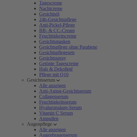
Tagescreme
Nachtcreme
Gesichtsöl
24h-Gesichtspflege
Anti-Pickel-Pflege
BB- & CC-Cream
Feuchtigkeitscreme
Gesichtsmasken
Gesichtspflege ohne Parabene
Gesichtspflegesets
Gesichtsspray
Getönte Tagescreme
Hals & Dekolleté
Pflege mit Q10
Gesichtsserum
Alle anzeigen
Anti-Aging-Gesichtsserum
Collagenserum
Feuchtigkeitsserum
Hyaluronsäure-Serum
Vitamin C Serum
Ampullen
Augenpflege
Alle anzeigen
Augenbrauenserum