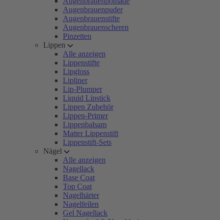
Augenbrauenpomade
Augenbrauenpuder
Augenbrauenstifte
Augenbrauenscheren
Pinzetten
Lippen
Alle anzeigen
Lippenstifte
Lipgloss
Lipliner
Lip-Plumper
Liquid Lipstick
Lippen Zubehör
Lippen-Primer
Lippenbalsam
Matter Lippenstift
Lippenstift-Sets
Nägel
Alle anzeigen
Nagellack
Base Coat
Top Coat
Nagelhärter
Nagelfeilen
Gel Nagellack