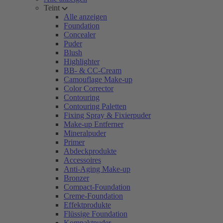
Teint
Alle anzeigen
Foundation
Concealer
Puder
Blush
Highlighter
BB- & CC-Cream
Camouflage Make-up
Color Corrector
Contouring
Contouring Paletten
Fixing Spray & Fixierpuder
Make-up Entferner
Mineralpuder
Primer
Abdeckprodukte
Accessoires
Anti-Aging Make-up
Bronzer
Compact-Foundation
Creme-Foundation
Effektprodukte
Flüssige Foundation
Kompaktpuder