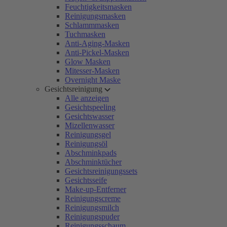
Feuchtigkeitsmasken
Reinigungsmasken
Schlammmasken
Tuchmasken
Anti-Aging-Masken
Anti-Pickel-Masken
Glow Masken
Mitesser-Masken
Overnight Maske
Gesichtsreinigung
Alle anzeigen
Gesichtspeeling
Gesichtswasser
Mizellenwasser
Reinigungsgel
Reinigungsöl
Abschminkpads
Abschminktücher
Gesichtsreinigungssets
Gesichtsseife
Make-up-Entferner
Reinigungscreme
Reinigungsmilch
Reinigungspuder
Reinigungsschaum