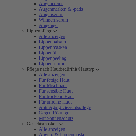
Augencreme
Augenmasken & -pads
Augenserum
Wimpernserum
Augengel
Lippenpflege
Alle anzeigen
Lippenbalsam
Lippenmasken
Lippenöl
Lippenpeeling
Lippenserum
Pflege nach Hautbedürfnis/Hauttyp
Alle anzeigen
Für fettige Haut
Für Mischhaut
Für sensible Haut
Für trockene Haut
Für unreine Haut
Anti-Aging-Gesichtspflege
Gegen Rötungen
Mit Sonnenschutz
Gesichtsmasken
Alle anzeigen
Augen- & Lippenmasken