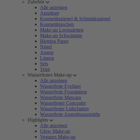
Zubehör
Alle anzeigen
Anspitzer
Kosmetikspiegel & Schminkspiegel
Kosmetiktaschen
Make-up Leerpaletten
Make-up Schwämme
Blotting Paper
Nägel
Augen
Lippen
Sets
Teint
Wasserfestes Make-up
Alle anzeigen
Wasserfeste Eyeliner
Wasserfeste Foundation
Wasserfeste Mascara
Wasserfester Concealer
Wasserfester Lidschatten
Wasserfeste Augenbrauenstifte
Highlights
Alle anzeigen
Glow Make-up
Veganes Make-up