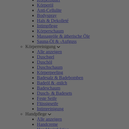
Körperöl
Anti-Cellulite
Bodyspray
Hals & Dekolleté
Intimpflege
Körperschaum
Massageöle & ätherische Öle
Sauna-Öl & -Aufguss
Körperreinigung
Alle anzeigen
Duschgel
Duschöl
Duschschaum
Körperpeeling
Badesalz & Badebomben
Badeöl & -milch
Badeschaum
Dusch- & Badesets
Feste Seife
Flüssigseife
Intimreinigung
Handpflege
Alle anzeigen
Handcreme