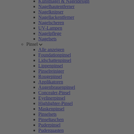
Kunstnägel & Nageldesign
Nagelhautentferner
Nagelknipser
Nagellackentferner
Nagelscheren
UV-Lampen
Nagelpflege
Nagelsets
Pinsel
Alle anzeigen
Foundationpinsel
Lidschattenpinsel
Lippenpinsel
Pinselreiniger
Rougepinsel
Applikatoren
Augenbrauenpinsel
Concealer-Pinsel
Eyelinerpinsel
Highlighter-Pinsel
Maskenpinsel
Pinselsets
Pinseltaschen
Puderpinsel
Puderquasten