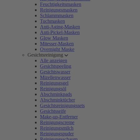
Feuchtigkeitsmasken
Reinigungsmasken
Schlammmasken
Tuchmasken
Anti-Aging-Masken
Anti-Pickel-Masken
Glow Masken
Mitesser-Masken
Overnight Maske
Gesichtsreinigung
Alle anzeigen
Gesichtspeeling
Gesichtswasser
Mizellenwasser
Reinigungsgel
Reinigungsöl
Abschminkpads
Abschminktücher
Gesichtsreinigungssets
Gesichtsseife
Make-up-Entferner
Reinigungscreme
Reinigungsmilch
Reinigungspuder
Reinigungsschaum