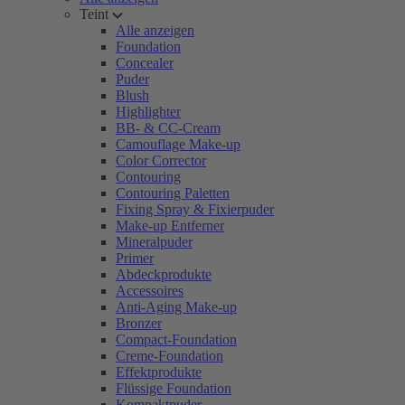
Teint
Alle anzeigen
Foundation
Concealer
Puder
Blush
Highlighter
BB- & CC-Cream
Camouflage Make-up
Color Corrector
Contouring
Contouring Paletten
Fixing Spray & Fixierpuder
Make-up Entferner
Mineralpuder
Primer
Abdeckprodukte
Accessoires
Anti-Aging Make-up
Bronzer
Compact-Foundation
Creme-Foundation
Effektprodukte
Flüssige Foundation
Kompaktpuder