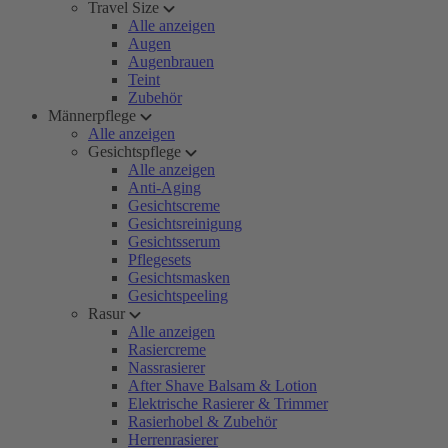
Travel Size
Alle anzeigen
Augen
Augenbrauen
Teint
Zubehör
Männerpflege
Alle anzeigen
Gesichtspflege
Alle anzeigen
Anti-Aging
Gesichtscreme
Gesichtsreinigung
Gesichtsserum
Pflegesets
Gesichtsmasken
Gesichtspeeling
Rasur
Alle anzeigen
Rasiercreme
Nassrasierer
After Shave Balsam & Lotion
Elektrische Rasierer & Trimmer
Rasierhobel & Zubehör
Herrenrasierer