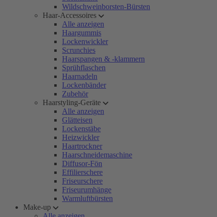
Wildschweinborsten-Bürsten
Haar-Accessoires
Alle anzeigen
Haargummis
Lockenwickler
Scrunchies
Haarspangen & -klammern
Sprühflaschen
Haarnadeln
Lockenbänder
Zubehör
Haarstyling-Geräte
Alle anzeigen
Glätteisen
Lockenstäbe
Heizwickler
Haartrockner
Haarschneidemaschine
Diffusor-Fön
Effilierschere
Friseurschere
Friseurumhänge
Warmluftbürsten
Make-up
Alle anzeigen