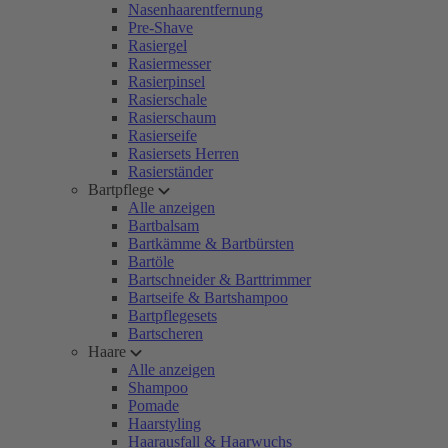
Nasenhaarentfernung
Pre-Shave
Rasiergel
Rasiermesser
Rasierpinsel
Rasierschale
Rasierschaum
Rasierseife
Rasiersets Herren
Rasierständer
Bartpflege
Alle anzeigen
Bartbalsam
Bartkämme & Bartbürsten
Bartöle
Bartschneider & Barttrimmer
Bartseife & Bartshampoo
Bartpflegesets
Bartscheren
Haare
Alle anzeigen
Shampoo
Pomade
Haarstyling
Haarausfall & Haarwuchs