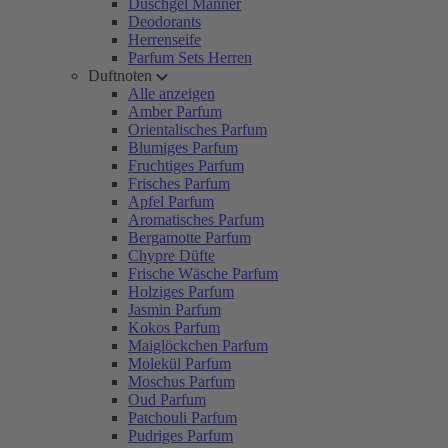
Duschgel Männer
Deodorants
Herrenseife
Parfum Sets Herren
Duftnoten
Alle anzeigen
Amber Parfum
Orientalisches Parfum
Blumiges Parfum
Fruchtiges Parfum
Frisches Parfum
Apfel Parfum
Aromatisches Parfum
Bergamotte Parfum
Chypre Düfte
Frische Wäsche Parfum
Holziges Parfum
Jasmin Parfum
Kokos Parfum
Maiglöckchen Parfum
Molekül Parfum
Moschus Parfum
Oud Parfum
Patchouli Parfum
Pudriges Parfum