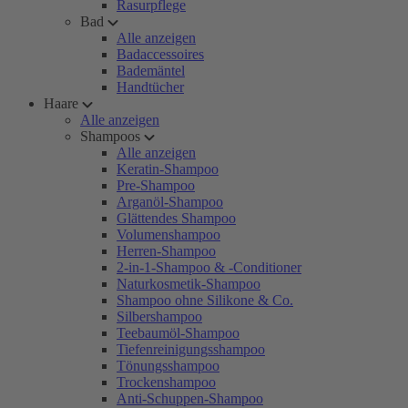
Rasurpflege
Bad
Alle anzeigen
Badaccessoires
Bademäntel
Handtücher
Haare
Alle anzeigen
Shampoos
Alle anzeigen
Keratin-Shampoo
Pre-Shampoo
Arganöl-Shampoo
Glättendes Shampoo
Volumenshampoo
Herren-Shampoo
2-in-1-Shampoo & -Conditioner
Naturkosmetik-Shampoo
Shampoo ohne Silikone & Co.
Silbershampoo
Teebaumöl-Shampoo
Tiefenreinigungsshampoo
Tönungsshampoo
Trockenshampoo
Anti-Schuppen-Shampoo