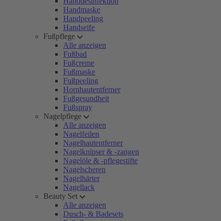
Handdesinfektion
Handmaske
Handpeeling
Handseife
Fußpflege
Alle anzeigen
Fußbad
Fußcreme
Fußmaske
Fußpeeling
Hornhautentferner
Fußgesundheit
Fußspray
Nagelpflege
Alle anzeigen
Nagelfeilen
Nagelhautentferner
Nagelknipser & -zangen
Nagelöle & -pflegestifte
Nagelscheren
Nagelhärter
Nagellack
Beauty Set
Alle anzeigen
Dusch- & Badesets