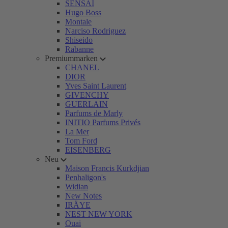
SENSAI
Hugo Boss
Montale
Narciso Rodriguez
Shiseido
Rabanne
Premiummarken
CHANEL
DIOR
Yves Saint Laurent
GIVENCHY
GUERLAIN
Parfums de Marly
INITIO Parfums Privés
La Mer
Tom Ford
EISENBERG
Neu
Maison Francis Kurkdjian
Penhaligon's
Widian
New Notes
IRÄYE
NEST NEW YORK
Ouai