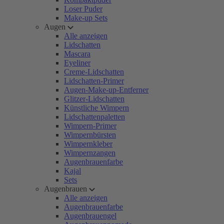
Loser Puder
Make-up Sets
Augen
Alle anzeigen
Lidschatten
Mascara
Eyeliner
Creme-Lidschatten
Lidschatten-Primer
Augen-Make-up-Entferner
Glitzer-Lidschatten
Künstliche Wimpern
Lidschattenpaletten
Wimpern-Primer
Wimpernbürsten
Wimpernkleber
Wimpernzangen
Augenbrauenfarbe
Kajal
Sets
Augenbrauen
Alle anzeigen
Augenbrauenfarbe
Augenbrauengel