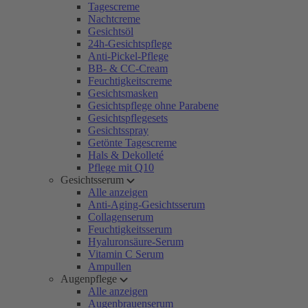
Tagescreme
Nachtcreme
Gesichtsöl
24h-Gesichtspflege
Anti-Pickel-Pflege
BB- & CC-Cream
Feuchtigkeitscreme
Gesichtsmasken
Gesichtspflege ohne Parabene
Gesichtspflegesets
Gesichtsspray
Getönte Tagescreme
Hals & Dekolleté
Pflege mit Q10
Gesichtsserum
Alle anzeigen
Anti-Aging-Gesichtsserum
Collagenserum
Feuchtigkeitsserum
Hyaluronsäure-Serum
Vitamin C Serum
Ampullen
Augenpflege
Alle anzeigen
Augenbrauenserum