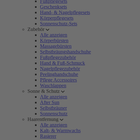
Fußpflegesets
Geschenksets
Hand- & Nagelpflegesets
Körperpflegesets
Sonnenschutz-Sets
Zubehör
Alle anzeigen
Körperbürsten
Massagebürsten
Selbstbräungshandschuhe
Fußpflegezubehör
Hand & Fuß-Schmuck
Nagelpflegezubehör
Peelinghandschuhe
Pflege Accessoires
Waschlappen
Sonne & Schutz
Alle anzeigen
After Sun
Selbstbräuner
Sonnenschutz
Haarentfernung
Alle anzeigen
Kalt- & Warmwachs
Rasierer