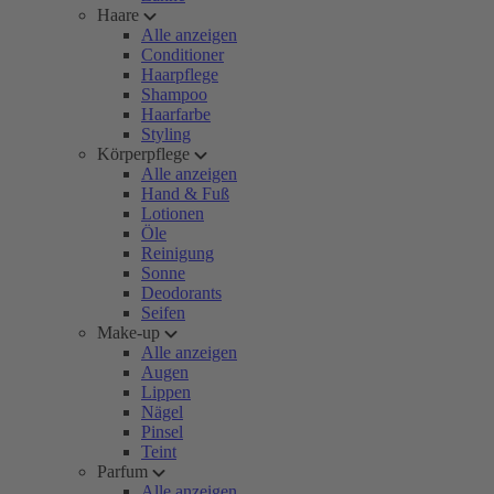
Haare
Alle anzeigen
Conditioner
Haarpflege
Shampoo
Haarfarbe
Styling
Körperpflege
Alle anzeigen
Hand & Fuß
Lotionen
Öle
Reinigung
Sonne
Deodorants
Seifen
Make-up
Alle anzeigen
Augen
Lippen
Nägel
Pinsel
Teint
Parfum
Alle anzeigen