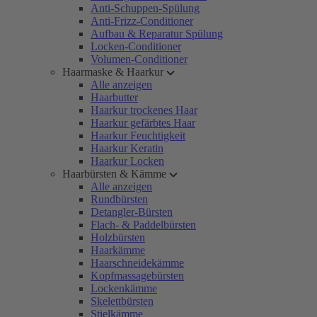
Anti-Schuppen-Spülung
Anti-Frizz-Conditioner
Aufbau & Reparatur Spülung
Locken-Conditioner
Volumen-Conditioner
Haarmaske & Haarkur
Alle anzeigen
Haarbutter
Haarkur trockenes Haar
Haarkur gefärbtes Haar
Haarkur Feuchtigkeit
Haarkur Keratin
Haarkur Locken
Haarbürsten & Kämme
Alle anzeigen
Rundbürsten
Detangler-Bürsten
Flach- & Paddelbürsten
Holzbürsten
Haarkämme
Haarschneidekämme
Kopfmassagebürsten
Lockenkämme
Skelettbürsten
Stielkämme