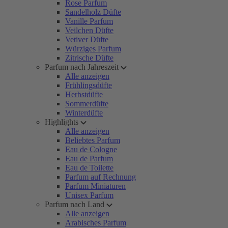
Rose Parfum
Sandelholz Düfte
Vanille Parfum
Veilchen Düfte
Vetiver Düfte
Würziges Parfum
Zitrische Düfte
Parfum nach Jahreszeit
Alle anzeigen
Frühlingsdüfte
Herbstdüfte
Sommerdüfte
Winterdüfte
Highlights
Alle anzeigen
Beliebtes Parfum
Eau de Cologne
Eau de Parfum
Eau de Toilette
Parfum auf Rechnung
Parfum Miniaturen
Unisex Parfum
Parfum nach Land
Alle anzeigen
Arabisches Parfum