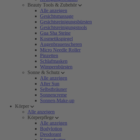
Beauty Tools & Zubehör
Alle anzeigen
Gesichtsmassage
Gesichtsreinigungsbürsten
Gesichtsreinigungstools
Gua Sha Steine
Kosmetikspiegel
Augenbrauenscheren
Micro Needle Roller
Pinzetten
Schlafmasken
Wimpernbürsten
Sonne & Schutz
Alle anzeigen
After Sun
Selbstbräuner
Sonnencreme
Sonnen-Make-up
Körper
Alle anzeigen
Körperpflege
Alle anzeigen
Bodylotion
Deodorant
Körperbutter