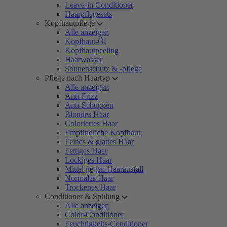
Leave-in Conditioner
Haarpflegesets
Kopfhautpflege
Alle anzeigen
Kopfhaut-Öl
Kopfhautpeeling
Haarwasser
Sonnenschutz & -pflege
Pflege nach Haartyp
Alle anzeigen
Anti-Frizz
Anti-Schuppen
Blondes Haar
Coloriertes Haar
Empfindliche Kopfhaut
Feines & glattes Haar
Fettiges Haar
Lockiges Haar
Mittel gegen Haarausfall
Normales Haar
Trockenes Haar
Conditioner & Spülung
Alle anzeigen
Color-Conditioner
Feuchtigkeits-Conditioner