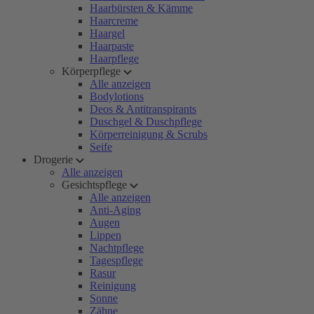
Haarbürsten & Kämme
Haarcreme
Haargel
Haarpaste
Haarpflege
Körperpflege
Alle anzeigen
Bodylotions
Deos & Antitranspirants
Duschgel & Duschpflege
Körperreinigung & Scrubs
Seife
Drogerie
Alle anzeigen
Gesichtspflege
Alle anzeigen
Anti-Aging
Augen
Lippen
Nachtpflege
Tagespflege
Rasur
Reinigung
Sonne
Zähne