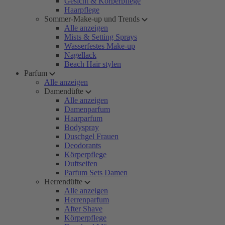
Gesicht & Körperpflege
Haarpflege
Sommer-Make-up und Trends
Alle anzeigen
Mists & Setting Sprays
Wasserfestes Make-up
Nagellack
Beach Hair stylen
Parfum
Alle anzeigen
Damendüfte
Alle anzeigen
Damenparfum
Haarparfum
Bodyspray
Duschgel Frauen
Deodorants
Körperpflege
Duftseifen
Parfum Sets Damen
Herrendüfte
Alle anzeigen
Herrenparfum
After Shave
Körperpflege