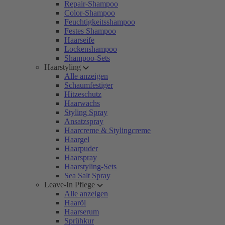
Repair-Shampoo
Color-Shampoo
Feuchtigkeitsshampoo
Festes Shampoo
Haarseife
Lockenshampoo
Shampoo-Sets
Haarstyling
Alle anzeigen
Schaumfestiger
Hitzeschutz
Haarwachs
Styling Spray
Ansatzspray
Haarcreme & Stylingcreme
Haargel
Haarpuder
Haarspray
Haarstyling-Sets
Sea Salt Spray
Leave-In Pflege
Alle anzeigen
Haaröl
Haarserum
Sprühkur