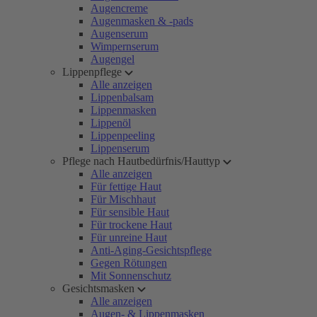
Augencreme
Augenmasken & -pads
Augenserum
Wimpernserum
Augengel
Lippenpflege
Alle anzeigen
Lippenbalsam
Lippenmasken
Lippenöl
Lippenpeeling
Lippenserum
Pflege nach Hautbedürfnis/Hauttyp
Alle anzeigen
Für fettige Haut
Für Mischhaut
Für sensible Haut
Für trockene Haut
Für unreine Haut
Anti-Aging-Gesichtspflege
Gegen Rötungen
Mit Sonnenschutz
Gesichtsmasken
Alle anzeigen
Augen- & Lippenmasken