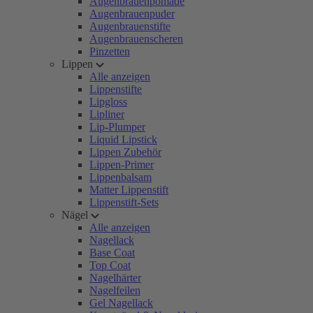
Augenbrauenpomade
Augenbrauenpuder
Augenbrauenstifte
Augenbrauenscheren
Pinzetten
Lippen
Alle anzeigen
Lippenstifte
Lipgloss
Lipliner
Lip-Plumper
Liquid Lipstick
Lippen Zubehör
Lippen-Primer
Lippenbalsam
Matter Lippenstift
Lippenstift-Sets
Nägel
Alle anzeigen
Nagellack
Base Coat
Top Coat
Nagelhärter
Nagelfeilen
Gel Nagellack