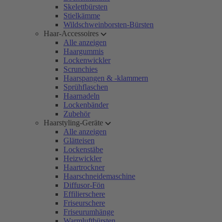
Skelettbürsten
Stielkämme
Wildschweinborsten-Bürsten
Haar-Accessoires
Alle anzeigen
Haargummis
Lockenwickler
Scrunchies
Haarspangen & -klammern
Sprühflaschen
Haarnadeln
Lockenbänder
Zubehör
Haarstyling-Geräte
Alle anzeigen
Glätteisen
Lockenstäbe
Heizwickler
Haartrockner
Haarschneidemaschine
Diffusor-Fön
Effilierschere
Friseurschere
Friseurumhänge
Warmluftbürsten