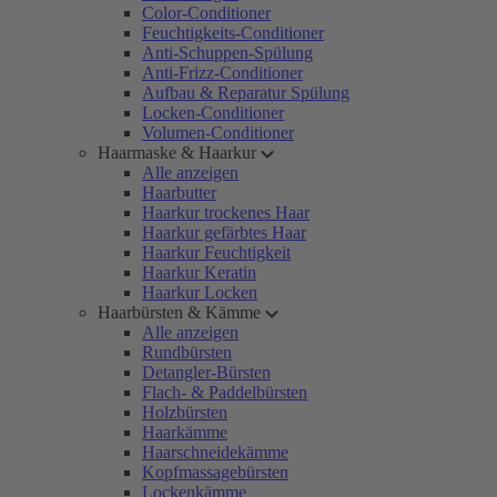
Color-Conditioner
Feuchtigkeits-Conditioner
Anti-Schuppen-Spülung
Anti-Frizz-Conditioner
Aufbau & Reparatur Spülung
Locken-Conditioner
Volumen-Conditioner
Haarmaske & Haarkur
Alle anzeigen
Haarbutter
Haarkur trockenes Haar
Haarkur gefärbtes Haar
Haarkur Feuchtigkeit
Haarkur Keratin
Haarkur Locken
Haarbürsten & Kämme
Alle anzeigen
Rundbürsten
Detangler-Bürsten
Flach- & Paddelbürsten
Holzbürsten
Haarkämme
Haarschneidekämme
Kopfmassagebürsten
Lockenkämme