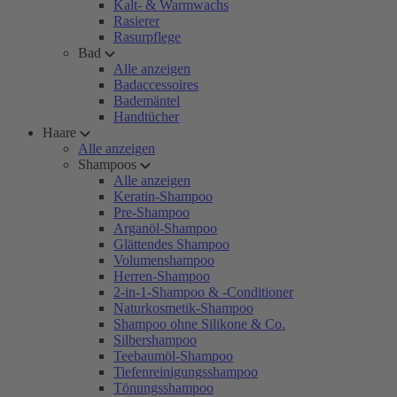
Kalt- & Warmwachs
Rasierer
Rasurpflege
Bad
Alle anzeigen
Badaccessoires
Bademäntel
Handtücher
Haare
Alle anzeigen
Shampoos
Alle anzeigen
Keratin-Shampoo
Pre-Shampoo
Arganöl-Shampoo
Glättendes Shampoo
Volumenshampoo
Herren-Shampoo
2-in-1-Shampoo & -Conditioner
Naturkosmetik-Shampoo
Shampoo ohne Silikone & Co.
Silbershampoo
Teebaumöl-Shampoo
Tiefenreinigungsshampoo
Tönungsshampoo