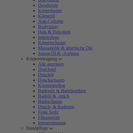
Deodorant
Körperbutter
Körperöl
Anti-Cellulite
Bodyspray
Hals & Dekolleté
Intimpflege
Körperschaum
Massageöle & ätherische Öle
Sauna-Öl & -Aufguss
Körperreinigung
Alle anzeigen
Duschgel
Duschöl
Duschschaum
Körperpeeling
Badesalz & Badebomben
Badeöl & -milch
Badeschaum
Dusch- & Badesets
Feste Seife
Flüssigseife
Intimreinigung
Handpflege