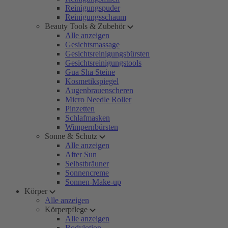
Reinigungspuder
Reinigungsschaum
Beauty Tools & Zubehör
Alle anzeigen
Gesichtsmassage
Gesichtsreinigungsbürsten
Gesichtsreinigungstools
Gua Sha Steine
Kosmetikspiegel
Augenbrauenscheren
Micro Needle Roller
Pinzetten
Schlafmasken
Wimpernbürsten
Sonne & Schutz
Alle anzeigen
After Sun
Selbstbräuner
Sonnencreme
Sonnen-Make-up
Körper
Alle anzeigen
Körperpflege
Alle anzeigen
Bodylotion