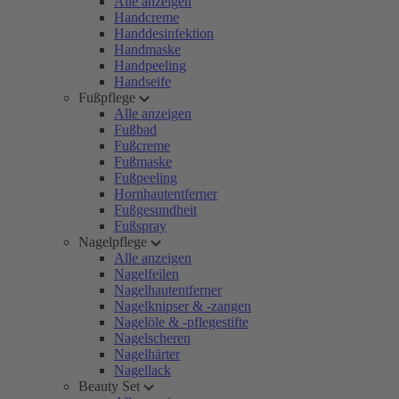
Alle anzeigen
Handcreme
Handdesinfektion
Handmaske
Handpeeling
Handseife
Fußpflege
Alle anzeigen
Fußbad
Fußcreme
Fußmaske
Fußpeeling
Hornhautentferner
Fußgesundheit
Fußspray
Nagelpflege
Alle anzeigen
Nagelfeilen
Nagelhautentferner
Nagelknipser & -zangen
Nagelöle & -pflegestifte
Nagelscheren
Nagelhärter
Nagellack
Beauty Set