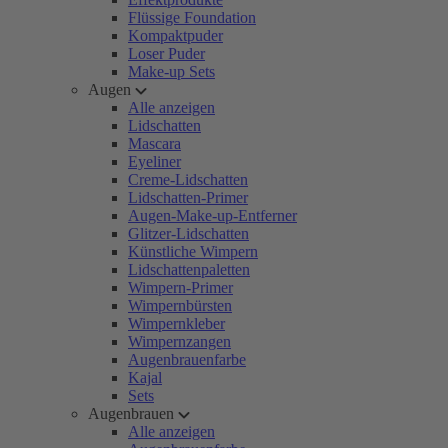
Flüssige Foundation
Kompaktpuder
Loser Puder
Make-up Sets
Augen
Alle anzeigen
Lidschatten
Mascara
Eyeliner
Creme-Lidschatten
Lidschatten-Primer
Augen-Make-up-Entferner
Glitzer-Lidschatten
Künstliche Wimpern
Lidschattenpaletten
Wimpern-Primer
Wimpernbürsten
Wimpernkleber
Wimpernzangen
Augenbrauenfarbe
Kajal
Sets
Augenbrauen
Alle anzeigen