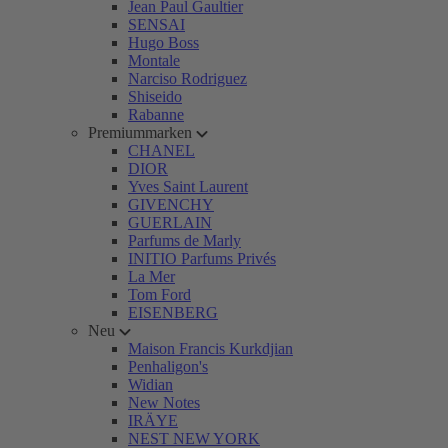
Jean Paul Gaultier
SENSAI
Hugo Boss
Montale
Narciso Rodriguez
Shiseido
Rabanne
Premiummarken
CHANEL
DIOR
Yves Saint Laurent
GIVENCHY
GUERLAIN
Parfums de Marly
INITIO Parfums Privés
La Mer
Tom Ford
EISENBERG
Neu
Maison Francis Kurkdjian
Penhaligon's
Widian
New Notes
IRÄYE
NEST NEW YORK