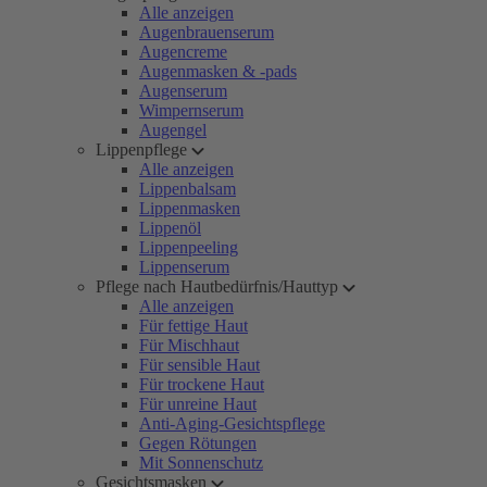
Alle anzeigen
Augenbrauenserum
Augencreme
Augenmasken & -pads
Augenserum
Wimpernserum
Augengel
Lippenpflege
Alle anzeigen
Lippenbalsam
Lippenmasken
Lippenöl
Lippenpeeling
Lippenserum
Pflege nach Hautbedürfnis/Hauttyp
Alle anzeigen
Für fettige Haut
Für Mischhaut
Für sensible Haut
Für trockene Haut
Für unreine Haut
Anti-Aging-Gesichtspflege
Gegen Rötungen
Mit Sonnenschutz
Gesichtsmasken