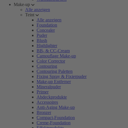
Make-up
Alle anzeigen
Teint
Alle anzeigen
Foundation
Concealer
Puder
Blush
Highlighter
BB- & CC-Cream
Camouflage Make-up
Color Corrector
Contouring
Contouring Paletten
Fixing Spray & Fixierpuder
Make-up Entferner
Mineralpuder
Primer
Abdeckprodukte
Accessoires
Anti-Aging Make-up
Bronzer
Compact-Foundation
Creme-Foundation
Effektprodukte