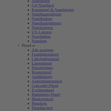
Nagelfeilen
Gel Nagellack
Kunstnägel & Nageldesign
Nagelhautentferner
Nagelknipser
Nagellackentferner
Nagelscheren
UV-Lampen
Nagelpflege
Nagelsets
Pinsel
Alle anzeigen
Foundationpinsel
Lidschattenpinsel
Lippenpinsel
Pinselreiniger
Rougepinsel
Applikatoren
Augenbrauenpinsel
Concealer-Pinsel
Eyelinerpinsel
Highlighter-Pinsel
Maskenpinsel
Pinselsets
Pinseltaschen