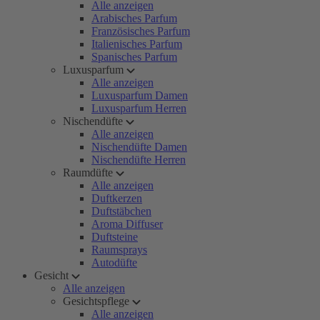
Alle anzeigen
Arabisches Parfum
Französisches Parfum
Italienisches Parfum
Spanisches Parfum
Luxusparfum
Alle anzeigen
Luxusparfum Damen
Luxusparfum Herren
Nischendüfte
Alle anzeigen
Nischendüfte Damen
Nischendüfte Herren
Raumdüfte
Alle anzeigen
Duftkerzen
Duftstäbchen
Aroma Diffuser
Duftsteine
Raumsprays
Autodüfte
Gesicht
Alle anzeigen
Gesichtspflege
Alle anzeigen