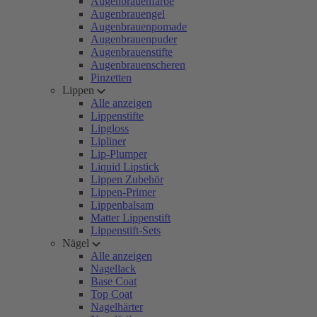
Augenbrauenfarbe
Augenbrauengel
Augenbrauenpomade
Augenbrauenpuder
Augenbrauenstifte
Augenbrauenscheren
Pinzetten
Lippen
Alle anzeigen
Lippenstifte
Lipgloss
Lipliner
Lip-Plumper
Liquid Lipstick
Lippen Zubehör
Lippen-Primer
Lippenbalsam
Matter Lippenstift
Lippenstift-Sets
Nägel
Alle anzeigen
Nagellack
Base Coat
Top Coat
Nagelhärter