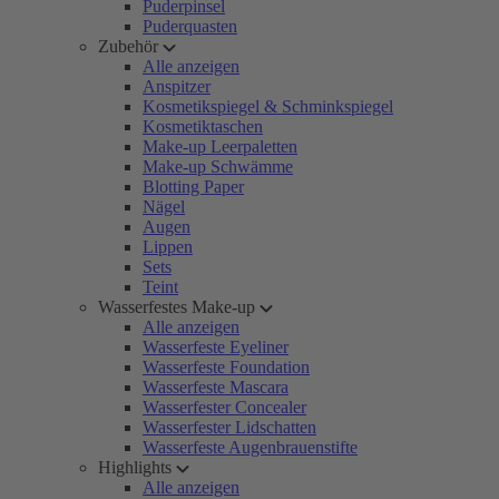
Puderpinsel
Puderquasten
Zubehör
Alle anzeigen
Anspitzer
Kosmetikspiegel & Schminkspiegel
Kosmetiktaschen
Make-up Leerpaletten
Make-up Schwämme
Blotting Paper
Nägel
Augen
Lippen
Sets
Teint
Wasserfestes Make-up
Alle anzeigen
Wasserfeste Eyeliner
Wasserfeste Foundation
Wasserfeste Mascara
Wasserfester Concealer
Wasserfester Lidschatten
Wasserfeste Augenbrauenstifte
Highlights
Alle anzeigen