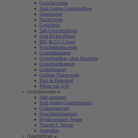
Gesichtscreme
Anti-Aging-Gesichtspflege
Tagescreme
Nachtcreme
Gesichtsöl
24h-Gesichtspflege
Anti-Pickel-Pflege
BB- & CC-Cream
Feuchtigkeitscreme
Gesichtsmasken
Gesichtspflege ohne Parabene
Gesichtspflegesets
Gesichtsspray
Getönte Tagescreme
Hals & Dekolleté
Pflege mit Q10
Gesichtsserum
Alle anzeigen
Anti-Aging-Gesichtsserum
Collagenserum
Feuchtigkeitsserum
Hyaluronsäure-Serum
Vitamin C Serum
Ampullen
Augenpflege