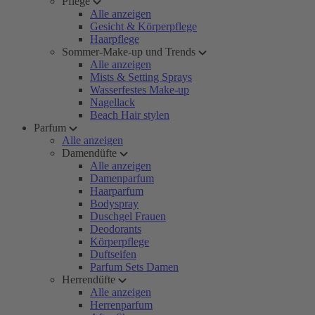
Pflege
Alle anzeigen
Gesicht & Körperpflege
Haarpflege
Sommer-Make-up und Trends
Alle anzeigen
Mists & Setting Sprays
Wasserfestes Make-up
Nagellack
Beach Hair stylen
Parfum
Alle anzeigen
Damendüfte
Alle anzeigen
Damenparfum
Haarparfum
Bodyspray
Duschgel Frauen
Deodorants
Körperpflege
Duftseifen
Parfum Sets Damen
Herrendüfte
Alle anzeigen
Herrenparfum