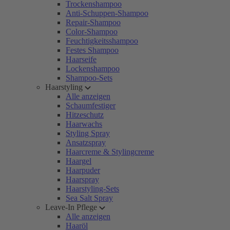
Trockenshampoo
Anti-Schuppen-Shampoo
Repair-Shampoo
Color-Shampoo
Feuchtigkeitsshampoo
Festes Shampoo
Haarseife
Lockenshampoo
Shampoo-Sets
Haarstyling
Alle anzeigen
Schaumfestiger
Hitzeschutz
Haarwachs
Styling Spray
Ansatzspray
Haarcreme & Stylingcreme
Haargel
Haarpuder
Haarspray
Haarstyling-Sets
Sea Salt Spray
Leave-In Pflege
Alle anzeigen
Haaröl