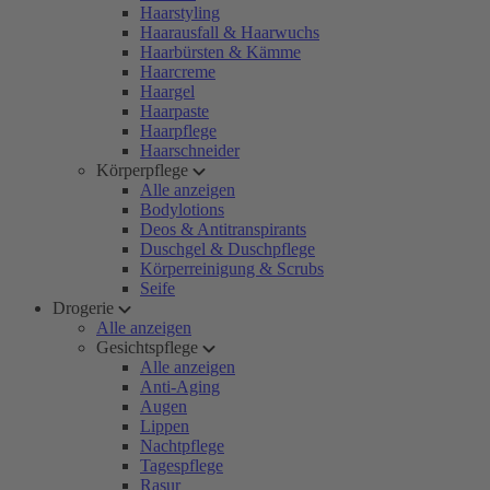
Haarstyling
Haarausfall & Haarwuchs
Haarbürsten & Kämme
Haarcreme
Haargel
Haarpaste
Haarpflege
Haarschneider
Körperpflege
Alle anzeigen
Bodylotions
Deos & Antitranspirants
Duschgel & Duschpflege
Körperreinigung & Scrubs
Seife
Drogerie
Alle anzeigen
Gesichtspflege
Alle anzeigen
Anti-Aging
Augen
Lippen
Nachtpflege
Tagespflege
Rasur