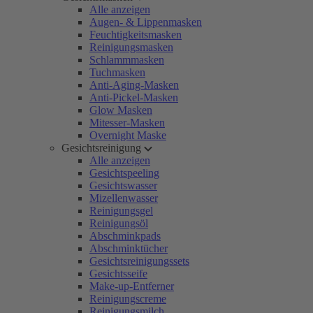
Alle anzeigen
Augen- & Lippenmasken
Feuchtigkeitsmasken
Reinigungsmasken
Schlammmasken
Tuchmasken
Anti-Aging-Masken
Anti-Pickel-Masken
Glow Masken
Mitesser-Masken
Overnight Maske
Gesichtsreinigung
Alle anzeigen
Gesichtspeeling
Gesichtswasser
Mizellenwasser
Reinigungsgel
Reinigungsöl
Abschminkpads
Abschminktücher
Gesichtsreinigungssets
Gesichtsseife
Make-up-Entferner
Reinigungscreme
Reinigungsmilch