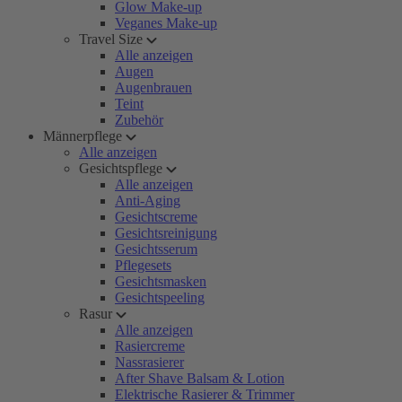
Glow Make-up
Veganes Make-up
Travel Size
Alle anzeigen
Augen
Augenbrauen
Teint
Zubehör
Männerpflege
Alle anzeigen
Gesichtspflege
Alle anzeigen
Anti-Aging
Gesichtscreme
Gesichtsreinigung
Gesichtsserum
Pflegesets
Gesichtsmasken
Gesichtspeeling
Rasur
Alle anzeigen
Rasiercreme
Nassrasierer
After Shave Balsam & Lotion
Elektrische Rasierer & Trimmer