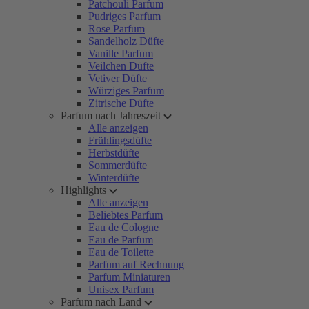
Patchouli Parfum
Pudriges Parfum
Rose Parfum
Sandelholz Düfte
Vanille Parfum
Veilchen Düfte
Vetiver Düfte
Würziges Parfum
Zitrische Düfte
Parfum nach Jahreszeit
Alle anzeigen
Frühlingsdüfte
Herbstdüfte
Sommerdüfte
Winterdüfte
Highlights
Alle anzeigen
Beliebtes Parfum
Eau de Cologne
Eau de Parfum
Eau de Toilette
Parfum auf Rechnung
Parfum Miniaturen
Unisex Parfum
Parfum nach Land