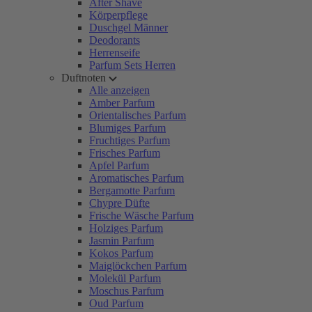
After Shave
Körperpflege
Duschgel Männer
Deodorants
Herrenseife
Parfum Sets Herren
Duftnoten
Alle anzeigen
Amber Parfum
Orientalisches Parfum
Blumiges Parfum
Fruchtiges Parfum
Frisches Parfum
Apfel Parfum
Aromatisches Parfum
Bergamotte Parfum
Chypre Düfte
Frische Wäsche Parfum
Holziges Parfum
Jasmin Parfum
Kokos Parfum
Maiglöckchen Parfum
Molekül Parfum
Moschus Parfum
Oud Parfum