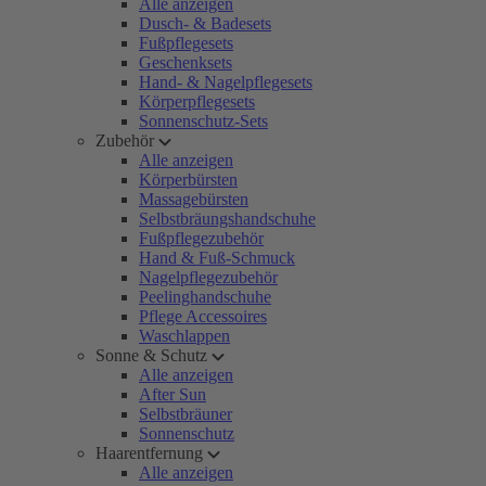
Alle anzeigen
Dusch- & Badesets
Fußpflegesets
Geschenksets
Hand- & Nagelpflegesets
Körperpflegesets
Sonnenschutz-Sets
Zubehör
Alle anzeigen
Körperbürsten
Massagebürsten
Selbstbräungshandschuhe
Fußpflegezubehör
Hand & Fuß-Schmuck
Nagelpflegezubehör
Peelinghandschuhe
Pflege Accessoires
Waschlappen
Sonne & Schutz
Alle anzeigen
After Sun
Selbstbräuner
Sonnenschutz
Haarentfernung
Alle anzeigen