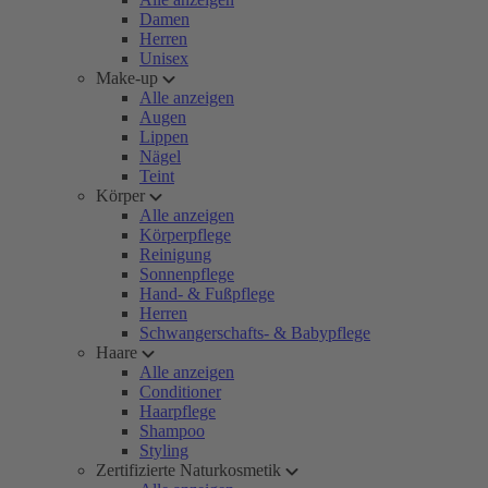
Damen
Herren
Unisex
Make-up
Alle anzeigen
Augen
Lippen
Nägel
Teint
Körper
Alle anzeigen
Körperpflege
Reinigung
Sonnenpflege
Hand- & Fußpflege
Herren
Schwangerschafts- & Babypflege
Haare
Alle anzeigen
Conditioner
Haarpflege
Shampoo
Styling
Zertifizierte Naturkosmetik