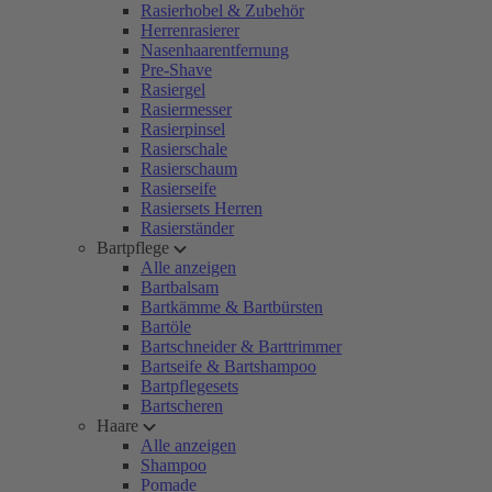
Rasierhobel & Zubehör
Herrenrasierer
Nasenhaarentfernung
Pre-Shave
Rasiergel
Rasiermesser
Rasierpinsel
Rasierschale
Rasierschaum
Rasierseife
Rasiersets Herren
Rasierständer
Bartpflege
Alle anzeigen
Bartbalsam
Bartkämme & Bartbürsten
Bartöle
Bartschneider & Barttrimmer
Bartseife & Bartshampoo
Bartpflegesets
Bartscheren
Haare
Alle anzeigen
Shampoo
Pomade