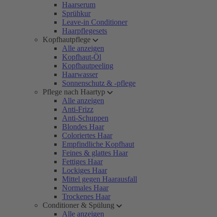
Haarserum
Sprühkur
Leave-in Conditioner
Haarpflegesets
Kopfhautpflege
Alle anzeigen
Kopfhaut-Öl
Kopfhautpeeling
Haarwasser
Sonnenschutz & -pflege
Pflege nach Haartyp
Alle anzeigen
Anti-Frizz
Anti-Schuppen
Blondes Haar
Coloriertes Haar
Empfindliche Kopfhaut
Feines & glattes Haar
Fettiges Haar
Lockiges Haar
Mittel gegen Haarausfall
Normales Haar
Trockenes Haar
Conditioner & Spülung
Alle anzeigen