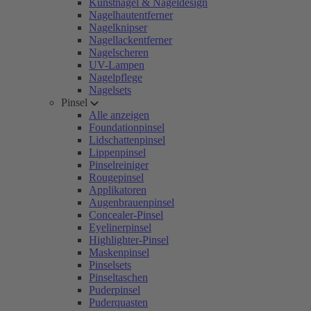
Kunstnägel & Nageldesign
Nagelhautentferner
Nagelknipser
Nagellackentferner
Nagelscheren
UV-Lampen
Nagelpflege
Nagelsets
Pinsel
Alle anzeigen
Foundationpinsel
Lidschattenpinsel
Lippenpinsel
Pinselreiniger
Rougepinsel
Applikatoren
Augenbrauenpinsel
Concealer-Pinsel
Eyelinerpinsel
Highlighter-Pinsel
Maskenpinsel
Pinselsets
Pinseltaschen
Puderpinsel
Puderquasten