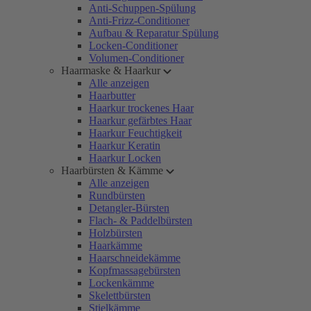
Anti-Schuppen-Spülung
Anti-Frizz-Conditioner
Aufbau & Reparatur Spülung
Locken-Conditioner
Volumen-Conditioner
Haarmaske & Haarkur
Alle anzeigen
Haarbutter
Haarkur trockenes Haar
Haarkur gefärbtes Haar
Haarkur Feuchtigkeit
Haarkur Keratin
Haarkur Locken
Haarbürsten & Kämme
Alle anzeigen
Rundbürsten
Detangler-Bürsten
Flach- & Paddelbürsten
Holzbürsten
Haarkämme
Haarschneidekämme
Kopfmassagebürsten
Lockenkämme
Skelettbürsten
Stielkämme