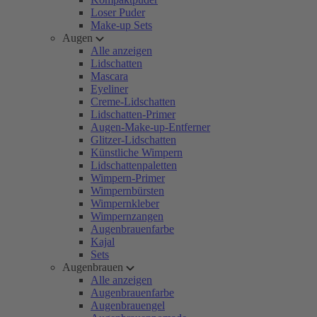
Loser Puder
Make-up Sets
Augen
Alle anzeigen
Lidschatten
Mascara
Eyeliner
Creme-Lidschatten
Lidschatten-Primer
Augen-Make-up-Entferner
Glitzer-Lidschatten
Künstliche Wimpern
Lidschattenpaletten
Wimpern-Primer
Wimpernbürsten
Wimpernkleber
Wimpernzangen
Augenbrauenfarbe
Kajal
Sets
Augenbrauen
Alle anzeigen
Augenbrauenfarbe
Augenbrauengel