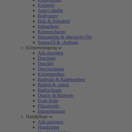
Körperöl
Anti-Cellulite
Bodyspray
Hals & Dekolleté
Intimpflege
Körperschaum
Massageöle & ätherische Öle
Sauna-Öl & -Aufguss
Körperreinigung
Alle anzeigen
Duschgel
Duschöl
Duschschaum
Körperpeeling
Badesalz & Badebomben
Badeöl & -milch
Badeschaum
Dusch- & Badesets
Feste Seife
Flüssigseife
Intimreinigung
Handpflege
Alle anzeigen
Handcreme