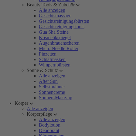
Beauty Tools & Zubehör
Alle anzeigen
Gesichtsmassage
Gesichtsreinigungsbürsten
Gesichtsreinigungstools
Gua Sha Steine
Kosmetikspiegel
Augenbrauenscheren
Micro Needle Roller
Pinzetten
Schlafmasken
Wimpernbürsten
Sonne & Schutz
Alle anzeigen
After Sun
Selbstbräuner
Sonnencreme
Sonnen-Make-up
Körper
Alle anzeigen
Körperpflege
Alle anzeigen
Bodylotion
Deodorant
Körperbutter