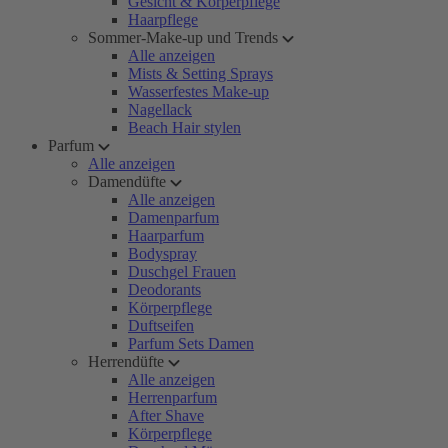
Gesicht & Körperpflege
Haarpflege
Sommer-Make-up und Trends
Alle anzeigen
Mists & Setting Sprays
Wasserfestes Make-up
Nagellack
Beach Hair stylen
Parfum
Alle anzeigen
Damendüfte
Alle anzeigen
Damenparfum
Haarparfum
Bodyspray
Duschgel Frauen
Deodorants
Körperpflege
Duftseifen
Parfum Sets Damen
Herrendüfte
Alle anzeigen
Herrenparfum
After Shave
Körperpflege