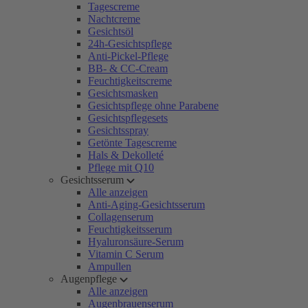
Tagescreme
Nachtcreme
Gesichtsöl
24h-Gesichtspflege
Anti-Pickel-Pflege
BB- & CC-Cream
Feuchtigkeitscreme
Gesichtsmasken
Gesichtspflege ohne Parabene
Gesichtspflegesets
Gesichtsspray
Getönte Tagescreme
Hals & Dekolleté
Pflege mit Q10
Gesichtsserum
Alle anzeigen
Anti-Aging-Gesichtsserum
Collagenserum
Feuchtigkeitsserum
Hyaluronsäure-Serum
Vitamin C Serum
Ampullen
Augenpflege
Alle anzeigen
Augenbrauenserum