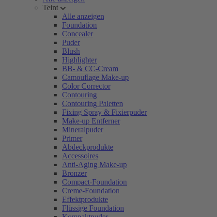
Teint
Alle anzeigen
Foundation
Concealer
Puder
Blush
Highlighter
BB- & CC-Cream
Camouflage Make-up
Color Corrector
Contouring
Contouring Paletten
Fixing Spray & Fixierpuder
Make-up Entferner
Mineralpuder
Primer
Abdeckprodukte
Accessoires
Anti-Aging Make-up
Bronzer
Compact-Foundation
Creme-Foundation
Effektprodukte
Flüssige Foundation
Kompaktpuder