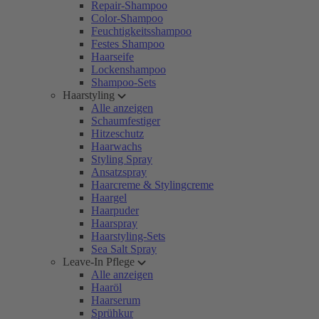
Repair-Shampoo
Color-Shampoo
Feuchtigkeitsshampoo
Festes Shampoo
Haarseife
Lockenshampoo
Shampoo-Sets
Haarstyling
Alle anzeigen
Schaumfestiger
Hitzeschutz
Haarwachs
Styling Spray
Ansatzspray
Haarcreme & Stylingcreme
Haargel
Haarpuder
Haarspray
Haarstyling-Sets
Sea Salt Spray
Leave-In Pflege
Alle anzeigen
Haaröl
Haarserum
Sprühkur