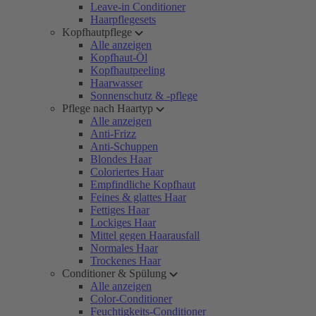
Leave-in Conditioner
Haarpflegesets
Kopfhautpflege
Alle anzeigen
Kopfhaut-Öl
Kopfhautpeeling
Haarwasser
Sonnenschutz & -pflege
Pflege nach Haartyp
Alle anzeigen
Anti-Frizz
Anti-Schuppen
Blondes Haar
Coloriertes Haar
Empfindliche Kopfhaut
Feines & glattes Haar
Fettiges Haar
Lockiges Haar
Mittel gegen Haarausfall
Normales Haar
Trockenes Haar
Conditioner & Spülung
Alle anzeigen
Color-Conditioner
Feuchtigkeits-Conditioner