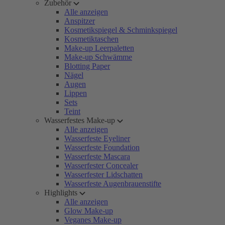
Zubehör
Alle anzeigen
Anspitzer
Kosmetikspiegel & Schminkspiegel
Kosmetiktaschen
Make-up Leerpaletten
Make-up Schwämme
Blotting Paper
Nägel
Augen
Lippen
Sets
Teint
Wasserfestes Make-up
Alle anzeigen
Wasserfeste Eyeliner
Wasserfeste Foundation
Wasserfeste Mascara
Wasserfester Concealer
Wasserfester Lidschatten
Wasserfeste Augenbrauenstifte
Highlights
Alle anzeigen
Glow Make-up
Veganes Make-up