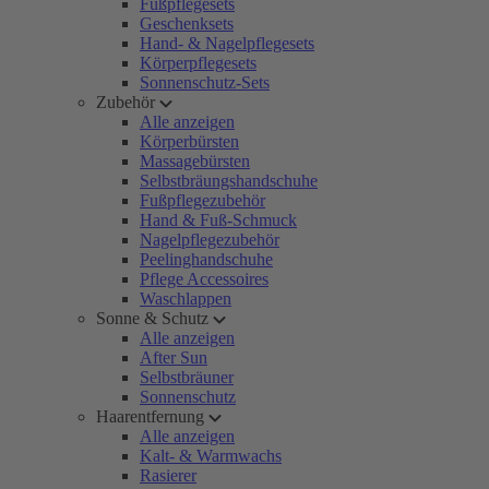
Fußpflegesets
Geschenksets
Hand- & Nagelpflegesets
Körperpflegesets
Sonnenschutz-Sets
Zubehör
Alle anzeigen
Körperbürsten
Massagebürsten
Selbstbräungshandschuhe
Fußpflegezubehör
Hand & Fuß-Schmuck
Nagelpflegezubehör
Peelinghandschuhe
Pflege Accessoires
Waschlappen
Sonne & Schutz
Alle anzeigen
After Sun
Selbstbräuner
Sonnenschutz
Haarentfernung
Alle anzeigen
Kalt- & Warmwachs
Rasierer