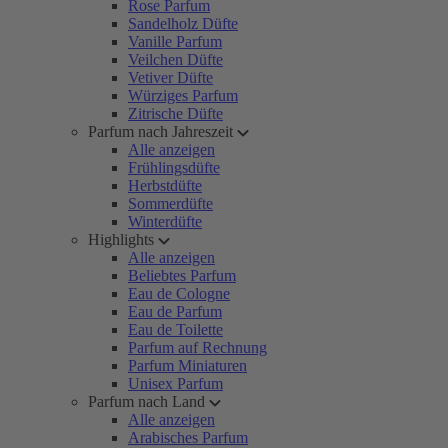
Rose Parfum
Sandelholz Düfte
Vanille Parfum
Veilchen Düfte
Vetiver Düfte
Würziges Parfum
Zitrische Düfte
Parfum nach Jahreszeit
Alle anzeigen
Frühlingsdüfte
Herbstdüfte
Sommerdüfte
Winterdüfte
Highlights
Alle anzeigen
Beliebtes Parfum
Eau de Cologne
Eau de Parfum
Eau de Toilette
Parfum auf Rechnung
Parfum Miniaturen
Unisex Parfum
Parfum nach Land
Alle anzeigen
Arabisches Parfum