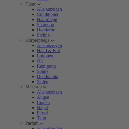
Haare
Alle anzeigen
Conditioner
Haarpflege
Shampoo
Haarfarbe
Styling
Körperpflege
Alle anzeigen
Hand & Fuß
Lotionen
Öle
Reinigung
Sonne
Deodorants
Seifen
Make-up
Alle anzeigen
Augen
Lippen
Nägel
Pinsel
Teint
Parfum
Alle anzeigen