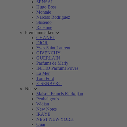
SENSAI
Hugo Boss
Montale
Narciso Rodriguez
Shiseido
Rabanne
Premiummarken
CHANEL
DIOR
Yves Saint Laurent
GIVENCHY
GUERLAIN
Parfums de Marly
INITIO Parfums Privés
La Mer
Tom Ford
EISENBERG
Neu
Maison Francis Kurkdjian
Penhaligon's
Widian
New Notes
IRÄYE
NEST NEW YORK
Ouai