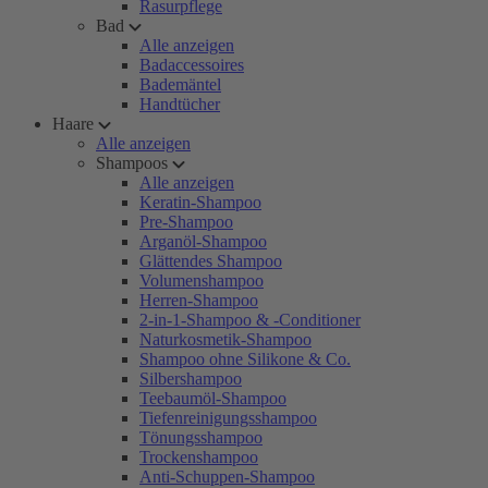
Rasurpflege
Bad
Alle anzeigen
Badaccessoires
Bademäntel
Handtücher
Haare
Alle anzeigen
Shampoos
Alle anzeigen
Keratin-Shampoo
Pre-Shampoo
Arganöl-Shampoo
Glättendes Shampoo
Volumenshampoo
Herren-Shampoo
2-in-1-Shampoo & -Conditioner
Naturkosmetik-Shampoo
Shampoo ohne Silikone & Co.
Silbershampoo
Teebaumöl-Shampoo
Tiefenreinigungsshampoo
Tönungsshampoo
Trockenshampoo
Anti-Schuppen-Shampoo