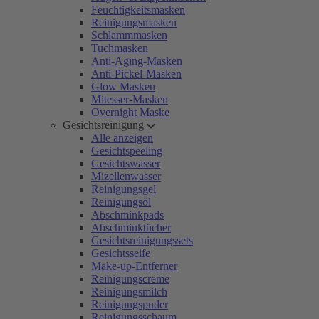
Feuchtigkeitsmasken
Reinigungsmasken
Schlammmasken
Tuchmasken
Anti-Aging-Masken
Anti-Pickel-Masken
Glow Masken
Mitesser-Masken
Overnight Maske
Gesichtsreinigung
Alle anzeigen
Gesichtspeeling
Gesichtswasser
Mizellenwasser
Reinigungsgel
Reinigungsöl
Abschminkpads
Abschminktücher
Gesichtsreinigungssets
Gesichtsseife
Make-up-Entferner
Reinigungscreme
Reinigungsmilch
Reinigungspuder
Reinigungsschaum