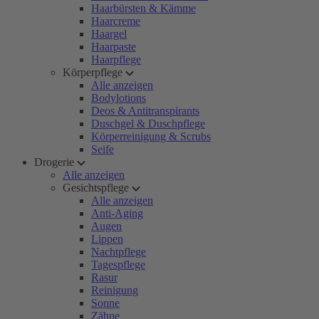
Haarbürsten & Kämme
Haarcreme
Haargel
Haarpaste
Haarpflege
Körperpflege
Alle anzeigen
Bodylotions
Deos & Antitranspirants
Duschgel & Duschpflege
Körperreinigung & Scrubs
Seife
Drogerie
Alle anzeigen
Gesichtspflege
Alle anzeigen
Anti-Aging
Augen
Lippen
Nachtpflege
Tagespflege
Rasur
Reinigung
Sonne
Zähne