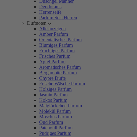
Duschgel Männer
Deodorants
Herrenseife
Parfum Sets Herren
Duftnoten
Alle anzeigen
Amber Parfum
Orientalisches Parfum
Blumiges Parfum
Fruchtiges Parfum
Frisches Parfum
Apfel Parfum
Aromatisches Parfum
Bergamotte Parfum
Chypre Düfte
Frische Wäsche Parfum
Holziges Parfum
Jasmin Parfum
Kokos Parfum
Maiglöckchen Parfum
Molekül Parfum
Moschus Parfum
Oud Parfum
Patchouli Parfum
Pudriges Parfum