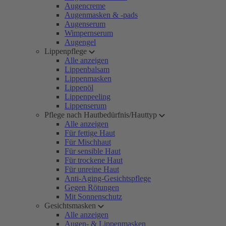
Augencreme
Augenmasken & -pads
Augenserum
Wimpernserum
Augengel
Lippenpflege
Alle anzeigen
Lippenbalsam
Lippenmasken
Lippenöl
Lippenpeeling
Lippenserum
Pflege nach Hautbedürfnis/Hauttyp
Alle anzeigen
Für fettige Haut
Für Mischhaut
Für sensible Haut
Für trockene Haut
Für unreine Haut
Anti-Aging-Gesichtspflege
Gegen Rötungen
Mit Sonnenschutz
Gesichtsmasken
Alle anzeigen
Augen- & Lippenmasken