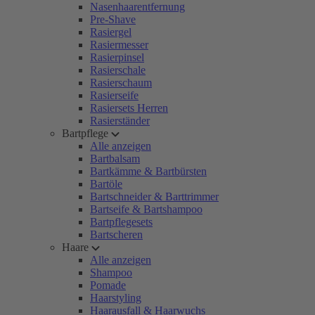
Nasenhaarentfernung
Pre-Shave
Rasiergel
Rasiermesser
Rasierpinsel
Rasierschale
Rasierschaum
Rasierseife
Rasiersets Herren
Rasierständer
Bartpflege
Alle anzeigen
Bartbalsam
Bartkämme & Bartbürsten
Bartöle
Bartschneider & Barttrimmer
Bartseife & Bartshampoo
Bartpflegesets
Bartscheren
Haare
Alle anzeigen
Shampoo
Pomade
Haarstyling
Haarausfall & Haarwuchs