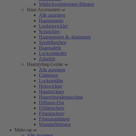
Wildschweinborsten-Bürsten
Haar-Accessoires
Alle anzeigen
Haargummis
Lockenwickler
Scrunchies
Haarspangen & -klammern
Sprühflaschen
Haarnadeln
Lockenbänder
Zubehör
Haarstyling-Geräte
Alle anzeigen
Glätteisen
Lockenstäbe
Heizwickler
Haartrockner
Haarschneidemaschine
Diffusor-Fön
Effilierschere
Friseurschere
Friseurumhänge
Warmluftbürsten
Make-up
Alle anzeigen