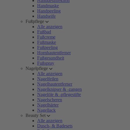
Handdesinfektion
Handmaske
Handpeeling
Handseife
Fußpflege
Alle anzeigen
Fußbad
Fußcreme
Fußmaske
Fußpeeling
Hornhautentferner
Fußgesundheit
Fußspray
Nagelpflege
Alle anzeigen
Nagelfeilen
Nagelhautentferner
Nagelknipser & -zangen
Nagelöle & -pflegestifte
Nagelscheren
Nagelhärter
Nagellack
Beauty Set
Alle anzeigen
Dusch- & Badesets