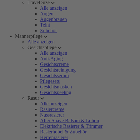
Travel Size
Alle anzeigen
Augen
Augenbrauen
Teint
Zubehör
Männerpflege
Alle anzeigen
Gesichtspflege
Alle anzeigen
Anti-Aging
Gesichtscreme
Gesichtsreinigung
Gesichtsserum
Pflegesets
Gesichtsmasken
Gesichtspeeling
Rasur
Alle anzeigen
Rasiercreme
Nassrasierer
After Shave Balsam & Lotion
Elektrische Rasierer & Trimmer
Rasierhobel & Zubehör
Herrenrasierer