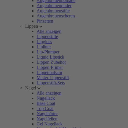
Augenbrauenpomade
Augenbrauenpuder
Augenbrauenstifte
Augenbrauenscheren
Pinzetten
Lippen
Alle anzeigen
Lippenstifte
Lipgloss
Lipliner
Lip-Plumper
Liquid Lipstick
Lippen Zubehör
Lippen-Primer
Lippenbalsam
Matter Lippenstift
Lippenstift-Sets
Nägel
Alle anzeigen
Nagellack
Base Coat
Top Coat
Nagelhärter
Nagelfeilen
Gel Nagellack