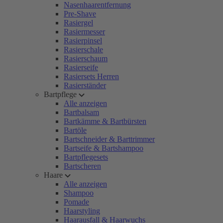
Nasenhaarentfernung
Pre-Shave
Rasiergel
Rasiermesser
Rasierpinsel
Rasierschale
Rasierschaum
Rasierseife
Rasiersets Herren
Rasierständer
Bartpflege
Alle anzeigen
Bartbalsam
Bartkämme & Bartbürsten
Bartöle
Bartschneider & Barttrimmer
Bartseife & Bartshampoo
Bartpflegesets
Bartscheren
Haare
Alle anzeigen
Shampoo
Pomade
Haarstyling
Haarausfall & Haarwuchs