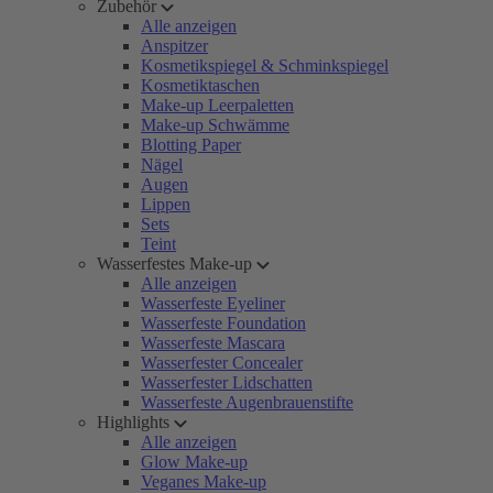
Zubehör
Alle anzeigen
Anspitzer
Kosmetikspiegel & Schminkspiegel
Kosmetiktaschen
Make-up Leerpaletten
Make-up Schwämme
Blotting Paper
Nägel
Augen
Lippen
Sets
Teint
Wasserfestes Make-up
Alle anzeigen
Wasserfeste Eyeliner
Wasserfeste Foundation
Wasserfeste Mascara
Wasserfester Concealer
Wasserfester Lidschatten
Wasserfeste Augenbrauenstifte
Highlights
Alle anzeigen
Glow Make-up
Veganes Make-up