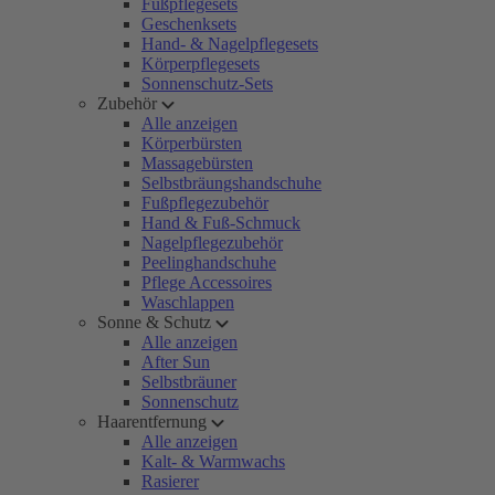
Fußpflegesets
Geschenksets
Hand- & Nagelpflegesets
Körperpflegesets
Sonnenschutz-Sets
Zubehör
Alle anzeigen
Körperbürsten
Massagebürsten
Selbstbräungshandschuhe
Fußpflegezubehör
Hand & Fuß-Schmuck
Nagelpflegezubehör
Peelinghandschuhe
Pflege Accessoires
Waschlappen
Sonne & Schutz
Alle anzeigen
After Sun
Selbstbräuner
Sonnenschutz
Haarentfernung
Alle anzeigen
Kalt- & Warmwachs
Rasierer