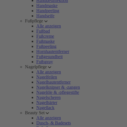
Handdesinfektion
Handmaske
Handpeeling
Handseife
Fußpflege
Alle anzeigen
Fußbad
Fußcreme
Fußmaske
Fußpeeling
Hornhautentferner
Fußgesundheit
Fußspray
Nagelpflege
Alle anzeigen
Nagelfeilen
Nagelhautentferner
Nagelknipser & -zangen
Nagelöle & -pflegestifte
Nagelscheren
Nagelhärter
Nagellack
Beauty Set
Alle anzeigen
Dusch- & Badesets