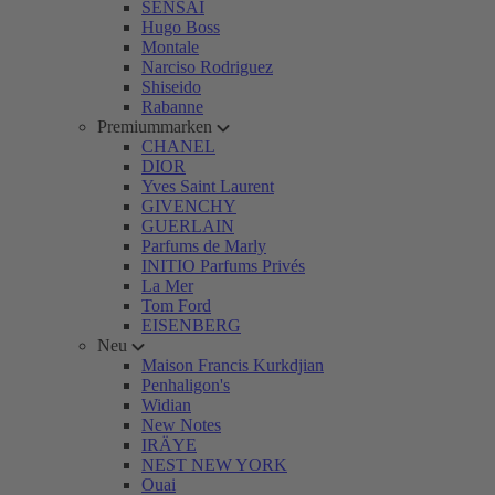
SENSAI
Hugo Boss
Montale
Narciso Rodriguez
Shiseido
Rabanne
Premiummarken
CHANEL
DIOR
Yves Saint Laurent
GIVENCHY
GUERLAIN
Parfums de Marly
INITIO Parfums Privés
La Mer
Tom Ford
EISENBERG
Neu
Maison Francis Kurkdjian
Penhaligon's
Widian
New Notes
IRÄYE
NEST NEW YORK
Ouai