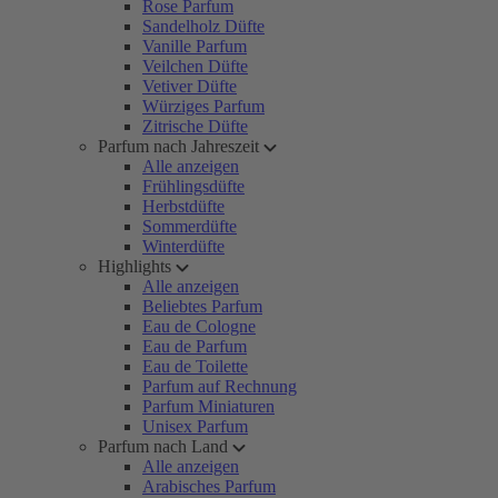
Rose Parfum
Sandelholz Düfte
Vanille Parfum
Veilchen Düfte
Vetiver Düfte
Würziges Parfum
Zitrische Düfte
Parfum nach Jahreszeit
Alle anzeigen
Frühlingsdüfte
Herbstdüfte
Sommerdüfte
Winterdüfte
Highlights
Alle anzeigen
Beliebtes Parfum
Eau de Cologne
Eau de Parfum
Eau de Toilette
Parfum auf Rechnung
Parfum Miniaturen
Unisex Parfum
Parfum nach Land
Alle anzeigen
Arabisches Parfum