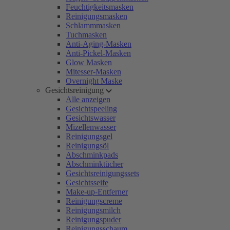
Feuchtigkeitsmasken
Reinigungsmasken
Schlammmasken
Tuchmasken
Anti-Aging-Masken
Anti-Pickel-Masken
Glow Masken
Mitesser-Masken
Overnight Maske
Gesichtsreinigung
Alle anzeigen
Gesichtspeeling
Gesichtswasser
Mizellenwasser
Reinigungsgel
Reinigungsöl
Abschminkpads
Abschminktücher
Gesichtsreinigungssets
Gesichtsseife
Make-up-Entferner
Reinigungscreme
Reinigungsmilch
Reinigungspuder
Reinigungsschaum