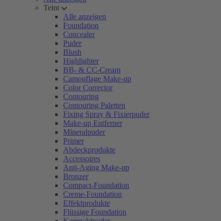
Teint
Alle anzeigen
Foundation
Concealer
Puder
Blush
Highlighter
BB- & CC-Cream
Camouflage Make-up
Color Corrector
Contouring
Contouring Paletten
Fixing Spray & Fixierpuder
Make-up Entferner
Mineralpuder
Primer
Abdeckprodukte
Accessoires
Anti-Aging Make-up
Bronzer
Compact-Foundation
Creme-Foundation
Effektprodukte
Flüssige Foundation
Kompaktpuder