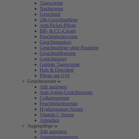
Tagescreme
Nachtcreme
Gesichtsöl
24h-Gesichtspflege
Anti-Pickel-Pflege
BB- & CC-Cream
Feuchtigkeitscreme
Gesichtsmasken
Gesichtspflege ohne Parabene
Gesichtspflegesets
Gesichtsspray
Getönte Tagescreme
Hals & Dekolleté
Pflege mit Q10
Gesichtsserum
Alle anzeigen
Anti-Aging-Gesichtsserum
Collagenserum
Feuchtigkeitsserum
Hyaluronsäure-Serum
Vitamin C Serum
Ampullen
Augenpflege
Alle anzeigen
Augenbrauenserum