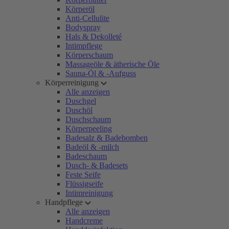
Körperöl
Anti-Cellulite
Bodyspray
Hals & Dekolleté
Intimpflege
Körperschaum
Massageöle & ätherische Öle
Sauna-Öl & -Aufguss
Körperreinigung
Alle anzeigen
Duschgel
Duschöl
Duschschaum
Körperpeeling
Badesalz & Badebomben
Badeöl & -milch
Badeschaum
Dusch- & Badesets
Feste Seife
Flüssigseife
Intimreinigung
Handpflege
Alle anzeigen
Handcreme