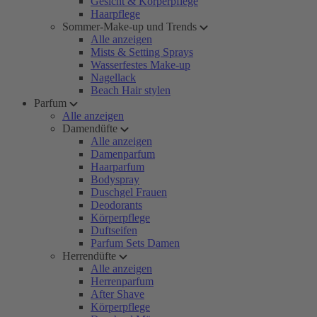
Gesicht & Körperpflege
Haarpflege
Sommer-Make-up und Trends
Alle anzeigen
Mists & Setting Sprays
Wasserfestes Make-up
Nagellack
Beach Hair stylen
Parfum
Alle anzeigen
Damendüfte
Alle anzeigen
Damenparfum
Haarparfum
Bodyspray
Duschgel Frauen
Deodorants
Körperpflege
Duftseifen
Parfum Sets Damen
Herrendüfte
Alle anzeigen
Herrenparfum
After Shave
Körperpflege