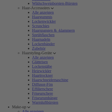
Wildschweinborsten-Bürsten
Haar-Accessoires
Alle anzeigen
Haargummis
Lockenwickler
Scrunchies
Haarspangen & -klammern
Sprühflaschen
Haarnadeln
Lockenbänder
Zubehör
Haarstyling-Geräte
Alle anzeigen
Glätteisen
Lockenstäbe
Heizwickler
Haartrockner
Haarschneidemaschine
Diffusor-Fön
Effilierschere
Friseurschere
Friseurumhänge
Warmluftbürsten
Make-up
Alle anzeigen