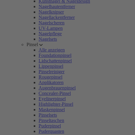
Kunstnägel & Nageldesign
Nagelhautentferner
Nagelknipser
Nagellackentferner
Nagelscheren
UV-Lampen
Nagelpflege
Nagelsets
Pinsel
Alle anzeigen
Foundationpinsel
Lidschattenpinsel
Lippenpinsel
Pinselreiniger
Rougepinsel
Applikatoren
Augenbrauenpinsel
Concealer-Pinsel
Eyelinerpinsel
Highlighter-Pinsel
Maskenpinsel
Pinselsets
Pinseltaschen
Puderpinsel
Puderquasten