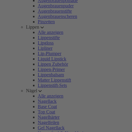
Augenbrauenpomade
Augenbrauenpuder
Augenbrauenstifte
Augenbrauenscheren
Pinzetten
Lippen
Alle anzeigen
Lippenstifte
Lipgloss
Lipliner
Lip-Plumper
Liquid Lipstick
Lippen Zubehör
Lippen-Primer
Lippenbalsam
Matter Lippenstift
Lippenstift-Sets
Nägel
Alle anzeigen
Nagellack
Base Coat
Top Coat
Nagelhärter
Nagelfeilen
Gel Nagellack