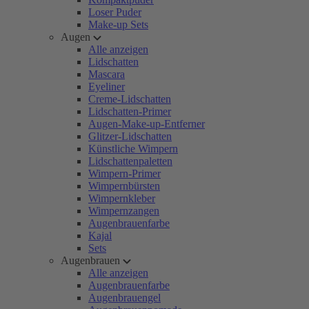
Loser Puder
Make-up Sets
Augen
Alle anzeigen
Lidschatten
Mascara
Eyeliner
Creme-Lidschatten
Lidschatten-Primer
Augen-Make-up-Entferner
Glitzer-Lidschatten
Künstliche Wimpern
Lidschattenpaletten
Wimpern-Primer
Wimpernbürsten
Wimpernkleber
Wimpernzangen
Augenbrauenfarbe
Kajal
Sets
Augenbrauen
Alle anzeigen
Augenbrauenfarbe
Augenbrauengel