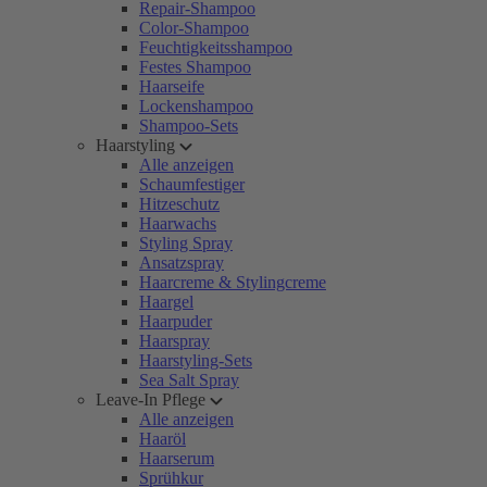
Repair-Shampoo
Color-Shampoo
Feuchtigkeitsshampoo
Festes Shampoo
Haarseife
Lockenshampoo
Shampoo-Sets
Haarstyling
Alle anzeigen
Schaumfestiger
Hitzeschutz
Haarwachs
Styling Spray
Ansatzspray
Haarcreme & Stylingcreme
Haargel
Haarpuder
Haarspray
Haarstyling-Sets
Sea Salt Spray
Leave-In Pflege
Alle anzeigen
Haaröl
Haarserum
Sprühkur