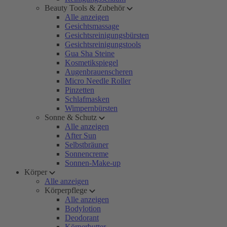
Beauty Tools & Zubehör
Alle anzeigen
Gesichtsmassage
Gesichtsreinigungsbürsten
Gesichtsreinigungstools
Gua Sha Steine
Kosmetikspiegel
Augenbrauenscheren
Micro Needle Roller
Pinzetten
Schlafmasken
Wimpernbürsten
Sonne & Schutz
Alle anzeigen
After Sun
Selbstbräuner
Sonnencreme
Sonnen-Make-up
Körper
Alle anzeigen
Körperpflege
Alle anzeigen
Bodylotion
Deodorant
Körperbutter