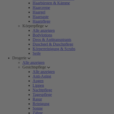
Haarbürsten & Kämme
Haarcreme
Haargel
Haarpaste
Haarpflege
Körperpflege
Alle anzeigen
Bodylotions
Deos & Antitranspirants
Duschgel & Duschpflege
Körperreinigung & Scrubs
Seife
Drogerie
Alle anzeigen
Gesichtspflege
Alle anzeigen
Anti-Aging
Augen
Lippen
Nachtpflege
Tagespflege
Rasur
Reinigung
Sonne
Zähne