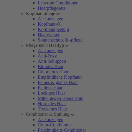
Leave-in Conditioner
Haarpflegesets
Kopfhautpflege
Alle anzeigen
Kopfhaut-Öl
Kopfhautpeeling
Haarwasser
Sonnenschutz & -pflege
Pflege nach Haartyp
Alle anzeigen
Anti-Frizz
Anti-Schuppen
Blondes Haar
Coloriertes Haar
Empfindliche Kopfhaut
Feines & glattes Haar
Fettiges Haar
Lockiges Haar
Mittel gegen Haarausfall
Normales Haar
Trockenes Haar
Conditioner & Spülung
Alle anzeigen
Color-Conditioner
Feuchtigkeits-Conditioner