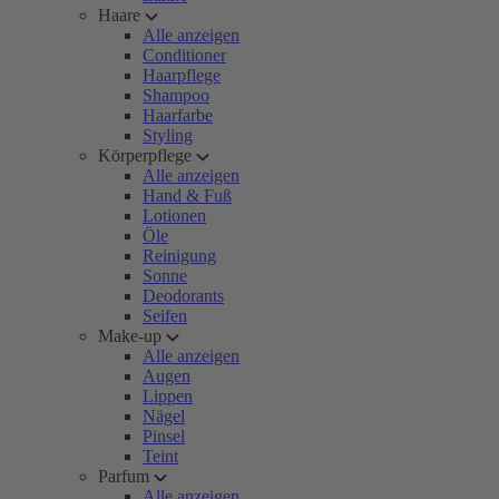
Haare
Alle anzeigen
Conditioner
Haarpflege
Shampoo
Haarfarbe
Styling
Körperpflege
Alle anzeigen
Hand & Fuß
Lotionen
Öle
Reinigung
Sonne
Deodorants
Seifen
Make-up
Alle anzeigen
Augen
Lippen
Nägel
Pinsel
Teint
Parfum
Alle anzeigen