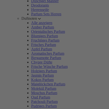
Duschgel Männer
Deodorants
Herrenseife
Parfum Sets Herren
Duftnoten
Alle anzeigen
Amber Parfum
Orientalisches Parfum
Blumiges Parfum
Fruchtiges Parfum
Frisches Parfum
Apfel Parfum
Aromatisches Parfum
Bergamotte Parfum
Chypre Düfte
Frische Wäsche Parfum
Holziges Parfum
Jasmin Parfum
Kokos Parfum
Maiglöckchen Parfum
Molekül Parfum
Moschus Parfum
Oud Parfum
Patchouli Parfum
Pudriges Parfum