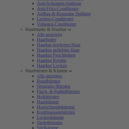
Anti-Schuppen-Spülung
Anti-Frizz-Conditioner
Aufbau & Reparatur Spülung
Locken-Conditioner
Volumen-Conditioner
Haarmaske & Haarkur
Alle anzeigen
Haarbutter
Haarkur trockenes Haar
Haarkur gefärbtes Haar
Haarkur Feuchtigkeit
Haarkur Keratin
Haarkur Locken
Haarbürsten & Kämme
Alle anzeigen
Rundbürsten
Detangler-Bürsten
Flach- & Paddelbürsten
Holzbürsten
Haarkämme
Haarschneidekämme
Kopfmassagebürsten
Lockenkämme
Skelettbürsten
Stielkämme