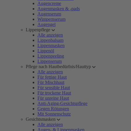
Augencreme
Augenmasken & -pads
Augenserum
Wimpernserum
Augengel
Lippenpflege
Alle anzeigen
Lippenbalsam
Lippenmasken
Lippenöl
Lippenpeeling
Lippenserum
Pflege nach Hautbedürfnis/Hauttyp
Alle anzeigen
Für fettige Haut
Für Mischhaut
Für sensible Haut
Für trockene Haut
Für unreine Haut
Anti-Aging-Gesichtspflege
Gegen Rötungen
Mit Sonnenschutz
Gesichtsmasken
Alle anzeigen
Augen- & Lippenmasken