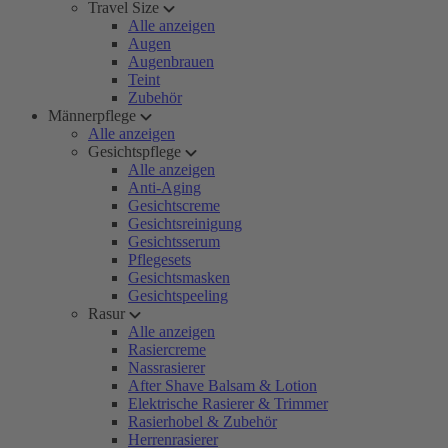
Travel Size
Alle anzeigen
Augen
Augenbrauen
Teint
Zubehör
Männerpflege
Alle anzeigen
Gesichtspflege
Alle anzeigen
Anti-Aging
Gesichtscreme
Gesichtsreinigung
Gesichtsserum
Pflegesets
Gesichtsmasken
Gesichtspeeling
Rasur
Alle anzeigen
Rasiercreme
Nassrasierer
After Shave Balsam & Lotion
Elektrische Rasierer & Trimmer
Rasierhobel & Zubehör
Herrenrasierer