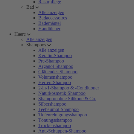
Rasurpflege
Bad
Alle anzeigen
Badaccessoires
Bademäntel
Handtücher
Haare
Alle anzeigen
Shampoos
Alle anzeigen
Keratin-Shampoo
Pre-Shampoo
Arganöl-Shampoo
Glättendes Shampoo
Volumenshampoo
Herren-Shampoo
2-in-1-Shampoo & -Conditioner
Naturkosmetik-Shampoo
Shampoo ohne Silikone & Co.
Silbershampoo
Teebaumöl-Shampoo
Tiefenreinigungsshampoo
Tönungsshampoo
Trockenshampoo
Anti-Schuppen-Shampoo