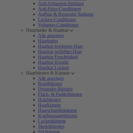
Anti-Schuppen-Spülung
Anti-Frizz-Conditioner
Aufbau & Reparatur Spülung
Locken-Conditioner
Volumen-Conditioner
Haarmaske & Haarkur
Alle anzeigen
Haarbutter
Haarkur trockenes Haar
Haarkur gefärbtes Haar
Haarkur Feuchtigkeit
Haarkur Keratin
Haarkur Locken
Haarbürsten & Kämme
Alle anzeigen
Rundbürsten
Detangler-Bürsten
Flach- & Paddelbürsten
Holzbürsten
Haarkämme
Haarschneidekämme
Kopfmassagebürsten
Lockenkämme
Skelettbürsten
Stielkämme