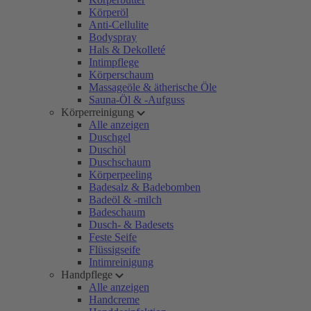
Körperöl
Anti-Cellulite
Bodyspray
Hals & Dekolleté
Intimpflege
Körperschaum
Massageöle & ätherische Öle
Sauna-Öl & -Aufguss
Körperreinigung
Alle anzeigen
Duschgel
Duschöl
Duschschaum
Körperpeeling
Badesalz & Badebomben
Badeöl & -milch
Badeschaum
Dusch- & Badesets
Feste Seife
Flüssigseife
Intimreinigung
Handpflege
Alle anzeigen
Handcreme