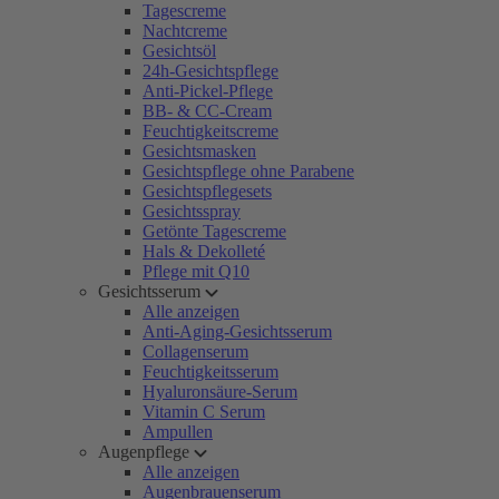
Tagescreme
Nachtcreme
Gesichtsöl
24h-Gesichtspflege
Anti-Pickel-Pflege
BB- & CC-Cream
Feuchtigkeitscreme
Gesichtsmasken
Gesichtspflege ohne Parabene
Gesichtspflegesets
Gesichtsspray
Getönte Tagescreme
Hals & Dekolleté
Pflege mit Q10
Gesichtsserum
Alle anzeigen
Anti-Aging-Gesichtsserum
Collagenserum
Feuchtigkeitsserum
Hyaluronsäure-Serum
Vitamin C Serum
Ampullen
Augenpflege
Alle anzeigen
Augenbrauenserum