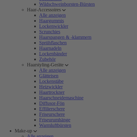
Wildschweinborsten-Bürsten
Haar-Accessoires
Alle anzeigen
Haargummis
Lockenwickler
Scrunchies
Haarspangen & -klammern
Sprühflaschen
Haarnadeln
Lockenbänder
Zubehör
Haarstyling-Geräte
Alle anzeigen
Glätteisen
Lockenstäbe
Heizwickler
Haartrockner
Haarschneidemaschine
Diffusor-Fön
Effilierschere
Friseurschere
Friseurumhänge
Warmluftbürsten
Make-up
Alle anzeigen