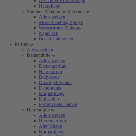
Gesicht & Körperpflege
Haarpflege
Sommer-Make-up und Trends
Alle anzeigen
Mists & Setting Sprays
Wasserfestes Make-up
Nagellack
Beach Hair stylen
Parfum
Alle anzeigen
Damendüfte
Alle anzeigen
Damenparfum
Haarparfum
Bodyspray
Duschgel Frauen
Deodorants
Körperpflege
Duftseifen
Parfum Sets Damen
Herrendüfte
Alle anzeigen
Herrenparfum
After Shave
Körperpflege