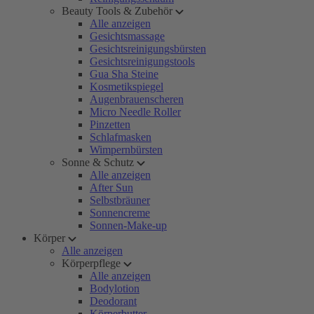
Beauty Tools & Zubehör
Alle anzeigen
Gesichtsmassage
Gesichtsreinigungsbürsten
Gesichtsreinigungstools
Gua Sha Steine
Kosmetikspiegel
Augenbrauenscheren
Micro Needle Roller
Pinzetten
Schlafmasken
Wimpernbürsten
Sonne & Schutz
Alle anzeigen
After Sun
Selbstbräuner
Sonnencreme
Sonnen-Make-up
Körper
Alle anzeigen
Körperpflege
Alle anzeigen
Bodylotion
Deodorant
Körperbutter