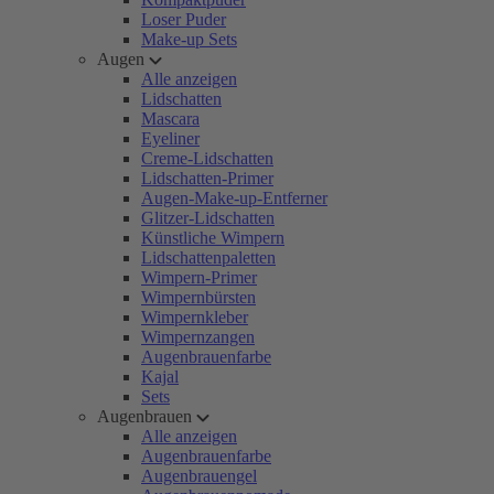
Loser Puder
Make-up Sets
Augen
Alle anzeigen
Lidschatten
Mascara
Eyeliner
Creme-Lidschatten
Lidschatten-Primer
Augen-Make-up-Entferner
Glitzer-Lidschatten
Künstliche Wimpern
Lidschattenpaletten
Wimpern-Primer
Wimpernbürsten
Wimpernkleber
Wimpernzangen
Augenbrauenfarbe
Kajal
Sets
Augenbrauen
Alle anzeigen
Augenbrauenfarbe
Augenbrauengel