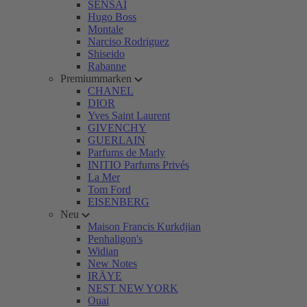
SENSAI
Hugo Boss
Montale
Narciso Rodriguez
Shiseido
Rabanne
Premiummarken
CHANEL
DIOR
Yves Saint Laurent
GIVENCHY
GUERLAIN
Parfums de Marly
INITIO Parfums Privés
La Mer
Tom Ford
EISENBERG
Neu
Maison Francis Kurkdjian
Penhaligon's
Widian
New Notes
IRÄYE
NEST NEW YORK
Ouai