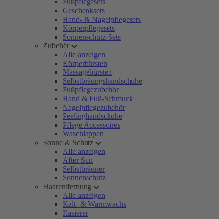
Fußpflegesets
Geschenksets
Hand- & Nagelpflegesets
Körperpflegesets
Sonnenschutz-Sets
Zubehör
Alle anzeigen
Körperbürsten
Massagebürsten
Selbstbräungshandschuhe
Fußpflegezubehör
Hand & Fuß-Schmuck
Nagelpflegezubehör
Peelinghandschuhe
Pflege Accessoires
Waschlappen
Sonne & Schutz
Alle anzeigen
After Sun
Selbstbräuner
Sonnenschutz
Haarentfernung
Alle anzeigen
Kalt- & Warmwachs
Rasierer