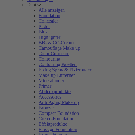
Teint
Alle anzeigen
Foundation
Concealer
Puder
Blush
Highlighter
BB- & CC-Cream
Camouflage Make-up
Color Corrector
Contouring
Contouring Paletten
Fixing Spray & Fixierpuder
Make-up Entferner
Mineralpuder
Primer
Abdeckprodukte
Accessoires
Anti-Aging Make-up
Bronzer
Compact-Foundation
Creme-Foundation
Effektprodukte
Flüssige Foundation
Kompaktpuder