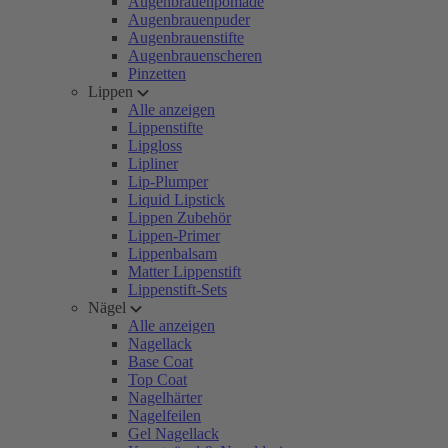
Augenbrauenpomade
Augenbrauenpuder
Augenbrauenstifte
Augenbrauenscheren
Pinzetten
Lippen
Alle anzeigen
Lippenstifte
Lipgloss
Lipliner
Lip-Plumper
Liquid Lipstick
Lippen Zubehör
Lippen-Primer
Lippenbalsam
Matter Lippenstift
Lippenstift-Sets
Nägel
Alle anzeigen
Nagellack
Base Coat
Top Coat
Nagelhärter
Nagelfeilen
Gel Nagellack