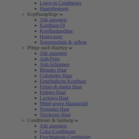
Leave-in Conditioner
Haarpflegesets
Kopfhautpflege
Alle anzeigen
Kopfhaut-Öl
Kopfhautpeeling
Haarwasser
Sonnenschutz & -pflege
Pflege nach Haartyp
Alle anzeigen
Anti-Frizz
Anti-Schuppen
Blondes Haar
Coloriertes Haar
Empfindliche Kopfhaut
Feines & glattes Haar
Fettiges Haar
Lockiges Haar
Mittel gegen Haarausfall
Normales Haar
Trockenes Haar
Conditioner & Spülung
Alle anzeigen
Color-Conditioner
Feuchtigkeits-Conditioner