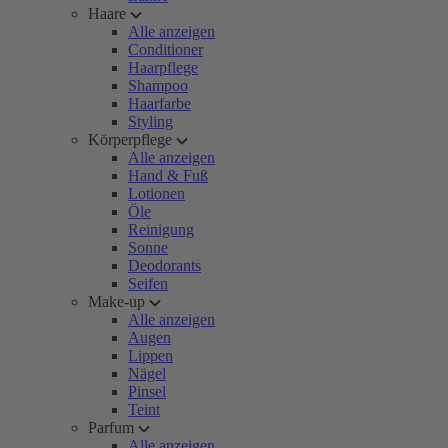
Haare
Alle anzeigen
Conditioner
Haarpflege
Shampoo
Haarfarbe
Styling
Körperpflege
Alle anzeigen
Hand & Fuß
Lotionen
Öle
Reinigung
Sonne
Deodorants
Seifen
Make-up
Alle anzeigen
Augen
Lippen
Nägel
Pinsel
Teint
Parfum
Alle anzeigen