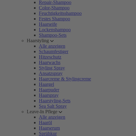
Repair-Shampoo
Color-Shampoo
Feuchtigkeitsshampoo
Festes Shampoo
Haarseife
Lockenshampoo
Shampoo-Sets
Haarstyling
Alle anzeigen
Schaumfestiger
Hitzeschutz
Haarwachs
Styling Spray
Ansatzspray
Haarcreme & Stylingcreme
Haargel
Haarpuder
Haarspray
Haarstyling-Sets
Sea Salt Spray
Leave-In Pflege
Alle anzeigen
Haaröl
Haarserum
Sprühkur