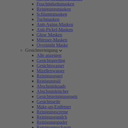
Feuchtigkeitsmasken
Reinigungsmasken
Schlammmasken
Tuchmasken
Anti-Aging-Masken
Anti-Pickel-Masken
Glow Masken
Mitesser-Masken
Overnight Maske
Gesichtsreinigung
Alle anzeigen
Gesichtspeeling
Gesichtswasser
Mizellenwasser
Reinigungsgel
Reinigungsöl
Abschminkpads
Abschminktücher
Gesichtsreinigungssets
Gesichtsseife
Make-up-Entferner
Reinigungscreme
Reinigungsmilch
Reinigungspuder
Reinigungsschaum