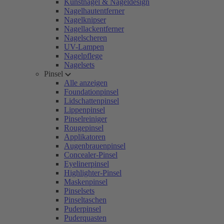
Kunstnägel & Nageldesign
Nagelhautentferner
Nagelknipser
Nagellackentferner
Nagelscheren
UV-Lampen
Nagelpflege
Nagelsets
Pinsel
Alle anzeigen
Foundationpinsel
Lidschattenpinsel
Lippenpinsel
Pinselreiniger
Rougepinsel
Applikatoren
Augenbrauenpinsel
Concealer-Pinsel
Eyelinerpinsel
Highlighter-Pinsel
Maskenpinsel
Pinselsets
Pinseltaschen
Puderpinsel
Puderquasten