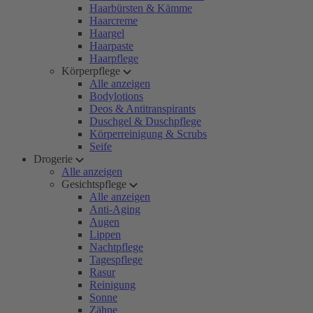
Haarbürsten & Kämme
Haarcreme
Haargel
Haarpaste
Haarpflege
Körperpflege
Alle anzeigen
Bodylotions
Deos & Antitranspirants
Duschgel & Duschpflege
Körperreinigung & Scrubs
Seife
Drogerie
Alle anzeigen
Gesichtspflege
Alle anzeigen
Anti-Aging
Augen
Lippen
Nachtpflege
Tagespflege
Rasur
Reinigung
Sonne
Zähne