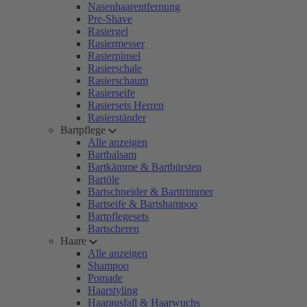
Nasenhaarentfernung
Pre-Shave
Rasiergel
Rasiermesser
Rasierpinsel
Rasierschale
Rasierschaum
Rasierseife
Rasiersets Herren
Rasierständer
Bartpflege
Alle anzeigen
Bartbalsam
Bartkämme & Bartbürsten
Bartöle
Bartschneider & Barttrimmer
Bartseife & Bartshampoo
Bartpflegesets
Bartscheren
Haare
Alle anzeigen
Shampoo
Pomade
Haarstyling
Haarausfall & Haarwuchs