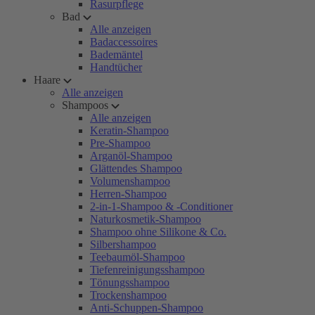
Rasurpflege
Bad
Alle anzeigen
Badaccessoires
Bademäntel
Handtücher
Haare
Alle anzeigen
Shampoos
Alle anzeigen
Keratin-Shampoo
Pre-Shampoo
Arganöl-Shampoo
Glättendes Shampoo
Volumenshampoo
Herren-Shampoo
2-in-1-Shampoo & -Conditioner
Naturkosmetik-Shampoo
Shampoo ohne Silikone & Co.
Silbershampoo
Teebaumöl-Shampoo
Tiefenreinigungsshampoo
Tönungsshampoo
Trockenshampoo
Anti-Schuppen-Shampoo