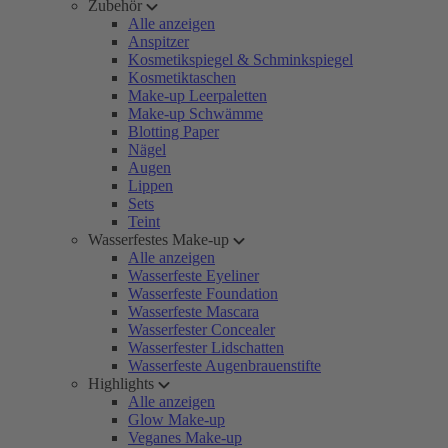
Zubehör
Alle anzeigen
Anspitzer
Kosmetikspiegel & Schminkspiegel
Kosmetiktaschen
Make-up Leerpaletten
Make-up Schwämme
Blotting Paper
Nägel
Augen
Lippen
Sets
Teint
Wasserfestes Make-up
Alle anzeigen
Wasserfeste Eyeliner
Wasserfeste Foundation
Wasserfeste Mascara
Wasserfester Concealer
Wasserfester Lidschatten
Wasserfeste Augenbrauenstifte
Highlights
Alle anzeigen
Glow Make-up
Veganes Make-up