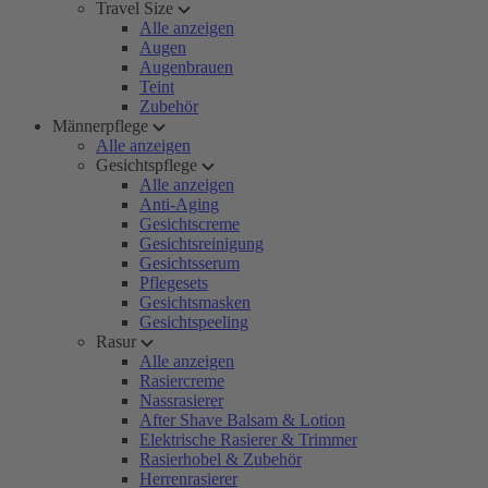
Travel Size
Alle anzeigen
Augen
Augenbrauen
Teint
Zubehör
Männerpflege
Alle anzeigen
Gesichtspflege
Alle anzeigen
Anti-Aging
Gesichtscreme
Gesichtsreinigung
Gesichtsserum
Pflegesets
Gesichtsmasken
Gesichtspeeling
Rasur
Alle anzeigen
Rasiercreme
Nassrasierer
After Shave Balsam & Lotion
Elektrische Rasierer & Trimmer
Rasierhobel & Zubehör
Herrenrasierer