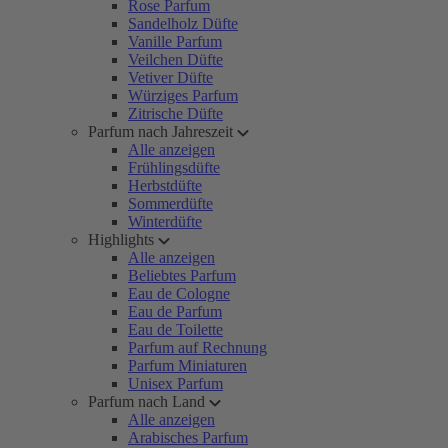
Rose Parfum
Sandelholz Düfte
Vanille Parfum
Veilchen Düfte
Vetiver Düfte
Würziges Parfum
Zitrische Düfte
Parfum nach Jahreszeit
Alle anzeigen
Frühlingsdüfte
Herbstdüfte
Sommerdüfte
Winterdüfte
Highlights
Alle anzeigen
Beliebtes Parfum
Eau de Cologne
Eau de Parfum
Eau de Toilette
Parfum auf Rechnung
Parfum Miniaturen
Unisex Parfum
Parfum nach Land
Alle anzeigen
Arabisches Parfum