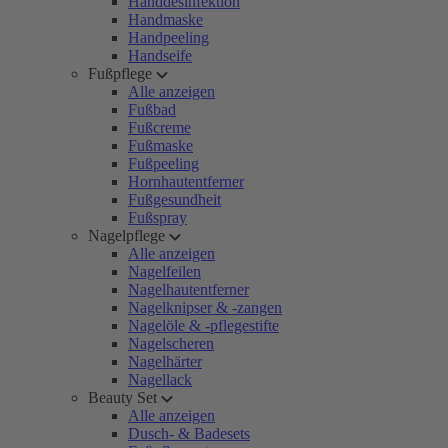
Handdesinfektion
Handmaske
Handpeeling
Handseife
Fußpflege
Alle anzeigen
Fußbad
Fußcreme
Fußmaske
Fußpeeling
Hornhautentferner
Fußgesundheit
Fußspray
Nagelpflege
Alle anzeigen
Nagelfeilen
Nagelhautentferner
Nagelknipser & -zangen
Nagelöle & -pflegestifte
Nagelscheren
Nagelhärter
Nagellack
Beauty Set
Alle anzeigen
Dusch- & Badesets