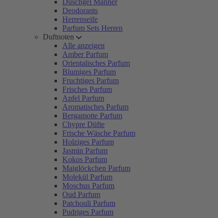
Duschgel Männer
Deodorants
Herrenseife
Parfum Sets Herren
Duftnoten
Alle anzeigen
Amber Parfum
Orientalisches Parfum
Blumiges Parfum
Fruchtiges Parfum
Frisches Parfum
Apfel Parfum
Aromatisches Parfum
Bergamotte Parfum
Chypre Düfte
Frische Wäsche Parfum
Holziges Parfum
Jasmin Parfum
Kokos Parfum
Maiglöckchen Parfum
Molekül Parfum
Moschus Parfum
Oud Parfum
Patchouli Parfum
Pudriges Parfum