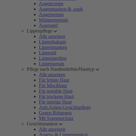
Augencreme
Augenmasken & -pads
Augenserum
Wimpernserum
Augengel
Lippenpflege
Alle anzeigen
Lippenbalsam
Lippenmasken
Lippenöl
Lippenpeeling
Lippenserum
Pflege nach Hautbedürfnis/Hauttyp
Alle anzeigen
Für fettige Haut
Für Mischhaut
Für sensible Haut
Für trockene Haut
Für unreine Haut
Anti-Aging-Gesichtspflege
Gegen Rötungen
Mit Sonnenschutz
Gesichtsmasken
Alle anzeigen
Augen- & Lippenmasken